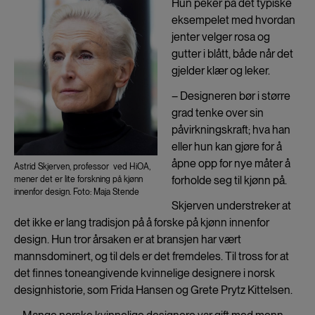
Hun peker på det typiske
eksempelet med hvordan
jenter velger rosa og
gutter i blått, både når det
gjelder klær og leker.
– Designeren bør i større
grad tenke over sin
påvirkningskraft; hva han
eller hun kan gjøre for å
åpne opp for nye måter å
Astrid Skjerven, professor ved HiOA,
forholde seg til kjønn på.
mener det er lite forskning på kjønn
innenfor design. Foto: Maja Stende
Skjerven understreker at
det ikke er lang tradisjon på å forske på kjønn innenfor
design. Hun tror årsaken er at bransjen har vært
mannsdominert, og til dels er det fremdeles. Til tross for at
det finnes toneangivende kvinnelige designere i norsk
designhistorie, som Frida Hansen og Grete Prytz Kittelsen.