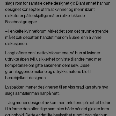
slags rom for samtale dette designet gir. Blant annet har hun
designet konsepter ut fra at kvinner og menn iblant
diskuterer på forskjellige måter i ulike lukkede
Facebookgrupper.
– I enkelte kvinneforum, virket det som det grunnleggende
målet bak debatten handlet mer om å lære, enn å vinne
diskusjonen.
Langt oftere enn i nettavisforumene, så hun at kvinner
uttrykte åpen tvil, usikkerhet og viste til andre med mer
kompetanse om gitte saker enn dem selv. Disse
grunnleggende målene og uttrykksmåtene ble til
bærebjelker i designen.
Lysbakken mener designeren til en viss grad kan styre hva
slags samtaler man har på nett.
– Jeg mener designet av kommentarfeltene på nettet bidrar
til å forme den offentlige samtalen både når det gjelder form
og innhold. Dette er det lite bevissthet rundt i dag, sier hun.