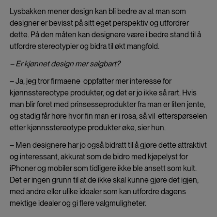
Lysbakken mener design kan bli bedre av at man som
designer er bevisst på sitt eget perspektiv og utfordrer
dette. På den måten kan designere være i bedre stand til å
utfordre stereotypier og bidra til økt mangfold.
– Er kjønnet design mer salgbart?
– Ja, jeg tror firmaene oppfatter mer interesse for
kjønnsstereotype produkter, og det er jo ikke så rart. Hvis
man blir foret med prinsesseprodukter fra man er liten jente,
og stadig får høre hvor fin man er i rosa, så vil etterspørselen
etter kjønnsstereotype produkter øke, sier hun.
– Men designere har jo også bidratt til å gjøre dette attraktivt
og interessant, akkurat som de bidro med kjøpelyst for
iPhoner og mobiler som tidligere ikke ble ansett som kult.
Det er ingen grunn til at de ikke skal kunne gjøre det igjen,
med andre eller ulike idealer som kan utfordre dagens
mektige idealer og gi flere valgmuligheter.