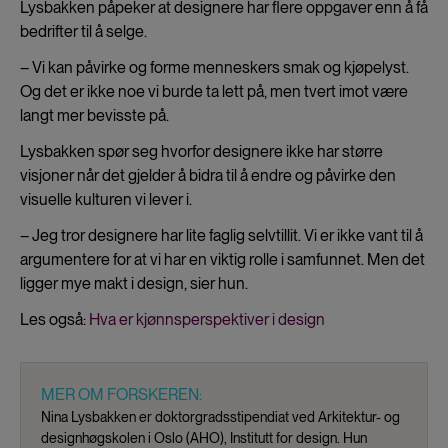
Lysbakken påpeker at designere har flere oppgaver enn å få
bedrifter til å selge.
– Vi kan påvirke og forme menneskers smak og kjøpelyst.
Og det er ikke noe vi burde ta lett på, men tvert imot være
langt mer bevisste på.
Lysbakken spør seg hvorfor designere ikke har større
visjoner når det gjelder å bidra til å endre og påvirke den
visuelle kulturen vi lever i.
– Jeg tror designere har lite faglig selvtillit. Vi er ikke vant til å
argumentere for at vi har en viktig rolle i samfunnet. Men det
ligger mye makt i design, sier hun.
Les også:
Hva er kjønnsperspektiver i design
MER OM FORSKEREN:
Nina Lysbakken er doktorgradsstipendiat ved Arkitektur- og
designhøgskolen i Oslo (AHO), Institutt for design. Hun