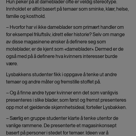
Hun peker på at dameblader ofte er veldig stereotype.
Innholdet er alltid basert på temaer som sminke, klær, helse,
familie og kosthold.
– Hvorfor har vi ikke dameblader som primært handler om
for eksempel friluftsliv, idrett eller historie? Selv om mange
av disse magasinene ønsker å definere seg som
moteblader, er de kjent som «dameblader». Dermed er de
også med på å definere hva kvinners interesser burde
være.
Lysbakkens studenter fikk i oppgave å tenke ut andre
temaer og andre måter og fremstille stoffet på.
– Og å finne andre typer kvinner enn det som vanligvis
presenteres i slike blader, som først og fremst presenteres
opp mot et gjeldende skjønnhetsideal, forteller Lysbakken.
– Særlig en gruppe studenter klarte å tenke utenfor de
vanlige rammene. De presenterte et magasinkonsept
basert på personer i stedet for temaer. Ideen var å