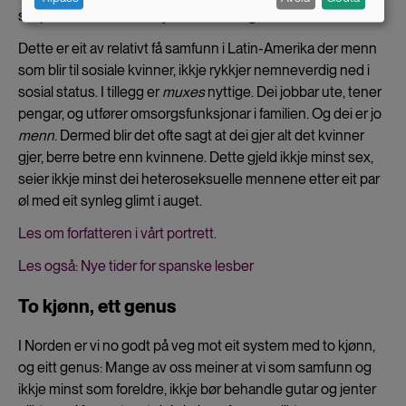
data
skapt ein habitus som sjølvbevisste og sterke.
and
Dette er eit av relativt få samfunn i Latin-Amerika der menn
cookies
som blir til sosiale kvinner, ikkje rykkjer nemneverdig ned i
sosial status. I tillegg er
muxes
nyttige. Dei jobbar ute, tener
pengar, og utfører omsorgsfunksjonar i familien. Og dei er jo
menn
. Dermed blir det ofte sagt at dei gjer alt det kvinner
gjer, berre betre enn kvinnene. Dette gjeld ikkje minst sex,
seier ikkje minst dei heteroseksuelle mennene etter eit par
øl med eit synleg glimt i auget.
Les om forfatteren i vårt portrett.
Les også:
Nye tider for spanske lesber
To kjønn, ett genus
I Norden er vi no godt på veg mot eit system med to kjønn,
og eitt genus: Mange av oss meiner at vi som samfunn og
ikkje minst som foreldre, ikkje bør behandle gutar og jenter