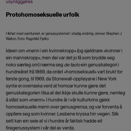
usynliggjøres
Protohomoseksuelle urfolk
I likhet med samfunnet, er genussystemet i stadig endring, skriver Stephen J.
Walton. Foto: Ragnhild Fjellro
Ideen om «menn i ein kvinnekropp» (og sjeldnare «kvinner i
ein mannskropp», men dei var det jo få som brydde seg
noko særleg om) nærma seg
de facto
ein genuskategori i
hundreåret frå 1869, da ordet «homoseksuell» vart brukt for
første gong, til 1969, da Stonewall-opptøyane i New York
synte ei overraska verd at homoar kunne gjere det
genuskategorien tilsa at dei ikkje skulle kunne gjere, nemleg
å slåst som «menn». I hundre år i vår kulturkrins gjekk
homoseksuelle menn over genusgrensa, og var forventa å
oppføre seg som kvinner. Lesbene kryssa hin vegen. Slik
sett kan ein seie at vi i hundre år faktisk hadde eit
firegenussystem i vår del av verda.