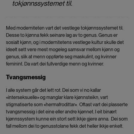
tokjønnssystemet til.
Med moderniteten vart det vestlege tokjønnssystemet til.
Desse to kjønna fekk seinare lag av to genus. Genus er
sosialt kjønn, og i modernitetens vestlege kultur skulle det
ideelt sett vere mest mogeleg samsvar mellom kjønn og
genus, slik at menn oppførte seg maskulint, og kvinner
feminint. Da vart dei fullverdige menn og kvinner.
Tvangsmessig
I alle system går det lett rot. Dei som vi no kallar
«interseksuelle» og manglar klare kjønnsteikn, vart
stigmatiserte som «hermafrodittar». Oftast vart dei plasserte
tvangsmessig i det eine eller andre kjønnet. I eit binært
kjønnssystem kunne ein stort sett ikkje gjere anna. Dei som
fall mellom dei to genusstolane fekk det heller ikkje enkelt.