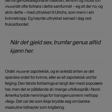
dei tre genuskategoriane maskulin, feminin og
muxe
. Ein
muxe
blir ofte forklara i dette samfunnet – eg sit der no, og
skriv dette – med uttrykket til Ulrichs, som menn i ein
kvinnekropp. Eg høyrde uttrykket seinast i dag ved
frukostbordet.
Når det gjeld sex, trumfar genus alltid
kjønn her.
Ordet
muxe
er zapotekisk, og er avleidd anten av det
spanske ordet for kvinne, eller av eit zapotekisk ord for
feiging: Den første forklaringa er langt den mest populære
her, men det er påfallande at i mange urfolksspråk i Nord-
Amerika tydde nemninga for transgenusmenn nettopp
«feig». Det var dei som ikkje brydde seg om barske
maskuline tidtrøyter som krigføring.