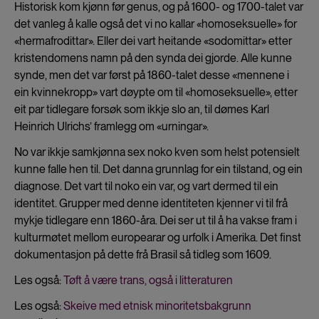
Historisk kom kjønn før genus, og på 1600- og 1700-talet var
det vanleg å kalle også det vi no kallar «homoseksuelle» for
«hermafrodittar». Eller dei vart heitande «sodomittar» etter
kristendomens namn på den synda dei gjorde. Alle kunne
synde, men det var først på 1860-talet desse «mennene i
ein kvinnekropp» vart døypte om til «homoseksuelle», etter
eit par tidlegare forsøk som ikkje slo an, til dømes Karl
Heinrich Ulrichs’ framlegg om «urningar».
No var ikkje samkjønna sex noko kven som helst potensielt
kunne falle hen til. Det danna grunnlag for ein tilstand, og ein
diagnose. Det vart til noko ein var, og vart dermed til ein
identitet. Grupper med denne identiteten kjenner vi til frå
mykje tidlegare enn 1860-åra. Dei ser ut til å ha vakse fram i
kulturmøtet mellom europearar og urfolk i Amerika. Det finst
dokumentasjon på dette frå Brasil så tidleg som 1609.
Les også:
Tøft å være trans, også i litteraturen
Les også:
Skeive med etnisk minoritetsbakgrunn