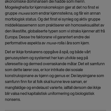
økonomiske dominansen dei hadde som menn.
Mogelegheita for kjønnskorreksjon gjer at det no finst ei
gruppe
muxes
som endrar kjønnsteikna, og får ein annan
morfologisk status. Og det finst ei synleg og aktiv gruppe
middelklassemenn som praktiserer ein homoseksualitet av
den likestilte, globaliserte typen som vi straks kjenner att frå
Europa. Desse tre faktorane vil garantert endre dei
performative aspekta av
muxe
-rolla i åra som kjem.
Det er ikkje forskarens oppgåve å spå, og både vårt
genussystem og systemet her kan utvikle seg på
uføresette og dermed overraskande måtar. Det eit samfunn
som dette lærer oss, er kor intrikate dei sosiale
konstruksjonane av kjønn og genus er. Dei løysingane som
samfunn finn for at folk skal kunne leve saman, er
mangfaldige og endelaust varierte, iallfall dersom dei ikkje
blir valsa ned kapitalistisk uniformering og biologistisk
nonsens.