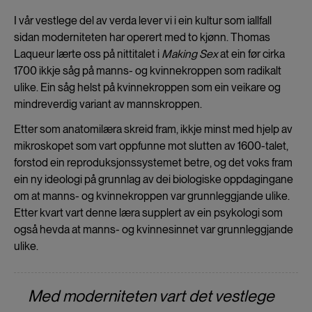
I vår vestlege del av verda lever vi i ein kultur som iallfall
sidan moderniteten har operert med to kjønn. Thomas
Laqueur lærte oss på nittitalet i
Making Sex
at ein før cirka
1700 ikkje såg på manns- og kvinnekroppen som radikalt
ulike. Ein såg helst på kvinnekroppen som ein veikare og
mindreverdig variant av mannskroppen.
Etter som anatomilæra skreid fram, ikkje minst med hjelp av
mikroskopet som vart oppfunne mot slutten av 1600-talet,
forstod ein reproduksjonssystemet betre, og det voks fram
ein ny ideologi på grunnlag av dei biologiske oppdagingane
om at manns- og kvinnekroppen var grunnleggjande ulike.
Etter kvart vart denne læra supplert av ein psykologi som
også hevda at manns- og kvinnesinnet var grunnleggjande
ulike.
Med moderniteten vart det vestlege