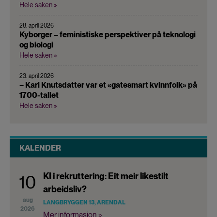
Hele saken »
28. april 2026
Kyborger – feministiske perspektiver på teknologi
og biologi
Hele saken »
23. april 2026
– Kari Knutsdatter var et «gatesmart kvinnfolk» på
1700-tallet
Hele saken »
KALENDER
KI i rekruttering: Eit meir likestilt
10
arbeidsliv?
aug
LANGBRYGGEN 13, ARENDAL
2026
Mer informasjon »