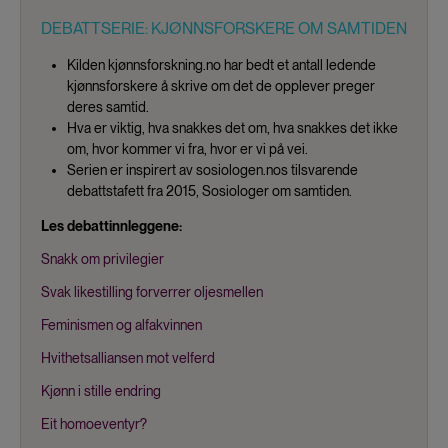
DEBATTSERIE: KJØNNSFORSKERE OM SAMTIDEN
Kilden kjønnsforskning.no har bedt et antall ledende
kjønnsforskere å skrive om det de opplever preger
deres samtid.
Hva er viktig, hva snakkes det om, hva snakkes det ikke
om, hvor kommer vi fra, hvor er vi på vei.
Serien er inspirert av sosiologen.nos tilsvarende
debattstafett fra 2015, Sosiologer om samtiden.
Les debattinnleggene:
Snakk om privilegier
Svak likestilling forverrer oljesmellen
Feminismen og alfakvinnen
Hvithetsalliansen mot velferd
Kjønn i stille endring
Eit homoeventyr?