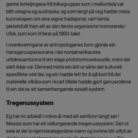
gamle forteljingane frå folkegrupper som i mellomtida var
blitt oreigna og audmjuka, og som langt på veg hadde mista
kunnskapen om sine eigne tradisjonar, vart henta
pietetsfullt fram att av den første organiserte homorørsla i
USA, som kom til først på 1950-talet.
I overleveringane av antropologanes funn gjorde ein
transgenuspersonane i dei nordamerikanske
urfolkssamfunna til ein slags protohomoseksuelle, noko dei
slett ikkje var. Dermed mista ein lett or sikte det kulturelt
spesifikke ved dei, og ein hadde lett for å sjå bort frå dei
materielle vilkåra som i kvart tilfelle hadde gjort genusrollene
til ein del av eit samanhengande sosialt system.
Tregenussystem
Eg har no arbeidt i nokre år med eit samfunn langt sør i
Mexico som har eit velfungerande tregenussystem. Det vil
seie at dei to kjønnskategoriane mann og kvinne blir utfylt av