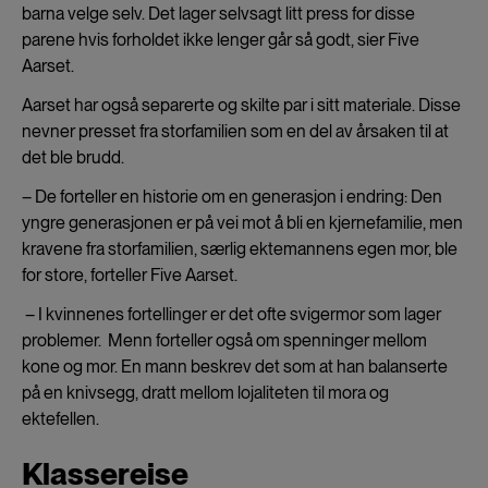
barna velge selv. Det lager selvsagt litt press for disse
parene hvis forholdet ikke lenger går så godt, sier Five
Aarset.
Aarset har også separerte og skilte par i sitt materiale. Disse
nevner presset fra storfamilien som en del av årsaken til at
det ble brudd.
– De forteller en historie om en generasjon i endring: Den
yngre generasjonen er på vei mot å bli en kjernefamilie, men
kravene fra storfamilien, særlig ektemannens egen mor, ble
for store, forteller Five Aarset.
– I kvinnenes fortellinger er det ofte svigermor som lager
problemer. Menn forteller også om spenninger mellom
kone og mor. En mann beskrev det som at han balanserte
på en knivsegg, dratt mellom lojaliteten til mora og
ektefellen.
Klassereise