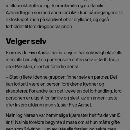
mellom ektefellene og i kjernefamilie og storfamilie.
Avhandlingen ser med andre ord ikke kun på inngangene til
ekteskapet, men på samlivet etter bryllupet, og også
forholdet til foreldregenerasjonen.
Velger selv
Flere av de Five Aarset har intervjuet har selv valgt ektefelle,
men alle har valgt en partner som enten selv er født i India
eller Pakistan, eller har foreldre derfra.
– Stadig flere i denne gruppen finner selv en partner. Det
kan fortsatt være en person foreldrene kjenner og
aksepterer. For andre kan det kreve en del forhandling, fordi
personen er ukjent for familie og slekt, av en annen kaste
eller lavere utdanningsnivå, sier Five Aarset.
Nalini og Naresh var hemmelige kjærester helt fra de var 15
år, til Nalinis foreldre begynte å mase om at hun måtte gifte
seg som 24-åring. Hun avviste alle forslag, og sakte men