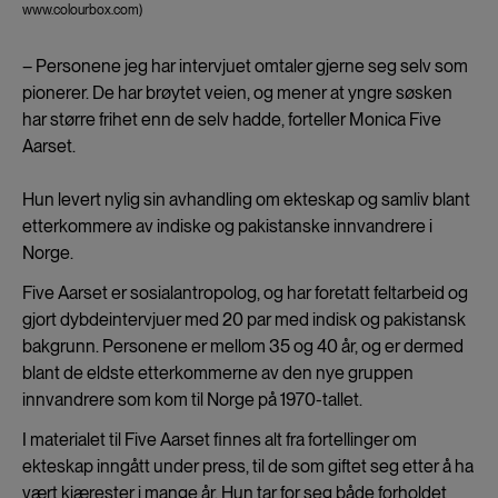
www.colourbox.com)
– Personene jeg har intervjuet omtaler gjerne seg selv som
pionerer. De har brøytet veien, og mener at yngre søsken
har større frihet enn de selv hadde, forteller Monica Five
Aarset.
Hun levert nylig sin avhandling om ekteskap og samliv blant
etterkommere av indiske og pakistanske innvandrere i
Norge.
Five Aarset er sosialantropolog, og har foretatt feltarbeid og
gjort dybdeintervjuer med 20 par med indisk og pakistansk
bakgrunn. Personene er mellom 35 og 40 år, og er dermed
blant de eldste etterkommerne av den nye gruppen
innvandrere som kom til Norge på 1970-tallet.
I materialet til Five Aarset finnes alt fra fortellinger om
ekteskap inngått under press, til de som giftet seg etter å ha
vært kjærester i mange år. Hun tar for seg både forholdet