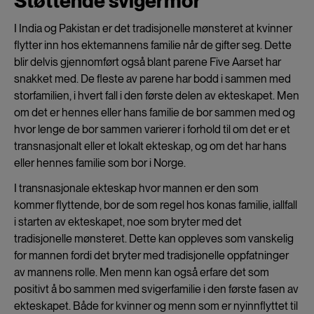
Støttende svigermor
I India og Pakistan er det tradisjonelle mønsteret at kvinner
flytter inn hos ektemannens familie når de gifter seg. Dette
blir delvis gjennomført også blant parene Five Aarset har
snakket med. De fleste av parene har bodd i sammen med
storfamilien, i hvert fall i den første delen av ekteskapet. Men
om det er hennes eller hans familie de bor sammen med og
hvor lenge de bor sammen varierer i forhold til om det er et
transnasjonalt eller et lokalt ekteskap, og om det har hans
eller hennes familie som bor i Norge.
I transnasjonale ekteskap hvor mannen er den som
kommer flyttende, bor de som regel hos konas familie, iallfall
i starten av ekteskapet, noe som bryter med det
tradisjonelle mønsteret. Dette kan oppleves som vanskelig
for mannen fordi det bryter med tradisjonelle oppfatninger
av mannens rolle. Men menn kan også erfare det som
positivt å bo sammen med svigerfamilie i den første fasen av
ekteskapet. Både for kvinner og menn som er nyinnflyttet til