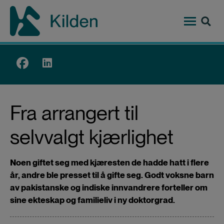
Hopp
til
hovedinnhold
Top
menu
Fra arrangert til
selvvalgt kjærlighet
Noen giftet seg med kjæresten de hadde hatt i flere
år, andre ble presset til å gifte seg. Godt voksne barn
av pakistanske og indiske innvandrere forteller om
sine ekteskap og familieliv i ny doktorgrad.