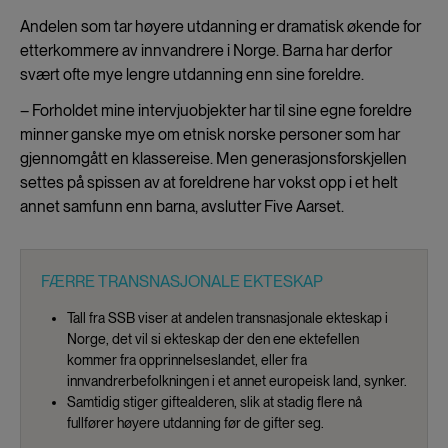
Andelen som tar høyere utdanning er dramatisk økende for
etterkommere av innvandrere i Norge. Barna har derfor
svært ofte mye lengre utdanning enn sine foreldre.
– Forholdet mine intervjuobjekter har til sine egne foreldre
minner ganske mye om etnisk norske personer som har
gjennomgått en klassereise. Men generasjonsforskjellen
settes på spissen av at foreldrene har vokst opp i et helt
annet samfunn enn barna, avslutter Five Aarset.
FÆRRE TRANSNASJONALE EKTESKAP
Tall fra SSB viser at andelen transnasjonale ekteskap i
Norge, det vil si ekteskap der den ene ektefellen
kommer fra opprinnelseslandet, eller fra
innvandrerbefolkningen i et annet europeisk land, synker.
Samtidig stiger giftealderen, slik at stadig flere nå
fullfører høyere utdanning før de gifter seg.