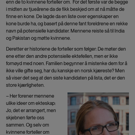
enn de to kvinnene forteller om. For det første var de begge
i midten av tjueårene da de fikk beskjed om at nå måtte de
finne en kone. De lagde da en liste over egenskaper en
kone burde ha, og basert på denne fant foreldrene en rekke
navn på potensielle kandidater. Mennene reiste så til India
og Pakistan og møtte kvinnene.
Deretter er historiene de forteller som følger: De møter den
ene etter den andre potensielle ektefellen, men er ikke
fornøyd med noen. Familien begynner å mistenke dem for å
ikke ville gifte seg, har du kanskje en norsk kjæreste? Men
så viser det seg at den siste kandidaten på lista, det er den
store kjærligheten.
– Her forener mennene
ulike ideer om ekteskap:
Jo, det er arrangert, men
skjebnen førte oss
sammen. Og selv om
kvinnene forteller om