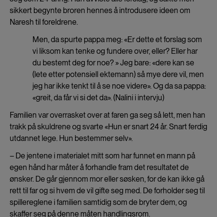
sikkert begynte broren hennes å introdusere ideen om
Naresh til foreldrene.
Men, da spurte pappa meg: «Er dette et forslag som
vi liksom kan tenke og fundere over, eller? Eller har
du bestemt deg for noe? » Jeg bare: «dere kan se
(lete etter potensiell ektemann) så mye dere vil, men
jeg har ikke tenkt til å se noe videre». Og da sa pappa:
«greit, da får vi si det da». (Nalini i intervju)
Familien var overrasket over at faren ga seg så lett, men han
trakk på skuldrene og svarte «Hun er snart 24 år. Snart ferdig
utdannet lege. Hun bestemmer selv».
– De jentene i materialet mitt som har funnet en mann på
egen hånd har måter å forhandle fram det resultatet de
ønsker. De går gjennom mor eller søsken, for de kan ikke gå
rett til far og si hvem de vil gifte seg med. De forholder seg til
spillereglene i familien samtidig som de bryter dem, og
skaffer seg på denne måten handlingsrom.