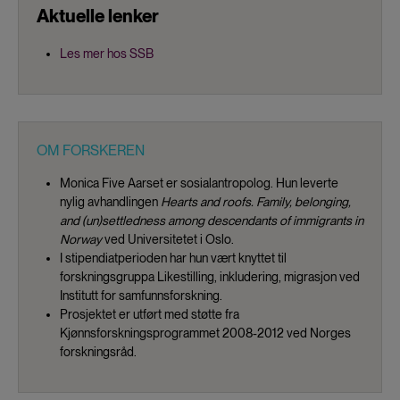
Aktuelle lenker
Les mer hos SSB
OM FORSKEREN
Monica Five Aarset er sosialantropolog. Hun leverte
nylig avhandlingen
Hearts and roofs. Family, belonging,
and (un)settledness among descendants of immigrants in
Norway
ved Universitetet i Oslo.
I stipendiatperioden har hun vært knyttet til
forskningsgruppa Likestilling, inkludering, migrasjon ved
Institutt for samfunnsforskning.
Prosjektet er utført med støtte fra
Kjønnsforskningsprogrammet 2008-2012 ved Norges
forskningsråd.