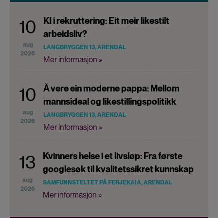
KI i rekruttering: Eit meir likestilt
10
arbeidsliv?
aug
LANGBRYGGEN 13, ARENDAL
2026
Mer informasjon »
Å vere ein moderne pappa: Mellom
10
mannsideal og likestillingspolitikk
aug
LANGBRYGGEN 13, ARENDAL
2026
Mer informasjon »
Kvinners helse i et livsløp: Fra første
13
googlesøk til kvalitetssikret kunnskap
aug
SAMFUNNSTELTET PÅ FERJEKAIA, ARENDAL
2026
Mer informasjon »