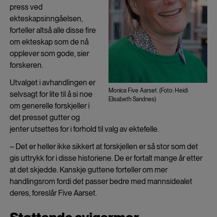
press ved
ekteskapsinngåelsen,
forteller altså alle disse fire
om ekteskap som de nå
opplever som gode, sier
forskeren.
Utvalget i avhandlingen er
Monica Five Aarset. (Foto: Heidi
selvsagt for lite til å si noe
Elisabeth Sandnes)
om generelle forskjeller i
det presset gutter og
jenter utsettes for i forhold til valg av ektefelle.
– Det er heller ikke sikkert at forskjellen er så stor som det
gis uttrykk for i disse historiene. De er fortalt mange år etter
at det skjedde. Kanskje guttene forteller om mer
handlingsrom fordi det passer bedre med mannsidealet
deres, foreslår Five Aarset.