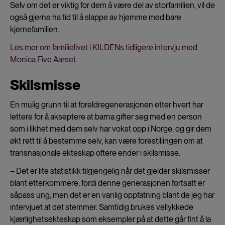
Selv om det er viktig for dem å være del av storfamilien, vil de
også gjerne ha tid til å slappe av hjemme med bare
kjernefamilien
.
Les mer om familielivet i KILDENs tidligere intervju med
Monica Five Aarset.
Skilsmisse
En mulig grunn til at foreldregenerasjonen etter hvert har
lettere for å akseptere at barna gifter seg med en person
som i likhet med dem selv har vokst opp i Norge, og gir dem
økt rett til å bestemme selv, kan være forestillingen om at
transnasjonale ekteskap oftere ender i skilsmisse.
– Det er lite statistikk tilgjengelig når det gjelder skilsmisser
blant etterkommere, fordi denne generasjonen fortsatt er
såpass ung, men det er en vanlig oppfatning blant de jeg har
intervjuet at det stemmer. Samtidig brukes vellykkede
kjærlighetsekteskap som eksempler på at dette går fint å la