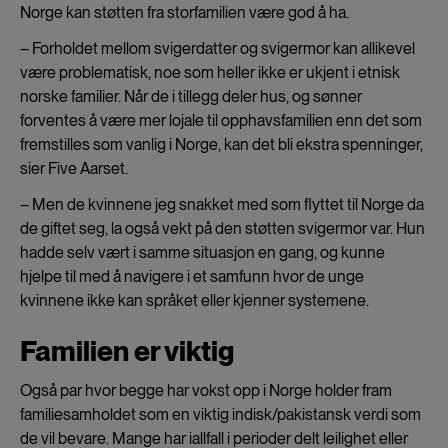
Norge kan støtten fra storfamilien være god å ha.
– Forholdet mellom svigerdatter og svigermor kan allikevel
være problematisk, noe som heller ikke er ukjent i etnisk
norske familier. Når de i tillegg deler hus, og sønner
forventes å være mer lojale til opphavsfamilien enn det som
fremstilles som vanlig i Norge, kan det bli ekstra spenninger,
sier Five Aarset.
– Men de kvinnene jeg snakket med som flyttet til Norge da
de giftet seg, la også vekt på den støtten svigermor var. Hun
hadde selv vært i samme situasjon en gang, og kunne
hjelpe til med å navigere i et samfunn hvor de unge
kvinnene ikke kan språket eller kjenner systemene.
Familien er viktig
Også par hvor begge har vokst opp i Norge holder fram
familiesamholdet som en viktig indisk/pakistansk verdi som
de vil bevare. Mange har iallfall i perioder delt leilighet eller