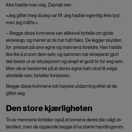
ikke hadde noe valg. Zaynab sier:
«Jeg giftet meg da jeg var 19. Jeg hadde egentlig ikke lyst,
men jeg måtte.»
– Begge disse kvinnene kan allikevel fortelle om gode
ekteskap, og mener at de har hatt flaks. De legger skylden
for presset på sine egne og mannens foreldre. Han hadde
like lite å si som dem selv, og sammen har ekteparet gjort
det beste ut av situasjonen og skapt et godt liv for seg selv.
Men de er bestemte på at deres egne barn skal få velge
ektefelle selv, forteller forskeren.
Begge disse kvinnene tok høyere utdanning etter at de
giftet seg.
Den store kjærligheten
To av mennene forteller også at konene deres ble valgt av
familien, men de opplevde begge å ha større handlingsrom