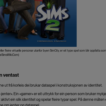
eller fleire virtuelle personar utanfor byen SimCity, er eit type spel som blir oppfatta so
 TheSimsWiki.Com)
n ventast
ut frå korleis dei brukar dataspel i konstruksjonen av identitet.
jenter». Ein «gamer» er eit uttrykk for ein person som bruker mykj
aktivt ein slik identitet og spelar fleire typar spel. På denne måten 
ne om jenter og dataspel.