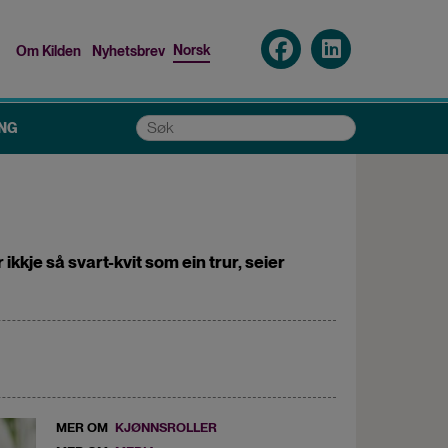
Norsk
Om Kilden
Nyhetsbrev
Top
menu
Søk
NG
kkje så svart-kvit som ein trur, seier
MER OM
KJØNNSROLLER