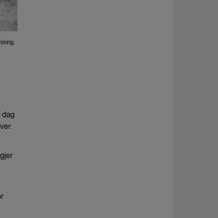
sking.
i dag
ver.
gjer
or