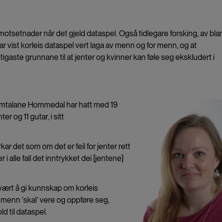
otsetnader når det gjeld dataspel. Også tidlegare forsking, av bla
ist korleis dataspel vert laga av menn og for menn, og at
igaste grunnane til at jenter og kvinner kan føle seg ekskludert i
samtalane Hommedal har hatt med 19
 og 11 gutar, i sitt
ar det som om det er feil for jenter rett
r i alle fall det inntrykket dei [jentene]
ært å gi kunnskap om korleis
 menn ‘skal’ vere og oppføre seg,
d til dataspel.