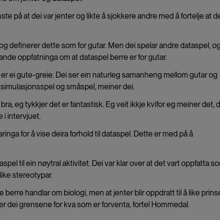
ste på at dei var jenter og likte å sjokkere andre med å fortelje at d
 og definerer dette som for gutar. Men dei spelar andre dataspel, og
de oppfatninga om at dataspel berre er for gutar.
l er ei gute-greie. Dei ser ein naturleg samanheng mellom gutar og
r simulasjonsspel og småspel, meiner dei.
bra, eg tykkjer det er fantastisk. Eg veit ikkje kvifor eg meiner det, 
 i intervjuet.
aringa for å vise deira forhold til dataspel. Dette er med på å
el til ein nøytral aktivitet. Dei var klar over at det vart oppfatta s
like stereotypar.
erre handlar om biologi, men at jenter blir oppdratt til å like prin
 tøyer dei grensene for kva som er forventa, fortel Hommedal.