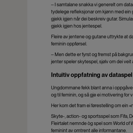
‒ I samtalane snakka vi generelt om data
tydelege refleksjonar om kjønn med ein 
gjekk igjen når dei beskreiv gutar.
Simulas
gjekk igjen hos jentespel.
Fleire av jentene og gutane uttrykte at dat
feminin oppførsel.
‒ Men dette er fyrst og fremst på bakgru
jenter speler skytespel, sjølv om dei vei
Intuitiv oppfatning av dataspe
Ungdommane fekk blant anna i oppgåve å p
og til feminin, og så gje ei motivering for v
Her kom det fram ei førestelling om ei
Skyte-, action- og sportsspel som Fifa, 
Fleirtalet nemnde òg spel som World of 
feminint av omtrent alle informantane.