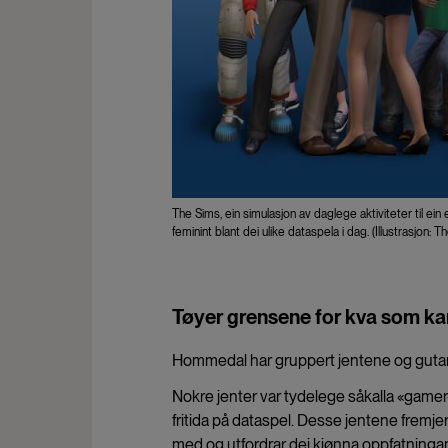
The Sims, ein simulasjon av daglege aktiviteter til ein 
feminint blant dei ulike dataspela i dag. (Illustrasjon:
Tøyer grensene for kva som ka
Hommedal har gruppert jentene og gutane 
Nokre jenter var tydelege såkalla «gamer-
fritida på dataspel. Desse jentene fremjer 
med og utfordrar dei kjønna oppfatninga