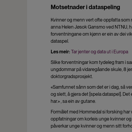
Motsetnader i dataspeling
Kvinner og menn vert ofte oppfatta som m
anna Helen Jøsok Gansmo ved NTNU, har v
forventningane om kjønn er ein av dei vikt
dataspel.
Les meir:
Tar jenter og data ut i Europa
Slike forventningar kom tydeleg fram i 
ungdommar på vidaregåande skule, 8 jenter
doktorgradsprosjekt.
«Samfunnet sånn som det er i dag, så verk
og slett, å gjera det [spela dataspel]. Det e
har.» , sa ein av gutane.
Formålet med Hommedal si forsking har v
oppfatningar om korleis unge kvinner og
påverkar unge kvinner og menn sitt forhol