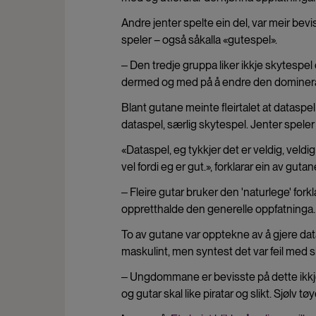
Andre jenter spelte ein del, var meir bevis
speler – også såkalla «gutespel».
‒ Den tredje gruppa liker ikkje skytespel
dermed og med på å endre den domineran
Blant gutane meinte fleirtalet at dataspe
dataspel, særlig skytespel. Jenter spele
«Dataspel, eg tykkjer det er veldig, veldig 
vel fordi eg er gut.», forklarar ein av gutane
‒ Fleire gutar bruker den 'naturlege' forkl
oppretthalde den generelle oppfatninga.
To av gutane var opptekne av å gjere datasp
maskulint, men syntest det var feil med s
‒ Ungdommane er bevisste på dette ikkje b
og gutar skal like piratar og slikt. Sjølv