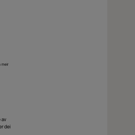
m meir
e av
er dei