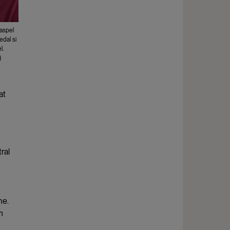
taspel
edal si
l.
)
at
ral
ne.
m