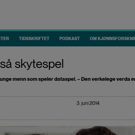
RTER
TIDSSKRIFTET
PODKAST
OM KJØNNSFORSKNI
gså skytespel
r unge menn som speler dataspel. – Den verkelege verda er i
3. juni 2014