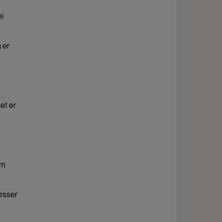
ei
 er
det er
om
sesser