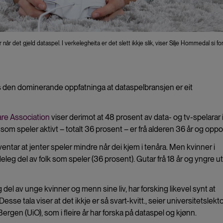
 det gjeld dataspel. I verkelegheita er det slett ikkje slik, viser Silje Hommedal si for
eis den dominerande oppfatninga at dataspelbransjen er eit
re Association
viser derimot at 48 prosent av data- og tv-spelarar 
som speler aktivt – totalt 36 prosent – er frå alderen 36 år og oppo
orventar at jenter speler mindre når dei kjem i tenåra. Men kvinner i
eleg del av folk som speler (36 prosent). Gutar frå 18 år og yngre ut
 del av unge kvinner og menn sine liv, har forsking likevel synt at
esse tala viser at det ikkje er så svart-kvitt., seier universitetslekt
ergen (UiO), som i fleire år har forska på dataspel og kjønn.