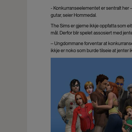
- Konkurranseelementet er sentralt her –
gutar, seier Hommedal.
The Sims er gjerne ikkje oppfatta som eit 
mål. Derfor blir spelet assosiert med jente
‒ Ungdommane forventar at konkurranse er
ikkje er noko som burde tilseie at jenter 