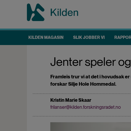
Hopp
til
hovedinnhold
KILDEN MAGASIN
SLIK JOBBER VI
RAPPO
Main
navigation
Jenter speler o
Framleis trur vi at det i hovudsak e
forskar Silje Hole Hommedal.
Kristin Marie Skaar
frilanser@kilden.forskningsradet.no