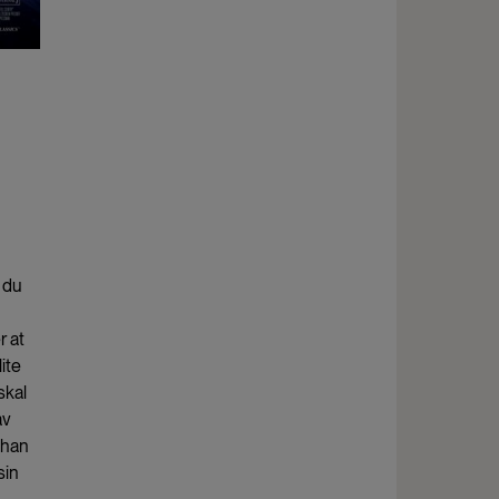
r du
r at
ite
skal
av
 han
sin