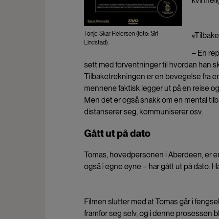
kvinneli
Tonje Skar Reiersen (foto: Siri
«Tilbake
Lindstad).
– En rep
sett med forventninger til hvordan han ska
Tilbaketrekningen er en bevegelse fra en 
mennene faktisk legger ut på en reise og 
Men det er også snakk om en mental til
distanserer seg, kommuniserer osv.
Gått ut på dato
Tomas, hovedpersonen i Aberdeen, er en a
også i egne øyne – har gått ut på dato. 
Filmen slutter med at Tomas går i fengsel 
framfor seg selv, og i denne prosessen bl