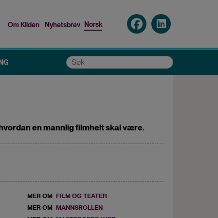
Norsk
Om Kilden
Nyhetsbrev
Top
menu
Søk
NG
vordan en mannlig filmhelt skal være.
MER OM
FILM OG TEATER
MER OM
MANNSROLLEN