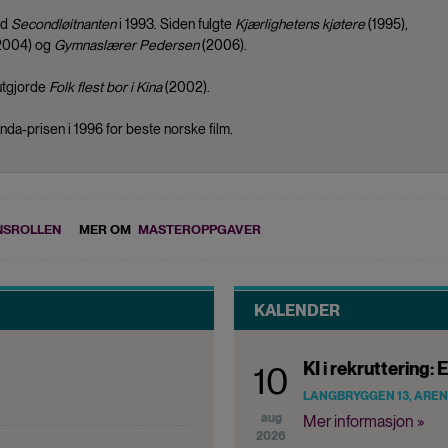
ed
Secondløitnanten
i 1993. Siden fulgte
Kjærlighetens kjøtere
(1995),
2004) og
Gymnaslærer Pedersen
(2006).
utgjorde
Folk flest bor i Kina
(2002).
da-prisen i 1996 for beste norske film.
SROLLEN
MER OM
MASTEROPPGAVER
KALENDER
KI i rekruttering: E
10
LANGBRYGGEN 13, ARE
aug
Mer informasjon »
2026