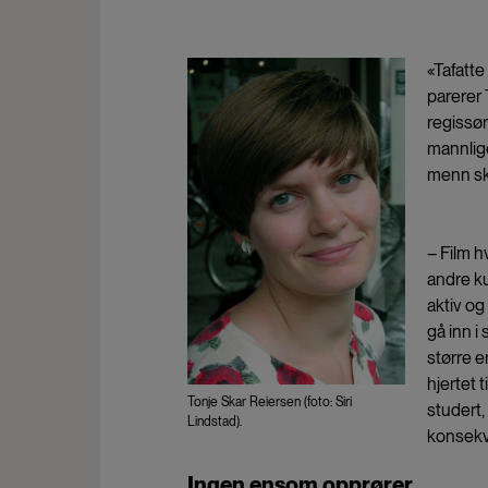
«
Tafatte
parerer 
regissø
mannlige
menn ska
– Film h
andre ku
aktiv og
gå inn i
større e
hjertet 
Tonje Skar Reiersen (foto: Siri
studert
Lindstad).
konsekve
Ingen ensom opprører