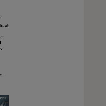
.
fra et
 at
l.
de
om –