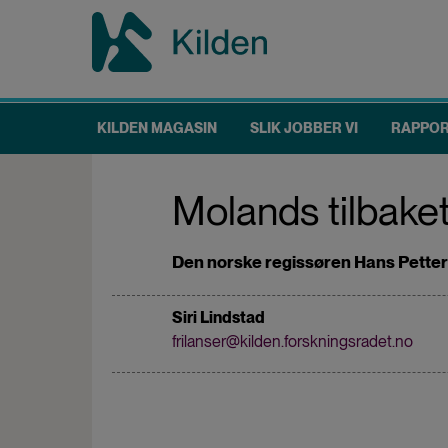
Hopp
til
hovedinnhold
KILDEN MAGASIN
SLIK JOBBER VI
RAPPO
Main
navigation
Molands tilbak
Den norske regissøren Hans Petter 
Siri Lindstad
frilanser@kilden.forskningsradet.no