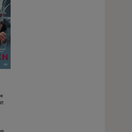
ge
tt
ne