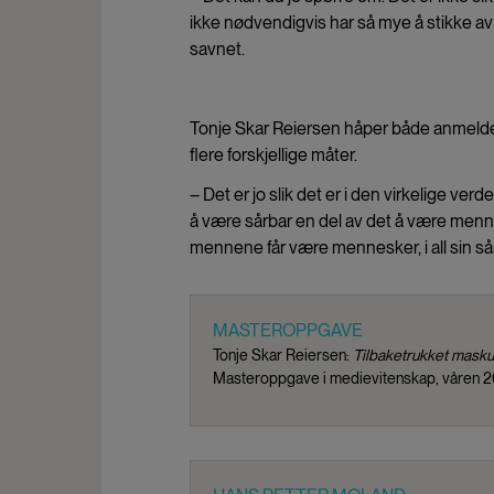
ikke nødvendigvis har så mye å stikke a
savnet.
Tonje Skar Reiersen håper både anmeldere
flere forskjellige måter.
– Det er jo slik det er i den virkelige ve
å være sårbar en del av det å være menne
mennene får være mennesker, i all sin så
MASTEROPPGAVE
Tonje Skar Reiersen:
Tilbaketrukket maskul
Masteroppgave i medievitenskap, våren 200