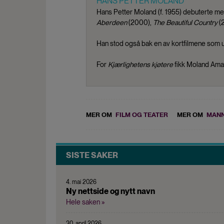
HANS PETTER MOLAND
Hans Petter Moland (f. 1955) debuterte m
Aberdeen
(2000),
The Beautiful Country
(
Han stod også bak en av kortfilmene som 
For
Kjærlighetens kjøtere
fikk Moland Aman
MER OM
FILM OG TEATER
MER OM
MANN
SISTE SAKER
4. mai 2026
Ny nettside og nytt navn
Hele saken »
30. april 2026