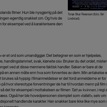
ands filmer. Hun ble nysgjerrig på det
Tonje Skar Reiersen (foto: Siri
ingen egentlig snakket om. Og hvis de
Lindstad).
om for eksempel ved å karakterisere den
t» er et ord som umandiggjør. Det betegner en som er hjelpeløs,
vløs, handlingslammet, svak, klønete osv. Bruker du det ordet, miste
nget ved at disse mennene faktisk handler. Saken er bare at de
 på en annen måte enn hva som forventes av dem. Min antakelse e
t brukes så hyppig i filmanmeldelser er det fordi anmelderne er for l
 på hvor stereotype forventninger de har til hvordan menn på film 
 så det for eksempel i mottakelsen av filmen
Tatt av kvinnen
, i regi 
Næss. Også her ble hovedpersonen stemplet som «tafatt», selv om
adisjonelt handlende karakter. Han snakker bare ikke like mye som 