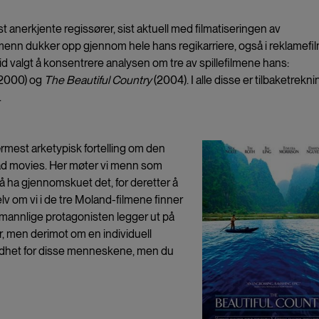
anerkjente regissører, sist aktuell med filmatiseringen av
 menn dukker opp gjennom hele hans regikarriere, også i reklamef
id valgt å konsentrere analysen om tre av spillefilmene hans:
2000) og
The Beautiful Country
(2004). I alle disse er tilbaketrekn
.
rmest arketypisk fortelling om den
ad movies. Her møter vi menn som
 å ha gjennomskuet det, for deretter å
v om vi i de tre Moland-filmene finner
mannlige protagonisten legger ut på
r, men derimot om en individuell
godhet for disse menneskene, men du