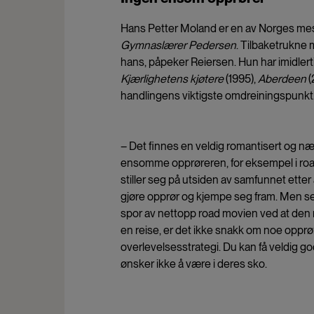
Hans Petter Moland er en av Norges mest 
Gymnaslærer Pedersen
. Tilbaketrukne
hans, påpeker Reiersen. Hun har imidlert
Kjærlighetens kjøtere
(1995),
Aberdeen
(
handlingens viktigste omdreiningspunkt
– Det finnes en veldig romantisert og næ
ensomme opprøreren, for eksempel i ro
stiller seg på utsiden av samfunnet etter
gjøre opprør og kjempe seg fram. Men sel
spor av nettopp road movien ved at den 
en reise, er det ikke snakk om noe opprø
overlevelsesstrategi. Du kan få veldig 
ønsker ikke å være i deres sko.