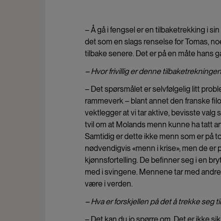
– Å gå i fengsel er en tilbaketrekking i s
det som en slags renselse for Tomas, noe
tilbake senere. Det er på en måte hans ga
– Hvor frivillig er denne tilbaketrekninge
– Det spørsmålet er selvfølgelig litt prob
rammeverk – blant annet den franske fil
vektlegger at vi tar aktive, bevisste valg 
tvil om at Molands menn kunne ha tatt a
Samtidig er dette ikke menn som er på t
nødvendigvis «menn i krise», men de er
kjønnsfortelling. De befinner seg i en bry
med i svingene. Mennene tar med andre ord
være i verden.
– Hva er forskjellen på det å trekke seg t
– Det kan du jo spørre om. Det er ikke si