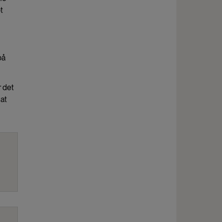
t
på
r det
 at