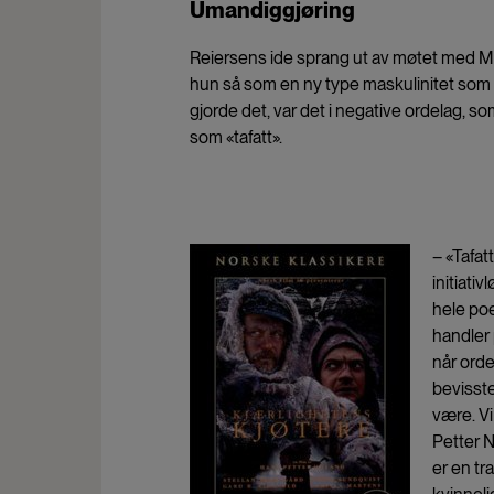
Umandiggjøring
Reiersens ide sprang ut av møtet med Mol
hun så som en ny type maskulinitet som 
gjorde det, var det i negative ordelag, s
som «tafatt».
– «Tafat
initiati
hele poe
handler
når orde
bevisste
være. Vi
Petter 
er en tr