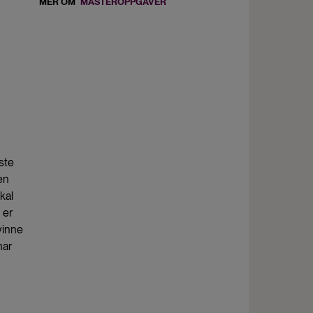
MER OM
MASTEROPPGAVER
este
en
kal
 er
vinne
har