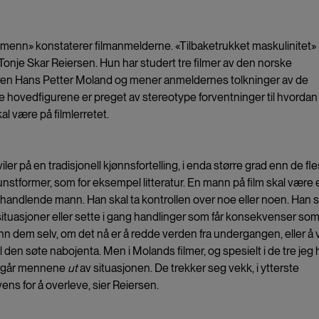
 menn» konstaterer filmanmelderne. «Tilbaketrukket maskulinitet»
Tonje Skar Reiersen. Hun har studert tre filmer av den norske
ren Hans Petter Moland og mener anmeldernes tolkninger av de
 hovedfigurene er preget av stereotype forventninger til hvordan
l være på filmlerretet.
viler på en tradisjonell kjønnsfortelling, i enda større grad enn de fl
nstformer, som for eksempel litteratur. En mann på film skal være 
 handlende mann. Han skal ta kontrollen over noe eller noen. Han s
 situasjoner eller sette i gang handlinger som får konsekvenser som
nn dem selv, om det nå er å redde verden fra undergangen, eller å 
til den søte nabojenta. Men i Molands filmer, og spesielt i de tre jeg 
, går mennene
ut
av situasjonen. De trekker seg vekk, i ytterste
ns for å overleve, sier Reiersen.