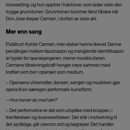
tonesetting, og hun opptrer i halvtoner, som leder vekk den
trygge grunntonen. Grunntonen kommer først tilbake når
Don Jose dreper Carmen, i slutten av siste akt.
Mer enn sang
Publikum frykter Carmen, men elsker henne likevel. Denne
pendlingen mellom fascinasjon og manglende identifikasjon
er typisk for operasjangeren, mener musikkviteren.
Carmens tiltrekningskraft henger nøye sammen med
kraften som bor i operaen som medium.
– Operaens virkemidler, dansen, sangen og musikken gjør
opera til en særegen performativ kunstform.
– Hva mener du med det?
– Det performative er det som utspilles med kroppen, i
framførelsen og iscenesettelsen. Det står i motsetning til
det språklige, går utenom ord og begreper. Det handler