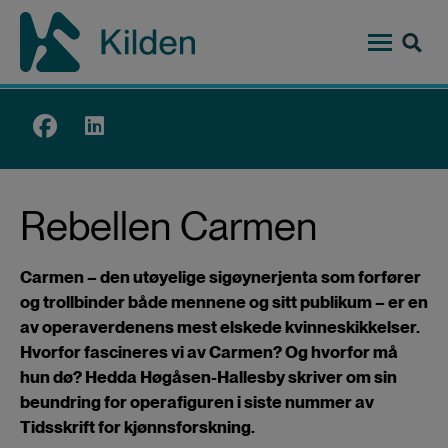
Hopp
til
hovedinnhold
Top
menu
Rebellen Carmen
Carmen – den utøyelige sigøynerjenta som forfører
og trollbinder både mennene og sitt publikum – er en
av operaverdenens mest elskede kvinneskikkelser.
Hvorfor fascineres vi av Carmen? Og hvorfor må
hun dø? Hedda Høgåsen-Hallesby skriver om sin
beundring for operafiguren i siste nummer av
Tidsskrift for kjønnsforskning.