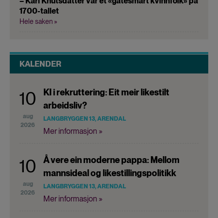
– Kari Knutsdatter var et «gatesmart kvinnfolk» på
1700-tallet
Hele saken »
KALENDER
KI i rekruttering: Eit meir likestilt
10
arbeidsliv?
aug
LANGBRYGGEN 13, ARENDAL
2026
Mer informasjon »
Å vere ein moderne pappa: Mellom
10
mannsideal og likestillingspolitikk
aug
LANGBRYGGEN 13, ARENDAL
2026
Mer informasjon »