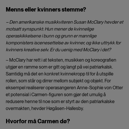
Menns eller kvinners stemme?
– Den amerikanske musikkviteren Susan McClary hevder et
motsatt synspunkt: Hun mener de kvinnelige
operaskikkelsene i bunn og grunn er mannlige
komponisters iscenesettelse av kvinner, og ikke uttrykk for
kvinners kreative selv. Er du uenig med McClary i det?
– McClary har rett i at teksten, musikken og koreografien
utgjør en ramme som er gitt og langt på vei patriarkalsk.
Samtidig må det en konkret kvinnekropp til for å utspille
rollen, som står og dirrer mellom subjekt og objekt. For
eksempel realiserer operasangeren Anne-Sophie von Otter
et potensial i Carmen-figuren som gjør det umulig å
redusere henne til noe som er styrt av den patriarkalske
overmakten, hevder Høgåsen-Hallesby.
Hvorfor må Carmen dø?