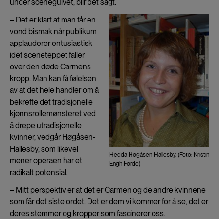
under scenegulvet, blir det sagt.
– Det er klart at man får en
vond bismak når publikum
applauderer entusiastisk
idet sceneteppet faller
over den døde Carmens
kropp. Man kan få følelsen
av at det hele handler om å
bekrefte det tradisjonelle
kjønnsrollemønsteret ved
å drepe utradisjonelle
kvinner, vedgår Høgåsen-
Hallesby, som likevel
Hedda Høgåsen-Hallesby. (Foto: Kristin
mener operaen har et
Engh Førde)
radikalt potensial.
– Mitt perspektiv er at det er Carmen og de andre kvinnene
som får det siste ordet. Det er dem vi kommer for å se, det er
deres stemmer og kropper som fascinerer oss.