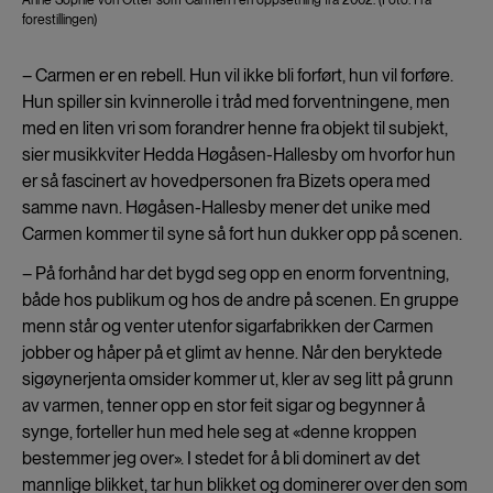
forestillingen)
– Carmen er en rebell. Hun vil ikke bli forført, hun vil forføre.
Hun spiller sin kvinnerolle i tråd med forventningene, men
med en liten vri som forandrer henne fra objekt til subjekt,
sier musikkviter Hedda Høgåsen-Hallesby om hvorfor hun
er så fascinert av hovedpersonen fra Bizets opera med
samme navn. Høgåsen-Hallesby mener det unike med
Carmen kommer til syne så fort hun dukker opp på scenen.
– På forhånd har det bygd seg opp en enorm forventning,
både hos publikum og hos de andre på scenen. En gruppe
menn står og venter utenfor sigarfabrikken der Carmen
jobber og håper på et glimt av henne. Når den beryktede
sigøynerjenta omsider kommer ut, kler av seg litt på grunn
av varmen, tenner opp en stor feit sigar og begynner å
synge, forteller hun med hele seg at «denne kroppen
bestemmer jeg over». I stedet for å bli dominert av det
mannlige blikket, tar hun blikket og dominerer over den som