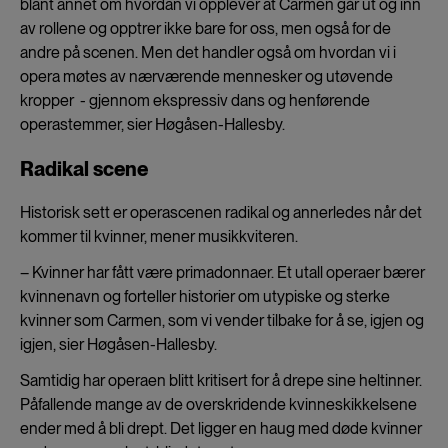
blant annet om hvordan vi opplever at Carmen går ut og inn
av rollene og opptrer ikke bare for oss, men også for de
andre på scenen. Men det handler også om hvordan vi i
opera møtes av nærværende mennesker og utøvende
kropper - gjennom ekspressiv dans og henførende
operastemmer, sier Høgåsen-Hallesby.
Radikal scene
Historisk sett er operascenen radikal og annerledes når det
kommer til kvinner, mener musikkviteren.
– Kvinner har fått være primadonnaer. Et utall operaer bærer
kvinnenavn og forteller historier om utypiske og sterke
kvinner som Carmen, som vi vender tilbake for å se, igjen og
igjen, sier Høgåsen-Hallesby.
Samtidig har operaen blitt kritisert for å drepe sine heltinner.
Påfallende mange av de overskridende kvinneskikkelsene
ender med å bli drept. Det ligger en haug med døde kvinner