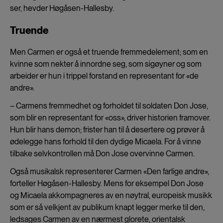
ser, hevder Høgåsen-Hallesby.
Truende
Men Carmen er også et truende fremmedelement; som en
kvinne som nekter å innordne seg, som sigøyner og som
arbeider er hun i trippel forstand en representant for «de
andre».
– Carmens fremmedhet og forholdet til soldaten Don Jose,
som blir en representant for «oss», driver historien framover.
Hun blir hans demon; frister han til å desertere og prøver å
ødelegge hans forhold til den dydige Micaela. For å vinne
tilbake selvkontrollen må Don Jose overvinne Carmen.
Også musikalsk representerer Carmen «Den farlige andre»,
forteller Høgåsen-Hallesby. Mens for eksempel Don Jose
og Micaela akkompagneres av en nøytral, europeisk musikk
som er så velkjent av publikum knapt legger merke til den,
ledsages Carmen av en nærmest glorete, orientalsk