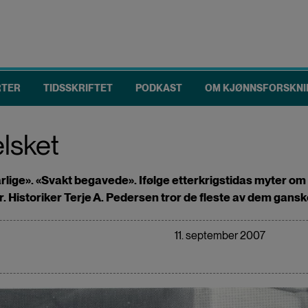
RTER
TIDSSKRIFTET
PODKAST
OM KJØNNSFORSKNI
elsket
arlige». «Svakt begavede». Ifølge etterkrigstidas myter o
Historiker Terje A. Pedersen tror de fleste av dem ganske
11. september 2007