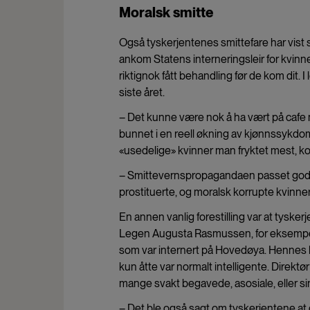
Moralsk smitte
Også tyskerjentenes smittefare har vist
ankom
Statens interneringsleir for kvinn
riktignok fått behandling før de kom dit.
siste året.
– Det kunne være nok å ha vært på cafe me
bunnet i en reell økning av kjønnssykdom
«usedelige» kvinner man fryktet mest, 
– Smittevernspropagandaen passet godt
prostituerte, og moralsk korrupte kvinner
En annen vanlig forestilling var at tyske
Legen Augusta Rasmussen, for eksempel, 
som var internert på Hovedøya. Hennes k
kun åtte var normalt intelligente. Dire
mange svakt begavede, asosiale, eller s
– Det ble også sagt om tyskerjentene at de