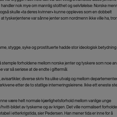
te handler nok mye om mannlig stolthet og selvfølelse: Norske men
ne også skulle «ta deres kvinner» kunne oppleves som en dobbelt
e at tyskerjentene var sånne jenter som nordmenn ikke ville ha, tror
, stygge, syke og prostituerte hadde stor ideologisk betydning
e å stemple forholdene mellom norske jenter og tyskere som noe a
var så seriøse at de endte i giftermål.
,
avisartikler, diverse skriv fra ulike utvalg og mellom departemente
 arkivene etter de to statlige interneringsleirene
. Ikke ett eneste st
unne være helt normale kjærlighetsforhold mellom vanlige unge
vitt-bildet av tyskerne og av krigen. Det ville normalisert forholdet 
bel i etterkrigstida, sier Pedersen. Han mener tida er inne for å