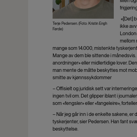
Men ogs
frigjør
«[Det] b
Terje Pedersen. (Foto: Kristin Engh
ikke av
Førde)
London»,
mellom n
mange som 14.000, mistenkte tyskerjenter
Mange av dem ble sittende i månedsvis. 
anordninger» eller midlertidige lover. Den
man mente de måtte beskyttes mot mob
smitte av kjønnssykdommer
– Offisielt og juridisk sett var internerin
ingen tvil om. Det glipper iblant i journa
som «fengsler» eller «fangeleire», fortell
– Når jeg går inn i de enkelte sakene, er
tyskerjenter, sier Pedersen. Han fant svæ
beskyttelse.