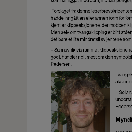
som har ligget med dem, mottatt penger, 
Forslaget fra denne leserbrevskribenten 
hadde inngått en eller annen form for forh
kjent er klippeaksjonene, der mobben klip
Men selv om tvangsklipping er blitt ståe
det bare et lite mindretall av jentene som
– Sannsynligvis rammet klippeaksjonene
godt, handler nok mest om den symbols
Pedersen.
Tvangskl
aksjonen
– Selv n
understr
Pederse
Myndi