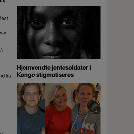
45)
 Mest
.
 var
så
Hjemvendte jentesoldater i
Kongo stigmatiseres
nd fra
.