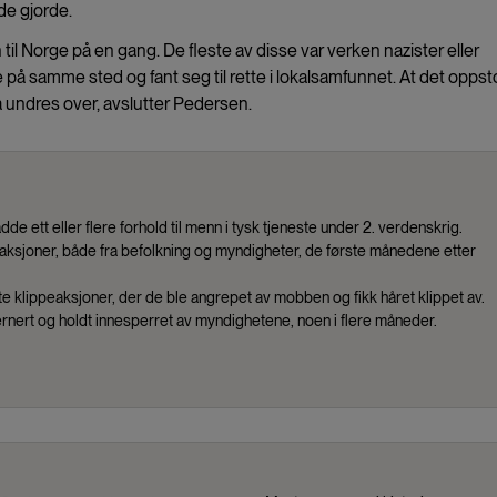
de gjorde.
 Norge på en gang. De fleste av disse var verken nazister eller
å samme sted og fant seg til rette i lokalsamfunnet. At det oppst
 å undres over, avslutter Pedersen.
e ett eller flere forhold til menn i tysk tjeneste under 2. verdenskrig.
reaksjoner, både fra befolkning og myndigheter, de første månedene etter
lte klippeaksjoner, der de ble angrepet av mobben og fikk håret klippet av.
rnert og holdt innesperret av myndighetene, noen i flere måneder.