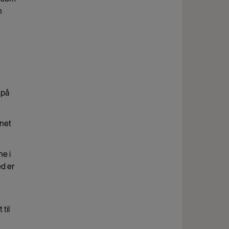
n
 på
nnet
ne i
ed er
til