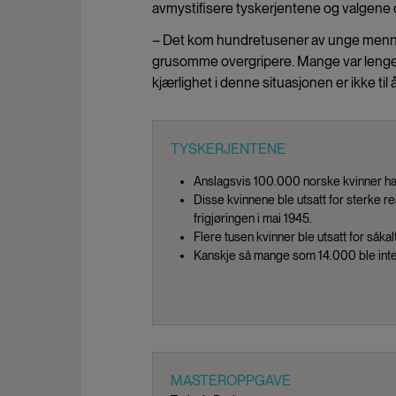
avmystifisere tyskerjentene og valgene 
– Det kom hundretusener av unge menn til
grusomme overgripere. Mange var lenge p
kjærlighet i denne situasjonen er ikke til
TYSKERJENTENE
Anslagsvis 100.000 norske kvinner hadd
Disse kvinnene ble utsatt for sterke 
frigjøringen i mai 1945.
Flere tusen kvinner ble utsatt for såka
Kanskje så mange som 14.000 ble inte
MASTEROPPGAVE