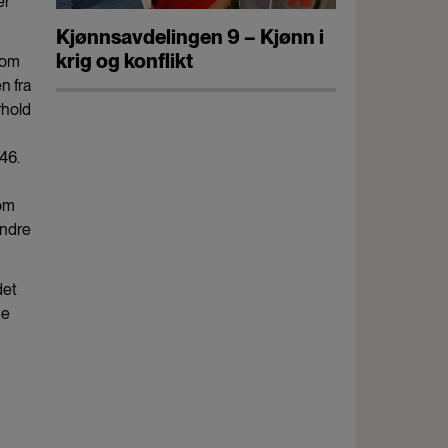
er
Kjønnsavdelingen 9 – Kjønn i
krig og konflikt
 som
n fra
rhold
46.
som
indre
det
ne