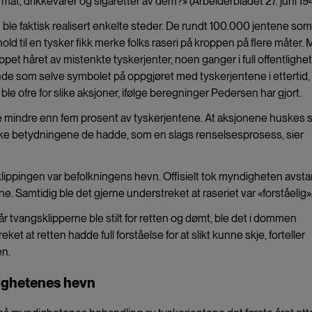
mat, drikkevarer og sigaretter av dem?» (Arbeiderbladet 27. juni 19
ble faktisk realisert enkelte steder. De rundt 100.000 jentene som
old til en tysker fikk merke folks raseri på kroppen på flere måter.
pet håret av mistenkte tyskerjenter, noen ganger i full offentlighet
nde som selve symbolet på oppgjøret med tyskerjentene i ettertid,
 ble ofre for slike aksjoner, ifølge beregninger Pedersen har gjort.
 mindre enn fem prosent av tyskerjentene. At aksjonene huskes 
ke betydningene de hadde, som en slags renselsesprosess, sier
ippingen var befolkningens hevn. Offisielt tok myndigheten avsta
e. Samtidig ble det gjerne understreket at raseriet var «forståelig»
år tvangsklipperne ble stilt for retten og dømt, ble det i dommen
eket at retten hadde full forståelse for at slikt kunne skje, forteller
n.
ghetenes hevn