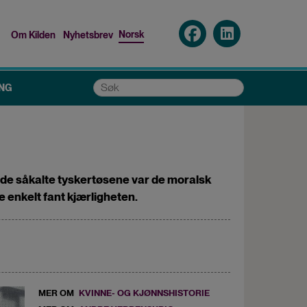
Norsk
Om Kilden
Nyhetsbrev
Top
menu
Søk
NG
m de såkalte tyskertøsene var de moralsk
 enkelt fant kjærligheten.
MER OM
KVINNE- OG KJØNNSHISTORIE