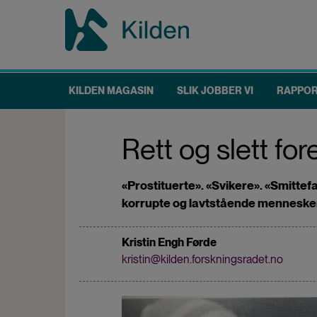
Hopp
til
hovedinnhold
KILDEN MAGASIN
SLIK JOBBER VI
RAPPO
Main
navigation
Rett og slett for
«Prostituerte». «Svikere». «Smittef
korrupte og lavtstående mennesker. 
Kristin Engh Førde
kristin@kilden.forskningsradet.no