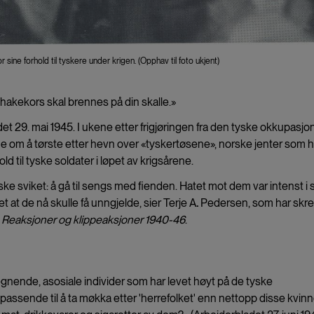
r sine forhold til tyskere under krigen. (Opphav til foto ukjent)
t hakekors skal brennes på din skalle.»
adet 29. mai 1945. I ukene etter frigjøringen fra den tyske okkupasj
e om å tørste etter hevn over «tyskertøsene», norske jenter som 
old til tyske soldater i løpet av krigsårene.
ke sviket: å gå til sengs med fienden. Hatet mot dem var intenst i 
 at de nå skulle få unngjelde, sier Terje A
.
Pedersen, som har skre
. Reaksjoner og klippeaksjoner 1940-46
.
gnende, asosiale individer som har levet høyt på de tyske
 passende til å ta møkka etter 'herrefolket' enn nettopp disse kvin