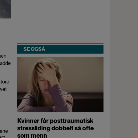
SE OGSÅ
onen
hadde
store
vet
Kvinner får posttraumatisk
stressliding dobbelt så ofte
nene
som menn