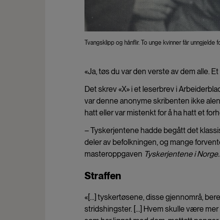
Tvangsklipp og hånflir. To unge kvinner får unngjelde fo
«Ja, tøs du var den verste av dem alle. E
Det skrev «X» i et leserbrev i Arbeiderbl
var denne anonyme skribenten ikke alen
hatt eller var mistenkt for å ha hatt et forh
– Tyskerjentene hadde begått det klassis
deler av befolkningen, og mange forventet
masteroppgaven
Tyskerjentene i Norge
Straffen
«[…] tyskertøsene, disse gjennområ, bere
stridshingster. […] Hvem skulle være mer