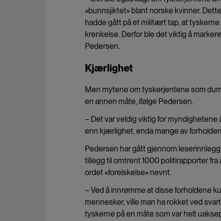
«bunnsjiktet» blant norske kvinner. Det
hadde gått på et militært tap, at tysker
krenkelse. Derfor ble det viktig å marker
Pedersen.
Kjærlighet
Men mytene om tyskerjentene som dumme
en annen måte, ifølge Pedersen.
– Det var veldig viktig for myndigheten
enn kjærlighet, enda mange av forholdene 
Pedersen har gått gjennom leserinnlegg
tillegg til omtrent 1000
politirapporter
fra
ordet «forelskelse» nevnt.
– Ved å innrømme at disse forholdene k
mennesker, ville man ha rokket ved svart/h
tyskerne på en måte som var helt uaksepta