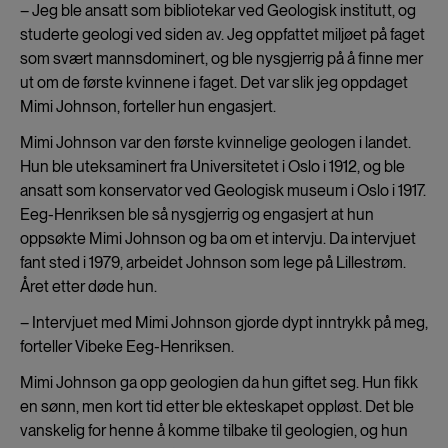
– Jeg ble ansatt som bibliotekar ved Geologisk institutt, og
studerte geologi ved siden av. Jeg oppfattet miljøet på faget
som svært mannsdominert, og ble nysgjerrig på å finne mer
ut om de første kvinnene i faget. Det var slik jeg oppdaget
Mimi Johnson, forteller hun engasjert.
Mimi Johnson var den første kvinnelige geologen i landet.
Hun ble uteksaminert fra Universitetet i Oslo i 1912, og ble
ansatt som konservator ved Geologisk museum i Oslo i 1917.
Eeg-Henriksen ble så nysgjerrig og engasjert at hun
oppsøkte Mimi Johnson og ba om et intervju. Da intervjuet
fant sted i 1979, arbeidet Johnson som lege på Lillestrøm.
Året etter døde hun.
– Intervjuet med Mimi Johnson gjorde dypt inntrykk på meg,
forteller Vibeke Eeg-Henriksen.
Mimi Johnson ga opp geologien da hun giftet seg. Hun fikk
en sønn, men kort tid etter ble ekteskapet oppløst. Det ble
vanskelig for henne å komme tilbake til geologien, og hun