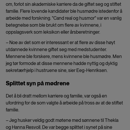
om, forlot sin akademiske karriere da de giftet seg og stiftet
familie. Flere lovende kandidater ble husmødre istedenfor å
arbeide med forskning. "Cand real og husmor" var en vanlig
betegnelse som ble brukt om flere av kvinnene, i
oppslagsverk som leksikon eller årsberetninger.
– Noe av det som er interessant er at flere av disse høyt
utdannede kvinnene giftet seg med medstudenter.
Mennene ble forskere, mens kvinnene ble husmødre. Men
jeg tør formode at disse mennene hadde nyttig og dyktig
sekretærhjelp i hustruene sine, sier Eeg-Henriksen.
Splittet syn på mødrene
Det å bli dratt mellom karriere og familie, var også en
ufordring for de som valgte å arbeide på tross av at de stiftet
familie.
– Jeg husker veldig godt møtene med sønnene til Thekla
og Hanna Resvoll. De var begge splittet i synet på sine