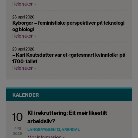
Hele saken »
28. april 2026
Kyborger – feministiske perspektiver på teknologi
og biologi
Hele saken »
23. april 2026
– Kari Knutsdatter var et «gatesmart kvinnfolk» på
1700-tallet
Hele saken »
KALENDER
KI i rekruttering: Eit meir likestilt
10
arbeidsliv?
aug
LANGBRYGGEN 13, ARENDAL
2026
Mer informasjon »