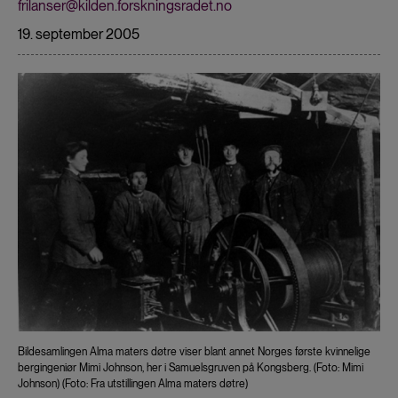
frilanser@kilden.forskningsradet.no
19. september 2005
Bildesamlingen Alma maters døtre viser blant annet Norges første kvinnelige
bergingeniør Mimi Johnson, her i Samuelsgruven på Kongsberg. (Foto: Mimi
Johnson) (Foto: Fra utstillingen Alma maters døtre)