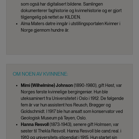
som også har digitalisert bildene. Samlingen
dokumenterer faghistorie og kvinnehistorie og er gjort
tilgjengelig på nettet av KILDEN.
Alma Maters døtre inngår i utstillingsportalen Kvinner i
Norge gjennom hundre år.
OM NOEN AV KVINNENE:
Mimi (Wilhelmine) Johnson
(1890-1980), gift Høst, var
Norges første kvinnelige bergingeniør. Hun ble
uteksaminert fra Universitetet i Oslo i 1912. De følgende
fem år var hun assistent hos Reusch, Brøgger og
Goldschmidt. I 1917 ble hun ansatt som konservator ved
Geologisk Museum på Tøyen, Oslo.
Hanna Resvoll
(1873-1943), senere gift Holmsen, var
søster til Thekla Resvoll. Hanna Resvoll ble cand.real. i
1910 og universitets-stipendiat i 1915. Hun startet sin