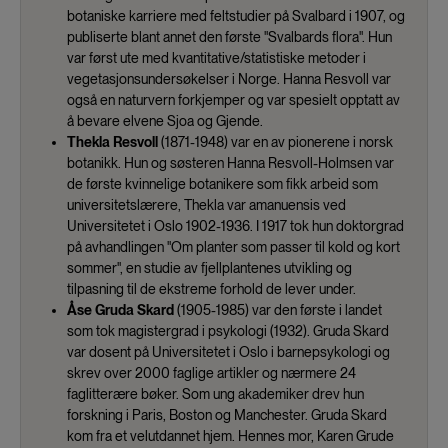
botaniske karriere med feltstudier på Svalbard i 1907, og
publiserte blant annet den første "Svalbards flora". Hun
var først ute med kvantitative/statistiske metoder i
vegetasjonsundersøkelser i Norge. Hanna Resvoll var
også en naturvern forkjemper og var spesielt opptatt av
å bevare elvene Sjoa og Gjende.
Thekla Resvoll
(1871-1948) var en av pionerene i norsk
botanikk. Hun og søsteren Hanna Resvoll-Holmsen var
de første kvinnelige botanikere som fikk arbeid som
universitetslærere, Thekla var amanuensis ved
Universitetet i Oslo 1902-1936. I 1917 tok hun doktorgrad
på avhandlingen "Om planter som passer til kold og kort
sommer", en studie av fjellplantenes utvikling og
tilpasning til de ekstreme forhold de lever under.
Åse Gruda Skard
(1905-1985) var den første i landet
som tok magistergrad i psykologi (1932). Gruda Skard
var dosent på Universitetet i Oslo i barnepsykologi og
skrev over 2000 faglige artikler og nærmere 24
faglitterære bøker. Som ung akademiker drev hun
forskning i Paris, Boston og Manchester. Gruda Skard
kom fra et velutdannet hjem. Hennes mor, Karen Grude