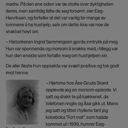
mødre. På den ene siden var de stolte over dyktigheten
deres, men samtidig følte de seg forsømt, sier Eeg-
Henriksen, og forteller at det var vanlig for mange av
kvinnene å ha hushjelp, selv om dette ikke var noe de
snakket høyt om.
– Historikeren Ingrid Semmingsen gjorde inntrykk på meg.
Hun var spennende og morsom å snakke med, i tillegg var
hun den eneste som fortalte meg om hushjelpen sin.
De aller fleste hun oppsøkte var svært positive og tok godt
imot henne.
– Hjemme hos Åse Gruda Skard
opplevde jeg en morsom episode. Vi
satt og drakk te på kjøkkenet, da
telefonen ringte og Åse gikk ut. Mens
jeg satt og tittet i hyllene fant jeg
kokeboka "Fort mat", som hadde
kommet ut i 1936, humrer Eeg-