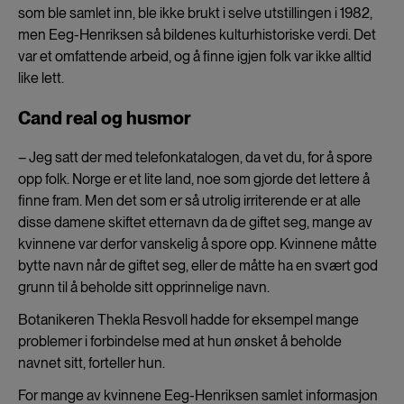
som ble samlet inn, ble ikke brukt i selve utstillingen i 1982,
men Eeg-Henriksen så bildenes kulturhistoriske verdi. Det
var et omfattende arbeid, og å finne igjen folk var ikke alltid
like lett.
Cand real og husmor
– Jeg satt der med telefonkatalogen, da vet du, for å spore
opp folk. Norge er et lite land, noe som gjorde det lettere å
finne fram. Men det som er så utrolig irriterende er at alle
disse damene skiftet etternavn da de giftet seg, mange av
kvinnene var derfor vanskelig å spore opp. Kvinnene måtte
bytte navn når de giftet seg, eller de måtte ha en svært god
grunn til å beholde sitt opprinnelige navn.
Botanikeren Thekla Resvoll hadde for eksempel mange
problemer i forbindelse med at hun ønsket å beholde
navnet sitt, forteller hun.
For mange av kvinnene Eeg-Henriksen samlet informasjon