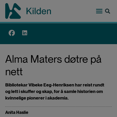
Hopp
til
hovedinnhold
Top
menu
Alma Maters døtre på
nett
Bibliotekar Vibeke Eeg-Henriksen har reist rundt
og lett i skuffer og skap, for å samle historien om
kvinnelige pionerer i akademia.
Anita Haslie