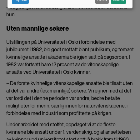
data
– Jeg sørget for at de ble gitt til universitetet, understreker
and
hun.
cookies
Uten mannlige søkere
Utstillingen på Universitetet i Oslo i forbindelse med
jubileumet i 1982, ble godt mottatt blant publikum, og temaet
kvinnelige ansatte i akademia ble igjen satt på dagsorden. I
1982 var fortsatt bare 12 prosent av de vitenskapelige
ansatte ved Universitetet i Oslo kvinner.
– De første kvinnelige vitenskapelige ansatte ble tilsatt uten
at det var andre (les: mannlige) søkere. Vi regner med at det
var fordi det i denne perioden var andre, bedre betalte
muligheter for menn, særlig innenfor naturvitenskapene, i
forbindelse med industri som profitterte på krigen.
Under arbeidet med stoffet, oppdaget vi at de fleste
kvinnene ble ansatt under 1. verdenskrig, og at ansettelsen
av kvinner ved universitetet stort sett lå brakk fram til 1960-