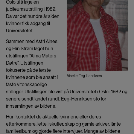
Oslo til å lage en
jubileumsutstilling i 1982.
Da var det hundre år siden
kvinner fikk adgang til
Universitetet.
Sammen med Astri Alnes
og Elin Strøm laget hun
utstillingen "Alma Maters
Døtre". Utstillingen
fokuserte på de første
Vibeke Eeg Henriksen
kvinnene som ble ansatt i
faste vitenskapelige
stillinger. Utstillingen ble vist på Universitetet i Oslo i 1982 og
senere sendt landet rundt. Eeg-Henriksen sto for
innsamlingen av bildene.
Hun kontaktet de aktuelle kvinnene eller deres
etterkommere, lette i skuffer, skap og gamle arkiver, lånte
familiealbum og gjorde flere intervjuer. Mange av bildene