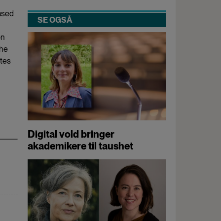
ased
SE OGSÅ
on
the
ates
Digital vold bringer
akademikere til taushet