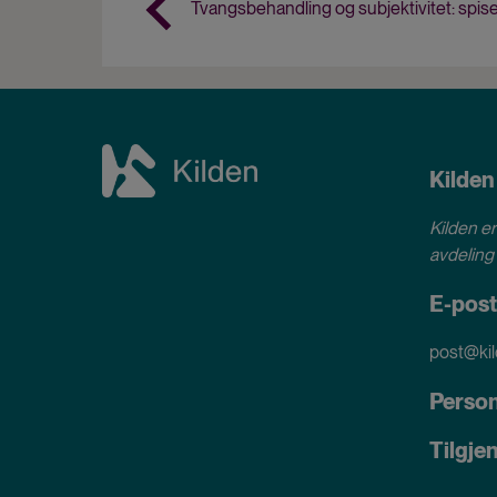
Tvangsbehandling og subjektivitet: spis
Kilden
Kilden er
avdeling 
E-post
post@kil
Perso
Tilgje