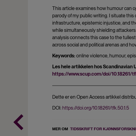
This article examines how humour can o
parody of my public writing. I situate th
infrastructure, epistemic injustice, and t
while simultaneously shielding attackers 
analysis connects this case to the tullest
across social and political arenas and ho
Keywords:
online violence, humour, epis
Les hele artikkelen hos Scandinavian 
https://www.scup.com/doi/10.18261/tfk
Dette er en Open Access artikkel distrib
DOI:
https://doi.org/10.18261/tfk.50.1.5
MER OM
TIDSSKRIFT FOR KJØNNSFORSKN