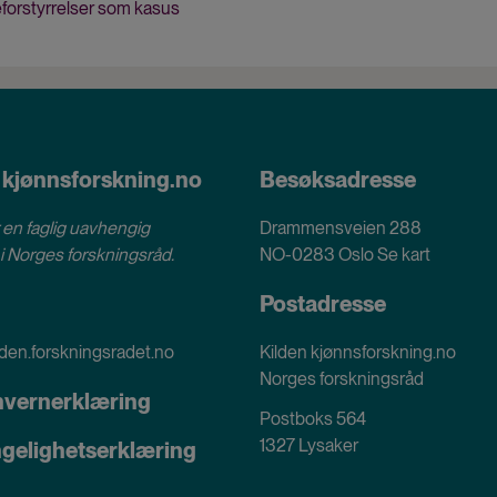
eforstyrrelser som kasus
 kjønnsforskning.no
Besøksadresse
 en faglig uavhengig
Drammensveien 288
i
Norges forskningsråd
.
NO-0283 Oslo
Se kart
Postadresse
den.forskningsradet.no
Kilden kjønnsforskning.no
Norges forskningsråd
nvernerklæring
Postboks 564
1327 Lysaker
ngelighetserklæring