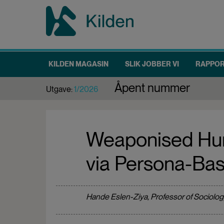
Hopp
til
hovedinnhold
KILDEN MAGASIN
SLIK JOBBER VI
RAPPO
Main
Åpent nummer
Utgave:
1/2026
navigation
Weaponised Humo
via Persona-Ba
Hande Eslen-Ziya, Professor of Sociology