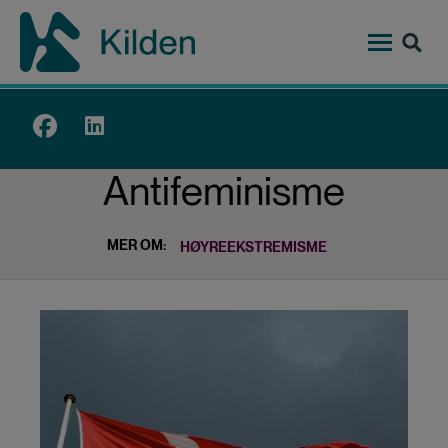
Hopp
til
hovedinnhold
Top
menu
Antifeminisme
MER OM:
HØYREEKSTREMISME