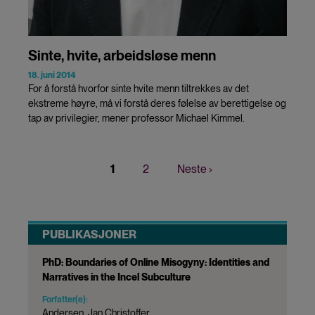
Sinte, hvite, arbeidsløse menn
18. juni 2014
For å forstå hvorfor sinte hvite menn tiltrekkes av det
ekstreme høyre, må vi forstå deres følelse av berettigelse og
tap av privilegier, mener professor Michael Kimmel.
Nåværende
1
Page
2
Neste
Neste ›
Sider
side
side
PUBLIKASJONER
PhD: Boundaries of Online Misogyny: Identities and
Narratives in the Incel Subculture
Forfatter(e):
Andersen, Jan Christoffer