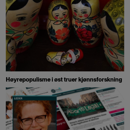
Høyrepopulisme i øst truer kjønnsforskning