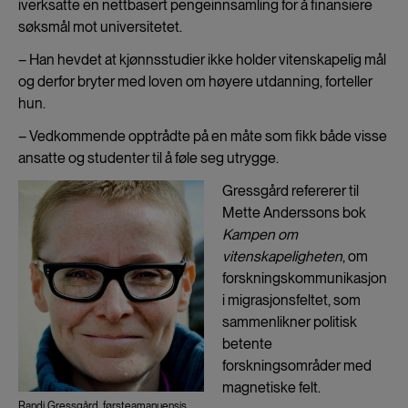
iverksatte en nettbasert pengeinnsamling for å finansiere
søksmål mot universitetet.
– Han hevdet at kjønnsstudier ikke holder vitenskapelig mål
og derfor bryter med loven om høyere utdanning, forteller
hun.
– Vedkommende opptrådte på en måte som fikk både visse
ansatte og studenter til å føle seg utrygge.
Gressgård refererer til
Mette Anderssons bok
Kampen om
vitenskapeligheten
, om
forskningskommunikasjon
i migrasjonsfeltet, som
sammenlikner politisk
betente
forskningsområder med
magnetiske felt.
Randi Gressgård, førsteamanuensis