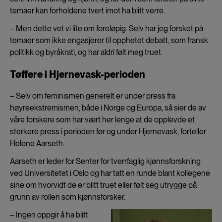
temaer kan forholdene tvert imot ha blitt verre.
– Men dette vet vi lite om foreløpig. Selv har jeg forsket på
temaer som ikke engasjerer til opphetet debatt, som fransk
politikk og byråkrati, og har aldri følt meg truet.
Tøffere i Hjernevask-perioden
– Selv om feminismen generelt er under press fra
høyreekstremismen, både i Norge og Europa, så sier de av
våre forskere som har vært her lenge at de opplevde et
sterkere press i perioden før og under Hjernevask, forteller
Helene Aarseth.
Aarseth er leder for Senter for tverrfaglig kjønnsforskning
ved Universitetet i Oslo og har tatt en runde blant kollegene
sine om hvorvidt de er blitt truet eller følt seg utrygge på
grunn av rollen som kjønnsforsker.
– Ingen oppgir å ha blitt