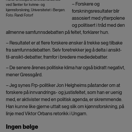
– Forskere og
ved Senter for kvinne- og
kjønnsforskning, Universitetet i Bergen.
forskningsresultater blir
Foto: Randi Fotorf
assosiert med ytterpolene
og politisert i tråd med den
allmenne samfunnsdebatten på feltet, forklarer hun.
– Resultatet er at flere forskere ønsker å trekke seg tilbake
fra samfunnsdebatten. Selv foretrekker jeg å delta i ansikt-
til-ansikt-debatter, framfor i bredere mediedebatter.
– De senere årenes politiske klima har også bidratt negativt,
mener Gressgård.
– Jeg synes Frp-politiker Jon Helgheims påstander om at
forskere på innvandrings- og justisfeltet, som han er uenig
med, er aktivister med en politisk agenda, er skremmende.
Han kunne like gjerne uttalt seg slik om kjønnsforskning, på
linje med Viktor Orbans retorikk i Ungarn.
Ingen bølge