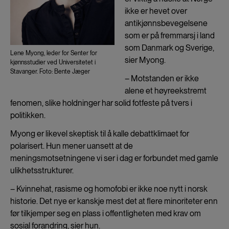
ikke er hevet over
antikjønnsbevegelsene
som er på fremmarsj i land
som Danmark og Sverige,
Lene Myong, leder for Senter for
sier Myong.
kjønnsstudier ved Universitetet i
Stavanger. Foto: Bente Jæger
– Motstanden er ikke
alene et høyreekstremt
fenomen, slike holdninger har solid fotfeste på tvers i
politikken.
Myong er likevel skeptisk til å kalle debattklimaet for
polarisert. Hun mener uansett at de
meningsmotsetningene vi ser i dag er forbundet med gamle
ulikhetsstrukturer.
– Kvinnehat, rasisme og homofobi er ikke noe nytt i norsk
historie. Det nye er kanskje mest det at flere minoriteter enn
før tilkjemper seg en plass i offentligheten med krav om
sosial forandring, sier hun.