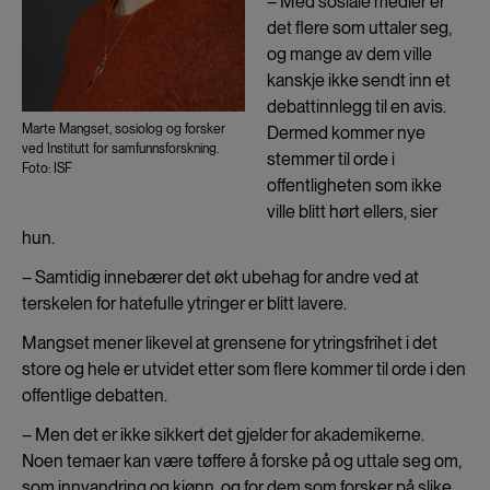
– Med sosiale medier er
det flere som uttaler seg,
og mange av dem ville
kanskje ikke sendt inn et
debattinnlegg til en avis.
Marte Mangset, sosiolog og forsker
Dermed kommer nye
ved Institutt for samfunnsforskning.
stemmer til orde i
Foto: ISF
offentligheten som ikke
ville blitt hørt ellers, sier
hun.
– Samtidig innebærer det økt ubehag for andre ved at
terskelen for hatefulle ytringer er blitt lavere.
Mangset mener likevel at grensene for ytringsfrihet i det
store og hele er utvidet etter som flere kommer til orde i den
offentlige debatten.
– Men det er ikke sikkert det gjelder for akademikerne.
Noen temaer kan være tøffere å forske på og uttale seg om,
som innvandring og kjønn, og for dem som forsker på slike