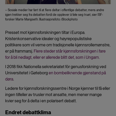
– Sosiale medier har ført til at flere deltar i offentlige debatter, mens andre
igjen trekker seg fra debatten fordi de opplever å føle seg truet, sier ISF-
forsker Marte Mangseth. Illustrasjonsfoto: iStockphoto
Presset mot kjønnsforskningen tiltar i Europa.
Kristenkonservative idealer og høyrepopulistiske
politikere som vil verne om tradisjonelle kjønnsrollemønstre,
er på frammarsj.
Flere steder står kjønnsforskningen i fare
for å bli nedlagt, eller er allerede blitt det, som i Ungarn.
I 2018 fikk Nationella sekretariatet för genusforskning ved
Universitetet i Gøteborg
en bombeliknende gjenstand på
døra
.
Ledere for kjønnsforskningssentre i Norge kjenner til få eller
ingen tilfeller av trusler mot ansatte, men mener mange
kvier seg for å delta i en polarisert debatt.
Endret debattklima