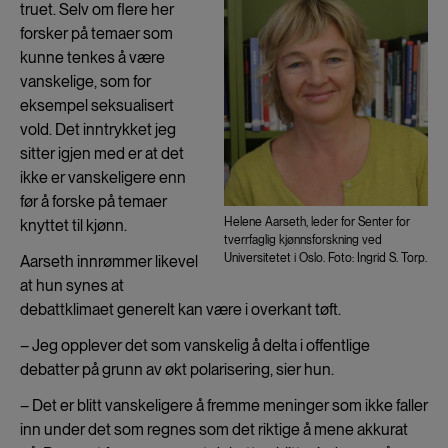
truet. Selv om flere her
forsker på temaer som
kunne tenkes å være
vanskelige, som for
eksempel seksualisert
vold. Det inntrykket jeg
sitter igjen med er at det
ikke er vanskeligere enn
før å forske på temaer
Helene Aarseth, leder for Senter for
knyttet til kjønn.
tverrfaglig kjønnsforskning ved
Universitetet i Oslo. Foto: Ingrid S. Torp.
Aarseth innrømmer likevel
at hun synes at
debattklimaet generelt kan være i overkant tøft.
– Jeg opplever det som vanskelig å delta i offentlige
debatter på grunn av økt polarisering, sier hun.
– Det er blitt vanskeligere å fremme meninger som ikke faller
inn under det som regnes som det riktige å mene akkurat