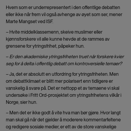
Hvem som er underrepresentert i den offentlige debatten
eller ikke når frem vil også avhenge av øyet som ser, mener
Marte Mangset ved ISF.
– Hvite middelklassemenn, skeive muslimer eller
kjønnsforskere vil alle kunne hevde at de rammes av
grensene for ytringsfrihet, påpeker hun.
–
Er den akademiske ytringsfriheten truet når forskere kvier
seg for å delta i offentlig debatt om kontroversielle temaer?
– Ja, det er absolutt en utfordring for ytringsfriheten. Men
om debattklimaet er blitt mer polarisert enn tidligere er
vanskelig å svare på. Det er nettopp et av temaene vi skal
undersøke i Fritt Ord-prosjektet om ytringsfrihetens vilkår i
Norge, sier hun.
– Men det er ikke godt å vite hva man bør gjøre. Hvor langt
man skal gå når det gjelder å moderere kommentarfeltene
og redigere sosiale medier, er ett av de store vanskelige