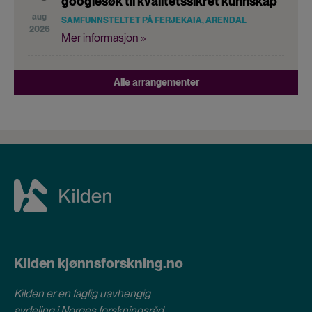
googlesøk til kvalitetssikret kunnskap
aug
SAMFUNNSTELTET PÅ FERJEKAIA, ARENDAL
2026
Mer informasjon »
Alle arrangementer
Kilden kjønnsforskning.no
Kilden er en faglig uavhengig
avdeling i
Norges forskningsråd
.