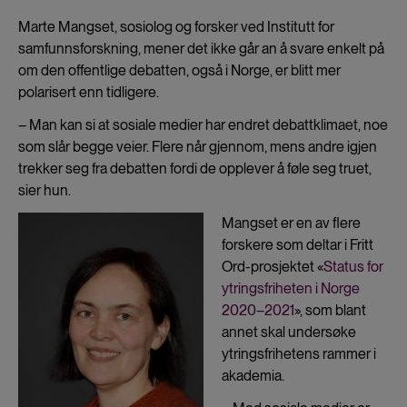
Marte Mangset, sosiolog og forsker ved Institutt for
samfunnsforskning, mener det ikke går an å svare enkelt på
om den offentlige debatten, også i Norge, er blitt mer
polarisert enn tidligere.
– Man kan si at sosiale medier har endret debattklimaet, noe
som slår begge veier. Flere når gjennom, mens andre igjen
trekker seg fra debatten fordi de opplever å føle seg truet,
sier hun.
Mangset er en av flere
forskere som deltar i Fritt
Ord-prosjektet «
Status for
ytringsfriheten i Norge
2020–2021
», som blant
annet skal undersøke
ytringsfrihetens rammer i
akademia.