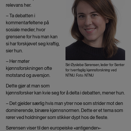
relevans her.
– Ta debatten i
kommentarfeltene på
sosiale medier, hvor
grensene for hva man kan
si har forskjøvet seg kraftig,
sier hun.
– Her møter
Siri Øyslebø Sørensen, leder for Senter
kjønnsforskningen ofte
for tverrfaglig kjønnsforskning ved
motstand og aversjon.
NTNU. Foto: NTNU
Dette gjør at man som
kjønnsforsker kan kvie seg for å delta i debatten, mener hun.
– Det gjelder særlig hvis man ytrer noe som strider mot den
dominerende, binære kjønnsnormen. Dette er et tema som
rører ved holdninger som stikker dypt hos de fleste.
Sørensen viser til den europeiske «antigender»-