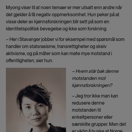
Myong viser til at noen temaer er mer utsatt enn andre når
det gjelder å få negativ oppmerksomhet. Hun peker på at
visse deler av kjønnsforskningen blir sett på som en
identitetspolitisk bevegelse og ikke som forskning.
– Her i Stavanger jobber vi for eksempel med spørsmål som
handler om statsrasisme, transrettigheter og skeiv
aktivisme, og på måter som kan møte mye motstand i
offentligheten, sier hun.
– Hvem står bak denne
motstanden mot
kjønnsforskningen?
– Jeg tror ikke man kan
redusere denne
motstanden til
enkeltpersoner eller
særskilte grupper. Men det
er viktig å huske at Norge