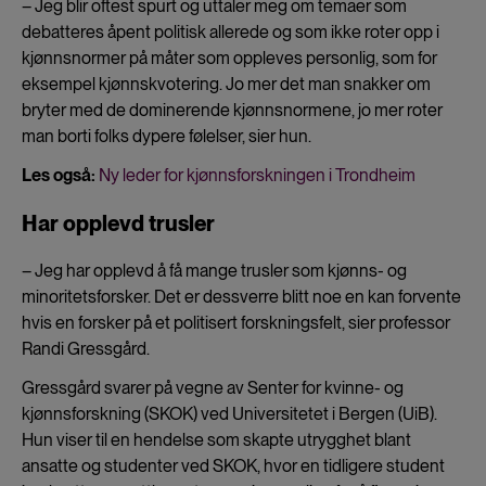
– Jeg blir oftest spurt og uttaler meg om temaer som
debatteres åpent politisk allerede og som ikke roter opp i
kjønnsnormer på måter som oppleves personlig, som for
eksempel kjønnskvotering. Jo mer det man snakker om
bryter med de dominerende kjønnsnormene, jo mer roter
man borti folks dypere følelser, sier hun.
Les også:
Ny leder for kjønnsforskningen i Trondheim
Har opplevd trusler
– Jeg har opplevd å få mange trusler som kjønns- og
minoritetsforsker. Det er dessverre blitt noe en kan forvente
hvis en forsker på et politisert forskningsfelt, sier professor
Randi Gressgård.
Gressgård svarer på vegne av Senter for kvinne- og
kjønnsforskning (SKOK) ved Universitetet i Bergen (UiB).
Hun viser til en hendelse som skapte utrygghet blant
ansatte og studenter ved SKOK, hvor en tidligere student