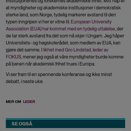
institusjonenes og forskernes akademiske frihet. Mitt håp er
at myndigheter og akademiske institusjoner i demokratisk
sterke land, som Norge, tydelig markerer avstand til den
typen inngripen vi her er vitne til.
European University
Association (EUA) har kommet med en tydelig uttalelse
, der
de tar sterk avstand fra det som nå skjer i Ungarn. Jeg håper
Universitets- og høgskolerådet, som medlem av EUA, kan
gjøre det samme. I
likhet med Gro Lindstad, leder av
FOKUS
, mener jeg også at våre myndigheter burde komme
på banen når akademisk frihet trues i Europa.
Vi ser fram til en spennende konferanse og ikke minst
debatt, i neste uke.
MER OM
LEDER
SE OGSÅ