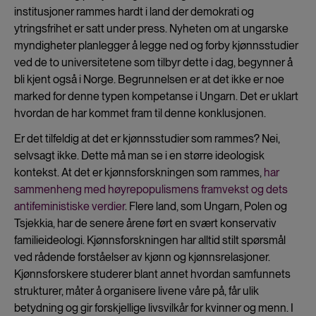
institusjoner rammes hardt i land der demokrati og
ytringsfrihet er satt under press. Nyheten om at ungarske
myndigheter planlegger å legge ned og forby kjønnsstudier
ved de to universitetene som tilbyr dette i dag, begynner å
bli kjent også i Norge. Begrunnelsen er at det ikke er noe
marked for denne typen kompetanse i Ungarn. Det er uklart
hvordan de har kommet fram til denne konklusjonen.
Er det tilfeldig at det er kjønnsstudier som rammes? Nei,
selvsagt ikke. Dette må man se i en større ideologisk
kontekst. At det er kjønnsforskningen som rammes,
har
sammenheng med høyrepopulismens framvekst og dets
antifeministiske verdier
. Flere land, som Ungarn, Polen og
Tsjekkia, har de senere årene ført en svært konservativ
familieideologi. Kjønnsforskningen har alltid stilt spørsmål
ved rådende forståelser av kjønn og kjønnsrelasjoner.
Kjønnsforskere studerer blant annet hvordan samfunnets
strukturer, måter å organisere livene våre på, får ulik
betydning og gir forskjellige livsvilkår for kvinner og menn. I