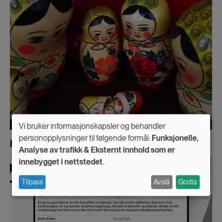
Vi bruker informasjonskapsler og behandler
Use
personopplysninger til følgende formål:
Funksjonelle,
Høyrepopulisme i øst truer kjønnsforskning
Analyse av trafikk & Eksternt innhold som er
of
innebygget i nettstedet
.
personal
Tilpass
Avslå
Godta
data
and
cookies