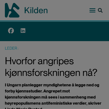
Hopp
til
hovedinnhold
Top
menu
LEDER
Hvorfor angripes
kjønnsforskningen nå?
I Ungarn planlegger myndighetene å legge ned og
forby kjønnsstudier. Angrepet mot
kjønnsforskningen må sees i sammenheng med
høyrepopulismens antifeministiske verdier, skriver