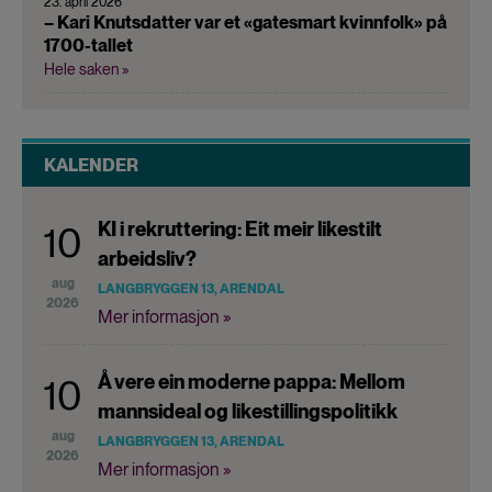
23. april 2026
– Kari Knutsdatter var et «gatesmart kvinnfolk» på
1700-tallet
Hele saken »
KALENDER
KI i rekruttering: Eit meir likestilt
10
arbeidsliv?
aug
LANGBRYGGEN 13, ARENDAL
2026
Mer informasjon »
Å vere ein moderne pappa: Mellom
10
mannsideal og likestillingspolitikk
aug
LANGBRYGGEN 13, ARENDAL
2026
Mer informasjon »