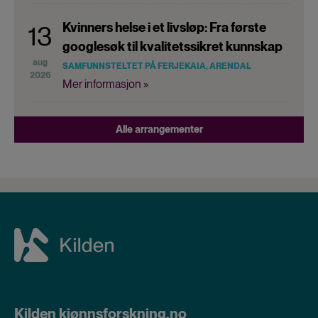
Kvinners helse i et livsløp: Fra første
13
googlesøk til kvalitetssikret kunnskap
aug
SAMFUNNSTELTET PÅ FERJEKAIA, ARENDAL
2026
Mer informasjon »
Alle arrangementer
Kilden kjønnsforskning.no