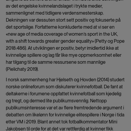
av det engelske kvinnelandslaget i trykte medier,
sammenlignet med tidligere verdensmesterskap.
Dekningen var dessuten stort sett positiv og fokuserte på
det sportslige. Forfatterne konkluderte med at vi ser en
«new age of media coverage of women’s sport in the UK,
with a shift towards greater gender equality» (Petty og Pope
2018:486). At utviklingen er positiv, betyr imidlertid ikke at
kvinnelige spillere og lag får like mye oppmerksomhet eller
har tilgang til de samme ressursene som mannlige
(Pielichaty 2019).
I norsk sammenheng har Hjelseth og Hovden (2014) studert
norske onlineforum som diskuterer kvinnefotball. De fant at
deltakerne i forumene oppfattet kvinnefotball som kjedelig
og tregt, og dermed lite publikumsvennlig. Nettopp
publikumsinteresse var et av flere fremtredende argument i
debatten om likelønn for kvinnelige elitespillere i Norge i tida
etter VM i 2019. Blant annet tok fotballkommentator Mini
Jakobsen til orde for at det var rettferdig at kvinner fikk