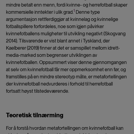
mindre betalt enn menn, fordi kvinne- og herrefotball skaper
1
kommersielle inntekter i ulik grad.
Denne type
argumentasjon rettferdiggjør at kvinnelag og kvinnelige
fotballspillere forfordeles, noe som igjen påvirker
kvinnefotballens muligheter til utvikling negativt (Skogvang
2014). Tilsvarende er vist blant annet i Tyskland, der
Kaelberer (2019) finner at det er samspillet mellom idrett-
media-marked som begrenser utviklingen av
kvinnefotballen. Oppsummert viser denne gjennomgangen
at selv om kvinnefotball får mer oppmerksomhet enn før, og
framstilles på en mindre stereotyp måte, er metafortellingen
der kvinnefotball nedvurderes i forhold til herrefotball
fortsatt høyst tilstedeværende.
Teoretisk tilnærming
For å forstå hvordan metafortellingen om kvinnefotball kan