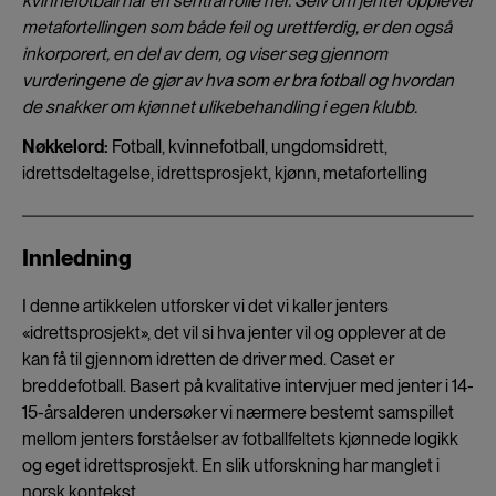
kvinnefotball har en sentral rolle her. Selv om jenter opplever
metafortellingen som både feil og urettferdig, er den også
inkorporert, en del av dem, og viser seg gjennom
vurderingene de gjør av hva som er bra fotball og hvordan
de snakker om kjønnet ulikebehandling i egen klubb.
Nøkkelord:
Fotball, kvinnefotball, ungdomsidrett,
idrettsdeltagelse, idrettsprosjekt, kjønn, metafortelling
Innledning
I denne artikkelen utforsker vi det vi kaller jenters
«idrettsprosjekt», det vil si hva jenter vil og opplever at de
kan få til gjennom idretten de driver med. Caset er
breddefotball. Basert på kvalitative intervjuer med jenter i 14-
15-årsalderen undersøker vi nærmere bestemt samspillet
mellom jenters forståelser av fotballfeltets kjønnede logikk
og eget idrettsprosjekt. En slik utforskning har manglet i
norsk kontekst.