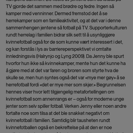
TV gjorde det sammen med brødre og fedre. Ingen så
kamper med venninner. Dermed fremstod det å se
herrekamper som en familieaktivitet, og at det var i denne
sammenhengen jentene så fotball på TV. Supporterkulturen
rundt herrelag i familien bidrar slik sett til å usynliggjøre
kvinnefotball også for de som kunne vært interessert i det,
og kan forstås i lys av barriereperspektivet vi omtalte
innledningsvis (Halrynjo og Lyng 2009). Da Jenny ble spurt
hvorfor hun ikke så kvinnekamper, mente hun det kunne ha
å gjøre med at det var faren og broren som styrte hva de
skulle se, men hun syntes også det var «mye mer gøy» å se
herrefotball fordi «det er mye mer som skjer.» Begrunnelsen
hennes viser hvor lett tilgjengelig metafortellingen om
kvinnefotball som annenrangs er – også for moderne unge
jenter som selv spiller fotball. Verken Jenny eller noen andre
fortalte noe som tilsa at det ble snakket negativt om
kvinnefotball i familien. Samtidig blir tausheten rundt
kvinnefotballen også en bekreftelse på at den er noe