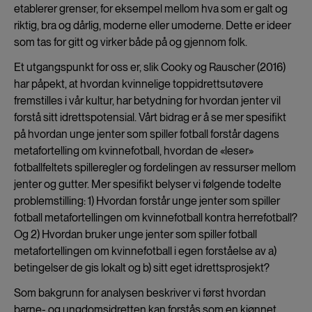
etablerer grenser, for eksempel mellom hva som er galt og
riktig, bra og dårlig, moderne eller umoderne. Dette er ideer
som tas for gitt og virker både på og gjennom folk.
Et utgangspunkt for oss er, slik Cooky og Rauscher (2016)
har påpekt, at hvordan kvinnelige toppidrettsutøvere
fremstilles i vår kultur, har betydning for hvordan jenter vil
forstå sitt idrettspotensial. Vårt bidrag er å se mer spesifikt
på hvordan unge jenter som spiller fotball forstår dagens
metafortelling om kvinnefotball, hvordan de «leser»
fotballfeltets spilleregler og fordelingen av ressurser mellom
jenter og gutter. Mer spesifikt belyser vi følgende todelte
problemstilling: 1) Hvordan forstår unge jenter som spiller
fotball metafortellingen om kvinnefotball kontra herrefotball?
Og 2) Hvordan bruker unge jenter som spiller fotball
metafortellingen om kvinnefotball i egen forståelse av a)
betingelser de gis lokalt og b) sitt eget idrettsprosjekt?
Som bakgrunn for analysen beskriver vi først hvordan
barne- og ungdomsidretten kan forstås som en kjønnet