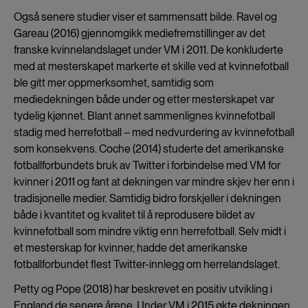
Også senere studier viser et sammensatt bilde. Ravel og
Gareau (2016) gjennomgikk mediefremstillinger av det
franske kvinnelandslaget under VM i 2011. De konkluderte
med at mesterskapet markerte et skille ved at kvinnefotball
ble gitt mer oppmerksomhet, samtidig som
mediedekningen både under og etter mesterskapet var
tydelig kjønnet. Blant annet sammenlignes kvinnefotball
stadig med herrefotball – med nedvurdering av kvinnefotball
som konsekvens. Coche (2014) studerte det amerikanske
fotballforbundets bruk av Twitter i forbindelse med VM for
kvinner i 2011 og fant at dekningen var mindre skjev her enn i
tradisjonelle medier. Samtidig bidro forskjeller i dekningen
både i kvantitet og kvalitet til å reprodusere bildet av
kvinnefotball som mindre viktig enn herrefotball. Selv midt i
et mesterskap for kvinner, hadde det amerikanske
fotballforbundet flest Twitter-innlegg om herrelandslaget.
Petty og Pope (2018) har beskrevet en positiv utvikling i
England de senere årene. Under VM i 2015 økte dekningen