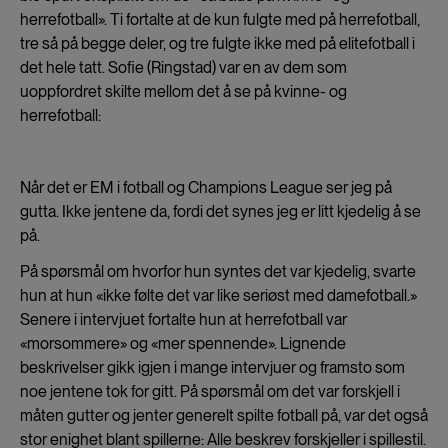
herrefotball». Ti fortalte at de kun fulgte med på herrefotball,
tre så på begge deler, og tre fulgte ikke med på elitefotball i
det hele tatt. Sofie (Ringstad) var en av dem som
uoppfordret skilte mellom det å se på kvinne- og
herrefotball:
Når det er EM i fotball og Champions League ser jeg på
gutta. Ikke jentene da, fordi det synes jeg er litt kjedelig å se
på.
På spørsmål om hvorfor hun syntes det var kjedelig, svarte
hun at hun «ikke følte det var like seriøst med damefotball.»
Senere i intervjuet fortalte hun at herrefotball var
«morsommere» og «mer spennende». Lignende
beskrivelser gikk igjen i mange intervjuer og framsto som
noe jentene tok for gitt. På spørsmål om det var forskjell i
måten gutter og jenter generelt spilte fotball på, var det også
stor enighet blant spillerne: Alle beskrev forskjeller i spillestil.