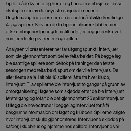
lag for både kvinner og herrer og har som ambisjon at disse
skal spille i en av de høyeste nasjonale seriene.
Ungdomslagene sees som en arena for å utvikle fremtidige
A-lagsspillere. Selv om de to lagene tilhører klubber med
ulike ambisjoner for ungdomstilbudet, er begge beskrevet
som breddelag av trenere og spillere.
Analysen vi presenterer her tar utgangspunkt i intervjuer
som ble gjennomført som del av feltarbeidet. På begge lag
ble samtlige spillere som deltok på treninger den første
sesongen med feltarbeid, spurt om de ville intervjues. De
aller fleste sa ja. I alt ble 16 spillere, åtte fra hver klubb,
intervjuet. Ti av spillerne ble intervjuet to ganger på grunn av
omorganisering i lagene som skjedde etter de ble intervjuet
første gang og totalt ble det gjennomført 26 spillerintervjuer.
I tillegg ble hovedtrener i begge lag intervjuet for å få
bakgrunnsinformasjon om laget og klubben. Spillerne valgte
hvor intervjuet skulle gjennomføres. Intervjuene skjedde på
kaféer, i klubbhus og hjemme hos spillere. Intervjuene var