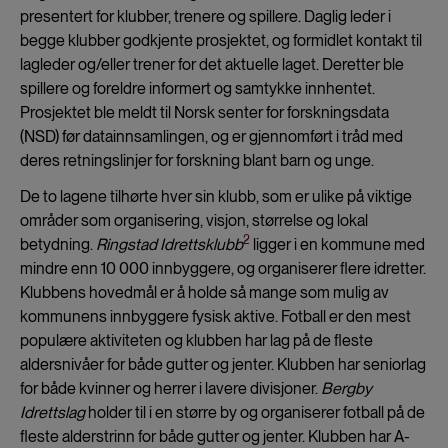
presentert for klubber, trenere og spillere. Daglig leder i
begge klubber godkjente prosjektet, og formidlet kontakt til
lagleder og/eller trener for det aktuelle laget. Deretter ble
spillere og foreldre informert og samtykke innhentet.
Prosjektet ble meldt til Norsk senter for forskningsdata
(NSD) før datainnsamlingen, og er gjennomført i tråd med
deres retningslinjer for forskning blant barn og unge.
De to lagene tilhørte hver sin klubb, som er ulike på viktige
områder som organisering, visjon, størrelse og lokal
2
betydning.
Ringstad Idrettsklubb
ligger i en kommune med
mindre enn 10 000 innbyggere, og organiserer flere idretter.
Klubbens hovedmål er å holde så mange som mulig av
kommunens innbyggere fysisk aktive. Fotball er den mest
populære aktiviteten og klubben har lag på de fleste
aldersnivåer for både gutter og jenter. Klubben har seniorlag
for både kvinner og herrer i lavere divisjoner.
Bergby
Idrettslag
holder til i en større by og organiserer fotball på de
fleste alderstrinn for både gutter og jenter. Klubben har A-