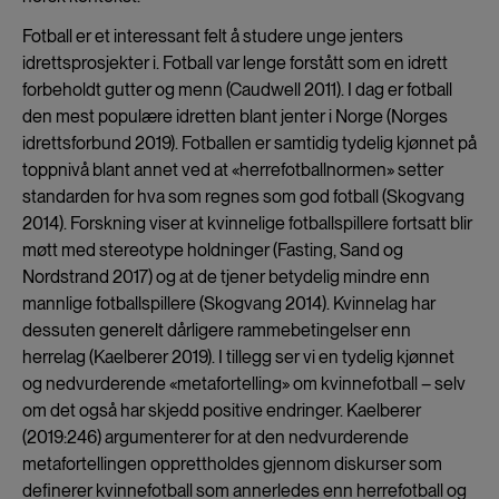
Fotball er et interessant felt å studere unge jenters
idrettsprosjekter i. Fotball var lenge forstått som en idrett
forbeholdt gutter og menn (Caudwell 2011). I dag er fotball
den mest populære idretten blant jenter i Norge (Norges
idrettsforbund 2019). Fotballen er samtidig tydelig kjønnet på
toppnivå blant annet ved at «herrefotballnormen» setter
standarden for hva som regnes som god fotball (Skogvang
2014). Forskning viser at kvinnelige fotballspillere fortsatt blir
møtt med stereotype holdninger (Fasting, Sand og
Nordstrand 2017) og at de tjener betydelig mindre enn
mannlige fotballspillere (Skogvang 2014). Kvinnelag har
dessuten generelt dårligere rammebetingelser enn
herrelag (Kaelberer 2019). I tillegg ser vi en tydelig kjønnet
og nedvurderende «metafortelling» om kvinnefotball – selv
om det også har skjedd positive endringer. Kaelberer
(2019:246) argumenterer for at den nedvurderende
metafortellingen opprettholdes gjennom diskurser som
definerer kvinnefotball som annerledes enn herrefotball og