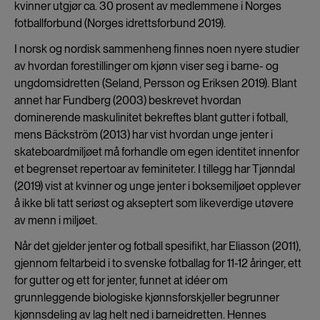
kvinner utgjør ca. 30 prosent av medlemmene i Norges
fotballforbund (Norges idrettsforbund 2019).
I norsk og nordisk sammenheng finnes noen nyere studier
av hvordan forestillinger om kjønn viser seg i barne- og
ungdomsidretten (Seland, Persson og Eriksen 2019). Blant
annet har Fundberg (2003) beskrevet hvordan
dominerende maskulinitet bekreftes blant gutter i fotball,
mens Bäckström (2013) har vist hvordan unge jenter i
skateboardmiljøet må forhandle om egen identitet innenfor
et begrenset repertoar av feminiteter. I tillegg har Tjønndal
(2019) vist at kvinner og unge jenter i boksemiljøet opplever
å ikke bli tatt seriøst og akseptert som likeverdige utøvere
av menn i miljøet.
Når det gjelder jenter og fotball spesifikt, har Eliasson (2011),
gjennom feltarbeid i to svenske fotballag for 11-12 åringer, ett
for gutter og ett for jenter, funnet at idéer om
grunnleggende biologiske kjønnsforskjeller begrunner
kjønnsdeling av lag helt ned i barneidretten. Hennes