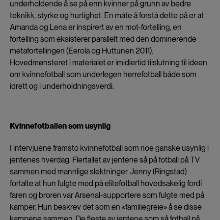
underholdende å se på enn kvinner på grunn av bedre
teknikk, styrke og hurtighet. En måte å forstå dette på er at
Amanda og Lena er inspirert av en mot-fortelling, en
fortelling som eksisterer parallelt med den dominerende
metafortellingen (Eerola og Huttunen 2011).
Hovedmønsteret i materialet er imidlertid tilslutning til ideen
om kvinnefotball som underlegen herrefotball både som
idrett og i underholdningsverdi.
Kvinnefotballen som usynlig
I intervjuene framsto kvinnefotball som noe ganske usynlig i
jentenes hverdag. Flertallet av jentene så på fotball på TV
sammen med mannlige slektninger. Jenny (Ringstad)
fortalte at hun fulgte med på elitefotball hovedsakelig fordi
faren og broren var Arsenal-supportere som fulgte med på
kamper. Hun beskrev det som en «familiegreie» å se disse
kampene sammen. De fleste av jentene som så fotball på