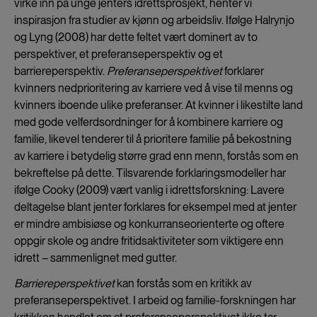
virke inn på unge jenters idrettsprosjekt, henter vi
inspirasjon fra studier av kjønn og arbeidsliv. Ifølge Halrynjo
og Lyng (2008) har dette feltet vært dominert av to
perspektiver, et preferanseperspektiv og et
barriereperspektiv.
Preferanseperspektivet
forklarer
kvinners nedprioritering av karriere ved å vise til menns og
kvinners iboende ulike preferanser. At kvinner i likestilte land
med gode velferdsordninger for å kombinere karriere og
familie, likevel tenderer til å prioritere familie på bekostning
av karriere i betydelig større grad enn menn, forstås som en
bekreftelse på dette. Tilsvarende forklaringsmodeller har
ifølge Cooky (2009) vært vanlig i idrettsforskning: Lavere
deltagelse blant jenter forklares for eksempel med at jenter
er mindre ambisiøse og konkurranseorienterte og oftere
oppgir skole og andre fritidsaktiviteter som viktigere enn
idrett – sammenlignet med gutter.
Barriereperspektivet
kan forstås som en kritikk av
preferanseperspektivet. I arbeid og familie-forskningen har