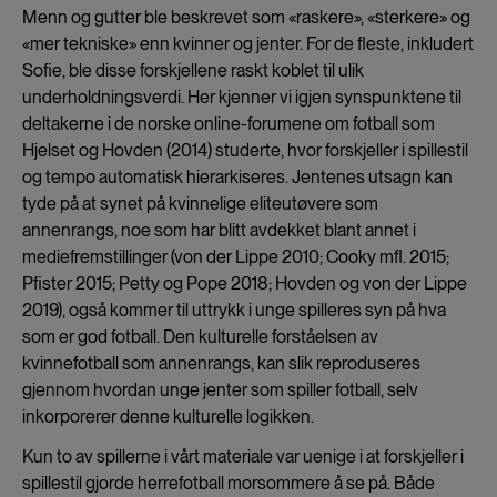
Menn og gutter ble beskrevet som «raskere», «sterkere» og
«mer tekniske» enn kvinner og jenter. For de fleste, inkludert
Sofie, ble disse forskjellene raskt koblet til ulik
underholdningsverdi. Her kjenner vi igjen synspunktene til
deltakerne i de norske online-forumene om fotball som
Hjelset og Hovden (2014) studerte, hvor forskjeller i spillestil
og tempo automatisk hierarkiseres. Jentenes utsagn kan
tyde på at synet på kvinnelige eliteutøvere som
annenrangs, noe som har blitt avdekket blant annet i
mediefremstillinger (von der Lippe 2010; Cooky mfl. 2015;
Pfister 2015; Petty og Pope 2018; Hovden og von der Lippe
2019), også kommer til uttrykk i unge spilleres syn på hva
som er god fotball. Den kulturelle forståelsen av
kvinnefotball som annenrangs, kan slik reproduseres
gjennom hvordan unge jenter som spiller fotball, selv
inkorporerer denne kulturelle logikken.
Kun to av spillerne i vårt materiale var uenige i at forskjeller i
spillestil gjorde herrefotball morsommere å se på. Både