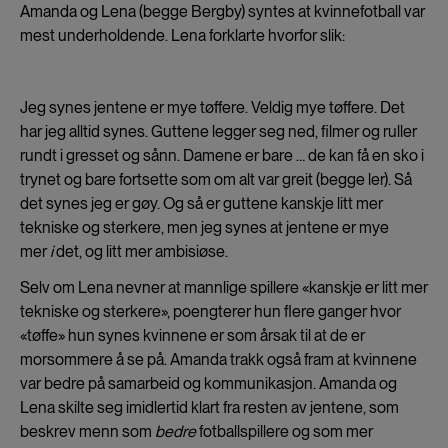
Amanda og Lena (begge Bergby) syntes at kvinnefotball var
mest underholdende. Lena forklarte hvorfor slik:
Jeg synes jentene er mye tøffere. Veldig mye tøffere. Det
har jeg alltid synes. Guttene legger seg ned, filmer og ruller
rundt i gresset og sånn. Damene er bare … de kan få en sko i
trynet og bare fortsette som om alt var greit (begge ler). Så
det synes jeg er gøy. Og så er guttene kanskje litt mer
tekniske og sterkere, men jeg synes at jentene er mye
mer
i
det, og litt mer ambisiøse.
Selv om Lena nevner at mannlige spillere «kanskje er litt mer
tekniske og sterkere», poengterer hun flere ganger hvor
«tøffe» hun synes kvinnene er som årsak til at de er
morsommere å se på. Amanda trakk også fram at kvinnene
var bedre på samarbeid og kommunikasjon. Amanda og
Lena skilte seg imidlertid klart fra resten av jentene, som
beskrev menn som
bedre
fotballspillere og som mer