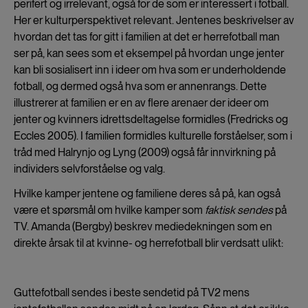
perifert og irrelevant, også for de som er interessert i fotball.
Her er kulturperspektivet relevant. Jentenes beskrivelser av
hvordan det tas for gitt i familien at det er herrefotball man
ser på, kan sees som et eksempel på hvordan unge jenter
kan bli sosialisert inn i ideer om hva som er underholdende
fotball, og dermed også hva som er annenrangs. Dette
illustrerer at familien er en av flere arenaer der ideer om
jenter og kvinners idrettsdeltagelse formidles (Fredricks og
Eccles 2005). I familien formidles kulturelle forståelser, som i
tråd med Halrynjo og Lyng (2009) også får innvirkning på
individers selvforståelse og valg.
Hvilke kamper jentene og familiene deres så på, kan også
være et spørsmål om hvilke kamper som
faktisk sendes
på
TV. Amanda (Bergby) beskrev mediedekningen som en
direkte årsak til at kvinne- og herrefotball blir verdsatt ulikt:
Guttefotball sendes i beste sendetid på TV2 mens