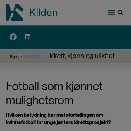
Hopp
til
hovedinnhold
Top
menu
Idrett, kjønn og ulikhet
Utgave:
3/2020
Fotball som kjønnet
mulighetsrom
Hvilken betydning har metafortellingen om
kvinnefotball for unge jenters idrettsprosjekt?