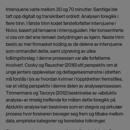
Intervjuene varte mellom 30 og 70 minutter. Samtlige ble
tatt opp digitalt og transkribert ordrett. Analysen foregikk i
flere trinn. I første trinn kodet førsteforfatter intervjuene i
Nvivo, basert på temaene i intervjuguiden. Her konsentrerte
vi oss om det ene temaet: betydningen av kjønn. Neste trinn
besto av mer finmasket koding av de delene av intervjuene
som omhandlet dette, samt utprøving av ulike
tolkingsforslag. I denne prosessen var alle forfatterne
involvert. Cooky og Rauscher (2016) sitt perspektiv om at
unge jenters opplevelser og deltagelsesmønstre i idretten
må forstås i lys av hvordan kvinner i toppidretten fremstilles,
var et viktig perspektiv i denne delen av analyseprosessen.
Timmermans og Tavorys (2012) beskrivelse av «abduktiv
analyse» er rimelig treffende for måten dette foregikk på.
Abduktiv analyse kan beskrives som en stegvis og sirkulær
prosess hvor forskeren beveger seg frem og tilbake mellom
data, empiriske kategorier og teoretiske tolkninger.