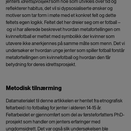
jenters
idrettsprosjekt
som noe som utvikles over tid og
reflekterer habitus, det vil si dypsosialiserte ønsker og
motiver som tar form i møte med et konkret felt og dette
feltets egen logikk. Feltet det her dreier seg om er fotball –
og vi har allerede beskrevet hvordan metafortellingen om
kvinnefotball er mettet med symbolikk der kvinner som
utøvere ikke anerkjennes på samme måte som menn. Det vi
undersøker er hvordan unge jenter som spiller fotball forstår
metafortellingen om kvinnefotball og hvordan den får
betydning for deres idrettsprosjekt.
Metodisk tilnærming
Datamaterialet til denne artikkelen er hentet fra etnografisk
feltarbeid i to fotballag for jenter i alderen 14-15 år.
Feltarbeidet er gjennomført som del av førsteforfatters PhD-
prosjekt som handler om jenters erfaringer med
ungdomsidrett. Det var også slik undersøkelsen ble