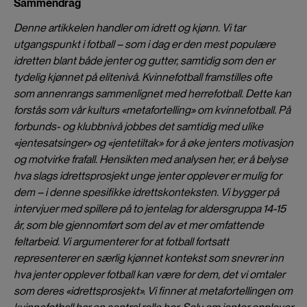
Sammendrag
Denne artikkelen handler om idrett og kjønn. Vi tar
utgangspunkt i fotball – som i dag er den mest populære
idretten blant både jenter og gutter, samtidig som den er
tydelig kjønnet på elitenivå. Kvinnefotball framstilles ofte
som annenrangs sammenlignet med herrefotball. Dette kan
forstås som vår kulturs «metafortelling» om kvinnefotball. På
forbunds- og klubbnivå jobbes det samtidig med ulike
«jentesatsinger» og «jentetiltak» for å øke jenters motivasjon
og motvirke frafall. Hensikten med analysen her, er å belyse
hva slags idrettsprosjekt unge jenter opplever er mulig for
dem – i denne spesifikke idrettskonteksten. Vi bygger på
intervjuer med spillere på to jentelag for aldersgruppa 14-15
år, som ble gjennomført som del av et mer omfattende
feltarbeid. Vi argumenterer for at fotball fortsatt
representerer en særlig kjønnet kontekst som snevrer inn
hva jenter opplever fotball kan være for dem, det vi omtaler
som deres «idrettsprosjekt». Vi finner at metafortellingen om