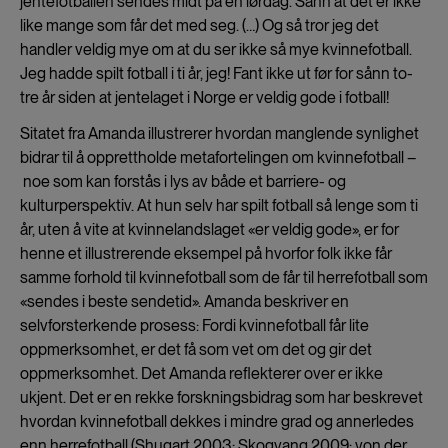
jentefotballen sendes midt på en lørdag. Sånn at det er ikke
like mange som får det med seg. (…) Og så tror jeg det
handler veldig mye om at du ser ikke så mye kvinnefotball.
Jeg hadde spilt fotball i ti år, jeg! Fant ikke ut før for sånn to-
tre år siden at jentelaget i Norge er veldig gode i fotball!
Sitatet fra Amanda illustrerer hvordan manglende synlighet
bidrar til å opprettholde metafortelingen om kvinnefotball –
noe som kan forstås i lys av både et barriere- og
kulturperspektiv. At hun selv har spilt fotball så lenge som ti
år, uten å vite at kvinnelandslaget «er veldig gode», er for
henne et illustrerende eksempel på hvorfor folk ikke får
samme forhold til kvinnefotball som de får til herrefotball som
«sendes i beste sendetid». Amanda beskriver en
selvforsterkende prosess: Fordi kvinnefotball får lite
oppmerksomhet, er det få som vet om det og gir det
oppmerksomhet. Det Amanda reflekterer over er ikke
ukjent. Det er en rekke forskningsbidrag som har beskrevet
hvordan kvinnefotball dekkes i mindre grad og annerledes
enn herrefotball (Shugart 2003; Skogvang 2009; von der