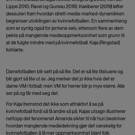
Lippe 2010; Ravel og Gureau 2016). Kaelberer (2019) løfter
dessuten fram hvordan idrett-media-marked-dynamikken
begrenser utviklingen av kvinnefotballen. En sammenheng
som er synlig også for jentene selv, ettersom flere av dem
pekte på manglende medieoppmerksomhet som grunn til
at de fulgte mindre med på kvinnefotball. Kaja (Ringstad)
forklarte:
Damefotballen blir sett på så lite. Det er så lite tilskuere og
blir gjort så lite ut av. Jeg merker det jo ikke hvis det er
dame-VM i fotball, men VM for herrer blir jo mye større. Alle
ser på og får med seg det.
For Kaja fremstod det ikke som attraktivt å se på
kvinnefotball fordi så få andre så på. Kajas utsagn illustrerer
nettopp det fenomenet Amanda sikter til når hun beskriver
hvordan manglende mediedekning gjør det vanskelig for
kvinnefotballen å få mer oppmerksomhet blant folk.