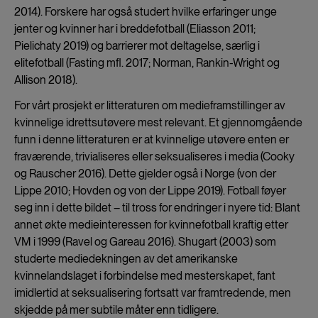
2014). Forskere har også studert hvilke erfaringer unge
jenter og kvinner har i breddefotball (Eliasson 2011;
Pielichaty 2019) og barrierer mot deltagelse, særlig i
elitefotball (Fasting mfl. 2017; Norman, Rankin-Wright og
Allison 2018).
For vårt prosjekt er litteraturen om medieframstillinger av
kvinnelige idrettsutøvere mest relevant. Et gjennomgående
funn i denne litteraturen er at kvinnelige utøvere enten er
fraværende, trivialiseres eller seksualiseres i media (Cooky
og Rauscher 2016). Dette gjelder også i Norge (von der
Lippe 2010; Hovden og von der Lippe 2019). Fotball føyer
seg inn i dette bildet – til tross for endringer i nyere tid: Blant
annet økte medieinteressen for kvinnefotball kraftig etter
VM i 1999 (Ravel og Gareau 2016). Shugart (2003) som
studerte mediedekningen av det amerikanske
kvinnelandslaget i forbindelse med mesterskapet, fant
imidlertid at seksualisering fortsatt var framtredende, men
skjedde på mer subtile måter enn tidligere.