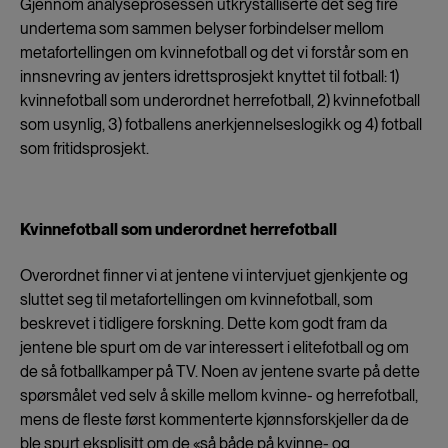
Gjennom analyseprosessen utkrystalliserte det seg fire
undertema som sammen belyser forbindelser mellom
metafortellingen om kvinnefotball og det vi forstår som en
innsnevring av jenters idrettsprosjekt knyttet til fotball: 1)
kvinnefotball som underordnet herrefotball, 2) kvinnefotball
som usynlig, 3) fotballens anerkjennelseslogikk og 4) fotball
som fritidsprosjekt.
Kvinnefotball som underordnet herrefotball
Overordnet finner vi at jentene vi intervjuet gjenkjente og
sluttet seg til metafortellingen om kvinnefotball, som
beskrevet i tidligere forskning. Dette kom godt fram da
jentene ble spurt om de var interessert i elitefotball og om
de så fotballkamper på TV. Noen av jentene svarte på dette
spørsmålet ved selv å skille mellom kvinne- og herrefotball,
mens de fleste først kommenterte kjønnsforskjeller da de
ble spurt eksplisitt om de «så både på kvinne- og