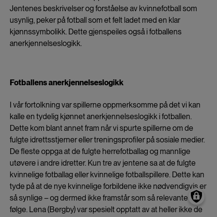
Jentenes beskrivelser og forståelse av kvinnefotball som
usynlig, peker på fotball som et felt ladet med en klar
kjønnssymbolikk. Dette gjenspeiles også i fotballens
anerkjennelseslogikk.
Fotballens anerkjennelseslogikk
I vår fortolkning var spillerne oppmerksomme på det vi kan
kalle en tydelig kjønnet anerkjennelseslogikk i fotballen.
Dette kom blant annet fram når vi spurte spillerne om de
fulgte idrettsstjerner eller treningsprofiler på sosiale medier.
De fleste oppga at de fulgte herrefotballag og mannlige
utøvere i andre idretter. Kun tre av jentene sa at de fulgte
kvinnelige fotballag eller kvinnelige fotballspillere. Dette kan
tyde på at de nye kvinnelige forbildene ikke nødvendigvis er
så synlige – og dermed ikke framstår som så relevante å
følge. Lena (Bergby) var spesielt opptatt av at heller ikke de