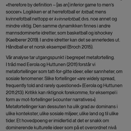
«therefore by definition – [as an] inferior game to men’s
soccer». Logikken er at herrefotball er
fotball
, mens
kvinnefotball nettopp er
kvinnefotball
, dvs. noe annet og
mindre viktig. Den samme dynamikken finnes i andre
mannsdominerte idretter, som basketball og ishockey
(Kaelberer 2019). I andre idretter kan det se annerledes ut.
Håndball er et norsk eksempel (Broch 2015).
Vår analyse tar utgangspunkt i begrepet metafortelling.
I tråd med Eerola og Huttunen (2011) forstår vi
metafortellinger som tatt-for-gitte ideer, eller sannheter, om
sosiale fenomener. Slike fortellinger «are widely spread,
frequently told and rarely questioned» (Eerola og Huttunen
2011:213). Kritikk kan riktignok forekomme, for eksempel i
form av mot-fortellinger («counter narratives»).
Metafortellinger kan dessuten ha ulik grad av dominans i
ulike kontekster, ulike sosiale miljøer, ulike land og til ulike
tider. Et hovedpoeng er imidlertid at det er snakk om
dominerende kulturelle ideer som på et overordnet nivå