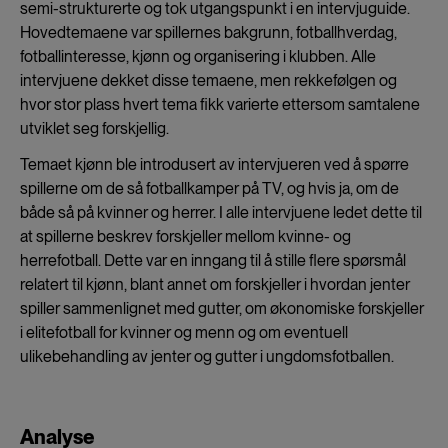
semi-strukturerte og tok utgangspunkt i en intervjuguide.
Hovedtemaene var spillernes bakgrunn, fotballhverdag,
fotballinteresse, kjønn og organisering i klubben. Alle
intervjuene dekket disse temaene, men rekkefølgen og
hvor stor plass hvert tema fikk varierte ettersom samtalene
utviklet seg forskjellig.
Temaet kjønn ble introdusert av intervjueren ved å spørre
spillerne om de så fotballkamper på TV, og hvis ja, om de
både så på kvinner og herrer. I alle intervjuene ledet dette til
at spillerne beskrev forskjeller mellom kvinne- og
herrefotball. Dette var en inngang til å stille flere spørsmål
relatert til kjønn, blant annet om forskjeller i hvordan jenter
spiller sammenlignet med gutter, om økonomiske forskjeller
i elitefotball for kvinner og menn og om eventuell
ulikebehandling av jenter og gutter i ungdomsfotballen.
Analyse