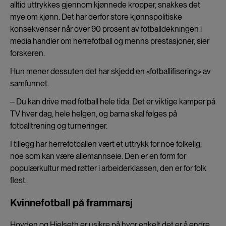
alltid uttrykkes gjennom kjønnede kropper, snakkes det
mye om kjønn. Det har derfor store kjønnspolitiske
konsekvenser når over 90 prosent av fotballdekningen i
media handler om herrefotball og menns prestasjoner, sier
forskeren.
Hun mener dessuten det har skjedd en «fotballifisering» av
samfunnet.
‒ Du kan drive med fotball hele tida. Det er viktige kamper på
TV hver dag, hele helgen, og barna skal følges på
fotballtrening og turneringer.
I tillegg har herrefotballen vært et uttrykk for noe folkelig,
noe som kan være allemannseie. Den er en form for
populærkultur med røtter i arbeiderklassen, den er for folk
flest.
Kvinnefotball på frammarsj
Hovden og Hjelseth er usikre på hvor enkelt det er å endre