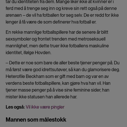
tar du identiteten fra dem. Mange liker ikke at kvinner er i
ferd med å trenge seg inn og kreve sin rett også på denne
arenaen – de vil ha fotballen for seg selv. De er redd for ikke
lenger å få være de som definerer hva fotball er.
En rekke mannlige fotballspillere har de senere år blitt
sexsymboler og frontet trenden med metroseksuell
mannlighet, men dette truer ikke fotballens maskuline
identitet, ifølge Hovden.
‒ Dette er noe som bare de aller beste tjener penger på. Du
må først være god idrettsutøver, så kan du glamorisere deg.
Heterofile Beckham som er gift med barn og var en av
verdens beste fotballspillere, kan gjøre hva han vil. Han
tjener masse penger på å vise sine feminine sider, han
mister ikke statusen han allerede har.
Les også:
Vil ikke være pingler
Mannen som målestokk