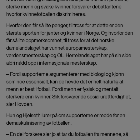
sterke menn og svake kvinner, forsvarer debattantene
hvorfor kvinnefotballen diskrimineres.
Hvorfor den får så lite penger, til tross for at dette er den
største sporten for jenter og kvinner i Norge. Og hvorfor den
får så lite oppmerksomhet, til tross for at det norske
damelandslaget har vunnet europamesterskap,
verdensmesterskap og OL. Herrelandslaget har på sin side
aldri nådd opp i internasjonale mesterskap.
‒ Fordi supporterne argumenterer med biologi og kjønn
som noe essensielt, kan de hevde det er helt naturlig at
menn er best i fotball. Fordi menn er fysisk og mentalt
sterkere enn kvinner. Slik forsvarer de sosial urettferdighet,
sier Hovden.
Hun og Hjelseth lurer på om supporterne er redde for en
demaskulinisering av fotballen.
‒ En del forskere sier jo at tar du fotballen fra mennene, så