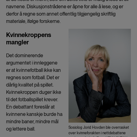
navnene. Diskusjonstrådene er åpne for alle å lese, og er
derfor å regne som annet offentlig tilgjengelig skriftlig
materiale, ifølge forskerne.
Kvinnekroppens
mangler
Det dominerende
argumentet i innleggene
er at kvinnefotball ikke kan
regnes som fotball. Det er
dårlig kvalitet på spillet.
Kvinnekroppen duger ikke
til det fotballspillet krever.
En debattant foreslår at
kvinnene kanskje burde ha
mindre baner, mindre mål
Sosiolog Jorid Hovden ble overrasket
og lettere ball.
over kvinneforakten i nettdebattene