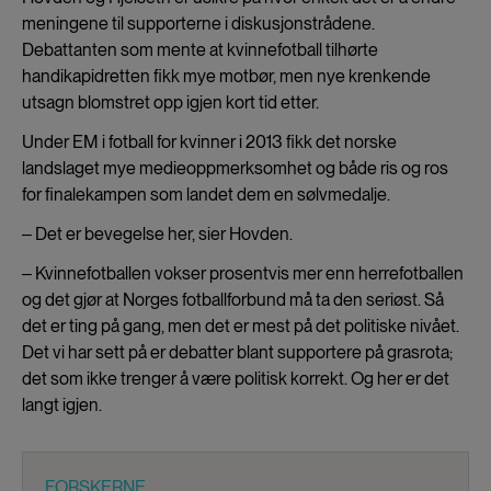
meningene til supporterne i diskusjonstrådene.
Debattanten som mente at kvinnefotball tilhørte
handikapidretten fikk mye motbør, men nye krenkende
utsagn blomstret opp igjen kort tid etter.
Under EM i fotball for kvinner i 2013 fikk det norske
landslaget mye medieoppmerksomhet og både ris og ros
for finalekampen som landet dem en sølvmedalje.
‒ Det er bevegelse her, sier Hovden.
‒ Kvinnefotballen vokser prosentvis mer enn herrefotballen
og det gjør at Norges fotballforbund må ta den seriøst. Så
det er ting på gang, men det er mest på det politiske nivået.
Det vi har sett på er debatter blant supportere på grasrota;
det som ikke trenger å være politisk korrekt. Og her er det
langt igjen.
FORSKERNE