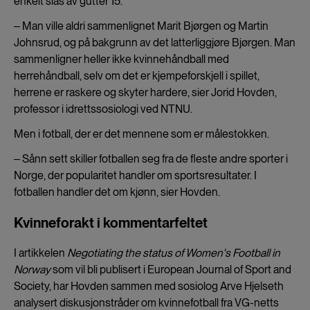
enkelt slås av gutter 15.
‒ Man ville aldri sammenlignet Marit Bjørgen og Martin
Johnsrud, og på bakgrunn av det latterliggjøre Bjørgen. Man
sammenligner heller ikke kvinnehåndball med
herrehåndball, selv om det er kjempeforskjell i spillet,
herrene er raskere og skyter hardere, sier Jorid Hovden,
professor i idrettssosiologi ved NTNU.
Men i fotball, der er det mennene som er målestokken.
‒ Sånn sett skiller fotballen seg fra de fleste andre sporter i
Norge, der popularitet handler om sportsresultater. I
fotballen handler det om kjønn, sier Hovden.
Kvinneforakt i kommentarfeltet
I artikkelen
Negotiating the status of Women's Football
in
Norway
som vil bli publisert i European Journal of Sport and
Society, har Hovden sammen med sosiolog Arve Hjelseth
analysert diskusjonstråder om kvinnefotball fra VG-netts