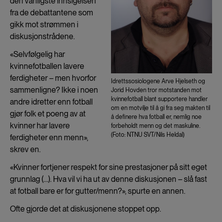
den vanligste innsigelsen
fra de debattantene som
gikk mot strømmen i
diskusjonstrådene.
«Selvfølgelig har
kvinnefotballen lavere
ferdigheter – men hvorfor
Idrettssosiologene Arve Hjelseth og
sammenligne? Ikke i noen
Jorid Hovden tror motstanden mot
kvinnefotball blant supportere handler
andre idretter enn fotball
om en motvilje til å gi fra seg makten til
gjør folk et poeng av at
å definere hva fotball er, nemlig noe
kvinner har lavere
forbeholdt menn og det maskuline.
(Foto: NTNU SVT/Nils Heldal)
ferdigheter enn menn»,
skrev en.
«Kvinner fortjener respekt for sine prestasjoner på sitt eget
grunnlag (…). Hva vil vi ha ut av denne diskusjonen – slå fast
at fotball bare er for gutter/menn?», spurte en annen.
Ofte gjorde det at diskusjonene stoppet opp.