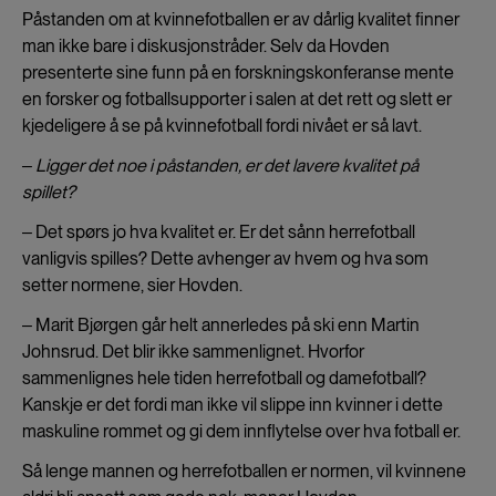
Påstanden om at kvinnefotballen er av dårlig kvalitet finner
man ikke bare i diskusjonstråder. Selv da Hovden
presenterte sine funn på en forskningskonferanse mente
en forsker og fotballsupporter i salen at det rett og slett er
kjedeligere å se på kvinnefotball fordi nivået er så lavt.
‒ Ligger det noe i påstanden, er det lavere kvalitet på
spillet?
‒ Det spørs jo hva kvalitet er. Er det sånn herrefotball
vanligvis spilles? Dette avhenger av hvem og hva som
setter normene, sier Hovden.
‒ Marit Bjørgen går helt annerledes på ski enn Martin
Johnsrud. Det blir ikke sammenlignet. Hvorfor
sammenlignes hele tiden herrefotball og damefotball?
Kanskje er det fordi man ikke vil slippe inn kvinner i dette
maskuline rommet og gi dem innflytelse over hva fotball er.
Så lenge mannen og herrefotballen er normen, vil kvinnene