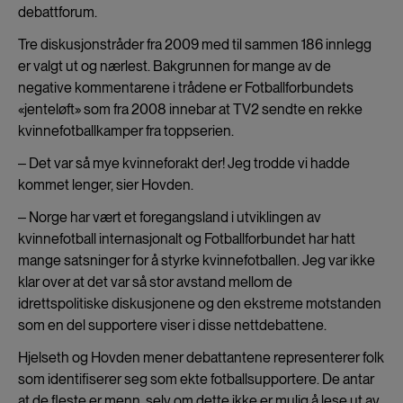
debattforum.
Tre diskusjonstråder fra 2009 med til sammen 186 innlegg
er valgt ut og nærlest. Bakgrunnen for mange av de
negative kommentarene i trådene er Fotballforbundets
«jenteløft» som fra 2008 innebar at TV2 sendte en rekke
kvinnefotballkamper fra toppserien.
‒ Det var så mye kvinneforakt der! Jeg trodde vi hadde
kommet lenger, sier Hovden.
‒ Norge har vært et foregangsland i utviklingen av
kvinnefotball internasjonalt og Fotballforbundet har hatt
mange satsninger for å styrke kvinnefotballen. Jeg var ikke
klar over at det var så stor avstand mellom de
idrettspolitiske diskusjonene og den ekstreme motstanden
som en del supportere viser i disse nettdebattene.
Hjelseth og Hovden mener debattantene representerer folk
som identifiserer seg som ekte fotballsupportere. De antar
at de fleste er menn, selv om dette ikke er mulig å lese ut av