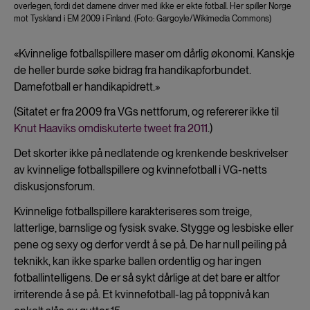
overlegen, fordi det damene driver med ikke er ekte fotball. Her spiller Norge
mot Tyskland i EM 2009 i Finland. (Foto: Gargoyle/Wikimedia Commons)
«Kvinnelige fotballspillere maser om dårlig økonomi. Kanskje
de heller burde søke bidrag fra handikapforbundet.
Damefotball er handikapidrett.»
(Sitatet er fra 2009 fra VGs nettforum, og refererer ikke til
Knut Haaviks omdiskuterte tweet fra 2011
.)
Det skorter ikke på nedlatende og krenkende beskrivelser
av kvinnelige fotballspillere og kvinnefotball i VG-netts
diskusjonsforum.
Kvinnelige fotballspillere karakteriseres som treige,
latterlige, barnslige og fysisk svake. Stygge og lesbiske eller
pene og sexy og derfor verdt å se på. De har null peiling på
teknikk, kan ikke sparke ballen ordentlig og har ingen
fotballintelligens. De er så sykt dårlige at det bare er altfor
irriterende å se på. Et kvinnefotball-lag på toppnivå kan