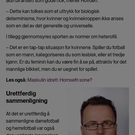
aldri bli ansett som gode nok, mener Hovden.
‒ Dette kan tolkes som et uttrykk for biologisk
determinisme, hvor kvinner og kvinnekroppen ikke anses
som en del av det generelle og universelle.
I tillegg gjennomsyres sporten av normer om heterofili.
‒ Det er en tap-tap situasjon for kvinnene. Spiller du fotball
som en mann, kategoriseres du som lesbisk, eller et tredje
kjønn. Er du feminin kan du være fin å se på, attraktiv for det
mannlige blikket, men du er uegnet for spillet.
Les også:
Maskulin idrett: Homsefri sone?
Urettferdig
sammenligning
At det er urettferdig å
sammenligne damefotball
og herrefotball var også