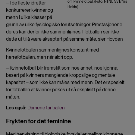
om kvinnefotball. (Foto: NTNU SVT/Nils
‒ I de fleste idretter
Heldal)
konkurrerer kvinner og
menn i ulike klasser på
grunn av ulike fysiologiske forutsetninger. Prestasjonene
deres kan derfor ikke sammenlignes. I fotballen ser ikke
dette ut til å være akseptert på samme måte, sier Hovden
Kvinnefotballen sammenlignes konstant med
herrefotballen, men når aldri opp.
‒ Kvinnefotball blir fremstilt som noe annet, noe kjønna,
basert på kvinners manglende kroppslige og mentale
kapasitet – som ikke kan måles med menn. Det er spesielt
for fotballen at kvinner pekes ut så eksplisitt på denne
måten.
Les også:
Damene tar ballen
Frykten for det feminine
Med henvisning til biologiske forskjeller mellom kjønnene,