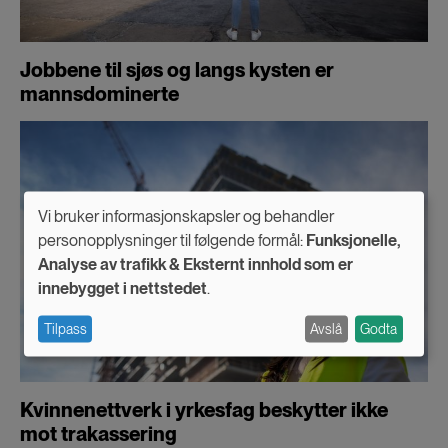
Jobbene til sjøs og langs kysten er
mannsdominerte
Vi bruker informasjonskapsler og behandler
Use
personopplysninger til følgende formål:
Funksjonelle,
Analyse av trafikk & Eksternt innhold som er
of
innebygget i nettstedet
.
personal
Tilpass
Avslå
Godta
data
and
cookies
Kvinnenettverk i yrkesfag beskytter ikke
mot trakassering