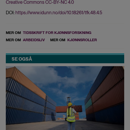
Creative Commons CC-BY-NC 4.0
DOI:
https://www.idunn.no/doi/10.18261/tfk.48.4.5
MER OM
TIDSSKRIFT FOR KJØNNSFORSKNING
MER OM
ARBEIDSLIV
MER OM
KJØNNSROLLER
SE OGSÅ