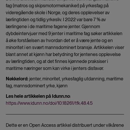
fag (matros og skipsmotormekaniker) på yrkesfag på
videregående skole i Norge, og deres opplevelser av
lærlingtiden og tidlig yrkesliv. I 2022 var bare 7 % av
lærlingene i de maritime fagene jenter. Gjennom
dybdeintervjuer med 9 jenter i maritime fag søker artikkelen
å øke forståelsen av hvordan det er å være jente og en
minoritet i en svært mannsdominert bransje. Artikkelen viser
blant annet at kjønn har betydning for jentenes opplevelse
av lærlingtiden, og at det finnes kjønnede praksiser i
maritime næringer som kan virke i jenters disfavør.
Nøkkelord:
jenter, minoritet, yrkesfaglig utdanning, maritime
fag, mannsdominert yrke, kjønn
Les hele artikkelen på Idunn.no
:
https://www.idunn.no/doi/10.18261/tfk.48.4.5
Dette er en Open Access artikkel distribuert under vilkårene