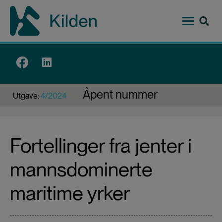
Hopp
til
hovedinnhold
Top
menu
Åpent nummer
Utgave:
4/2024
Fortellinger fra jenter i
mannsdominerte
maritime yrker