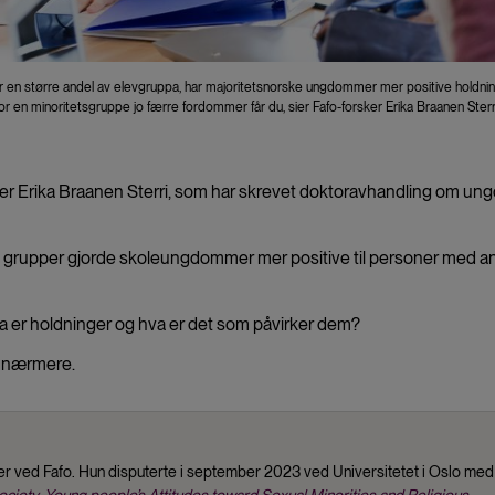
ør en større andel av elevgruppa, har majoritetsnorske ungdommer mer positive holdning
or en minoritetsgruppe jo færre fordommer får du, sier Fafo-forsker Erika Braanen Sterri
rteller Erika Braanen Sterri, som har skrevet doktoravhandling om u
ske grupper gjorde skoleungdommer mer positive til personer med 
hva er holdninger og hva er det som påvirker dem?
e nærmere.
er ved Fafo. Hun disputerte i september 2023 ved Universitetet i Oslo med