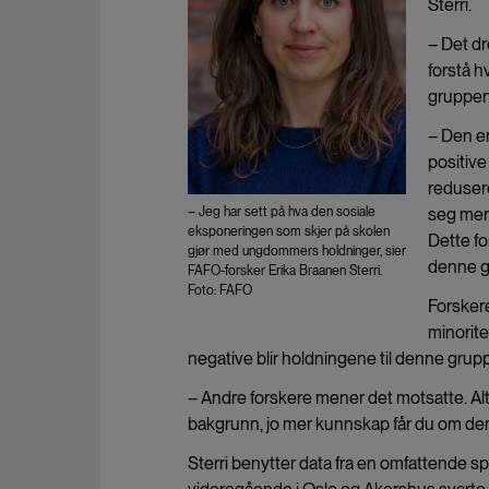
Sterri.
– Det dr
forstå 
gruppen
– Den en
positive
redusere
– Jeg har sett på hva den sosiale
seg mer
eksponeringen som skjer på skolen
Dette fo
gjør med ungdommers holdninger, sier
denne g
FAFO-forsker Erika Braanen Sterri.
Foto: FAFO
Forskere
minorite
negative blir holdningene til denne grupp
– Andre forskere mener det motsatte. Alt
bakgrunn, jo mer kunnskap får du om de
Sterri benytter data fra en omfattende 