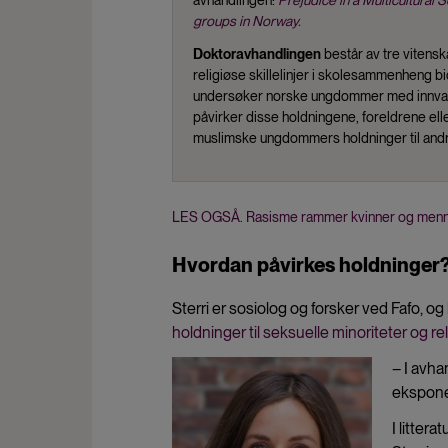
avhandlingen:
Prejudice in a Multicultural
groups in Norway.
Doktoravhandlingen
består av tre vitensk
religiøse skillelinjer i skolesammenheng bi
undersøker norske ungdommer med innvand
påvirker disse holdningene, foreldrene elle
muslimske ungdommers holdninger til andre
LES OGSÅ. Rasisme rammer kvinner og menn f
Hvordan påvirkes holdninger
Sterri er sosiolog og forsker ved Fafo, o
holdninger til seksuelle minoriteter og re
– I avha
ekspone
I litter