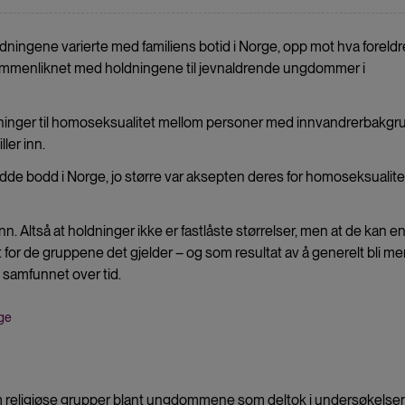
dningene varierte med familiens botid i Norge, opp mot hva foreld
mmenliknet med holdningene til jevnaldrende ungdommer i
 holdninger til homoseksualitet mellom personer med innvandrerbakgr
ler inn.
de bodd i Norge, jo større var aksepten deres for homoseksualitet
. Altså at holdninger ikke er fastlåste størrelser, men at de kan e
 for de gruppene det gjelder – og som resultat av å generelt bli me
samfunnet over tid.
gge
om religiøse grupper blant ungdommene som deltok i undersøkelsen