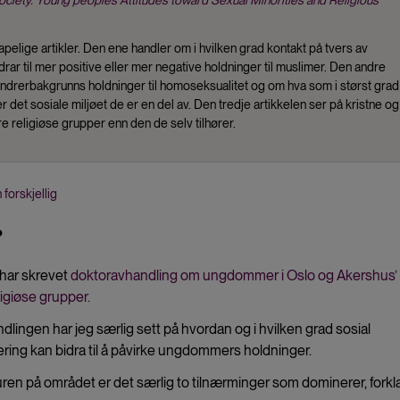
 Society. Young people’s Attitudes toward Sexual Minorities and Religious
apelige artikler. Den ene handler om i hvilken grad kontakt på tvers av
drar til mer positive eller mer negative holdninger til muslimer. Den andre
rerbakgrunns holdninger til homoseksualitet og om hva som i størst grad
r det sosiale miljøet de er en del av. Den tredje artikkelen ser på kristne og
 religiøse grupper enn den de selv tilhører.
orskjellig
?
g har skrevet
doktoravhandling om ungdommer i Oslo og Akershus’
ligiøse grupper.
ndlingen har jeg særlig sett på hvordan og i hvilken grad sosial
ring kan bidra til å påvirke ungdommers holdninger.
aturen på området er det særlig to tilnærminger som dominerer, forkl