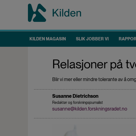
Hopp
til
hovedinnhold
KILDEN MAGASIN
SLIK JOBBER VI
RAPPO
Main
navigation
Relasjoner på tv
Blir vi mer eller mindre tolerante av å
Susanne Dietrichson
Redaktør og forskningsjournalist
susanne@kilden.forskningsradet.no