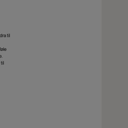
ra til
føle
e.
til