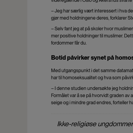
videregående i Oslo og Akershus svarte 
– Jeg har særlig vært interessert i hva
gjør med holdningene deres, forklarer Ste
– Selv fant jeg at på skoler hvor muslim
mer positive holdninger til muslimer. Dett
fordommer får du.
Botid påvirker synet på homos
Med utgangspunkt i det samme datamate
har til homoseksualitet og hva som påvir
– I denne studien undersøkte jeg holdn
Formålet var å se på hvorvidt graden av a
seige og i mindre grad endres, forteller h
Ikke-religiøse ungdommer v