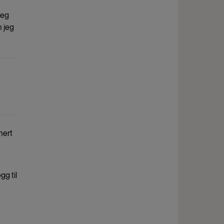
jeg
n jeg
nert
gg til