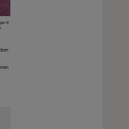
er til
.
ngdom
annen