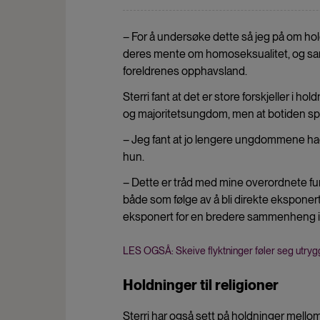
– For å undersøke dette så jeg på om hol
deres mente om homoseksualitet, og sa
foreldrenes opphavsland.
Sterri fant at det er store forskjeller i
og majoritetsungdom, men at botiden spil
– Jeg fant at jo lengere ungdommene had
hun.
– Dette er tråd med mine overordnete funn
både som følge av å bli direkte eksponert
eksponert for en bredere sammenheng i 
LES OGSÅ: Skeive flyktninger føler seg utry
Holdninger til religioner
Sterri har også sett på holdninger mell