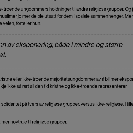
ke-troende ungdommers holdninger til andre religiøse grupper. Og 
l muslimer jo mer de ble utsatt for dem i sosiale sammenhenger. Me
eien, forteller hun.
n av eksponering, både i mindre og større
t.
l kristne eller ikke-troende majoritetsungdommer av å bli mer ekspo
e ikke så rart all den tid kristne og ikke-troende representerer
solidaritet på tvers av religiøse grupper, versus ikke-religiøse. I tille
er nøytrale til religiøse grupper.