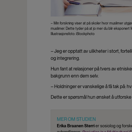
– Min forskning viser at på skoler hvor muslimer utgj
muslimer. Dette tyder på at jo mer du blir eksponert f
Illustrasjonsfoto: iStockphoto
– Jeg er opptatt av ulikheter i stort, fo
og integrering.
Hun fant at relasjoner på tvers av etni
bakgrunn enn dem selv.
– Holdninger er vanskelige å få tak på: 
Dette er spørsmål hun ønsket å utforsk
MER OM STUDIEN
Erika Braanen Sterri
er sosiolog og forsk