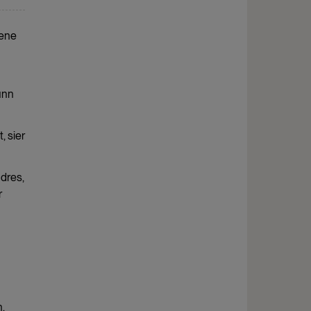
rene
unn
, sier
ndres,
r
.