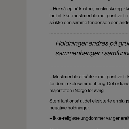
– Her så jeg på kristne, muslimske og ik
fant at ikke-muslimer ble mer positive ti
så ikke den samme tendensen den andre v
Holdninger endres på grun
sammenhenger i samfunne
– Muslimer ble altså ikke mer positive ti
for dem i skolesammenheng. Det er kanskj
majoriteten i Norge for øvrig.
Sterri fant også at det eksisterte en slags 
negative holdninger.
– Ikke-religiøse ungdommer var generelt m