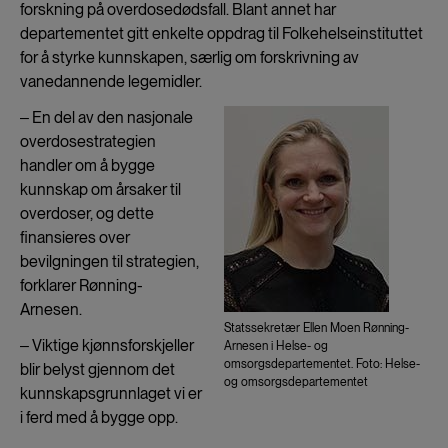
forskning på overdosedødsfall. Blant annet har
departementet gitt enkelte oppdrag til Folkehelseinstituttet
for å styrke kunnskapen, særlig om forskrivning av
vanedannende legemidler.
‒ En del av den nasjonale
overdosestrategien
handler om å bygge
kunnskap om årsaker til
overdoser, og dette
finansieres over
bevilgningen til strategien,
forklarer Rønning-
Arnesen.
Statssekretær Ellen Moen Rønning-
‒ Viktige kjønnsforskjeller
Arnesen i Helse- og
omsorgsdepartementet. Foto: Helse-
blir belyst gjennom det
og omsorgsdepartementet
kunnskapsgrunnlaget vi er
i ferd med å bygge opp.