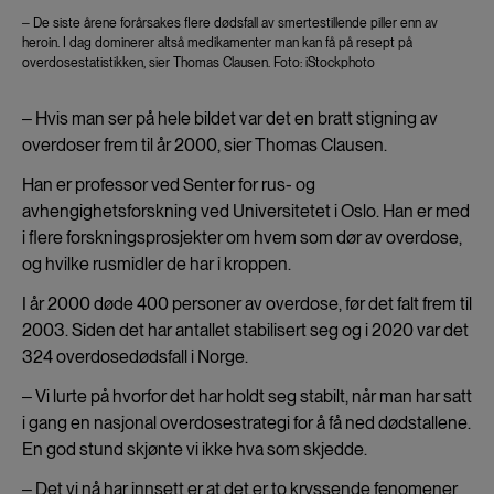
‒ De siste årene forårsakes flere dødsfall av smertestillende piller enn av
heroin. I dag dominerer altså medikamenter man kan få på resept på
overdosestatistikken, sier Thomas Clausen. Foto: iStockphoto
‒ Hvis man ser på hele bildet var det en bratt stigning av
overdoser frem til år 2000, sier Thomas Clausen.
Han er professor ved Senter for rus- og
avhengighetsforskning ved Universitetet i Oslo. Han er med
i flere forskningsprosjekter om hvem som dør av overdose,
og hvilke rusmidler de har i kroppen.
I år 2000 døde 400 personer av overdose, før det falt frem til
2003. Siden det har antallet stabilisert seg og i 2020 var det
324 overdosedødsfall i Norge.
‒ Vi lurte på hvorfor det har holdt seg stabilt, når man har satt
i gang en nasjonal overdosestrategi for å få ned dødstallene.
En god stund skjønte vi ikke hva som skjedde.
‒ Det vi nå har innsett er at det er to kryssende fenomener