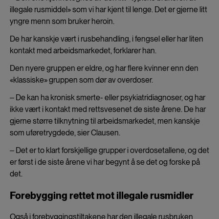
illegale rusmiddel» som vi har kjent til lenge. Det er gjerne litt
yngre menn som bruker heroin.
De har kanskje vært i rusbehandling, i fengsel eller har liten
kontakt med arbeidsmarkedet, forklarer han.
Den nyere gruppen er eldre, og har flere kvinner enn den
«klassiske» gruppen som dør av overdoser.
‒ De kan ha kronisk smerte- eller psykiatridiagnoser, og har
ikke vært i kontakt med rettsvesenet de siste årene. De har
gjerne større tilknytning til arbeidsmarkedet, men kanskje
som uføretrygdede, sier Clausen.
‒ Det er to klart forskjellige grupper i overdosetallene, og det
er først i de siste årene vi har begynt å se det og forske på
det.
Forebygging rettet mot illegale rusmidler
Også i forebyggingstiltakene har den illegale rusbruken