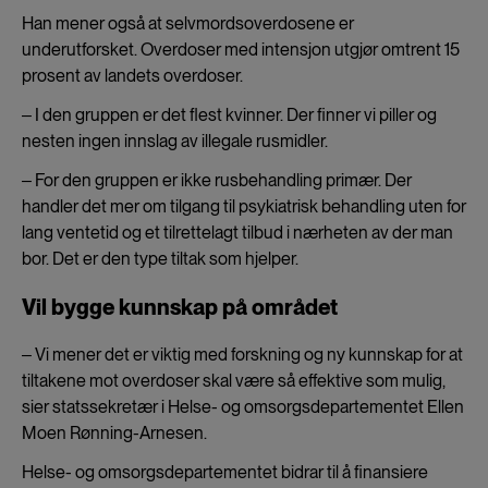
Han mener også at selvmordsoverdosene er
underutforsket. Overdoser med intensjon utgjør omtrent 15
prosent av landets overdoser.
‒ I den gruppen er det flest kvinner. Der finner vi piller og
nesten ingen innslag av illegale rusmidler.
‒ For den gruppen er ikke rusbehandling primær. Der
handler det mer om tilgang til psykiatrisk behandling uten for
lang ventetid og et tilrettelagt tilbud i nærheten av der man
bor. Det er den type tiltak som hjelper.
Vil bygge kunnskap på området
‒ Vi mener det er viktig med forskning og ny kunnskap for at
tiltakene mot overdoser skal være så effektive som mulig,
sier statssekretær i Helse- og omsorgsdepartementet Ellen
Moen Rønning-Arnesen.
Helse- og omsorgsdepartementet bidrar til å finansiere