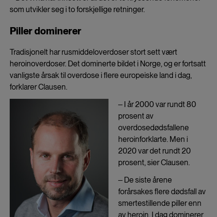
som utvikler seg i to forskjellige retninger.
Piller dominerer
Tradisjonelt har rusmiddeloverdoser stort sett vært
heroinoverdoser. Det dominerte bildet i Norge, og er fortsatt
vanligste årsak til overdose i flere europeiske land i dag,
forklarer Clausen.
‒ I år 2000 var rundt 80
prosent av
overdosedødsfallene
heroinforklarte. Men i
2020 var det rundt 20
prosent, sier Clausen.
‒ De siste årene
forårsakes flere dødsfall av
smertestillende piller enn
av heroin. I dag dominerer