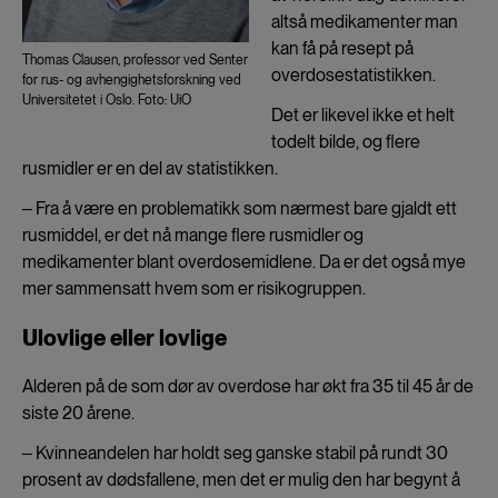
altså medikamenter man
kan få på resept på
Thomas Clausen, professor ved Senter
overdosestatistikken.
for rus- og avhengighetsforskning ved
Universitetet i Oslo. Foto: UiO
Det er likevel ikke et helt
todelt bilde, og flere
rusmidler er en del av statistikken.
‒ Fra å være en problematikk som nærmest bare gjaldt ett
rusmiddel, er det nå mange flere rusmidler og
medikamenter blant overdosemidlene. Da er det også mye
mer sammensatt hvem som er risikogruppen.
Ulovlige eller lovlige
Alderen på de som dør av overdose har økt fra 35 til 45 år de
siste 20 årene.
‒ Kvinneandelen har holdt seg ganske stabil på rundt 30
prosent av dødsfallene, men det er mulig den har begynt å