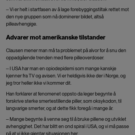
‒ Vi er helt i startfasen av å lage forebyggingstiltak rettet mot
den nye gruppen som nå dominerer bildet, altså
pilleavhengige.
Advarer mot amerikanske tilstander
Clausen mener man må ta problemet på alvor for å snu den
oppadgående trenden med flere pilleoverdoser.
‒ I USA har man en opiodepidemi som mange kanskje
kjenner fra TV og avisen. Vi er heldigvis ikke der i Norge, og
jeg tror heller ikke vi kommer dit.
Han forklarer at fenomenet oppsto da leger begynte å
forskrive sterke smertestillende piller, som oksykodon, til
langvarige smerter, og at dette fikk foregå i mange år.
‒ Mange begynte å venne seg til å bruke pillene og utviklet
avhengighet. Det har blitt en ond spiral i USA, og vi må passe
på at vi ikke gjentar situasjonen her.