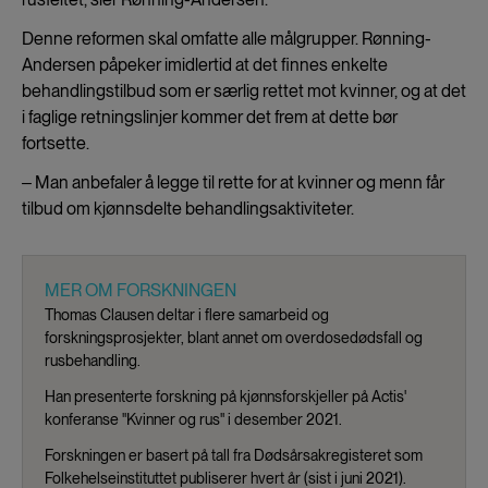
Denne reformen skal omfatte alle målgrupper. Rønning-
Andersen påpeker imidlertid at det finnes enkelte
behandlingstilbud som er særlig rettet mot kvinner, og at det
i faglige retningslinjer kommer det frem at dette bør
fortsette.
‒ Man anbefaler å legge til rette for at kvinner og menn får
tilbud om kjønnsdelte behandlingsaktiviteter.
MER OM FORSKNINGEN
Thomas Clausen deltar i flere samarbeid og
forskningsprosjekter, blant annet om overdosedødsfall og
rusbehandling.
Han presenterte forskning på kjønnsforskjeller på Actis'
konferanse "Kvinner og rus" i desember 2021.
Forskningen er basert på tall fra Dødsårsakregisteret som
Folkehelseinstituttet publiserer hvert år (sist i juni 2021).