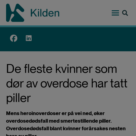
Hopp
til
hovedinnhold
Top
menu
De fleste kvinner som
dør av overdose har tatt
piller
Mens heroinoverdoser er på vei ned, øker
overdosedødsfall med smertestillende piller.
Overdosedødsfall blant kvinner forårsakes nesten
bare av piller.