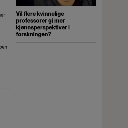
Vil flere kvinnelige
ner
professorer gi mer
kjønnsperspektiver i
forskningen?
bben
n