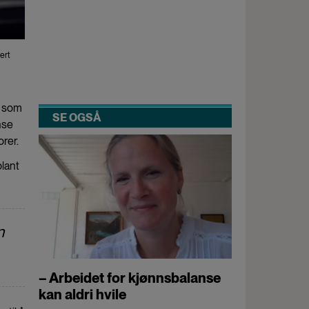
ert
k som
SE OGSÅ
nse
rer.
blant
n
– Arbeidet for kjønnsbalanse
kan aldri hvile