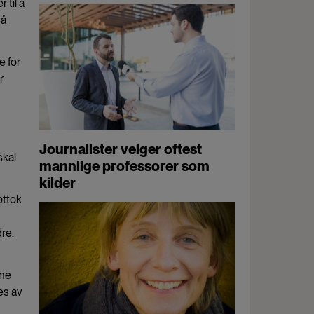
 til å
så
e for
r
Journalister velger oftest
skal
mannlige professorer som
kilder
ottok
dre.
ene
es av