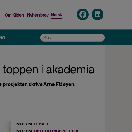
Norsk
Om Kilden
Nyhetsbrev
Top
menu
Søk
NG
å toppen i akademia
e prosjekter, skrive Arne Flåøyen.
MER OM
DEBATT
MER OM
LIKESTILLINGSPOLITIKK