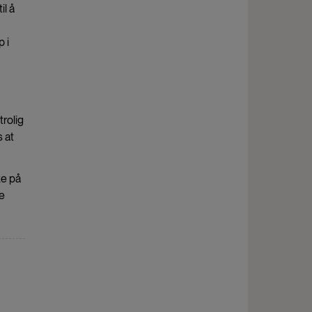
il å
 i
rolig
s at
ke på
ke