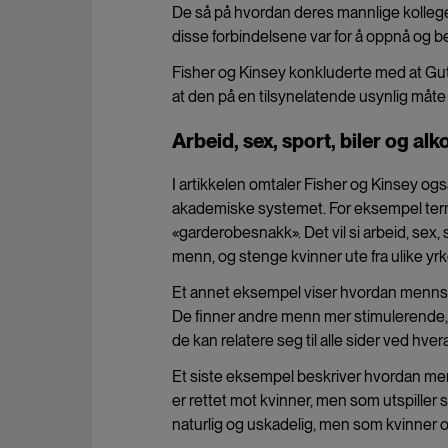
De så på hvordan deres mannlige kollege
disse forbindelsene var for å oppnå og 
Fisher og Kinsey konkluderte med at Gutt
at den på en tilsynelatende usynlig måte 
Arbeid, sex, sport, biler og alk
I artikkelen omtaler Fisher og Kinsey og
akademiske systemet. For eksempel ter
«garderobesnakk». Det vil si arbeid, sex,
menn, og stenge kvinner ute fra ulike yrk
Et annet eksempel viser hvordan menns 
De finner andre menn mer stimulerende, 
de kan relatere seg til alle sider ved hvera
Et siste eksempel beskriver hvordan men
er rettet mot kvinner, men som utspiller 
naturlig og uskadelig, men som kvinner 