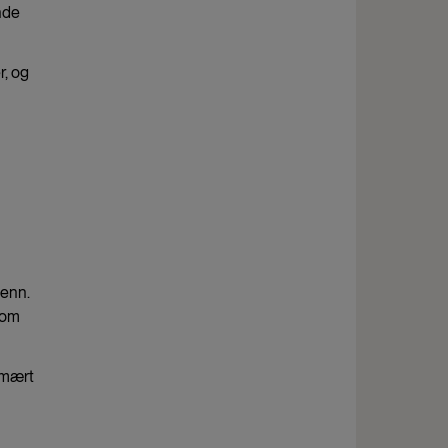
nde
r, og
menn.
som
imært