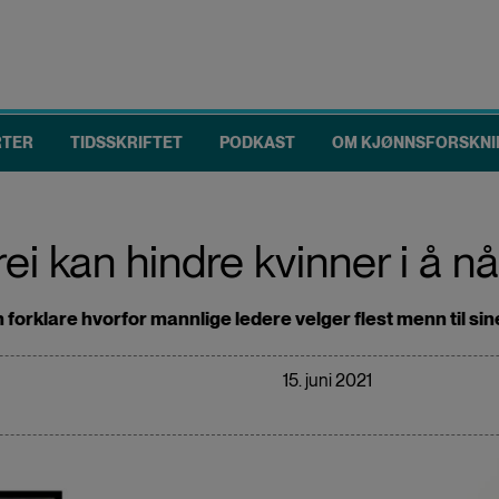
RTER
TIDSSKRIFTET
PODKAST
OM KJØNNSFORSKNI
i kan hindre kvinner i å n
forklare hvorfor mannlige ledere velger flest menn til sin
15. juni 2021