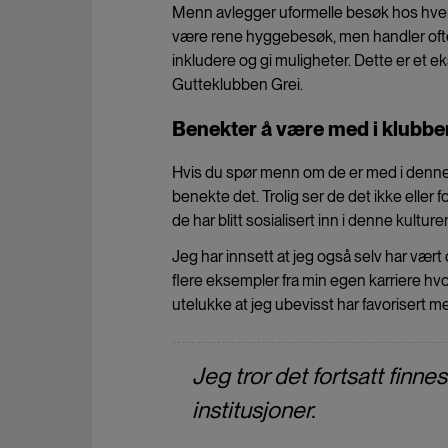
Menn avlegger uformelle besøk hos hverand
være rene hyggebesøk, men handler ofte om 
inkludere og gi muligheter. Dette er e
Gutteklubben Grei.
Benekter å være med i klubbe
Hvis du spør menn om de er med i denne 
benekte det. Trolig ser de det ikke eller fo
de har blitt sosialisert inn i denne kulturen
Jeg har innsett at jeg også selv har vært
flere eksempler fra min egen karriere hv
utelukke at jeg ubevisst har favorisert 
Jeg tror det fortsatt finn
institusjoner.