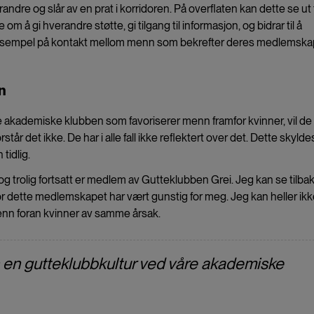
re og slår av en prat i korridoren. På overflaten kan dette se ut t
å gi hverandre støtte, gi tilgang til informasjon, og bidrar til å
t eksempel på kontakt mellom menn som bekrefter deres medlemskap
n
akademiske klubben som favoriserer menn framfor kvinner, vil de t
rstår det ikke. De har i alle fall ikke reflektert over det. Dette skylde
 tidlig.
 og trolig fortsatt er medlem av Gutteklubben Grei. Jeg kan se tilba
or dette medlemskapet har vært gunstig for meg. Jeg kan heller ik
menn foran kvinner av samme årsak.
es en gutteklubbkultur ved våre akademiske