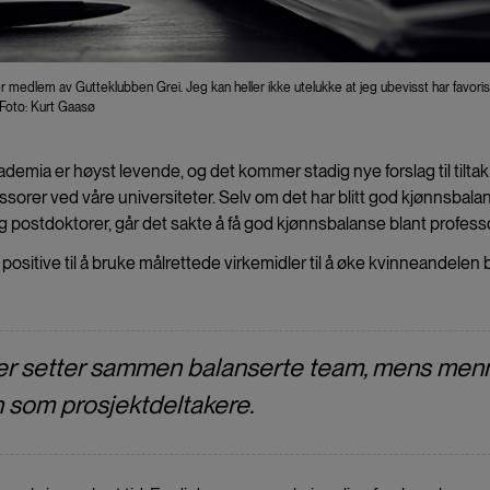
t er medlem av Gutteklubben Grei. Jeg kan heller ikke utelukke at jeg ubevisst har favoris
 Foto: Kurt Gaasø
emia er høyst levende, og det kommer stadig nye forslag til tilta
sorer ved våre universiteter. Selv om det har blitt god kjønnsbala
 postdoktorer, går det sakte å få god kjønnsbalanse blant professo
 positive til å bruke målrettede virkemidler til å øke kvinneandelen 
vinner setter sammen balanserte team, mens men
nn som prosjektdeltakere.