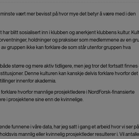
 det minste vært mer bevisst på hvor mye det betyr å være med i den
ar blitt sosialisert inn i klubben og anerkjent klubbens kultur. Kul
, forventninger, holdninger og praksiser som medlemmene av en g
 av gruppen ikke kan forklare de som står utenfor gruppen hva
de større og mere aktiv tidligere, men jeg tror det fortsatt finnes
titusjoner. Denne kulturen kan kanskje delvis forklare hvorfor det 
tillinger innenfor akademia.
orklare hvorfor mannlige prosjektledere i NordForsk-finansierte
re i prosjektene sine enn de kvinnelige.
nde funnene i våre data, har jeg satt i gang et arbeid hvor vi ser på
svis mannlig eller kvinnelig prosjektleder resulterer i. Vil antalle