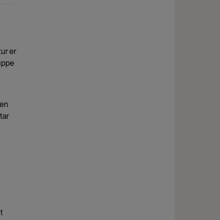
tur er
ruppe
 en
tar
t