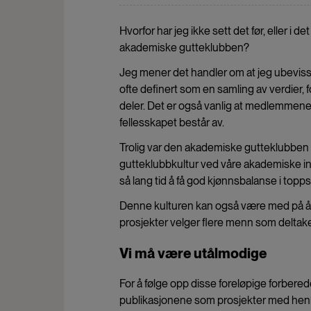
Hvorfor har jeg ikke sett det før, eller i
akademiske gutteklubben?
Jeg mener det handler om at jeg ubevisst h
ofte definert som en samling av verdier
deler. Det er også vanlig at medlemmene
fellesskapet består av.
Trolig var den akademiske gutteklubben bå
gutteklubbkultur ved våre akademiske ins
så lang tid å få god kjønnsbalanse i topps
Denne kulturen kan også være med på å f
prosjekter velger flere menn som deltake
Vi må være utålmodige
For å følge opp disse foreløpige forberede
publikasjonene som prosjekter med henhold