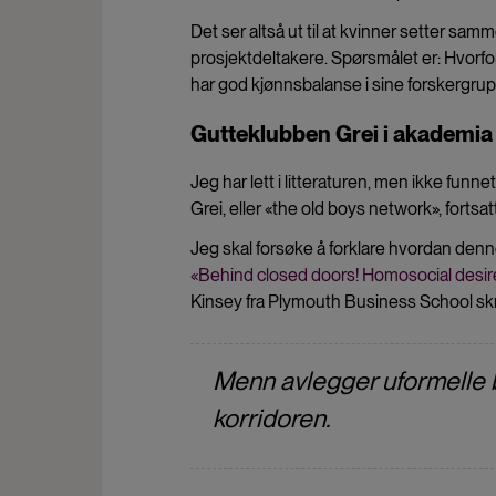
Det ser altså ut til at kvinner setter s
prosjektdeltakere. Spørsmålet er: Hvorfor
har god kjønnsbalanse i sine forskergru
Gutteklubben Grei i akademia
Jeg har lett i litteraturen, men ikke fun
Grei, eller «the old boys network», fortsat
Jeg skal forsøke å forklare hvordan denn
«Behind closed doors! Homosocial desir
Kinsey fra Plymouth Business School skr
Menn avlegger uformelle b
korridoren.