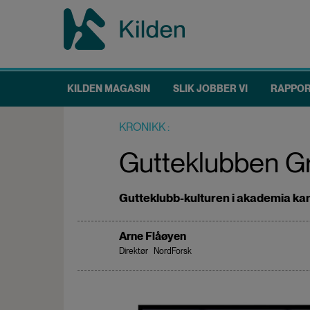
Hopp
til
hovedinnhold
KILDEN MAGASIN
SLIK JOBBER VI
RAPPO
Main
navigation
KRONIKK
Gutteklubben Gre
Gutteklubb-kulturen i akademia kan 
Arne Flåøyen
Direktør
NordForsk