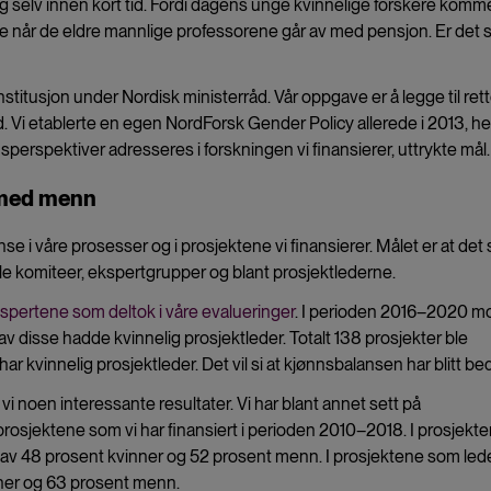
g selv innen kort tid. Fordi dagens unge kvinnelige forskere kommer
ne når de eldre mannlige professorene går av med pensjon. Er det 
stitusjon under Nordisk ministerråd. Vår oppgave er å legge til rett
. Vi etablerte en egen NordForsk Gender Policy allerede i 2013, he
erspektiver adresseres i forskningen vi finansierer, uttrykte mål.
 med menn
se i våre prosesser og i prosjektene vi finansierer. Målet er at det 
lle komiteer, ekspertgrupper og blant prosjektlederne.
spertene som deltok i våre evalueringer
. I perioden 2016–2020 m
v disse hadde kvinnelig prosjektleder. Totalt 138 prosjekter ble
ar kvinnelig prosjektleder. Det vil si at kjønnsbalansen har blitt be
vi noen interessante resultater. Vi har blant annet sett på
sjektene som vi har finansiert i perioden 2010–2018. I prosjekt
 av 48 prosent kvinner og 52 prosent menn. I prosjektene som led
nner og 63 prosent menn.