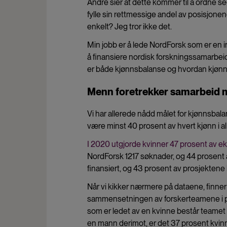
Andre sier at dette kommer til å ordne se
fylle sin rettmessige andel av posisjone
enkelt? Jeg tror ikke det.
Min jobb er å lede NordForsk som er en in
å finansiere nordisk forskningssamarbeid
er både kjønnsbalanse og hvordan kjønnsp
Menn foretrekker samarbeid
Vi har allerede nådd målet for kjønnsbalan
være minst 40 prosent av hvert kjønn i a
I 2020 utgjorde kvinner 47 prosent av ek
NordForsk 1217 søknader, og 44 prosent a
finansiert, og 43 prosent av prosjektene h
Når vi kikker nærmere på dataene, finner 
sammensetningen av forskerteamene i pro
som er ledet av en kvinne består teamet
en mann derimot, er det 37 prosent kvi