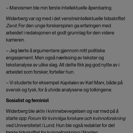
– Marxismen ble min første intellektuelle åpenbaring.
Widerberg var og med i det venstreintellektuelle tidsskriftet
Zenit
. For den unge forskerspiren ga erfaringen med
arbeidet i redaksjonen et godt grunnlag for den videre
karrieren.
– Jeg lærte å argumentere gjennom mitt politiske
engasjement. Men også nærlesing av tekster og
tekstanalyse av ulike slag. Alt dette fikk jeg god nytte av i
arbeidet som forsker, forteller hun.
– Vi studerte for eksempel
Kapitalen
av Karl Marx, både på
svensk og tysk, for å utvide analysene og tolkingene.
Sosialist og feminist
Widerberg ble aktiv i kvinnebevegelsen og var med på å
starte opp
Forum för kvinnliga forskare och kvinnoforskning
ved Universitetet i Lund. Hun ble også redaktør for det
første tidsskriftet for kvinneforskning i Norden,