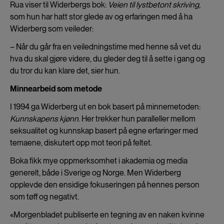
Rua viser til Widerbergs bok:
Veien til lystbetont skriving
,
som hun har hatt stor glede av og erfaringen med å ha
Widerberg som veileder:
– Når du går fra en veiledningstime med henne så vet du
hva du skal gjøre videre, du gleder deg til å sette i gang og
du tror du kan klare det, sier hun.
Minnearbeid som metode
I 1994 ga Widerberg ut en bok basert på minnemetoden:
Kunnskapens kjønn
. Her trekker hun paralleller mellom
seksualitet og kunnskap basert på egne erfaringer med
temaene, diskutert opp mot teori på feltet.
Boka fikk mye oppmerksomhet i akademia og media
generelt, både i Sverige og Norge. Men Widerberg
opplevde den ensidige fokuseringen på hennes person
som tøff og negativt.
«Morgenbladet publiserte en tegning av en naken kvinne