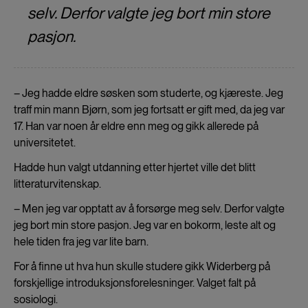
selv. Derfor valgte jeg bort min store
pasjon.
– Jeg hadde eldre søsken som studerte, og kjæreste. Jeg
traff min mann Bjørn, som jeg fortsatt er gift med, da jeg var
17. Han var noen år eldre enn meg og gikk allerede på
universitetet.
Hadde hun valgt utdanning etter hjertet ville det blitt
litteraturvitenskap.
– Men jeg var opptatt av å forsørge meg selv. Derfor valgte
jeg bort min store pasjon. Jeg var en bokorm, leste alt og
hele tiden fra jeg var lite barn.
For å finne ut hva hun skulle studere gikk Widerberg på
forskjellige introduksjonsforelesninger. Valget falt på
sosiologi.