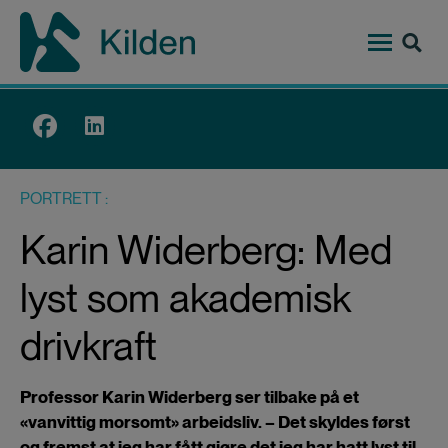
Hopp
til
hovedinnhold
Top
menu
PORTRETT
Karin Widerberg: Med
lyst som akademisk
drivkraft
Professor Karin Widerberg ser tilbake på et
«vanvittig morsomt» arbeidsliv. – Det skyldes først
og fremst at jeg har fått gjøre det jeg har hatt lyst til,