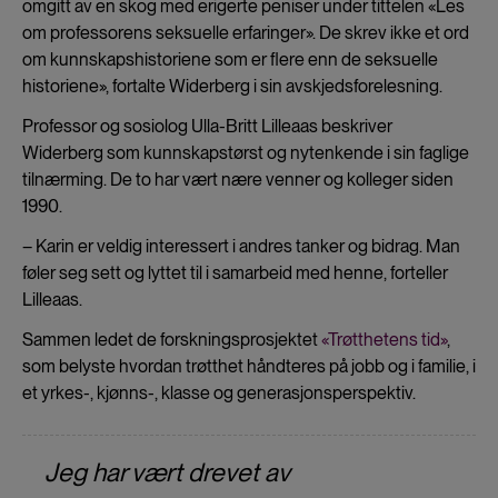
omgitt av en skog med erigerte peniser under tittelen «Les
om professorens seksuelle erfaringer». De skrev ikke et ord
om kunnskapshistoriene som er flere enn de seksuelle
historiene», fortalte Widerberg i sin avskjedsforelesning.
Professor og sosiolog Ulla-Britt Lilleaas beskriver
Widerberg som kunnskapstørst og nytenkende i sin faglige
tilnærming. De to har vært nære venner og kolleger siden
1990.
– Karin er veldig interessert i andres tanker og bidrag. Man
føler seg sett og lyttet til i samarbeid med henne, forteller
Lilleaas.
Sammen ledet de forskningsprosjektet
«Trøtthetens tid»
,
som belyste hvordan trøtthet håndteres på jobb og i familie, i
et yrkes-, kjønns-, klasse og generasjonsperspektiv.
Jeg har vært drevet av