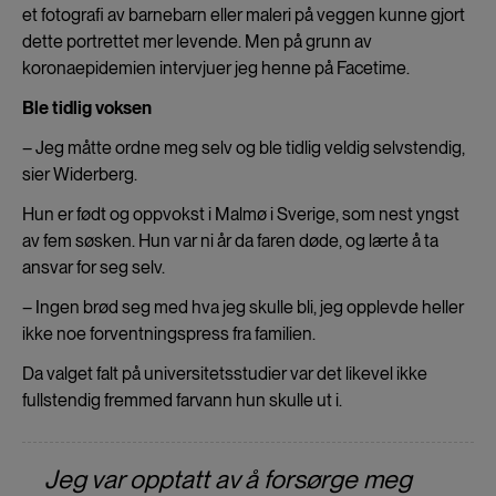
et fotografi av barnebarn eller maleri på veggen kunne gjort
dette portrettet mer levende. Men på grunn av
koronaepidemien intervjuer jeg henne på Facetime.
Ble tidlig voksen
– Jeg måtte ordne meg selv og ble tidlig veldig selvstendig,
sier Widerberg.
Hun er født og oppvokst i Malmø i Sverige, som nest yngst
av fem søsken. Hun var ni år da faren døde, og lærte å ta
ansvar for seg selv.
– Ingen brød seg med hva jeg skulle bli, jeg opplevde heller
ikke noe forventningspress fra familien.
Da valget falt på universitetsstudier var det likevel ikke
fullstendig fremmed farvann hun skulle ut i.
Jeg var opptatt av å forsørge meg