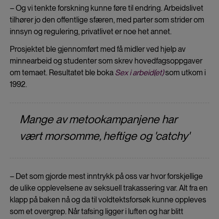
– Og vi tenkte forskning kunne føre til endring. Arbeidslivet
tilhører jo den offentlige sfæren, med parter som strider om
innsyn og regulering, privatlivet er noe het annet.
Prosjektet ble gjennomført med få midler ved hjelp av
minnearbeid og studenter som skrev hovedfagsoppgaver
om temaet. Resultatet ble boka
Sex i arbeid(et)
som utkom i
1992.
Mange av metookampanjene har
vært morsomme, heftige og 'catchy'
– Det som gjorde mest inntrykk på oss var hvor forskjellige
de ulike opplevelsene av seksuell trakassering var. Alt fra en
klapp på baken nå og da til voldtektsforsøk kunne oppleves
som et overgrep. Når tafsing ligger i luften og har blitt