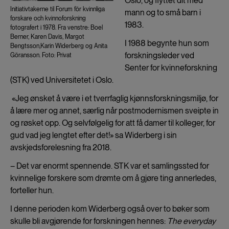
Oslo, og flyttet dit med
Initiativtakerne til Forum för kvinnliga
mann og to små barn i
forskare och kvinnoforskning
1983.
fotografert i 1978. Fra venstre: Boel
Berner, Karen Davis, Margot
I 1988 begynte hun som
Bengtsson,Karin Widerberg og Anita
forskningsleder ved
Göransson. Foto: Privat
Senter for kvinneforskning
(STK) ved Universitetet i Oslo.
«Jeg ønsket å være i et tverrfaglig kjønnsforskningsmiljø, for
å lære mer og annet, særlig når postmodernismen sveipte in
og røsket opp. Og selvfølgelig for att få damer til kolleger, for
gud vad jeg lengtet efter det!» sa Widerberg i sin
avskjedsforelesning fra 2018.
– Det var enormt spennende. STK var et samlingssted for
kvinnelige forskere som drømte om å gjøre ting annerledes,
forteller hun.
I denne perioden kom Widerberg også over to bøker som
skulle bli avgjørende for forskningen hennes:
The everyday