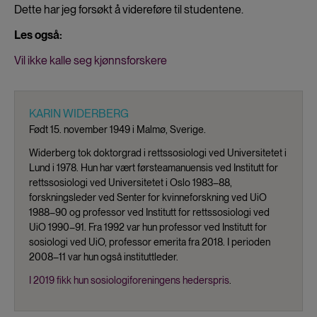
Dette har jeg forsøkt å videreføre til studentene.
Les også:
Vil ikke kalle seg kjønnsforskere
KARIN WIDERBERG
Født 15. november 1949 i Malmø, Sverige.
Widerberg tok doktorgrad i rettssosiologi ved Universitetet i
Lund i 1978. Hun har vært førsteamanuensis ved Institutt for
rettssosiologi ved Universitetet i Oslo 1983–88,
forskningsleder ved Senter for kvinneforskning ved UiO
1988–90 og professor ved Institutt for rettssosiologi ved
UiO 1990–91. Fra 1992 var hun professor ved Institutt for
sosiologi ved UiO, professor emerita fra 2018. I perioden
2008–11 var hun også instituttleder.
I 2019 fikk hun sosiologiforeningens hederspris
.