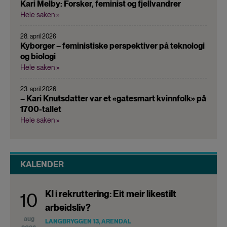
Kari Melby: Forsker, feminist og fjellvandrer
Hele saken »
28. april 2026
Kyborger – feministiske perspektiver på teknologi
og biologi
Hele saken »
23. april 2026
– Kari Knutsdatter var et «gatesmart kvinnfolk» på
1700-tallet
Hele saken »
KALENDER
KI i rekruttering: Eit meir likestilt
10
arbeidsliv?
aug
LANGBRYGGEN 13, ARENDAL