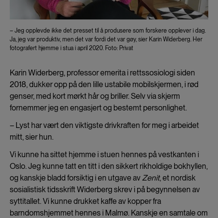
– Jeg opplevde ikke det presset til å produsere som forskere opplever i dag.
Ja, jeg var produktiv, men det var fordi det var gøy, sier Karin Widerberg. Her
fotografert hjemme i stua i april 2020. Foto: Privat
Karin Widerberg, professor emerita i rettssosiologi siden
2018, dukker opp på den lille ustabile mobilskjermen, i rød
genser, med kort mørkt hår og briller. Selv via skjerm
fornemmer jeg en engasjert og bestemt personlighet.
– Lyst har vært den viktigste drivkraften for meg i arbeidet
mitt, sier hun.
Vi kunne ha sittet hjemme i stuen hennes på vestkanten i
Oslo. Jeg kunne tatt en titt i den sikkert rikholdige bokhyllen,
og kanskje bladd forsiktig i en utgave av
Zenit
, et nordisk
sosialistisk tidsskrift Widerberg skrev i på begynnelsen av
syttitallet. Vi kunne drukket kaffe av kopper fra
barndomshjemmet hennes i Malmø. Kanskje en samtale om