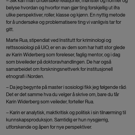
– Slik kan man undersøke relasjoner, mønster og normer og
belyse hvordan og hvorfor man gjør ting forskjellig ut ifra
ulike perspektiver, roller, klasse og kjønn. En nyttig metode
for å undersøke og problematisere ting vi vanligvis tar for
gitt.
Marte Rua, stipendiat ved Institutt for kriminologi og
rettssosiologi på UiO, er en av dem som har hatt stor glede
av Karin Widerberg som foreleser, faglig mentor, og i dag
som biveileder på doktoravhandlingen. De har også
samarbeidet om forskningsnettverk for institusjonell
etnografi i Norden.
– Da jeg begynte på master i sosiologi fikk jeg følgende råd:
Det er det samme hva du velger å skrive om, bare du får
Karin Widerberg som veileder, forteller Rua.
– Karin er analytisk, maktkritisk og politisk i sin tilnærming til
kunnskapsproduksjon. Samtidig er hun nysgjerrig,
utforskende og åpen for nye perspektiver.