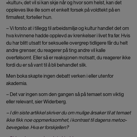
«kultur», det vil si kan skje når og hvor som helst, kan det
oppleves like ille som et enkelt forsøk på voldtekt på en
firmafest, forteller hun.
– Vi forsto at i tillegg til arbeidsmiljø og kultur handlet det om
hva kvinnene hadde opplevd av krenkelser i livet fra før. Hvis
du har blitt utsatt for seksuelle overgrep tidligere får du helt
andre grenser, du reagerer på ting andre vil kalle
overfølsomt. Eller så er reaksjonen motsatt, du reagerer ikke
fordi du er så vant til å bli behandlet slik.
Men boka skapte ingen debatt verken i eller utenfor
akademia.
– Det var ingen som den gangen så på temaet som viktig
eller relevant, sier Widerberg.
– I din siste artikkel skriver du om mulige årsaker til at temaet
ikke fikk noe oppmerksomhet, i kontrast til dagens metoo-
bevegelse. Hva er forskjellen?