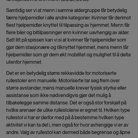
Samtidig ser vi at menn i samme aldergruppe får betydelig
færre hjelpemidler i alle andre kategorier. Kvinner får derimot
flest hjelpemidler knyttet til tilpassing av hjemmet. Menn får
flere biler og biltilpasninger enn kvinner uavhengig av alder.
Satt litt på spissen kan vi si at kvinner får hjelpemidler som
gjør dem stasjonære og tilknyttet hjemmet, mens menn får
hjelpemidler som gir dem økt mobilitet og mulighet til å delta
utenfor hjemmet.
Det er en betydelig større rekkevidde for motoriserte
rullestoler enn manuelle. Motoriserte tar seg frem over
større avstander, mens manuelle krever fysisk styrke eller
assistanse som ikke nødvendigvis gjør det mulig å
tilbakelegge samme distanse. Det er også stor forskjell på
hvilke arenaer de ulike rullestolene er egnet til. Hvilken type
rullestol vi har er derfor med på å bestemme hvilken type
aktivitet vi kan ta del i, men også for hvor avhengige vi er av
andre. Valg av rullestol kan dermed både begrense og åpne