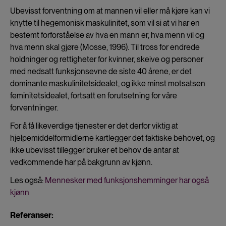
cookies
Ubevisst forventning om at mannen vil eller må kjøre kan vi
knytte til hegemonisk maskulinitet, som vil si at vi har en
bestemt forforståelse av hva en mann er, hva menn vil og
hva menn skal gjøre (Mosse, 1996). Til tross for endrede
holdninger og rettigheter for kvinner, skeive og personer
med nedsatt funksjonsevne de siste 40 årene, er det
dominante maskulinitetsidealet, og ikke minst motsatsen
feminitetsidealet, fortsatt en forutsetning for våre
forventninger.
For å få likeverdige tjenester er det derfor viktig at
hjelpemiddelformidlerne kartlegger det faktiske behovet, og
ikke ubevisst tillegger bruker et behov de antar at
vedkommende har på bakgrunn av kjønn.
Les også:
Mennesker med funksjonshemminger har også
kjønn
Referanser: