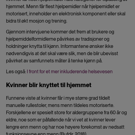
hjemmet. Menn får flest hjelpemidler når hjelpemidlet er
motorisert, inneholder en elektronisk komponent eller skal
bidra til økt mosjon og trening.
Gjennom intervjuene kommer det frem at brukere og
hjelpemiddelformidlerne påvirkes av tradisjoner og
holdninger knytta til kjønn. Informantene ønsker ikke
nødvendigvis at det skal være slik, men de blir ubevisst
påvirket av samfunnets måter å tenke kjønn på.
Les også:
I front for et mer inkluderende helsevesen
Kvinner blir knyttet til hjemmet
Funnene viste at kvinner får i mye større grad tildelt
manuelle rullestoler, mens menn tildeles motoriserte.
Forskjellene er spesielt store for aldergruppene fra 60 år og
eldre, noe som er påfallende når vi vet at kvinner lever
lengre enn menn og har noe høyere forekomst av nedsatt
funksjonsevne enn menn (Bufdir, 2018).