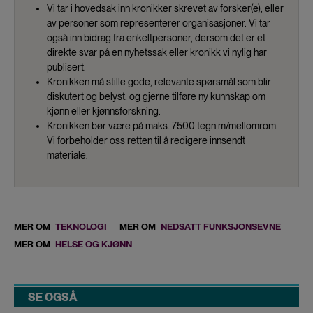
Vi tar i hovedsak inn kronikker skrevet av forsker(e), eller
av personer som representerer organisasjoner. Vi tar
også inn bidrag fra enkeltpersoner, dersom det er et
direkte svar på en nyhetssak eller kronikk vi nylig har
publisert.
Kronikken må stille gode, relevante spørsmål som blir
diskutert og belyst, og gjerne tilføre ny kunnskap om
kjønn eller kjønnsforskning.
Kronikken bør være på maks. 7500 tegn m/mellomrom.
Vi forbeholder oss retten til å redigere innsendt
materiale.
MER OM
TEKNOLOGI
MER OM
NEDSATT FUNKSJONSEVNE
MER OM
HELSE OG KJØNN
SE OGSÅ