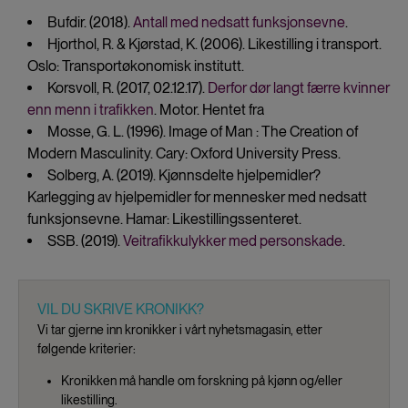
Bufdir. (2018).
Antall med nedsatt funksjonsevne
.
Hjorthol, R. & Kjørstad, K. (2006). Likestilling i transport.
Oslo: Transportøkonomisk institutt.
Korsvoll, R. (2017, 02.12.17).
Derfor dør langt færre kvinner
enn menn i trafikken
. Motor. Hentet fra
Mosse, G. L. (1996). Image of Man : The Creation of
Modern Masculinity. Cary: Oxford University Press.
Solberg, A. (2019). Kjønnsdelte hjelpemidler?
Karlegging av hjelpemidler for mennesker med nedsatt
funksjonsevne. Hamar: Likestillingssenteret.
SSB. (2019).
Veitrafikkulykker med personskade
.
VIL DU SKRIVE KRONIKK?
Vi tar gjerne inn kronikker i vårt nyhetsmagasin, etter
følgende kriterier:
Kronikken må handle om forskning på kjønn og/eller
likestilling.