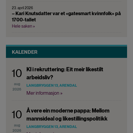
23. april 2026
– Kari Knutsdatter var et «gatesmart kvinnfolk» på
1700-tallet
Hele saken »
KALENDER
KI i rekruttering: Eit meir likestilt
10
arbeidsliv?
aug
LANGBRYGGEN 13, ARENDAL
2026
Mer informasjon »
Å vere ein moderne pappa: Mellom
10
mannsideal og likestillingspolitikk
aug
LANGBRYGGEN 13, ARENDAL
2026