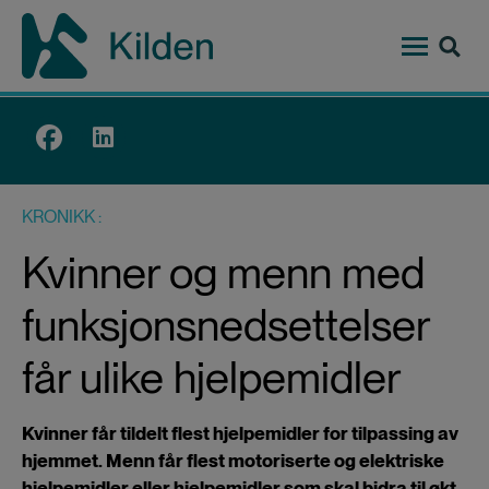
Hopp
til
hovedinnhold
Top
menu
KRONIKK
Kvinner og menn med
funksjonsnedsettelser
får ulike hjelpemidler
Kvinner får tildelt flest hjelpemidler for tilpassing av
hjemmet. Menn får flest motoriserte og elektriske
hjelpemidler eller hjelpemidler som skal bidra til økt