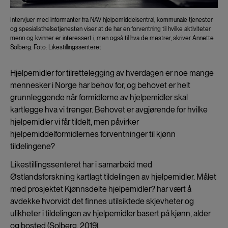
Intervjuer med informanter fra NAV hjelpemiddelsentral, kommunale tjenester
og spesialisthelsetjenesten viser at de har en forventning til hvilke aktiviteter
menn og kvinner er interessert i, men også til hva de mestrer, skriver Annette
Solberg. Foto: Likestillingssenteret
Hjelpemidler for tilrettelegging av hverdagen er noe mange
mennesker i Norge har behov for, og behovet er helt
grunnleggende når formidlerne av hjelpemidler skal
kartlegge hva vi trenger. Behovet er avgjørende for hvilke
hjelpemidler vi får tildelt, men påvirker
hjelpemiddelformidlernes forventninger til kjønn
tildelingene?
Likestillingssenteret har i samarbeid med
Østlandsforskning kartlagt tildelingen av hjelpemidler. Målet
med prosjektet Kjønnsdelte hjelpemidler? har vært å
avdekke hvorvidt det finnes utilsiktede skjevheter og
ulikheter i tildelingen av hjelpemidler basert på kjønn, alder
og bosted (Solberg, 2019).