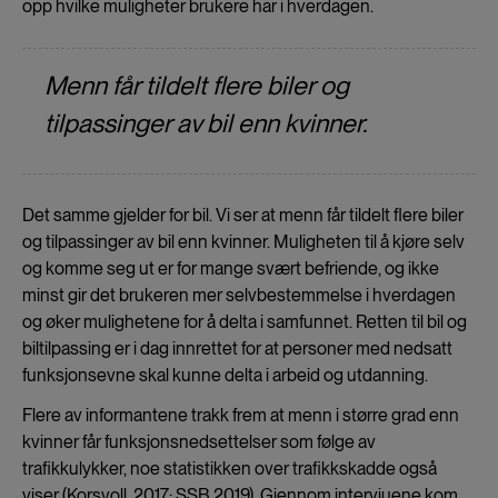
opp hvilke muligheter brukere har i hverdagen.
Menn får tildelt flere biler og
tilpassinger av bil enn kvinner.
Det samme gjelder for bil. Vi ser at menn får tildelt flere biler
og tilpassinger av bil enn kvinner. Muligheten til å kjøre selv
og komme seg ut er for mange svært befriende, og ikke
minst gir det brukeren mer selvbestemmelse i hverdagen
og øker mulighetene for å delta i samfunnet. Retten til bil og
biltilpassing er i dag innrettet for at personer med nedsatt
funksjonsevne skal kunne delta i arbeid og utdanning.
Flere av informantene trakk frem at menn i større grad enn
kvinner får funksjonsnedsettelser som følge av
trafikkulykker, noe statistikken over trafikkskadde også
viser (Korsvoll, 2017; SSB 2019). Gjennom intervjuene kom