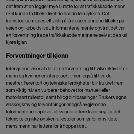
det frem at en legger mye til rette for at trafikkskadde menn
skal kunne ta tilbake livet de hadde før ulykken. Det
fremstod som spesielt viktig å få disse mennene tilbake på
veien og i arbeidslivet. Informantene mente også at det var
en forventning fra de trafikkskadde mennene selv at de skal
kjøre igjen.
Forventninger til kjønn
Intervjuene viser at det er en forventning til hvilke aktiviteter
menn og kvinner er interessert i, men også til hva de
mestrer. Førerkort og tekniske ferdigheter blir trukket frem
som viktig når en vurderer behovet for manuell eller
motorisert rullestol, samt bil og biltilpassinger. Brukers egne
ønsker, krav og forventninger er også avgjørende.
Informantene opplever at kvinner oftere kvier seg for det
tekniske og ikke ønsker rullestoler som er for innviklete,
mens menn har lettere for å hoppe i det.