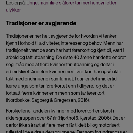
Les også:
Unge, mannlige sjåfører tar mer hensyn etter
ulykker
Tradisjoner er avgjørende
Tradisjoner er her helt avgjørende for hvordan vi tenker
kjønn i forhold til aktiviteter, interesser og behov. Menn har
tradisjonelt vært de som har hatt førerkort og kjørt bil, vært i
arbeid og tatt utdanning. De siste 40 årene har dette endret
seg i tråd med at flere kvinner tar utdanning og deltar i
arbeidslivet. Andelen kvinner med førerkort har også økt i
takt med endringene i samfunnet. I dag er det imidlertid
færre unge som tar førerkortet enn tidligere, og det er
fortsatt færre kvinner enn menn som tar førerkort
(Nordbakke, Sagberg & Gregersen, 2016).
Forskjellene i andelen kvinner med førerkort er størst i
aldersgruppen over 67 år (Hjorthol & Kjørstad, 2006). Det er
derfor ikke så rart at flere menn får tildelt bil og motorisert
rullestol i de eldre aldersgruppene. Det som forundrer oss er