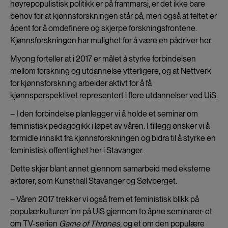
høyrepopulistisk politikk er på frammarsj, er det ikke bare
behov for at kjønnsforskningen står på, men også at feltet er
åpent for å omdefinere og skjerpe forskningsfrontene.
Kjønnsforskningen har mulighet for å være en pådriver her.
Myong forteller at i 2017 er målet å styrke forbindelsen
mellom forskning og utdannelse ytterligere, og at Nettverk
for kjønnsforskning arbeider aktivt for å få
kjønnsperspektivet representert i flere utdannelser ved UiS.
– I den forbindelse planlegger vi å holde et seminar om
feministisk pedagogikk i løpet av våren. I tillegg ønsker vi å
formidle innsikt fra kjønnsforskningen og bidra til å styrke en
feministisk offentlighet her i Stavanger.
Dette skjer blant annet gjennom samarbeid med eksterne
aktører, som Kunsthall Stavanger og Sølvberget.
– Våren 2017 trekker vi også frem et feministisk blikk på
populærkulturen inn på UiS gjennom to åpne seminarer: et
om TV-serien
Game of Thrones
, og et om den populære