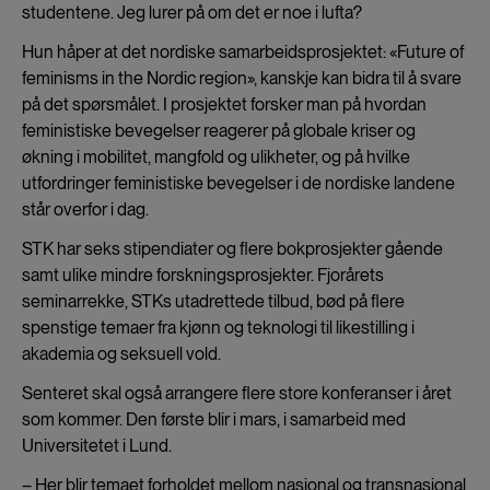
studentene. Jeg lurer på om det er noe i lufta?
Hun håper at det nordiske samarbeidsprosjektet: «Future of
feminisms in the Nordic region», kanskje kan bidra til å svare
på det spørsmålet. I prosjektet forsker man på hvordan
feministiske bevegelser reagerer på globale kriser og
økning i mobilitet, mangfold og ulikheter, og på hvilke
utfordringer feministiske bevegelser i de nordiske landene
står overfor i dag.
STK har seks stipendiater og flere bokprosjekter gående
samt ulike mindre forskningsprosjekter. Fjorårets
seminarrekke, STKs utadrettede tilbud, bød på flere
spenstige temaer fra kjønn og teknologi til likestilling i
akademia og seksuell vold.
Senteret skal også arrangere flere store konferanser i året
som kommer. Den første blir i mars, i samarbeid med
Universitetet i Lund.
– Her blir temaet forholdet mellom nasjonal og transnasjonal