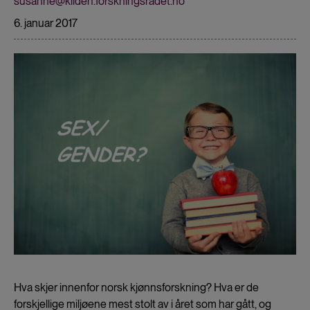
susanne@kilden.forskningsradet.no
6. januar 2017
Hva skjer innenfor norsk kjønnsforskning? Hva er de
forskjellige miljøene mest stolt av i året som har gått, og