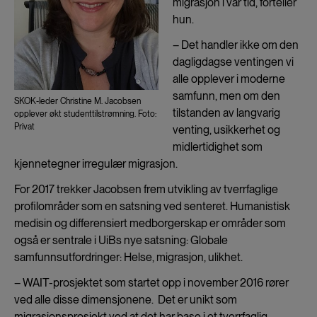
migrasjon i vår tid, forteller
hun.
– Det handler ikke om den
dagligdagse ventingen vi
alle opplever i moderne
samfunn, men om den
SKOK-leder Christine M. Jacobsen
tilstanden av langvarig
opplever økt studenttilstrømning. Foto:
Privat
venting, usikkerhet og
midlertidighet som
kjennetegner irregulær migrasjon.
For 2017 trekker Jacobsen frem utvikling av tverrfaglige
profilområder som en satsning ved senteret. Humanistisk
medisin og differensiert medborgerskap er områder som
også er sentrale i UiBs nye satsning: Globale
samfunnsutfordringer: Helse, migrasjon, ulikhet.
– WAIT-prosjektet som startet opp i november 2016 rører
ved alle disse dimensjonene. Det er unikt som
migrasjonsprosjekt ved at det har base i et tverrfaglig