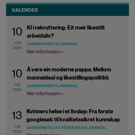
KALENDER
KI i rekruttering: Eit meir likestilt
10
arbeidsliv?
aug
LANGBRYGGEN 13, ARENDAL
2026
Mer informasjon »
Å vere ein moderne pappa: Mellom
10
mannsideal og likestillingspolitikk
aug
LANGBRYGGEN 13, ARENDAL
2026
Mer informasjon »
Kvinners helse i et livsløp: Fra første
13
googlesøk til kvalitetssikret kunnskap
aug
SAMFUNNSTELTET PÅ FERJEKAIA, ARENDAL
2026