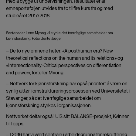
med å bygge ut undervisningen. Resultatet er at
emneporteføljen utvides fra to til fire kurs fra og med
studieåret 2017/2018.
Senterleder Lene Myong vil styrke det tverrfaglige samarbeidet om
kjønnsforskning. Foto: Bente Jæger
– De to nye emnene heter: «A posthuman era? New
theoretical reflections on the human and its relations» og
«Intersectionality: Critical perspectives on differentiation
and power», forteller Myong.
– Nettverk for kjønnsforskning har også prioritert å være en
synlig aktør i omstruktureringsprosessen ved Universitetet i
Stavanger, så det tverrfaglige samarbeidet om
kjønnsforskning styrkes i organisasjonen.
Nettverket deltar også i UiS sitt BALANSE-prosjekt, Kvinner
til Topps.
– I 2016 har vi vært sentrale i arbeidsgruppa for rekruttering