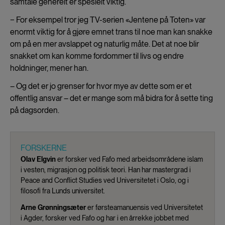
samtale generelt er spesielt viktig.
− For eksempel tror jeg TV-serien «Jentene på Toten» var
enormt viktig for å gjøre emnet trans til noe man kan snakke
om på en mer avslappet og naturlig måte. Det at noe blir
snakket om kan komme fordommer til livs og endre
holdninger, mener han.
– Og det er jo grenser for hvor mye av dette som er et
offentlig ansvar – det er mange som må bidra for å sette ting
på dagsorden.
FORSKERNE
Olav Elgvin
er forsker ved Fafo med arbeidsområdene islam
i vesten, migrasjon og politisk teori. Han har mastergrad i
Peace and Conflict Studies ved Universitetet i Oslo, og i
filosofi fra Lunds universitet.
Arne Grønningsæter
er førsteamanuensis ved Universitetet
i Agder, forsker ved Fafo og har i en årrekke jobbet med