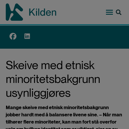
Hopp
til
hovedinnhold
Top
menu
Skeive med etnisk
minoritetsbakgrunn
usynliggjøres
Mange skeive med etnisk minoritetsbakgrunn
jobber hardt med å balansere livene sine. – Når man
tilhører flere minoriteter, kan man fort stå overfor
valg om hvilken identitet som er viktigst, sier en av