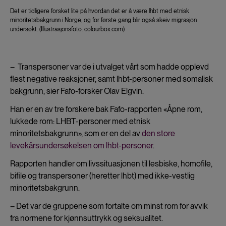
Det er tidligere forsket lite på hvordan det er å være lhbt med etnisk
minoritetsbakgrunn i Norge, og for første gang blir også skeiv migrasjon
undersøkt. (Illustrasjonsfoto: colourbox.com)
– Transpersoner var de i utvalget vårt som hadde opplevd
flest negative reaksjoner, samt lhbt-personer med somalisk
bakgrunn, sier Fafo-forsker Olav Elgvin.
Han er en av tre forskere bak Fafo-rapporten «Åpne rom,
lukkede rom: LHBT-personer med etnisk
minoritetsbakgrunn», som er en del av
den store
levekårsundersøkelsen om lhbt-personer
.
Rapporten handler om livssituasjonen til lesbiske, homofile,
bifile og transpersoner (heretter lhbt) med ikke-vestlig
minoritetsbakgrunn.
– Det var de gruppene som fortalte om minst rom for avvik
fra normene for kjønnsuttrykk og seksualitet.