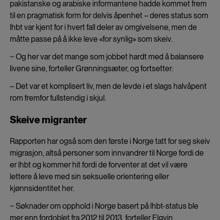
pakistanske og arabiske informantene hadde kommet frem
til en pragmatisk form for delvis åpenhet – deres status som
lhbt var kjent for i hvert fall deler av omgivelsene, men de
måtte passe på å ikke leve «for synlig» som skeiv.
− Og her var det mange som jobbet hardt med å balansere
livene sine, forteller Grønningsæter, og fortsetter:
– Det var et komplisert liv, men de levde i et slags halvåpent
rom fremfor fullstendig i skjul.
Skeive migranter
Rapporten har også som den første i Norge tatt for seg skeiv
migrasjon, altså personer som innvandrer til Norge fordi de
er lhbt og kommer hit fordi de forventer at det vil være
lettere å leve med sin seksuelle orientering eller
kjønnsidentitet her.
− Søknader om opphold i Norge basert på lhbt-status ble
mer enn fordoblet fra 2012 til 2013, forteller Elgvin.