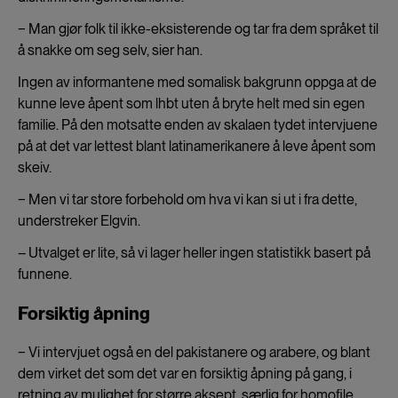
− Man gjør folk til ikke-eksisterende og tar fra dem språket til
å snakke om seg selv, sier han.
Ingen av informantene med somalisk bakgrunn oppga at de
kunne leve åpent som lhbt uten å bryte helt med sin egen
familie. På den motsatte enden av skalaen tydet intervjuene
på at det var lettest blant latinamerikanere å leve åpent som
skeiv.
− Men vi tar store forbehold om hva vi kan si ut i fra dette,
understreker Elgvin.
– Utvalget er lite, så vi lager heller ingen statistikk basert på
funnene.
Forsiktig åpning
− Vi intervjuet også en del pakistanere og arabere, og blant
dem virket det som det var en forsiktig åpning på gang, i
retning av mulighet for større aksept, særlig for homofile