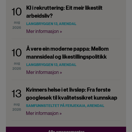
KI i rekruttering: Eit meir likestilt
10
arbeidsliv?
aug
LANGBRYGGEN 13, ARENDAL
2026
Mer informasjon »
Å vere ein moderne pappa: Mellom
10
mannsideal og likestillingspolitikk
aug
LANGBRYGGEN 13, ARENDAL
2026
Mer informasjon »
Kvinners helse i et livsløp: Fra første
13
googlesøk til kvalitetssikret kunnskap
aug
SAMFUNNSTELTET PÅ FERJEKAIA, ARENDAL
2026
Mer informasjon »
Alle arrangementer