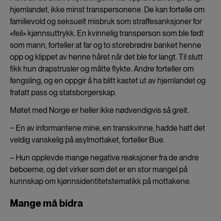
hjemlandet, ikke minst transpersonene. De kan fortelle om
familievold og seksuelt misbruk som straffesanksjoner for
«feil» kjønnsuttrykk. En kvinnelig transperson som ble født
som mann, forteller at far og to storebrødre banket henne
opp og klippet av henne håret når det ble for langt. Til slutt
fikk hun drapstrusler og måtte flykte. Andre forteller om
fengsling, og en oppgir å ha blitt kastet ut av hjemlandet og
fratatt pass og statsborgerskap.
Møtet med Norge er heller ikke nødvendigvis så greit.
− En av informantene mine, en transkvinne, hadde hatt det
veldig vanskelig på asylmottaket, forteller Bue.
– Hun opplevde mange negative reaksjoner fra de andre
beboerne, og det virker som det er en stor mangel på
kunnskap om kjønnsidentitetstematikk på mottakene.
Mange må bidra