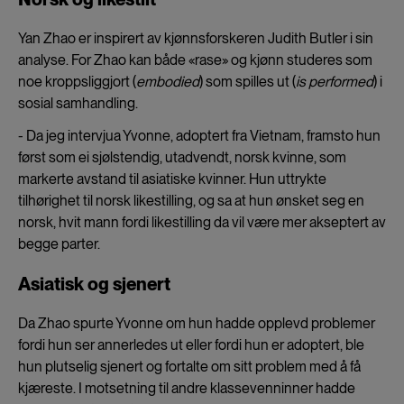
Yan Zhao er inspirert av kjønnsforskeren Judith Butler i sin
analyse. For Zhao kan både «rase» og kjønn studeres som
noe kroppsliggjort (
embodied
) som spilles ut (
is performed
) i
sosial samhandling.
- Da jeg intervjua Yvonne, adoptert fra Vietnam, framsto hun
først som ei sjølstendig, utadvendt, norsk kvinne, som
markerte avstand til asiatiske kvinner. Hun uttrykte
tilhørighet til norsk likestilling, og sa at hun ønsket seg en
norsk, hvit mann fordi likestilling da vil være mer akseptert av
begge parter.
Asiatisk og sjenert
Da Zhao spurte Yvonne om hun hadde opplevd problemer
fordi hun ser annerledes ut eller fordi hun er adoptert, ble
hun plutselig sjenert og fortalte om sitt problem med å få
kjæreste. I motsetning til andre klassevenninner hadde