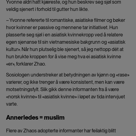
Yvonne aldri hatt kjæreste, og hun beskrev seg sjøl som
veldig sjenert i forhold til gutter hun likte.
– Yvonne refererte til romantiske, asiatiske filmer og bøker
hvor kvinner er passive og mennene tar initiativet. Hun
plasserte seg sjøl i en asiatisk kvinnekropp ved å relatere
egen sjenanse til sin vietnamesiske bakgrunn og «asiatisk
kultur». Når hun plutselig ble sjenert, så jeg nettopp dét at
hun brukte kroppen for å vise meg hva ei asiatisk kvinne
«er», forklarer Zhao.
Sosiologen understreker at betydningen av kjønn og «rase»
varierer, og ikke trenger å være konsistent, men kan være
motsetningsfylt. Slik gikk denne informanten fra å være
«norsk kvinne» til «asiatisk kvinne» i løpet av tida intervjuet
varte.
Annerledes = muslim
Flere av Zhaos adopterte informanter har feilaktig blitt