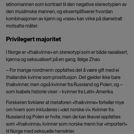
latinomannen som kontrast til den negative stereotypien av
den muslimske mannen, og eksemplifiserer hvordan
kombinasjonen av kjønn og «rase» kan virke på diametralt
motsatte måter.
Privilegert majoritet
I Norge er «thaikvinne» en stereotypi som er både rasialisert,
kjønna og seksualisert på en gang, ifølge Zhao.
– For mange nordmenn oppfattes det å være gift med ei
thailandsk kvinne som prostitusjon. Det gjelder ikke bare
thaikvinner, men også kvinner fra Russland og Polen, og –
som Isabels historie viser – kvinner fra Latin-Amerika.
Forskeren forklarer at metaforen «thaikvinne» forteller mye
om hvem som inkluderes i «det norske vi». Kvinner fra
Russland og Polen er hvite, men de kan likevel oppfattes
som «thaikvinna», kvinner som norske menn har «importert»
til Norge med seksuelle hensikter.