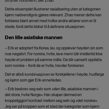
utnytter nordmenn, sier Zhao.
Dette eksemplet illustrerer rasialisering uten at kategorien
kjønn nødvendigvis gjøres relevant. Zhao mener dette kan
forklares blant annet med hvilke andre aktører som er til
stede, fordi dette bidrar til å definere situasjonen.
Den lille asiatiske mannen
– Erik er adoptert fra Korea, lav, og opplever høyden sin som
noe negativt. For norske, hvite, lave menn blir imidlertid ikke
høyde et problem på samme måte. De blir uansett oppfatta
som norske – fordi de er hvite, hevder forskeren.
Det er altså
kombinasjonen
av forskjellene i høyde, hudfarge
og kjønn som gjør Erik annerledes.
– Erik beskrev seg selv som «den lille, asiatiske mannen i
det store, hvite Norge». Han skaper dermed en
kroppsliggjort kontrast mellom seg selv og «det norske».
Jeg ser på kroppen som et sted der kategorier som kjønn