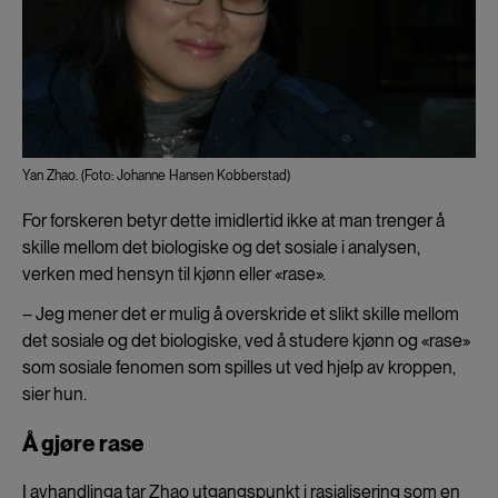
Yan Zhao. (Foto: Johanne Hansen Kobberstad)
For forskeren betyr dette imidlertid ikke at man trenger å
skille mellom det biologiske og det sosiale i analysen,
verken med hensyn til kjønn eller «rase».
– Jeg mener det er mulig å overskride et slikt skille mellom
det sosiale og det biologiske, ved å studere kjønn og «rase»
som sosiale fenomen som spilles ut ved hjelp av kroppen,
sier hun.
Å gjøre rase
I avhandlinga tar Zhao utgangspunkt i rasialisering som en