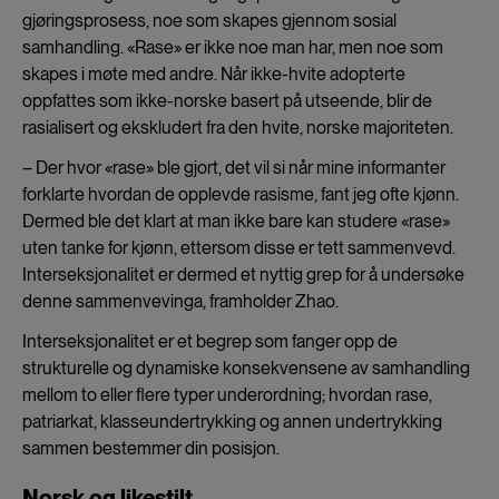
gjøringsprosess, noe som skapes gjennom sosial
samhandling. «Rase» er ikke noe man har, men noe som
skapes i møte med andre. Når ikke-hvite adopterte
oppfattes som ikke-norske basert på utseende, blir de
rasialisert og ekskludert fra den hvite, norske majoriteten.
– Der hvor «rase» ble gjort, det vil si når mine informanter
forklarte hvordan de opplevde rasisme, fant jeg ofte kjønn.
Dermed ble det klart at man ikke bare kan studere «rase»
uten tanke for kjønn, ettersom disse er tett sammenvevd.
Interseksjonalitet er dermed et nyttig grep for å undersøke
denne sammenvevinga, framholder Zhao.
Interseksjonalitet er et begrep som fanger opp de
strukturelle og dynamiske konsekvensene av samhandling
mellom to eller flere typer underordning; hvordan rase,
patriarkat, klasseundertrykking og annen undertrykking
sammen bestemmer din posisjon.
Norsk og likestilt