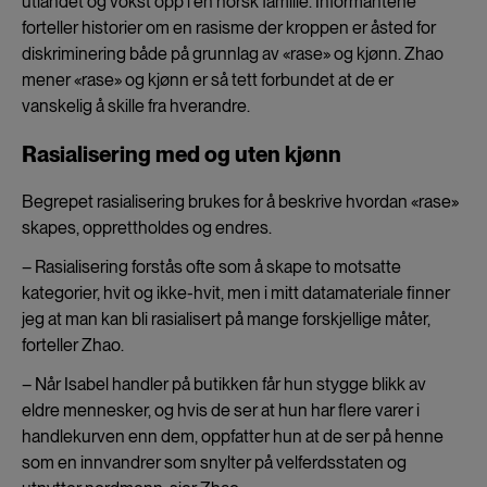
utlandet og vokst opp i en norsk familie. Informantene
forteller historier om en rasisme der kroppen er åsted for
diskriminering både på grunnlag av «rase» og kjønn. Zhao
mener «rase» og kjønn er så tett forbundet at de er
vanskelig å skille fra hverandre.
Rasialisering med og uten kjønn
Begrepet rasialisering brukes for å beskrive hvordan «rase»
skapes, opprettholdes og endres.
– Rasialisering forstås ofte som å skape to motsatte
kategorier, hvit og ikke-hvit, men i mitt datamateriale finner
jeg at man kan bli rasialisert på mange forskjellige måter,
forteller Zhao.
– Når Isabel handler på butikken får hun stygge blikk av
eldre mennesker, og hvis de ser at hun har flere varer i
handlekurven enn dem, oppfatter hun at de ser på henne
som en innvandrer som snylter på velferdsstaten og