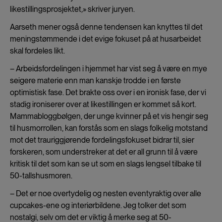
likestillingsprosjektet
,
»
skriver juryen.
Aarseth mener også denne tendensen kan knyttes til det
meningstømmende i det evige fokuset på at husarbeidet
skal fordeles likt.
– Arbeidsfordelingen i hjemmet har vist seg å være en mye
seigere materie enn man kanskje trodde i en første
optimistisk fase. Det brakte oss over i en ironisk fase, der vi
stadig ironiserer over at likestillingen er kommet så kort.
Mammabloggbølgen, der unge kvinner på et vis hengir seg
til husmorrollen, kan forstås som en slags folkelig motstand
mot det trauriggjørende fordelingsfokuset bidrar til, sier
forskeren, som understreker at det er all grunn til å være
kritisk til det som kan se ut som en slags lengsel tilbake til
50-tallshusmoren.
– Det er noe overtydelig og nesten eventyraktig over alle
cupcakes-ene og interiørbildene. Jeg tolker det som
nostalgi, selv om det er viktig å merke seg at 50-