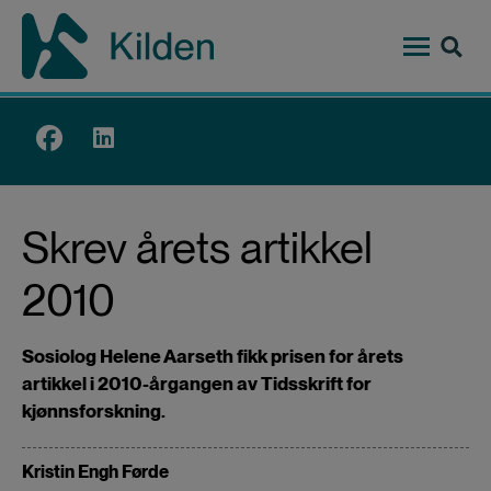
Hopp
til
hovedinnhold
Top
menu
Skrev årets artikkel
2010
Sosiolog Helene Aarseth fikk prisen for årets
artikkel i 2010-årgangen av Tidsskrift for
kjønnsforskning.
Kristin Engh Førde