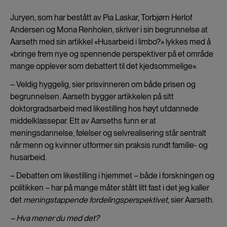
Juryen, som har bestått av Pia Laskar, Torbjørn Herlof
Andersen og Mona Renholen, skriver i sin begrunnelse at
Aarseth med sin artikkel «Husarbeid i limbo?» lykkes med å
«bringe frem nye og spennende perspektiver på et område
mange opplever som debattert til det kjedsommelige».
– Veldig hyggelig, sier prisvinneren om både prisen og
begrunnelsen. Aarseth bygger artikkelen på sitt
doktorgradsarbeid med likestilling hos høyt utdannede
middelklassepar. Ett av Aarseths funn er at
meningsdannelse, følelser og selvrealisering står sentralt
når menn og kvinner utformer sin praksis rundt familie- og
husarbeid.
– Debatten om likestilling i hjemmet – både i forskningen og
politikken – har på mange måter stått litt fast i det jeg kaller
det
meningstappende fordelingsperspektivet
, sier Aarseth.
– Hva mener du med det?