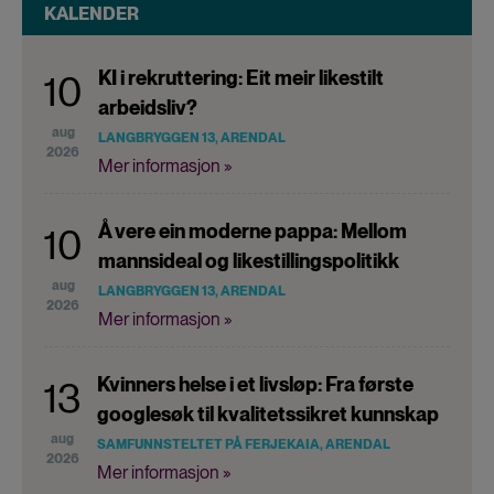
KALENDER
KI i rekruttering: Eit meir likestilt
10
arbeidsliv?
aug
LANGBRYGGEN 13, ARENDAL
2026
Mer informasjon »
Å vere ein moderne pappa: Mellom
10
mannsideal og likestillingspolitikk
aug
LANGBRYGGEN 13, ARENDAL
2026
Mer informasjon »
Kvinners helse i et livsløp: Fra første
13
googlesøk til kvalitetssikret kunnskap
aug
SAMFUNNSTELTET PÅ FERJEKAIA, ARENDAL
2026
Mer informasjon »