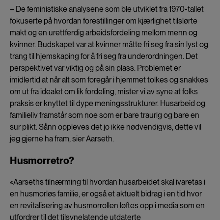
– De feministiske analysene som ble utviklet fra 1970-tallet
fokuserte på hvordan forestillinger om kjærlighet tilslørte
makt og en urettferdig arbeidsfordeling mellom menn og
kvinner. Budskapet var at kvinner måtte fri seg fra sin lyst og
trang til hjemskaping for å fri seg fra underordningen. Det
perspektivet var viktig og på sin plass. Problemet er
imidlertid at når alt som foregår i hjemmet tolkes og snakkes
om ut fra idealet om lik fordeling, mister vi av syne at folks
praksis er knyttet til dype meningsstrukturer. Husarbeid og
familieliv framstår som noe som er bare traurig og bare en
sur plikt. Sånn oppleves det jo ikke nødvendigvis, dette vil
jeg gjerne ha fram, sier Aarseth.
Husmorretro?
«Aarseths tilnærming til hvordan husarbeidet skal ivaretas i
en husmorløs familie, er også et aktuelt bidrag i en tid hvor
en revitalisering av husmorrollen løftes opp i media som en
utfordrer til det tilsynelatende utdaterte