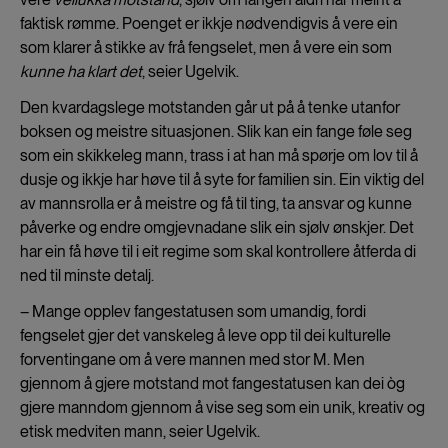
faktisk rømme. Poenget er ikkje nødvendigvis å vere ein
som klarer å stikke av frå fengselet, men å vere ein som
kunne ha klart det
, seier Ugelvik.
Den kvardagslege motstanden går ut på å tenke utanfor
boksen og meistre situasjonen. Slik kan ein fange føle seg
som ein skikkeleg mann, trass i at han må spørje om lov til å
dusje og ikkje har høve til å syte for familien sin. Ein viktig del
av mannsrolla er å meistre og få til ting, ta ansvar og kunne
påverke og endre omgjevnadane slik ein sjølv ønskjer. Det
har ein få høve til i eit regime som skal kontrollere åtferda di
ned til minste detalj.
– Mange opplev fangestatusen som umandig, fordi
fengselet gjer det vanskeleg å leve opp til dei kulturelle
forventingane om å vere mannen med stor M. Men
gjennom å gjere motstand mot fangestatusen kan dei òg
gjere manndom gjennom å vise seg som ein unik, kreativ og
etisk medviten mann, seier Ugelvik.