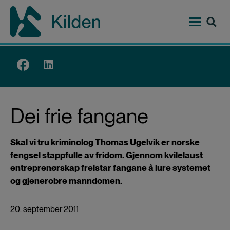
Hopp
til
hovedinnhold
Top
menu
Dei frie fangane
Skal vi tru kriminolog Thomas Ugelvik er norske
fengsel stappfulle av fridom. Gjennom kvilelaust
entreprenørskap freistar fangane å lure systemet
og gjenerobre manndomen.
20. september 2011