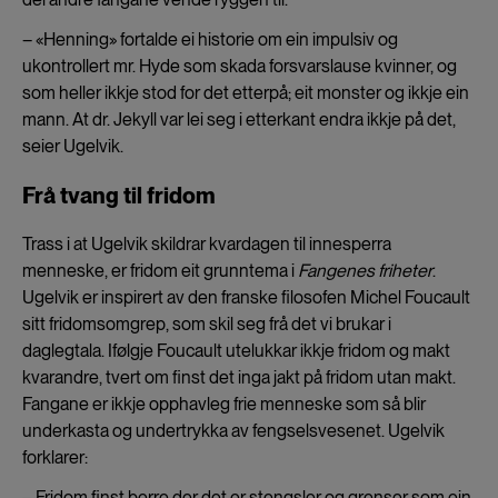
– «Henning» fortalde ei historie om ein impulsiv og
ukontrollert mr. Hyde som skada forsvarslause kvinner, og
som heller ikkje stod for det etterpå; eit monster og ikkje ein
mann. At dr. Jekyll var lei seg i etterkant endra ikkje på det,
seier Ugelvik.
Frå tvang til fridom
Trass i at Ugelvik skildrar kvardagen til innesperra
menneske, er fridom eit grunntema i
Fangenes friheter
.
Ugelvik er inspirert av den franske filosofen Michel Foucault
sitt fridomsomgrep, som skil seg frå det vi brukar i
daglegtala. Ifølgje Foucault utelukkar ikkje fridom og makt
kvarandre, tvert om finst det inga jakt på fridom utan makt.
Fangane er ikkje opphavleg frie menneske som så blir
underkasta og undertrykka av fengselsvesenet. Ugelvik
forklarer:
–
Fridom finst berre der det er stengsler og grenser som ein