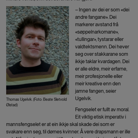
– Ingen av dei er som «dei
andre fangane». Dei
markerer avstand frå
«søppelnarkomane»,
«tullingar», tystarar eller
valdtektsmenn. Dei hever
seg over stakkarane som
ikkje taklar kvardagen. Dei
er alle eldre, meir erfarne,
meir profesjonelle eller
meir kreative enn den
jamne fangen, seier
Ugelvik.
Thomas Ugelvik. (Foto: Beate Sletvold
Øistad)
Fengselet er fullt av moral.
Eit viktig etisk imperativ i
mannsfengselet er at ein ikkje skal skade dei som er
svakare enn seg, til dømes kvinner. Å vere drapsmann er ille