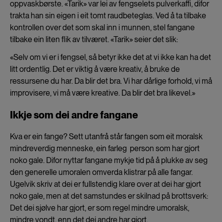
oppvaskbørste. «Tarik» var lei av fengselets pulverkaffi, difor
trakta han sin eigen i eit tomt raudbeteglas. Ved å ta tilbake
kontrollen over det som skal inn i munnen, stel fangane
tilbake ein liten flik av tilværet.
«Tarik» seier det slik:
«Selv om vi er i fengsel, så betyr ikke det at vi ikke kan ha det
litt ordentlig. Det er viktig å være kreativ, å bruke de
ressursene du har. Da blir det bra. Vi har dårlige forhold, vi må
improvisere, vi må være kreative.
Da blir det bra likevel.»
Ikkje som dei andre fangane
Kva er ein fange? Sett utanfrå står fangen som eit moralsk
mindreverdig menneske, ein farleg person som har gjort
noko gale. Difor nyttar fangane mykje tid på å plukke av seg
den generelle umoralen omverda klistrar på alle fangar.
Ugelvik skriv at dei er fullstendig klare over at dei har gjort
noko gale, men at det samstundes er skilnad på brottsverk:
Det dei sjølve har gjort, er som regel mindre umoralsk,
mindre vondt, enn det dei andre har gjort.