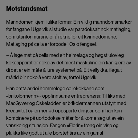
Motstandsmat
Manndomen kjem i ulike formar. Ein viktig manndomsmarkør
for fangane i Ugelvik si studie var paradoksalt nok matlaging,
som utanfor murane er å rekne for eit kvinnedomene.
Matlaging på cella er forbode i Oslo fengsel.
– Å lage mat på cella med eit heimelaga og høgst ulovleg
kokeapparat er noko av det mest maskuline ein kan gjere av
di det er ein måte å lure systemet på. Eit vellykka, illegalt
måltid blir noko å vere stolt av, fortel Ugelvik.
Han omtalar dei hemmelege cellekokkane som
«brikolørmenn» - oppfinnsame entreprenørar. Til liks med
MacGyver og Oskeladden er brikolørmannen utstyrt med
kreativitet og ei mengd oppsparte dingsar, som han kan
kombinere på uortodokse måtar for å kome seg ut av ein
vanskeleg situasjon. Fangen «Florin» trong ein visp og
plukka like godt ut alle børstehåra av ein gamal