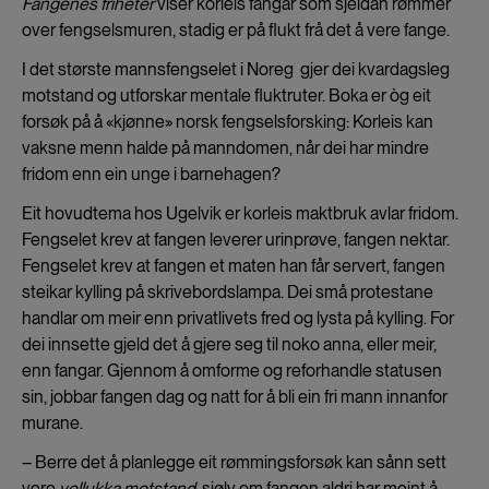
Fangenes friheter
viser korleis fangar som sjeldan rømmer
over fengselsmuren, stadig er på flukt frå det å vere fange.
I det største mannsfengselet i Noreg gjer dei kvardagsleg
motstand og utforskar mentale fluktruter. Boka er òg eit
forsøk på å «kjønne» norsk fengselsforsking: Korleis kan
vaksne menn halde på manndomen, når dei har mindre
fridom enn ein unge i barnehagen?
Eit hovudtema hos Ugelvik er korleis maktbruk avlar fridom.
Fengselet krev at fangen leverer urinprøve, fangen nektar.
Fengselet krev at fangen et maten han får servert, fangen
steikar kylling på skrivebordslampa. Dei små protestane
handlar om meir enn privatlivets fred og lysta på kylling. For
dei innsette gjeld det å gjere seg til noko anna, eller meir,
enn fangar. Gjennom å omforme og reforhandle statusen
sin, jobbar fangen dag og natt for å bli ein fri mann innanfor
murane.
– Berre det å planlegge eit rømmingsforsøk kan sånn sett
vere
vellukka
motstand
, sjølv om fangen aldri har meint å