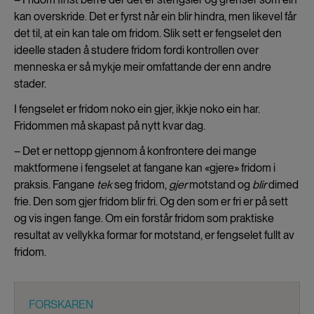
kan overskride. Det er fyrst når ein blir hindra, men likevel får
det til, at ein kan tale om fridom. Slik sett er fengselet den
ideelle staden å studere fridom fordi kontrollen over
menneska er så mykje meir omfattande der enn andre
stader.
I fengselet er fridom noko ein gjer, ikkje noko ein har.
Fridommen må skapast på nytt kvar dag.
– Det er nettopp gjennom å konfrontere dei mange
maktformene i fengselet at fangane kan «gjere» fridom i
praksis. Fangane
tek
seg fridom,
gjer
motstand og
blir
dimed
frie. Den som gjer fridom blir fri. Og den som er fri er på sett
og vis ingen fange. Om ein forstår fridom som praktiske
resultat av vellykka formar for motstand, er fengselet fullt av
fridom.
FORSKAREN