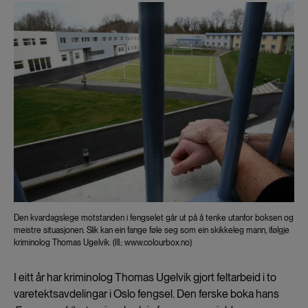
Den kvardagslege motstanden i fengselet går ut på å tenke utanfor boksen og
meistre situasjonen. Slik kan ein fange føle seg som ein skikkeleg mann, ifølgje
kriminolog Thomas Ugelvik. (Ill.: www.colourbox.no)
I eitt år har kriminolog Thomas Ugelvik gjort feltarbeid i to
varetektsavdelingar i Oslo fengsel. Den ferske boka hans