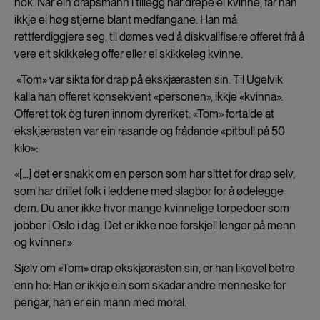
nok. Når ein drapsmann i tillegg har drepe ei kvinne, får han
ikkje ei høg stjerne blant medfangane. Han må
rettferdiggjere seg, til dømes ved å diskvalifisere offeret frå å
vere eit skikkeleg offer eller ei skikkeleg kvinne.
«Tom» var sikta for drap på ekskjærasten sin. Til Ugelvik
kalla han offeret konsekvent «personen», ikkje «kvinna».
Offeret tok òg turen innom dyreriket: «Tom» fortalde at
ekskjærasten var ein rasande og frådande «pitbull på 50
kilo»:
«[...] det er snakk om en person som har sittet for drap selv,
som har drillet folk i leddene med slagbor for å ødelegge
dem.
Du aner ikke hvor mange kvinnelige torpedoer som
jobber i Oslo i dag. Det er ikke noe forskjell lenger på menn
og kvinner.»
Sjølv om «Tom» drap ekskjærasten sin, er han likevel betre
enn ho: Han er ikkje ein som skadar andre menneske for
pengar, han er ein mann med moral.