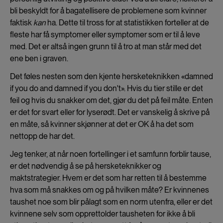
bli beskyldt for å bagatellisere de problemene som kvinner
faktisk
kan
ha. Dette til tross for at statistikken forteller at de
fleste har få symptomer eller symptomer som er til å leve
med. Det er altså ingen grunn til å tro at man står med det
ene ben i graven.
Det føles nesten som den kjente hersketeknikken «damned
if you do and damned if you don't». Hvis du tier stille er det
feil og hvis du snakker om det, gjør du det på feil måte. Enten
er det for svart eller for lyserødt. Det er vanskelig å skrive på
en måte, så kvinner skjønner at det er OK å ha det som
nettopp de har det.
Jeg tenker, at når noen fortellinger i et samfunn forblir tause,
er det nødvendig å se på hersketeknikker og
maktstrategier. Hvem er det som har retten til å bestemme
hva som må snakkes om og på hvilken måte? Er kvinnenes
taushet noe som blir pålagt som en norm utenfra, eller er det
kvinnene selv som opprettolder tausheten for ikke å bli