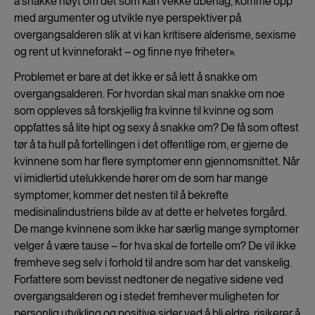
å snakke høyt om det som kan vekke ubehag, komme opp
med argumenter og utvikle nye perspektiver på
overgangsalderen slik at vi kan kritisere alderisme, sexisme
og rent ut kvinneforakt – og finne nye friheter».
Problemet er bare at det ikke er så lett å snakke om
overgangsalderen. For hvordan skal man snakke om noe
som oppleves så forskjellig fra kvinne til kvinne og som
oppfattes så lite hipt og sexy å snakke om? De få som oftest
tør å ta hull på fortellingen i det offentlige rom, er gjerne de
kvinnene som har flere symptomer enn gjennomsnittet. Når
vi imidlertid utelukkende hører om de som har mange
symptomer, kommer det nesten til å bekrefte
medisinalindustriens bilde av at dette er helvetes forgård.
De mange kvinnene som ikke har særlig mange symptomer
velger å være tause – for hva skal de fortelle om? De vil ikke
fremheve seg selv i forhold til andre som har det vanskelig.
Forfattere som bevisst nedtoner de negative sidene ved
overgangsalderen og i stedet fremhever muligheten for
personlig utvikling og positive sider ved å bli eldre, risikerer å