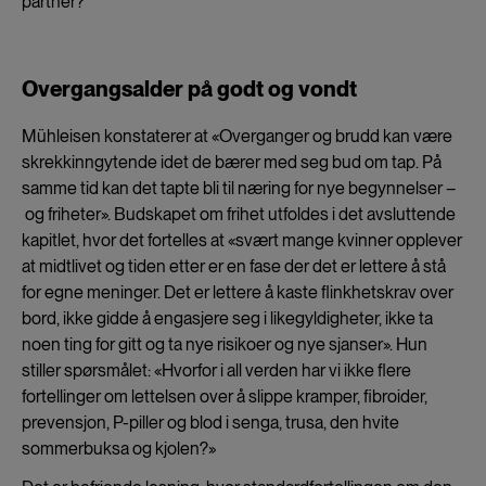
and
partner?
cookies
Overgangsalder på godt og vondt
Mühleisen konstaterer at «Overganger og brudd kan være
skrekkinngytende idet de bærer med seg bud om tap. På
samme tid kan det tapte bli til næring for nye begynnelser –
og friheter». Budskapet om frihet utfoldes i det avsluttende
kapitlet, hvor det fortelles at «svært mange kvinner opplever
at midtlivet og tiden etter er en fase der det er lettere å stå
for egne meninger. Det er lettere å kaste flinkhetskrav over
bord, ikke gidde å engasjere seg i likegyldigheter, ikke ta
noen ting for gitt og ta nye risikoer og nye sjanser». Hun
stiller spørsmålet: «Hvorfor i all verden har vi ikke flere
fortellinger om lettelsen over å slippe kramper, fibroider,
prevensjon, P-piller og blod i senga, trusa, den hvite
sommerbuksa og kjolen?»