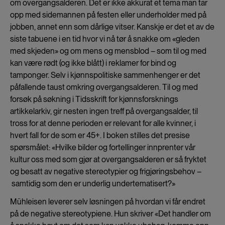
om overgangsalderen. Det er ikke akkurat et tema man tar
opp med sidemannen på festen eller underholder med på
jobben, annet enn som dårlige vitser. Kanskje er det et av de
siste tabuene i en tid hvor vi nå tør å snakke om «gleden
med skjeden» og om mens og mensblod – som til og med
kan være rødt (og ikke blått) i reklamer for bind og
tamponger. Selv i kjønnspolitiske sammenhenger er det
påfallende taust omkring overgangsalderen. Til og med
forsøk på søkning i Tidsskrift for kjønnsforsknings
artikkelarkiv, gir nesten ingen treff på overgangsalder, til
tross for at denne perioden er relevant for alle kvinner, i
hvert fall for de som er 45+. I boken stilles det presise
spørsmålet: «Hvilke bilder og fortellinger innprenter vår
kultur oss med som gjør at overgangsalderen er så fryktet
og besatt av negative stereotypier og frigjøringsbehov –
samtidig som den er underlig undertematisert?»
Mühleisen leverer selv løsningen på hvordan vi får endret
på de negative stereotypiene. Hun skriver «Det handler om