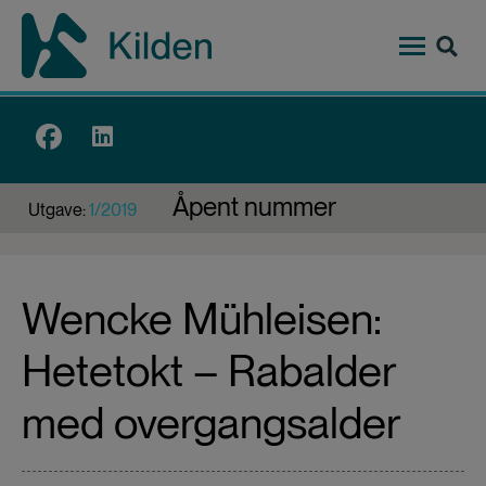
Hopp
til
hovedinnhold
Top
menu
Åpent nummer
Utgave:
1/2019
Wencke Mühleisen:
Hetetokt – Rabalder
med overgangsalder