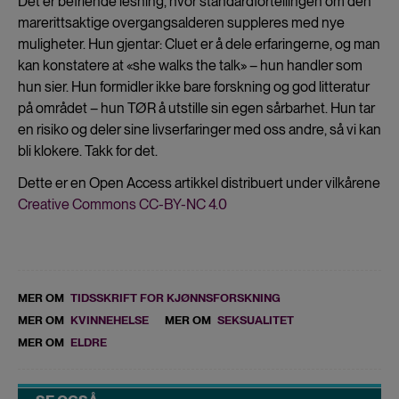
Det er befriende lesning, hvor standardfortellingen om den
marerittsaktige overgangsalderen suppleres med nye
muligheter. Hun gjentar: Cluet er å dele erfaringerne, og man
kan konstatere at «she walks the talk» – hun handler som
hun sier. Hun formidler ikke bare forskning og god litteratur
på området – hun TØR å utstille sin egen sårbarhet. Hun tar
en risiko og deler sine livserfaringer med oss andre, så vi kan
bli klokere. Takk for det.
Dette er en Open Access artikkel distribuert under vilkårene
Creative Commons CC-BY-NC 4.0
MER OM
TIDSSKRIFT FOR KJØNNSFORSKNING
MER OM
KVINNEHELSE
MER OM
SEKSUALITET
MER OM
ELDRE