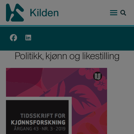
Hopp
til
hovedinnhold
Top
menu
Politikk, kjønn og likestilling