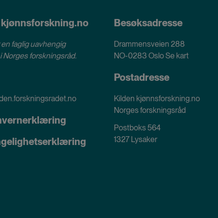
 kjønnsforskning.no
Besøksadresse
 en faglig uavhengig
Drammensveien 288
i
Norges forskningsråd
.
NO-0283 Oslo
Se kart
Postadresse
den.forskningsradet.no
Kilden kjønnsforskning.no
Norges forskningsråd
nvernerklæring
Postboks 564
1327 Lysaker
ngelighetserklæring