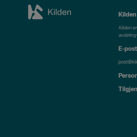
Kilden
Kilden er
avdeling 
E-post
post@kil
Perso
Tilgje