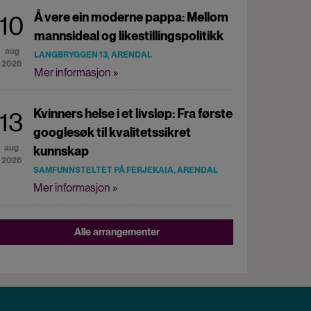
Å vere ein moderne pappa: Mellom
10
mannsideal og likestillingspolitikk
aug
LANGBRYGGEN 13, ARENDAL
2026
Mer informasjon »
Kvinners helse i et livsløp: Fra første
13
googlesøk til kvalitetssikret
aug
kunnskap
2026
SAMFUNNSTELTET PÅ FERJEKAIA, ARENDAL
Mer informasjon »
Alle arrangementer