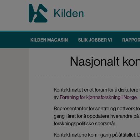
Hopp
til
hovedinnhold
KILDEN MAGASIN
SLIK JOBBER VI
RAPPO
Main
navigation
Nasjonalt kon
Kontaktmøtet er et forum for å diskutere 
av
Forening for kjønnsforskning i Norge
.
Representanter for sentre og nettverk for
gang i året for å oppdatere hverandre på 
forskningspolitiske spørsmål.
Kontaktmøtene kom i gang på åttitallet. 