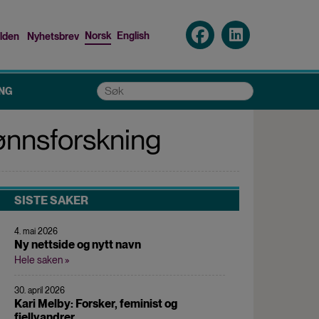
Norsk
English
lden
Nyhetsbrev
p
nu
Søk
NG
jønnsforskning
SISTE SAKER
4. mai 2026
Ny nettside og nytt navn
Hele saken »
30. april 2026
Kari Melby: Forsker, feminist og
fjellvandrer