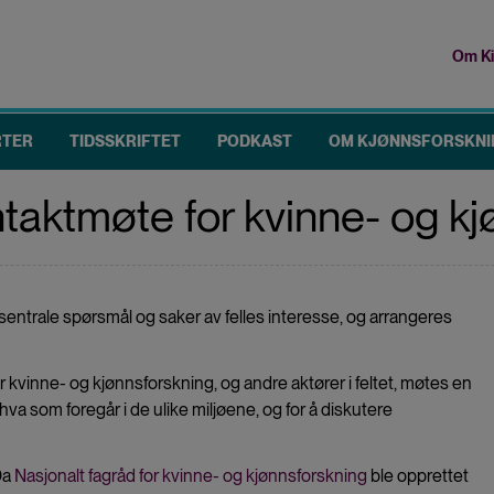
Om Ki
To
me
RTER
TIDSSKRIFTET
PODKAST
OM KJØNNSFORSKNI
taktmøte for kvinne- og k
sentrale spørsmål og saker av felles interesse, og arrangeres
 kvinne- og kjønnsforskning, og andre aktører i feltet, møtes en
hva som foregår i de ulike miljøene, og for å diskutere
Da
Nasjonalt fagråd for kvinne- og kjønnsforskning
ble opprettet