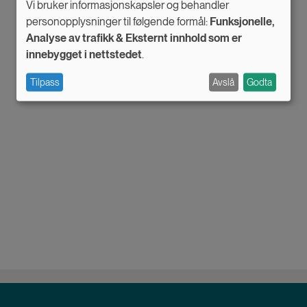
Vi bruker informasjonskapsler og behandler
Use
personopplysninger til følgende formål:
Funksjonelle,
Analyse av trafikk & Eksternt innhold som er
of
innebygget i nettstedet
.
personal
Tilpass
Avslå
Godta
data
and
cookies