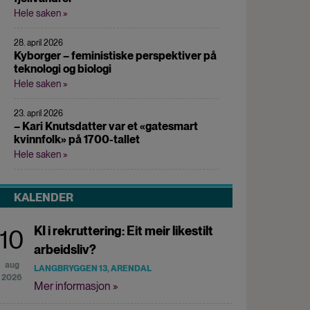
Hele saken »
28. april 2026
Kyborger – feministiske perspektiver på
teknologi og biologi
Hele saken »
23. april 2026
– Kari Knutsdatter var et «gatesmart
kvinnfolk» på 1700-tallet
Hele saken »
KALENDER
KI i rekruttering: Eit meir likestilt
10
arbeidsliv?
aug
LANGBRYGGEN 13, ARENDAL
2026
Mer informasjon »