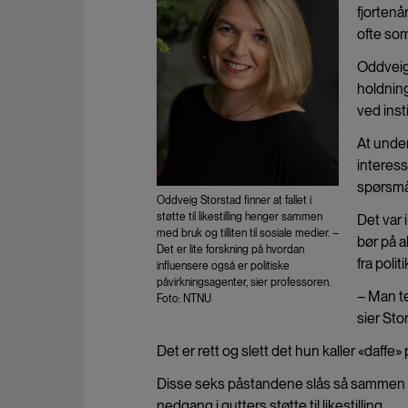
fjorten
ofte so
Oddveig 
holdning
ved inst
At under
interes
spørsmål
Oddveig Storstad finner at fallet i
støtte til likestilling henger sammen
Det var 
med bruk og tilliten til sosiale medier. –
bør på a
Det er lite forskning på hvordan
fra politi
influensere også er politiske
påvirkningsagenter, sier professoren.
– Man te
Foto: NTNU
sier Sto
Det er rett og slett det hun kaller «daffe»
Disse seks
påstandene slås så sammen til 
nedgang i gutters støtte til likestilling.