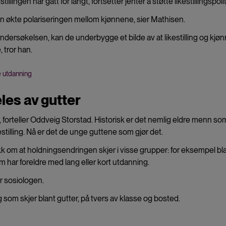
llingen har gått for langt, fortsetter jenter å støtte likestillingspolit
en økte polariseringen mellom kjønnene, sier Mathisen.
ersøkelsen, kan de underbygge et bilde av at likestilling og kjøn
, tror han.
e utdanning
les av gutter
e, forteller Oddveig Storstad. Historisk er det nemlig eldre menn so
estilling. Nå er det de unge guttene som gjør det.
kk om at holdningsendringen skjer i visse grupper: for eksempel bl
 har foreldre med lang eller kort utdanning.
er sosiologen.
g som skjer blant gutter, på tvers av klasse og bosted.