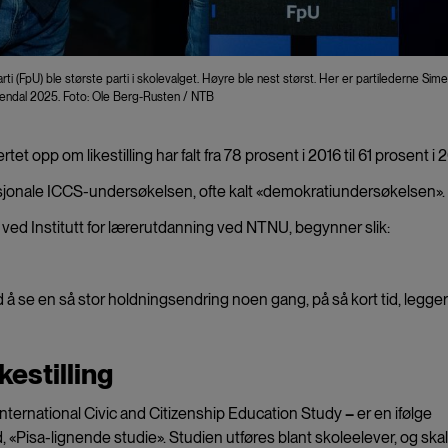
i (FpU) ble største parti i skolevalget. Høyre ble nest størst. Her er partilederne Sime
endal 2025. Foto: Ole Berg-Rusten / NTB
t opp om likestilling har falt fra 78 prosent i 2016 til 61 prosent i 
asjonale ICCS-undersøkelsen, ofte kalt «demokratiundersøkelsen».
ved Institutt for lærerutdanning ved NTNU, begynner slik:
d å se en så stor holdningsendring noen gang, på så kort tid, legge
kestilling
nternational Civic and Citizenship Education Study
–
er en ifølge
, «Pisa-lignende studie». Studien utføres blant skoleelever, og ska