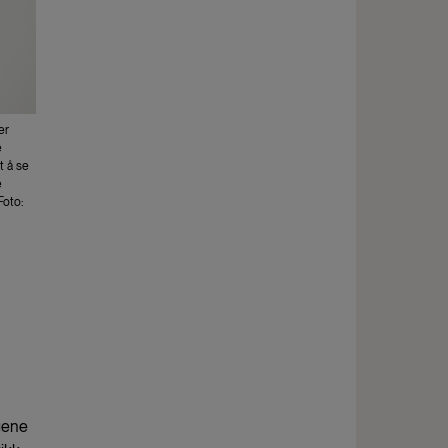
er
e
t å se
e
Foto:
ngene