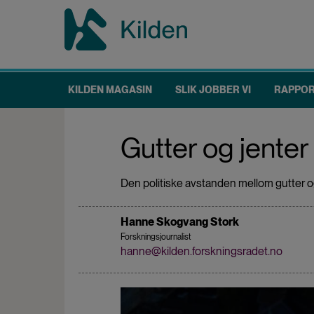
Hopp
til
hovedinnhold
KILDEN MAGASIN
SLIK JOBBER VI
RAPPO
Main
navigation
Gutter og jenter 
Den politiske avstanden mellom gutter og 
Hanne Skogvang Stork
Forskningsjournalist
hanne@kilden.forskningsradet.no