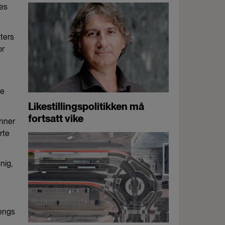
les
tters
or
ge
Likestillingspolitikken må
fortsatt vike
inner
rte
nig,
oengs