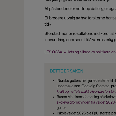
At påstandene er nettopp daffe, gjør også 
Et bredere utvalg av hva forskerne har 
tid».
Storstad mener resultatene indikerer at 
innvandring som ser ut til å være særlig 
LES OGSÅ: – Hets og sjikane av politikere er
DETTE ER SAKEN
Norske gutters helhjertede støtte til l
undersøkelsen. Oddveig Storstad, prof
kraft og nettets makt. Hvordan forstå gu
Ruben Mathisens forskning på skolevalg 
skolevalgforskningen fra valget 2023
gutter.
I skolevalget 2025 ble FpU største pa