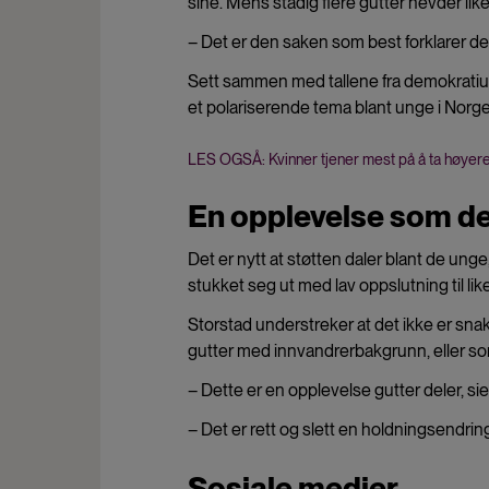
sine. Mens stadig flere gutter hevder likesti
– Det er den saken som best forklarer d
Sett sammen med tallene fra demokratiund
et polariserende tema blant unge i Norge
LES OGSÅ: Kvinner tjener mest på å ta høyer
En opplevelse som de
Det er nytt at støtten daler blant de ung
stukket seg ut med lav oppslutning til lik
Storstad understreker at det ikke er sna
gutter med innvandrerbakgrunn, eller som
– Dette er en opplevelse gutter deler, si
– Det er rett og slett en holdningsendrin
Sosiale medier