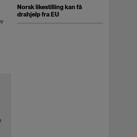
Norsk likestilling kan få
drahjelp fra EU
ny
t