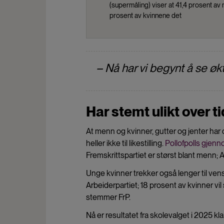
(supermåling) viser at 41,4 prosent av
prosent av kvinnene det
– Nå har vi begynt å se øk
Har stemt ulikt over ti
At menn og kvinner, gutter og jenter har 
heller ikke til likestilling.
Pollofpolls gjen
Fremskrittspartiet er størst blant menn;
Unge kvinner trekker også lenger til vens
Arbeiderpartiet; 18 prosent av kvinner
stemmer FrP.
Nå er resultatet fra skolevalget i 2025 klart