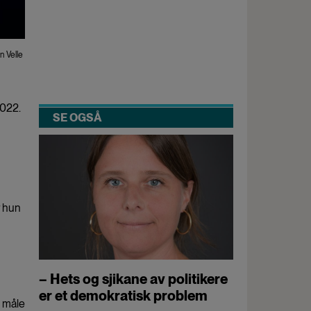
n Velle
2022.
SE OGSÅ
r hun
– Hets og sjikane av politikere
er et demokratisk problem
l måle