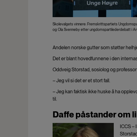
Skolevalgets vinnere: Fremskrittspartiets Ungdomspart
og Ola Svenneby etter ungdomspartilederdebatt i Ar
Andelen norske gutter som støtter helhjerte
Det er blant hovedfunnene i den intern
Oddveig Storstad, sosiolog og professor 
– Jeg vil si det er et stort fall.
– Jeg kan faktisk ikke huske å ha opplev
til.
Daffe påstander om li
ICCS – I
Storstad