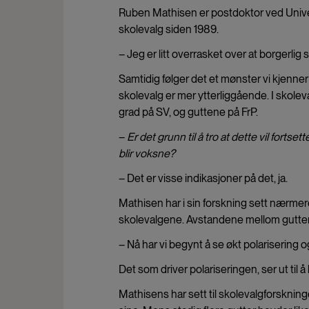
Ruben Mathisen er postdoktor ved Univer
skolevalg siden 1989.
– Jeg er litt overrasket over at borgerlig
Samtidig følger det et mønster vi kjenner f
skolevalg er mer ytterliggående. I skole
grad på SV, og guttene på FrP.
–
Er det grunn til å tro at dette vil for
blir voksne?
– Det er visse indikasjoner på det, ja.
Mathisen har i sin forskning sett nærmere
skolevalgene. Avstandene mellom gutter 
– Nå har vi begynt å se økt polarisering
Det som driver polariseringen, ser ut til å
Mathisens har sett til skolevalgforsknin