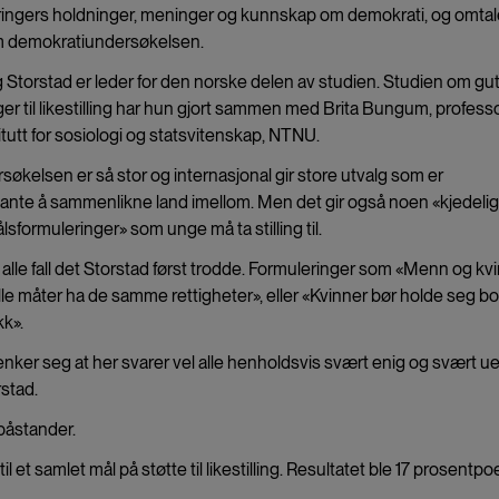
åringers holdninger, meninger og kunnskap om demokrati, og omta
m demokratiundersøkelsen.
Storstad er leder for den norske delen av studien. Studien om gu
er til likestilling har hun gjort sammen med Brita Bungum, profess
itutt for sosiologi og statsvitenskap, NTNU.
søkelsen er så stor og internasjonal gir store utvalg som er
sante å sammenlikne land imellom. Men det gir også noen «kjedeli
sformuleringer» som unge må ta stilling til.
i alle fall det Storstad først trodde. Formuleringer som «Menn og kv
lle måter ha de samme rettigheter», eller «Kvinner bør holde seg bo
kk».
nker seg at her svarer vel alle henholdsvis svært enig og svært ue
rstad.
 påstander.
et samlet mål på støtte til likestilling. Resultatet ble 17 prosentp