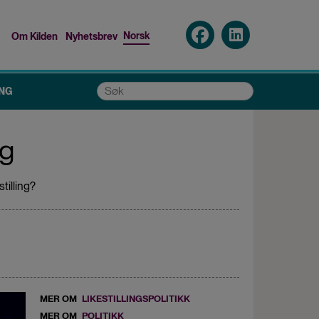
Norsk
Om Kilden
Nyhetsbrev
Top
menu
Søk
NG
ng
tilling?
MER OM
LIKESTILLINGSPOLITIKK
MER OM
POLITIKK