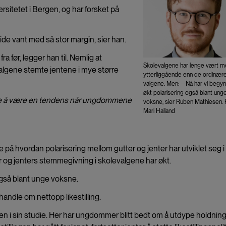
sitetet i Bergen, og har forsket på
 side vant med så stor margin, sier han.
ra før, legger han til. Nemlig at
Skolevalgene har lenge vært m
valgene stemte jentene i mye større
ytterliggående enn de ordinær
valgene. Men: – Nå har vi begyn
økt polarisering også blant ung
tsette å være en tendens når ungdommene
voksne, sier Ruben Mathiesen. 
Mari Halland
 på hvordan polarisering mellom gutter og jenter har utviklet seg i
og jenters stemmegivning i skolevalgene har økt.
 også blant unge voksne.
 handle om nettopp likestilling.
gen i sin studie. Her har ungdommer blitt bedt om å utdype holdni