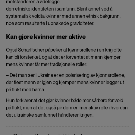
motstanderen å ødelegge
den etniske identiteten i samfunn. Blant annet ved å
systematisk voldta kvinner med annen etnisk bakgrunn,
noe som resulterte i uønskede graviditeter.
Kan gjøre kvinner mer aktive
Også Scharffscher påpeker at kjønnsrollene i en krig ofte
kan bli forsterket, og at det er forventet at menn kjemper
mens kvinner får mer tradisjonelle roller.
– Det man ser i Ukraina er en polarisering av kjønnsrollene,
der flest menn er igjen og kjemper mens kvinner legger ut
på flukt med barna.
Hun forklarer at det gjør kvinner både mer sårbare for vold
på flukt, men at det også gir dem en mer aktiv rolle i hvordan
det ukrainske samfunnet håndterer krigen.