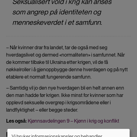
Seksualisert vold i krig kan anses
som angrep på identiteten og
menneskeverdet i et samfunn.
– Når kvinner drar fra landet, tar de også med seg
hverdagslivet og dermed «normaliteten» i samfunnet. Når
de kommer tilbake til Ukraina etter krigen, vil de få
nøkkelroller i å gjenoppbygge denne hverdagen og på nytt
etablere et normalt fungerende samfunn.
– Samtidig vil jo den nye hverdagen bli en helt annen enn
den man hadde før krigen. Ikke minst for kvinner som har
opplevd seksuelle overgrep i krigsområdene eller i
landflyktighet – eller begge steder.
Les også:
Kjønnsavdelingen 9 – Kjønn i krig og konflikt
Må anta at det skjer overgrep
Vi bruker informasjonskapsler og behandler