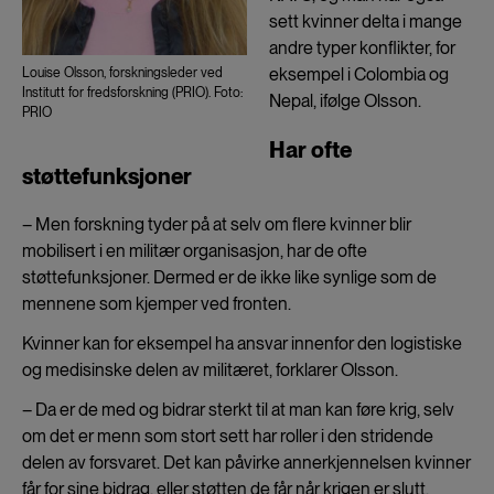
sett kvinner delta i mange
andre typer konflikter, for
eksempel i Colombia og
Louise Olsson, forskningsleder ved
Institutt for fredsforskning (PRIO). Foto:
Nepal, ifølge Olsson.
PRIO
Har ofte
støttefunksjoner
– Men forskning tyder på at selv om flere kvinner blir
mobilisert i en militær organisasjon, har de ofte
støttefunksjoner. Dermed er de ikke like synlige som de
mennene som kjemper ved fronten.
Kvinner kan for eksempel ha ansvar innenfor den logistiske
og medisinske delen av militæret, forklarer Olsson.
– Da er de med og bidrar sterkt til at man kan føre krig, selv
om det er menn som stort sett har roller i den stridende
delen av forsvaret. Det kan påvirke annerkjennelsen kvinner
får for sine bidrag, eller støtten de får når krigen er slutt.