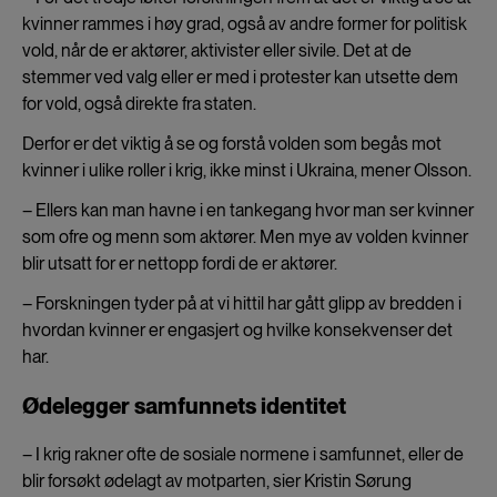
kvinner rammes i høy grad, også av andre former for politisk
vold, når de er aktører, aktivister eller sivile. Det at de
stemmer ved valg eller er med i protester kan utsette dem
for vold, også direkte fra staten.
Derfor er det viktig å se og forstå volden som begås mot
kvinner i ulike roller i krig, ikke minst i Ukraina, mener Olsson.
– Ellers kan man havne i en tankegang hvor man ser kvinner
som ofre og menn som aktører. Men mye av volden kvinner
blir utsatt for er nettopp fordi de er aktører.
– Forskningen tyder på at vi hittil har gått glipp av bredden i
hvordan kvinner er engasjert og hvilke konsekvenser det
har.
Ødelegger samfunnets identitet
– I krig rakner ofte de sosiale normene i samfunnet, eller de
blir forsøkt ødelagt av motparten, sier Kristin Sørung