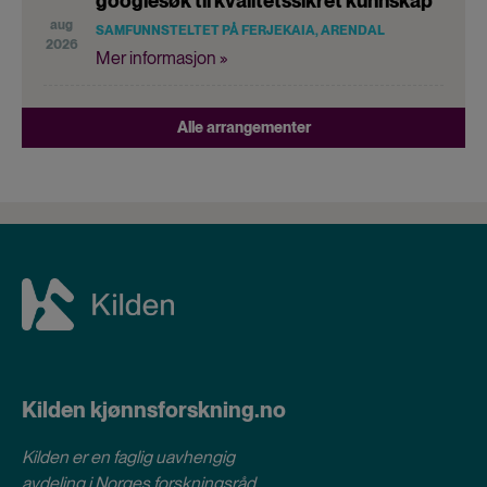
googlesøk til kvalitetssikret kunnskap
aug
SAMFUNNSTELTET PÅ FERJEKAIA, ARENDAL
2026
Mer informasjon »
Alle arrangementer
Kilden kjønnsforskning.no
Kilden er en faglig uavhengig
avdeling i
Norges forskningsråd
.