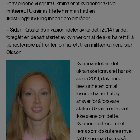
Et av bildene vi ser fra Ukraina er at kvinner er aktive i
militæret. I Ukrainas tilfelle har man hatt en
likestillingsutvikling innen flere områder.
– Siden Russlands invasjon i deler av landet i 2014 har det
foregått en debatt startet av kvinner om at de skal ha rett til å
tjenestegjøre på fronten og ha rett til en militær karriere, sier
Olsson.
Kvinneandelen i det
ukrainske forsvaret har økt
siden 2014, i takt med
bevisstheten om at
kvinner har rett til og
ansvar for å forsvare
staten. Ukraina er likevel
ikke alene om dette.
Kvinner i militæret er et
tema som diskuteres mye i
NATO, og man har også