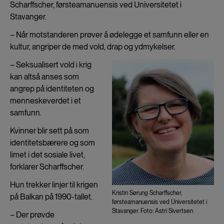
Scharffscher, førsteamanuensis ved Universitetet i
Stavanger.
– Når motstanderen prøver å ødelegge et samfunn eller en
kultur, angriper de med vold, drap og ydmykelser.
– Seksualisert vold i krig
kan altså anses som
angrep på identiteten og
menneskeverdet i et
samfunn.
Kvinner blir sett på som
identitetsbærere og som
limet i det sosiale livet,
forklarer Scharffscher.
Hun trekker linjer til krigen
Kristin Sørung Scharffscher,
på Balkan på 1990-tallet.
førsteamanuensis ved Universitetet i
Stavanger. Foto: Astri Sivertsen
– Der prøvde