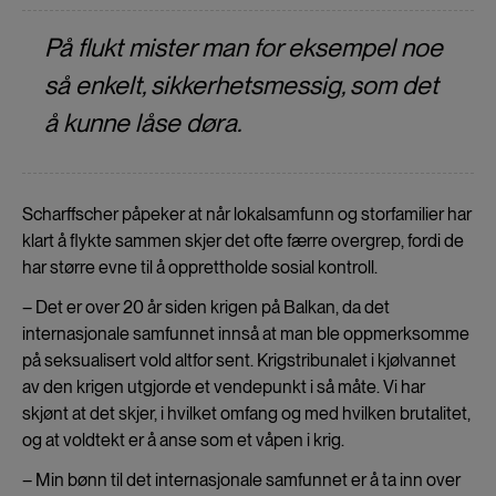
På flukt mister man for eksempel noe
så enkelt, sikkerhetsmessig, som det
å kunne låse døra.
Scharffscher påpeker at når lokalsamfunn og storfamilier har
klart å flykte sammen skjer det ofte færre overgrep, fordi de
har større evne til å opprettholde sosial kontroll.
– Det er over 20 år siden krigen på Balkan, da det
internasjonale samfunnet innså at man ble oppmerksomme
på seksualisert vold altfor sent. Krigstribunalet i kjølvannet
av den krigen utgjorde et vendepunkt i så måte. Vi har
skjønt at det skjer, i hvilket omfang og med hvilken brutalitet,
og at voldtekt er å anse som et våpen i krig.
– Min bønn til det internasjonale samfunnet er å ta inn over