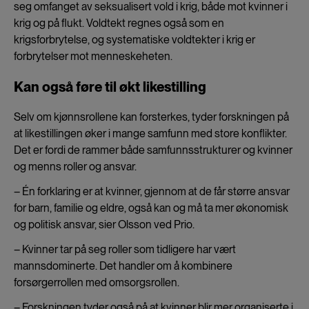
seg omfanget av seksualisert vold i krig, både mot kvinner i
krig og på flukt. Voldtekt regnes også som en
krigsforbrytelse, og systematiske voldtekter i krig er
forbrytelser mot menneskeheten.
Kan også føre til økt likestilling
Selv om kjønnsrollene kan forsterkes, tyder forskningen på
at likestillingen øker i mange samfunn med store konflikter.
Det er fordi de rammer både samfunnsstrukturer og kvinner
og menns roller og ansvar.
– Én forklaring er at kvinner, gjennom at de får større ansvar
for barn, familie og eldre, også kan og må ta mer økonomisk
og politisk ansvar, sier Olsson ved Prio.
– Kvinner tar på seg roller som tidligere har vært
mannsdominerte. Det handler om å kombinere
forsørgerrollen med omsorgsrollen.
– Forskningen tyder også på at kvinner blir mer organiserte i