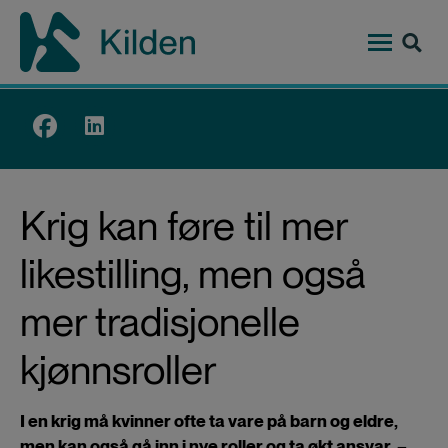
Hopp
til
hovedinnhold
Top
menu
Krig kan føre til mer
likestilling, men også
mer tradisjonelle
kjønnsroller
I en krig må kvinner ofte ta vare på barn og eldre,
men kan også gå inn i nye roller og ta økt ansvar. –