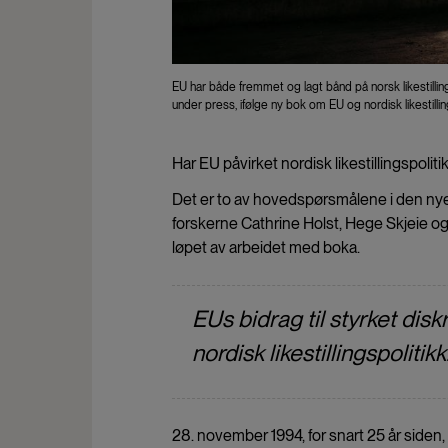
EU har både fremmet og lagt bånd på norsk likestilling
under press, ifølge ny bok om EU og nordisk likestilling
Har EU påvirket nordisk likestillingspolitikk
Det er to av hovedspørsmålene i den n
forskerne Cathrine Holst, Hege Skjeie og Ma
løpet av arbeidet med boka.
EUs bidrag til styrket disk
nordisk likestillingspolitikk
28. november 1994, for snart 25 år siden