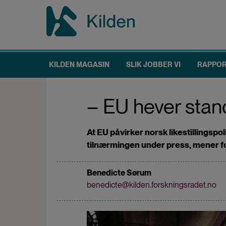
Hopp
til
hovedinnhold
KILDEN MAGASIN
SLIK JOBBER VI
RAPPO
Main
navigation
– EU hever stand
At EU påvirker norsk likestillingspol
tilnærmingen under press, mener f
Benedicte Sørum
benedicte@kilden.forskningsradet.no