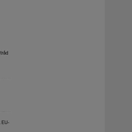
 tråd
. EU-