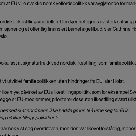
 om at EU ville svekke norsk velferdspolitikk var avgjørende for man
nordiske likestillingsmodellen. Den kjennetegnes av sterk satsing 
sjoner og et offentlig finansiert barnehagetilbud, sier Cathrine Ho
slo.
ka fast at signaturtrekk ved nordisk likestilling, som familiepolitikk
vt utviklet familiepolitikken uten hindringer fra EU, sier Holst.
ller like mye, påvirket av EUs likestillingspolitikk som for eksempel S
ge er EU-medlemmer, prioriterer dessuten likestilling svært ulikt
 dermed si at nordmenn ikke hadde grunn til å uroe seg for EUs
ing på likestillingspolitikken?
har nok vist seg overdreven, men den var likevel forståelig, mener
g utdyper: