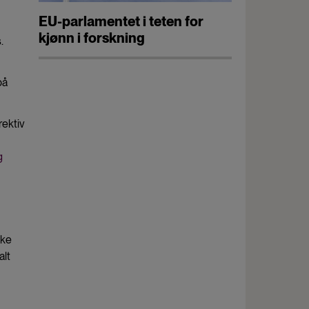
EU-parlamentet i teten for
kjønn i forskning
.
på
rektiv
g
kke
alt