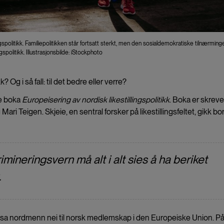
spolitikk. Familiepolitikken står fortsatt sterkt, men den sosialdemokratiske tilnærming
spolitikk. Illustrasjonsbilde: iStockphoto
? Og i så fall: til det bedre eller verre?
ye boka
Europeisering av nordisk likestillingspolitikk
. Boka er skreve
ri Teigen. Skjeie, en sentral forsker på likestillingsfeltet, gikk bort
rimineringsvern må alt i alt sies å ha beriket
.
, sa nordmenn nei til norsk medlemskap i den Europeiske Union. På