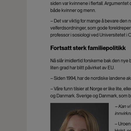
siden var kvinnene i flertall. Argumentet
både kvinner og menn.
– Det var viktig for mange å bevare den 
velferdsordninger, som gode foreldrepermi
professor i sosiologi ved Universitetet i O
Fortsatt sterk familiepolitikk
Nå slår imidlertid forskerne bak den nye bo
liten grad har blitt påvirket av EU.
– Siden 1994, har de nordiske landene akti
– Våre funn tilsier at Norge er like lite, e
og Danmark. Sverige og Danmark, som beg
– Kan vi
innvirkn
– Uroen 
Holst, o