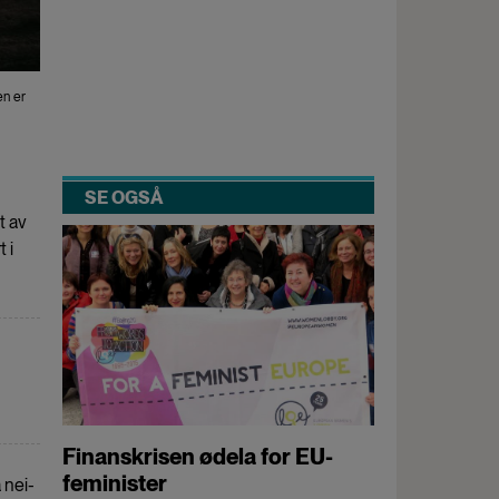
en er
SE OGSÅ
t av
 i
Finanskrisen ødela for EU-
feminister
 nei-