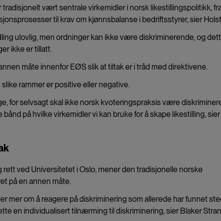
adisjonelt vært sentrale virkemidler i norsk likestillingspolitikk, fr
jonsprosesser til krav om kjønnsbalanse i bedriftsstyrer, sier Holst
ng ulovlig, men ordninger kan ikke være diskriminerende, og det
r ikke er tillatt.
annen måte innenfor EØS slik at tiltak er i tråd med direktivene.
 slike rammer er positive eller negative.
ge, for selvsagt skal ikke norsk kvoteringspraksis være diskrimine
ånd på hvilke virkemidler vi kan bruke for å skape likestilling, sier
ak
g rett ved Universitetet i Oslo, mener den tradisjonelle norske
dret på en annen måte.
er mer om å reagere på diskriminering som allerede har funnet ste
 en individualisert tilnærming til diskriminering, sier Blaker Stran