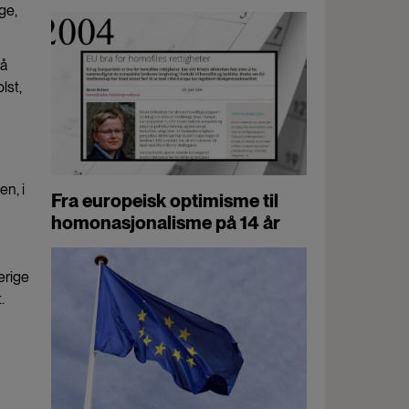
ge,
på
lst,
en, i
Fra europeisk optimisme til
homonasjonalisme på 14 år
verige
.