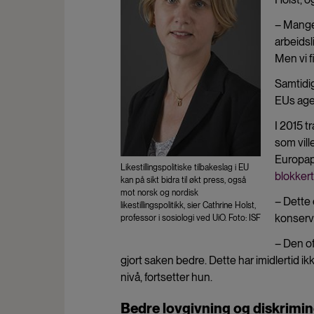
– Mange
arbeidsl
Men vi f
Samtidig 
EUs age
I 2015 t
som vill
Europapa
Likestillingspolitiske tilbakeslag i EU
blokkert
kan på sikt bidra til økt press, også
mot norsk og nordisk
– Dette 
likestillingspolitikk, sier Cathrine Holst,
konserva
professor i sosiologi ved UiO. Foto: ISF
– Den of
gjort saken bedre. Dette har imidlertid ik
nivå, fortsetter hun.
Bedre lovgivning og diskrimi