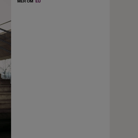
MER OM
EU