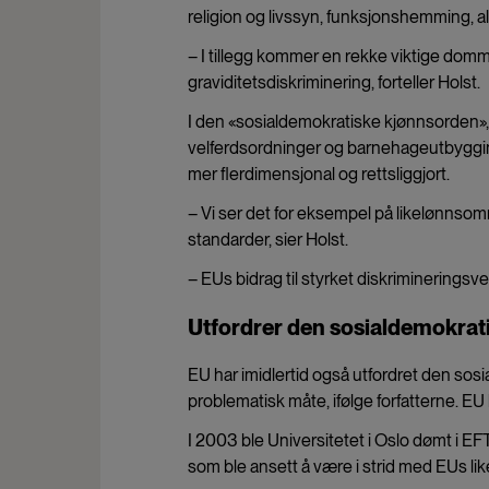
religion og livssyn, funksjonshemming, ald
– I tillegg kommer en rekke viktige dom
graviditetsdiskriminering, forteller Holst.
I den «sosialdemokratiske kjønnsorden», h
velferdsordninger og barnehageutbygging,
mer flerdimensjonal og rettsliggjort.
– Vi ser det for eksempel på likelønnsom
standarder, sier Holst.
– EUs bidrag til styrket diskrimineringsvern
Utfordrer den sosialdemokra
EU har imidlertid også utfordret den sosia
problematisk måte, ifølge forfatterne. EU 
I 2003 ble Universitetet i Oslo dømt i EF
som ble ansett å være i strid med EUs 