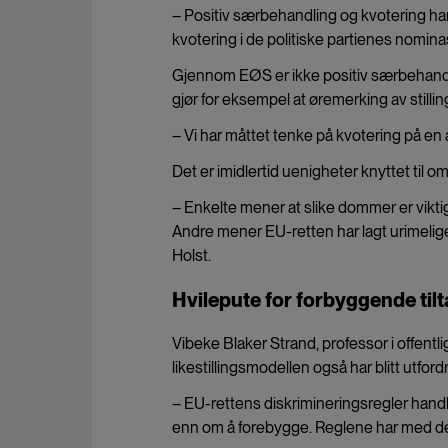
– Positiv særbehandling og kvotering har tr
kvotering i de politiske partienes nominas
Gjennom EØS er ikke positiv særbehandli
gjør for eksempel at øremerking av stillinge
– Vi har måttet tenke på kvotering på en 
Det er imidlertid uenigheter knyttet til om
– Enkelte mener at slike dommer er vikti
Andre mener EU-retten har lagt urimelige b
Holst.
Hvilepute for forbyggende tilt
Vibeke Blaker Strand, professor i offentli
likestillingsmodellen også har blitt utfor
– EU-rettens diskrimineringsregler handl
enn om å forebygge. Reglene har med dette