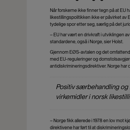
Når forskerne ikke finner tegn på at EU h
likestillingspolitikken ikke er påvirket 
tydelige spor etter seg, særlig på det jurid
– EU har vært en drivkraft i utviklingen av
standardene, også i Norge, sier Holst.
Gjennom EØS-avtalen og det omfattende a
med EU-reguleringer og domstolsavgjørel
antidiskrimineringsdirektiver. Norge har også
Positiv særbehandling og k
virkemidler i norsk likestill
– Norge fikk allerede i 1978 en lov mot 
direktivene har ført til at diskrimineringsl