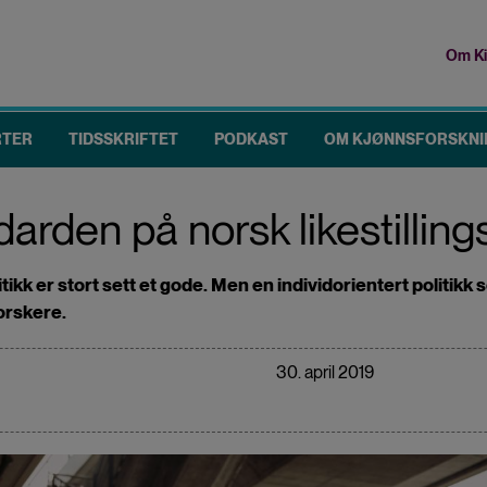
Om Ki
To
me
RTER
TIDSSKRIFTET
PODKAST
OM KJØNNSFORSKNI
arden på norsk likestillings
itikk er stort sett et gode. Men en individorientert politik
orskere.
30. april 2019