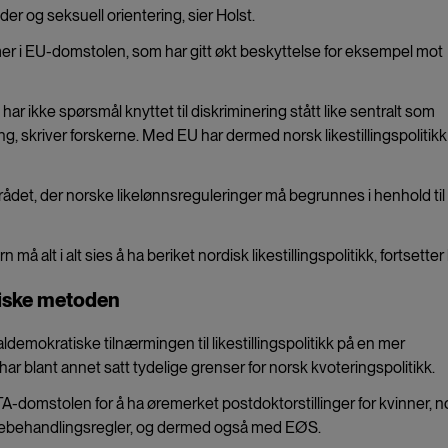
er og seksuell orientering, sier Holst.
mer i EU-domstolen, som har gitt økt beskyttelse for eksempel mot
ar ikke spørsmål knyttet til diskriminering stått like sentralt som
 skriver forskerne. Med EU har dermed norsk likestillingspolitikk b
rådet, der norske likelønnsreguleringer må begrunnes i henhold til
 må alt i alt sies å ha beriket nordisk likestillingspolitikk, fortsetter
tiske metoden
ldemokratiske tilnærmingen til likestillingspolitikk på en mer
har blant annet satt tydelige grenser for norsk kvoteringspolitikk.
TA-domstolen for å ha øremerket postdoktorstillinger for kvinner, 
likebehandlingsregler, og dermed også med EØS.