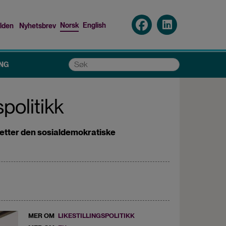
Norsk
English
lden
Nyhetsbrev
p
nu
Søk
NG
politikk
k setter den sosialdemokratiske
MER OM
LIKESTILLINGSPOLITIKK