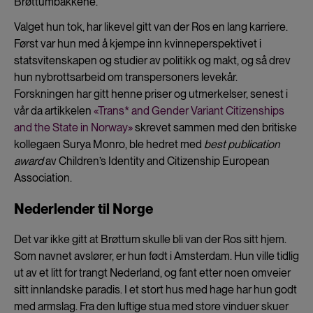
Brøttumbakkene.
Valget hun tok, har likevel gitt van der Ros en lang karriere.
Først var hun med å kjempe inn kvinneperspektivet i
statsvitenskapen og studier av politikk og makt, og så drev
hun nybrottsarbeid om transpersoners levekår.
Forskningen har gitt henne priser og utmerkelser, senest i
vår da artikkelen
«Trans* and Gender Variant Citizenships
and the State in Norway»
skrevet sammen med den britiske
kollegaen Surya Monro, ble hedret med
best publication
award
av Children’s Identity and Citizenship European
Association.
Nederlender til Norge
Det var ikke gitt at Brøttum skulle bli van der Ros sitt hjem.
Som navnet avslører, er hun født i Amsterdam. Hun ville tidlig
ut av et litt for trangt Nederland, og fant etter noen omveier
sitt innlandske paradis. I et stort hus med hage har hun godt
med armslag. Fra den luftige stua med store vinduer skuer