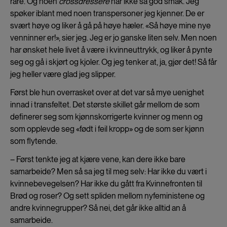
rare. Og noen
crossdressere
har ikke så god smak. Jeg
spøker iblant med noen transpersoner jeg kjenner. De er
svært høye og liker å gå på høye hæler. «Så høye mine nye
venninner er!», sier jeg. Jeg er jo ganske liten selv. Men noen
har ønsket hele livet å være i kvinneuttrykk, og liker å pynte
seg og gå i skjørt og kjoler. Og jeg tenker at, ja, gjør det! Så får
jeg heller være glad jeg slipper.
Først ble hun overrasket over at det var så mye uenighet
innad i transfeltet. Det største skillet går mellom de som
definerer seg som kjønnskorrigerte kvinner og menn og
som opplevde seg «født i feil kropp» og de som ser kjønn
som flytende.
– Først tenkte jeg at kjære vene, kan dere ikke bare
samarbeide? Men så sa jeg til meg selv: Har ikke du vært i
kvinnebevegelsen? Har ikke du gått fra Kvinnefronten til
Brød og roser? Og sett spliden mellom nyfeministene og
andre kvinnegrupper? Så nei, det går ikke alltid an å
samarbeide.