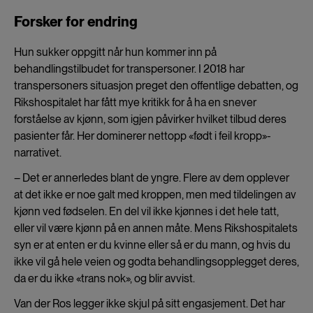
Forsker for endring
Hun sukker oppgitt når hun kommer inn på
behandlingstilbudet for transpersoner. I 2018 har
transpersoners situasjon preget den offentlige debatten, og
Rikshospitalet har fått mye kritikk for å ha en snever
forståelse av kjønn, som igjen påvirker hvilket tilbud deres
pasienter får. Her dominerer nettopp «født i feil kropp»-
narrativet.
– Det er annerledes blant de yngre. Flere av dem opplever
at det ikke er noe galt med kroppen, men med tildelingen av
kjønn ved fødselen. En del vil ikke kjønnes i det hele tatt,
eller vil være kjønn på en annen måte. Mens Rikshospitalets
syn er at enten er du kvinne eller så er du mann, og hvis du
ikke vil gå hele veien og godta behandlingsopplegget deres,
da er du ikke «trans nok», og blir avvist.
Van der Ros legger ikke skjul på sitt engasjement. Det har