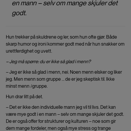
en mann – selv om mange skjuler det
godt.
Hun trekker på skuldrene og ler, som hun ofte gjør. Både
skarp humor og ironi kommer godt med når hun snakker om
urettferdighet og uvett.
– Jeg må spørre: du er ikke så glad i menn?
– Jeg er ikke så glad i menn, nei. Noen menn elsker og liker
jeg. Men menn som gruppe … de er jeg skeptisk til. Ikke
minst menn
i
gruppe.
Hun drar litt på det.
– Det er ikke den individuelle mann jeg vil til livs. Det kan
være mye godt i en mann – selv om mange skjuler det godt.
De er også offer for strukturer og kulturen – noe som gir
dem mange fordeler, men også mye stress og trange