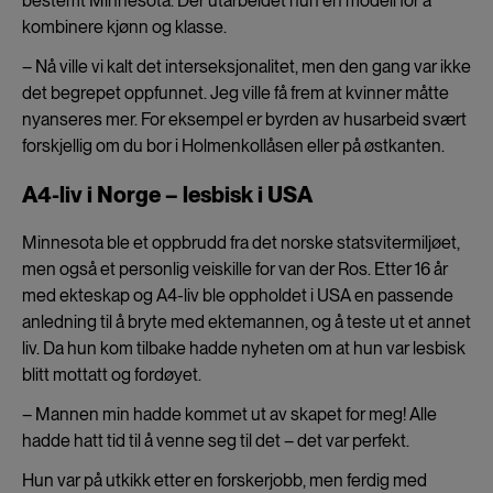
bestemt Minnesota. Der utarbeidet hun en modell for å
kombinere kjønn og klasse.
– Nå ville vi kalt det interseksjonalitet, men den gang var ikke
det begrepet oppfunnet. Jeg ville få frem at kvinner måtte
nyanseres mer. For eksempel er byrden av husarbeid svært
forskjellig om du bor i Holmenkollåsen eller på østkanten.
A4-liv i Norge – lesbisk i USA
Minnesota ble et oppbrudd fra det norske statsvitermiljøet,
men også et personlig veiskille for van der Ros. Etter 16 år
med ekteskap og A4-liv ble oppholdet i USA en passende
anledning til å bryte med ektemannen, og å teste ut et annet
liv. Da hun kom tilbake hadde nyheten om at hun var lesbisk
blitt mottatt og fordøyet.
– Mannen min hadde kommet ut av skapet for meg! Alle
hadde hatt tid til å venne seg til det – det var perfekt.
Hun var på utkikk etter en forskerjobb, men ferdig med