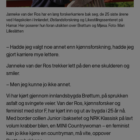
Janneke van der Ros har en lang forskerkarriere bak seg, de 25 siste årene
ved Høgskolen i Innlandet, Østlandsforskning og Likestillingssenteret på
Hamar. Her poserer hun foran utsikten over Brøttum og Mjøsa. Foto: Mari
Lilleslåtten
– Hadde jeg valgt noe annet enn kjønnsforskning, hadde jeg
gjort karriere mye lettere.
Janneke van der Ros trekker lett på den ene skulderen og
smiler.
– Men jeg kunne jo ikke annet.
Vi har kjørt gjennom innlandsbygda Brøttum, på sprukken
asfalt og svingete veier. Van der Ros, kjønnsforsker og
feminist med stor F, har kjørt inn og ut av bygda i 25 år nå.
Med border collien Junior i baksetet og NRK Klassisk på lavt
volum krabber bilen, en MINI Countrywoman – en feminist
kan jo ikke kjøre en countryman, må vite, oppover