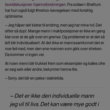
teoridiskusjoner i kjønnsforskningen
. Fra sofaen i Brøttum
har hun også fulgt #metoo-bevegelsen med forsiktig
optimisme.
– Jeg håper det bidrar til endring, men jeg har mine tvil. Det
sitter så dypt. Mange menn i maktposisjoner er ikke en gang
klar over at de går over en grense. Og problemet er at det så
lett blir individualisert. At det ikke er mannssamfunnet det er
noe feil med, men den ene mannen som gikk over streken.
Da kommer vi ingen vei.
At noen menn blir trukket frem som eksempler og kalles ofre
av seg selv eller andre, bekymrer henne lite.
– Sorry, det blir en pølse i slaktetida.
– Det er ikke den individuelle mann
jeg vil til livs. Det kan være mye godt i