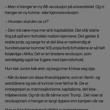
– Men vi trenger en ny 68-revolusjon på universitetet. Og vi
trenger en ny kvinne- eller kjønnsrevolusjon.
– Hvordan skal den se ut?
– Den må være mye mer anti-kapitalistisk. Det står større
ting på spill enn forholdet mellom kjønnene. Det gjelder å
redde jorda, og sørge for at det ikke er nødvendig at
hundretusener kommer til Europa fordi forholdene er så helt
forjævlige i Afrika. Det er en bredere revolusjon, som
selvfølgelig også har å gjøre med kjønnsforhold.
Hun klør Junior bak øret, og begynner å hisse seg opp.
– Når du leser om disse finanshippiene, som er i femti- og
sekstiårene og sier at kvinner over førti er lik. De er
innbegrepet av mannssjåvinisme, kapitalisme, det ikke-
miljøbevisste. Og når du får sånne som Trump… Det viser at
revolusjonen vi trenger er langt dypere enn kampen vår var.
Hun er ikke fornøyd med utfallet av kvinnekampen.