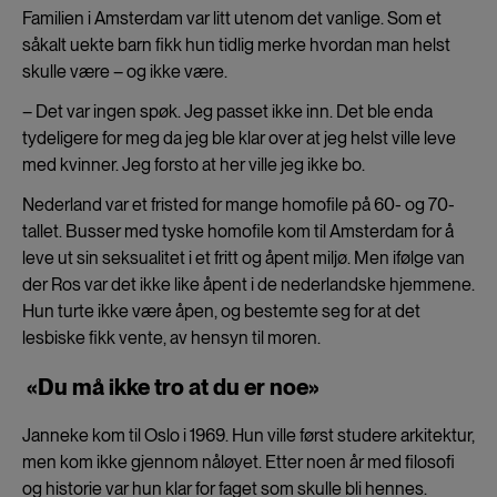
Familien i Amsterdam var litt utenom det vanlige. Som et
såkalt uekte barn fikk hun tidlig merke hvordan man helst
skulle være – og ikke være.
– Det var ingen spøk. Jeg passet ikke inn. Det ble enda
tydeligere for meg da jeg ble klar over at jeg helst ville leve
med kvinner. Jeg forsto at her ville jeg ikke bo.
Nederland var et fristed for mange homofile på 60- og 70-
tallet. Busser med tyske homofile kom til Amsterdam for å
leve ut sin seksualitet i et fritt og åpent miljø. Men ifølge van
der Ros var det ikke like åpent i de nederlandske hjemmene.
Hun turte ikke være åpen, og bestemte seg for at det
lesbiske fikk vente, av hensyn til moren.
«Du må ikke tro at du er noe»
Janneke kom til Oslo i 1969. Hun ville først studere arkitektur,
men kom ikke gjennom nåløyet. Etter noen år med filosofi
og historie var hun klar for faget som skulle bli hennes.