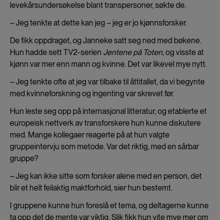
levekårsundersøkelse blant transpersoner, søkte de.
– Jeg tenkte at dette kan jeg – jeg er jo kjønnsforsker.
De fikk oppdraget, og Janneke satt seg ned med bøkene.
Hun hadde sett TV2-serien
Jentene på Toten
, og visste at
kjønn var mer enn mann og kvinne. Det var likevel mye nytt.
– Jeg tenkte ofte at jeg var tilbake til åttitallet, da vi begynte
med kvinneforskning og ingenting var skrevet før.
Hun leste seg opp på internasjonal litteratur, og etablerte et
europeisk nettverk av transforskere hun kunne diskutere
med. Mange kollegaer reagerte på at hun valgte
gruppeintervju som metode. Var det riktig, med en sårbar
gruppe?
– Jeg kan ikke sitte som forsker alene med en person, det
blir et helt feilaktig maktforhold, sier hun bestemt.
I gruppene kunne hun foreslå et tema, og deltagerne kunne
ta opp det de mente var viktig. Slik fikk hun vite mye mer om