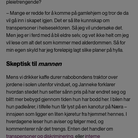
pleietrengende?
– Mange er redde for å komme på gamlehjem og tror de da
vil gå inn i skapet igjen. Det er så lite kunnskap om
transpersoner i helsesektoren. Så jeg vil undersøke det.
Men jeg er i ferd med å bli eldre selv, og vet ikke helt om jeg
vil lese om alt det som kommer med alderdommen. Så for
min egen skyld har jeg foreløpig lagt slike planer på hylla.
Skeptisk til
mannen
Mens vi drikker kaffe durer nabobondens traktor over
jordene i solen utenfor vinduet, og Janneke forklarer
hvordan stedet hun setter sånn pris på har endret seg og
blitt mer bebygd gjennom tiden hun har bodd her. I bilen har
hun padleårer, i tilfelle hun får lyst på en kanotur på Næra –
innsjøen som ligger en liten kjøretur fra hjemmet hennes. I
hverdagene leser hun aviser og følger med, og
kommenterer når det trengs. Enten det handler om
transpersoner og diskriminering
, eller
interne