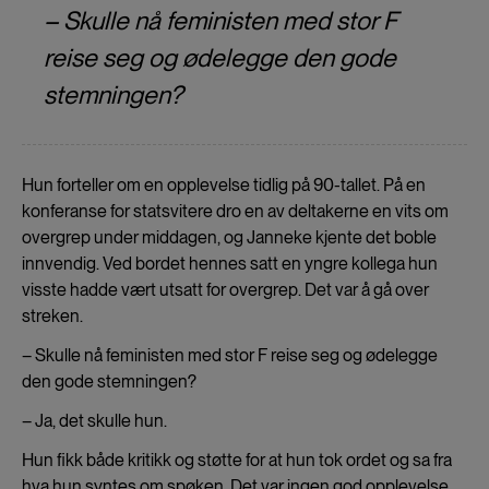
– Skulle nå feministen med stor F
reise seg og ødelegge den gode
stemningen?
Hun forteller om en opplevelse tidlig på 90-tallet. På en
konferanse for statsvitere dro en av deltakerne en vits om
overgrep under middagen, og Janneke kjente det boble
innvendig. Ved bordet hennes satt en yngre kollega hun
visste hadde vært utsatt for overgrep. Det var å gå over
streken.
– Skulle nå feministen med stor F reise seg og ødelegge
den gode stemningen?
– Ja, det skulle hun.
Hun fikk både kritikk og støtte for at hun tok ordet og sa fra
hva hun syntes om spøken. Det var ingen god opplevelse,