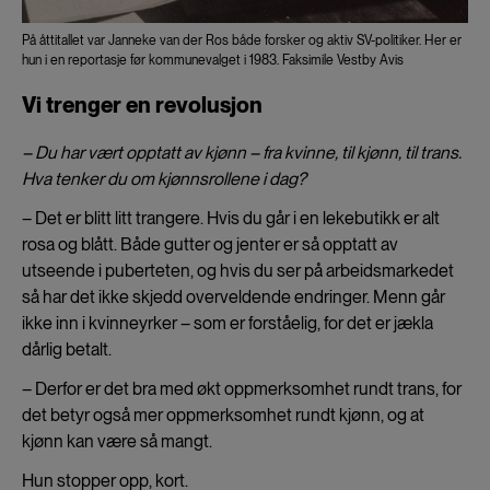
På åttitallet var Janneke van der Ros både forsker og aktiv SV-politiker. Her er
hun i en reportasje før kommunevalget i 1983. Faksimile Vestby Avis
Vi trenger en revolusjon
– Du har vært opptatt av kjønn – fra kvinne, til kjønn, til trans.
Hva tenker du om kjønnsrollene i dag?
– Det er blitt litt trangere. Hvis du går i en lekebutikk er alt
rosa og blått. Både gutter og jenter er så opptatt av
utseende i puberteten, og hvis du ser på arbeidsmarkedet
så har det ikke skjedd overveldende endringer. Menn går
ikke inn i kvinneyrker – som er forståelig, for det er jækla
dårlig betalt.
– Derfor er det bra med økt oppmerksomhet rundt trans, for
det betyr også mer oppmerksomhet rundt kjønn, og at
kjønn kan være så mangt.
Hun stopper opp, kort.