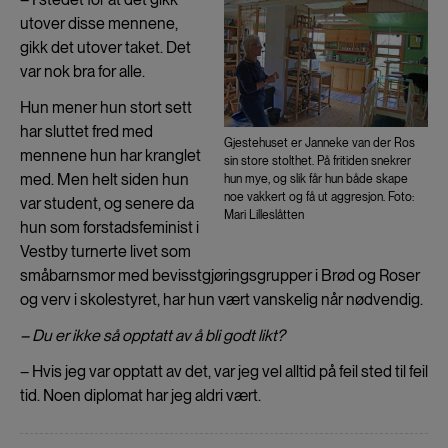
utover disse mennene,
gikk det utover taket. Det
var nok bra for alle.
Hun mener hun stort sett
har sluttet fred med
Gjestehuset er Janneke van der Ros
mennene hun har kranglet
sin store stolthet. På fritiden snekrer
med. Men helt siden hun
hun mye, og slik får hun både skape
noe vakkert og få ut aggresjon. Foto:
var student, og senere da
Mari Lilleslåtten
hun som forstadsfeminist i
Vestby turnerte livet som
småbarnsmor med bevisstgjøringsgrupper i Brød og Roser
og verv i skolestyret, har hun vært vanskelig når nødvendig.
– Du er ikke så opptatt av å bli godt likt?
– Hvis jeg var opptatt av det, var jeg vel alltid på feil sted til feil
tid. Noen diplomat har jeg aldri vært.