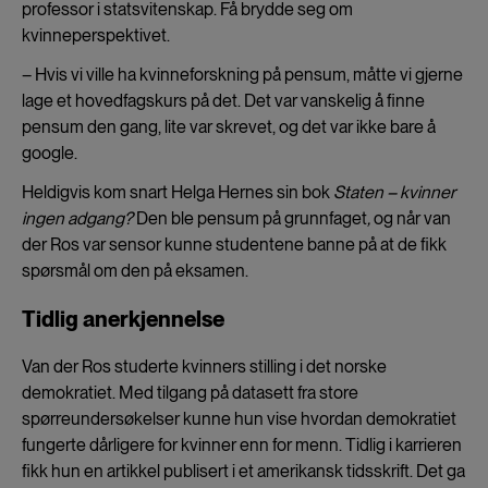
professor i statsvitenskap. Få brydde seg om
kvinneperspektivet.
– Hvis vi ville ha kvinneforskning på pensum, måtte vi gjerne
lage et hovedfagskurs på det. Det var vanskelig å finne
pensum den gang, lite var skrevet, og det var ikke bare å
google.
Heldigvis kom snart Helga Hernes sin bok
Staten – kvinner
ingen adgang?
Den ble pensum på grunnfaget
,
og når van
der Ros var sensor kunne studentene banne på at de fikk
spørsmål om den på eksamen.
Tidlig anerkjennelse
Van der Ros studerte kvinners stilling i det norske
demokratiet. Med tilgang på datasett fra store
spørreundersøkelser kunne hun vise hvordan demokratiet
fungerte dårligere for kvinner enn for menn. Tidlig i karrieren
fikk hun en artikkel publisert i et amerikansk tidsskrift. Det ga