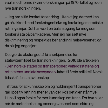
vært med henne i kvinneforskningen på 1970-tallet og i den
nye transforskningen.
– Jeg har alltid forsket for endring. Uten at jeg dermed kan
gå på akkord med forskningsetiske og forskningsmetodiske
retningslinjer. Det har vært en balansegang for meg som
forsker å stå på barrikadene. Men jeg har sett mye
diskriminering og respektløs behandling i helsevesenet, og
da blir jeg engasjert.
Det gjorde ekstra godt å få anerkjennelse fra
statsvitermiljøet for transforskningen. I 2016 ble artikkelen
«Den norske staten og transpersoner. Velferdsstatens og
rettstatens unnlatelsessynder»
kåret til årets artikkel i Norsk
tidsskrift for statsvitenskap.
Til tross for at kunnskap om og holdninger til transpersoner
går i positiv retning, mener van der Ros det gjenstår mye.
Hun vil også forske for mer kunnskap om trans. For hva skjer
når de møter helse- og omsorgsvesenet som eldre og