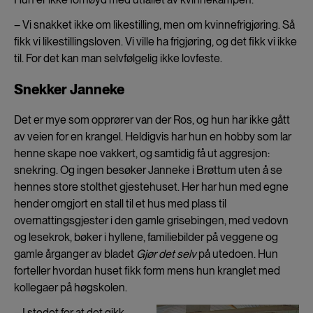
– Vi snakket ikke om likestilling, men om kvinnefrigjøring. Så
fikk vi likestillingsloven. Vi ville ha frigjøring, og det fikk vi ikke
til. For det kan man selvfølgelig ikke lovfeste.
Snekker Janneke
Det er mye som opprører van der Ros, og hun har ikke gått
av veien for en krangel. Heldigvis har hun en hobby som lar
henne skape noe vakkert, og samtidig få ut aggresjon:
snekring. Og ingen besøker Janneke i Brøttum uten å se
hennes store stolthet gjestehuset. Her har hun med egne
hender omgjort en stall til et hus med plass til
overnattingsgjester i den gamle grisebingen, med vedovn
og lesekrok, bøker i hyllene, familiebilder på veggene og
gamle årganger av bladet
Gjør det selv
på utedoen. Hun
forteller hvordan huset fikk form mens hun kranglet med
kollegaer på høgskolen.
– I stedet for at det gikk