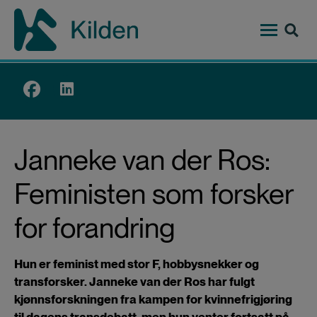
Hopp
til
hovedinnhold
Top
menu
Janneke van der Ros:
Feministen som forsker
for forandring
Hun er feminist med stor F, hobbysnekker og
transforsker. Janneke van der Ros har fulgt
kjønnsforskningen fra kampen for kvinnefrigjøring
til dagens transdebatt, men hun venter fortsatt på