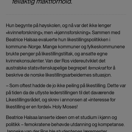
feilaktig maktforhold.
Hun begynte på høyskolen, og nå var det ikke lenger
«kvinneforskning», men «kjønnsforskning». Sammen med
Beatrice Halsaa evaluerte hun likestillingspolitikken i
kommune-Norge. Mange kommuner og fylkeskommunene
brukte penger på likestillingstiltak, og ansatte egne
kvinnekonsulenter. Van der Ros videreutviklet det
australske statsvitenskapelige begrepet
femokrat
for å
beskrive de norske likestillingsarbeidernes situasjon.
– Som oftest hadde de jo ikke peiling på likestilling. Dette var
på tiden da de utlyste lederstillingen til det daværende
Likestillingsrådet, og skrev i annonsen at «interesse for
likestilling er en fordel». Holy Moses!
Beatrice Halsaa lanserte ideen om et studium i kjønn og
politikk – femokratene behøvde utdanning og kompetanse.
Janneke van der Ros ble studentenes læremester.