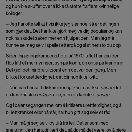
og hun ble skuffet over å ikke få støtte fra flere kvinnelige
kolleger.
– Jeg har ofte følt at hvis ikke jeg sier noe, så er det ingen
som gjør det. Det har ikke gjort meg veldig populær og kan
nok ha skadet saken mer enn hjulpet den. Men jeg må
kunne se meg selv i speilet etterpå og si at her sto du opp.
Siden frigjøringskampens hete på 1970-tallet har van der
Ros fått et mer nyansert syn på kjønn, og også på krangling.
Det gjør det mindre slitsomt enn det var den gang. Men
blikket for urettferdighet, det blir hun ikke kvitt.
– Når man har sett diskriminering, kan man ikke
unsee
det –
du kan kanskje
unlearn
noe, men du kan ikke
unsee
.
Og i balansegangen mellom å kritisere urettferdighet, og å
bli lettkrenket eller hårsår, har hun gitt seg selv et råd:
– Man må gi seg selv lov til å trå feil. Det er som med
snekring. Jeg har aldri lært det, så da må det være lov å gjøre