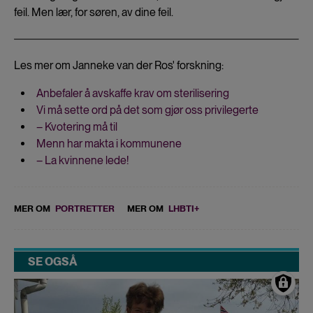
feil. Men lær, for søren, av dine feil.
Les mer om Janneke van der Ros' forskning:
Anbefaler å avskaffe krav om sterilisering
Vi må sette ord på det som gjør oss privilegerte
– Kvotering må til
Menn har makta i kommunene
– La kvinnene lede!
MER OM
PORTRETTER
MER OM
LHBTI+
SE OGSÅ