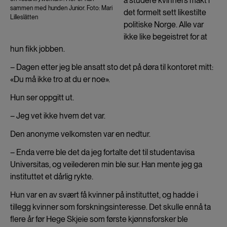
å studere kvinners makt i
sammen med hunden Junior. Foto: Mari
det formelt sett likestilte
Lilleslåtten
politiske Norge. Alle var
ikke like begeistret for at
hun fikk jobben.
– Dagen etter jeg ble ansatt sto det på døra til kontoret mitt:
«Du må ikke tro at du er noe».
Hun ser oppgitt ut.
– Jeg vet ikke hvem det var.
Den anonyme velkomsten var en nedtur.
– Enda verre ble det da jeg fortalte det til studentavisa
Universitas, og veilederen min ble sur. Han mente jeg ga
instituttet et dårlig rykte.
Hun var en av svært få kvinner på instituttet, og hadde i
tillegg kvinner som forskningsinteresse. Det skulle ennå ta
flere år før Hege Skjeie som første kjønnsforsker ble