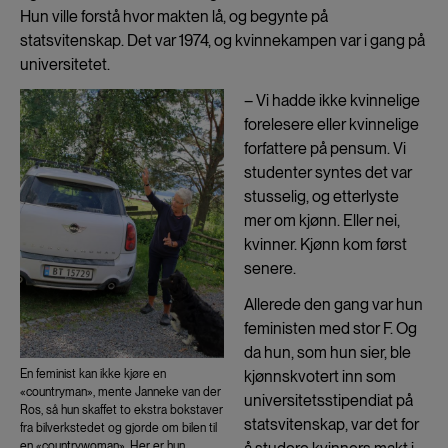
Hun ville forstå hvor makten lå, og begynte på
statsvitenskap. Det var 1974, og kvinnekampen var i gang på
universitetet.
– Vi hadde ikke kvinnelige
forelesere eller kvinnelige
forfattere på pensum. Vi
studenter syntes det var
stusselig, og etterlyste
mer om kjønn. Eller nei,
kvinner. Kjønn kom først
senere.
Allerede den gang var hun
feministen med stor F. Og
da hun, som hun sier, ble
kjønnskvotert inn som
En feminist kan ikke kjøre en
«countryman», mente Janneke van der
universitetsstipendiat på
Ros, så hun skaffet to ekstra bokstaver
statsvitenskap, var det for
fra bilverkstedet og gjorde om bilen til
en «countrywoman». Her er hun