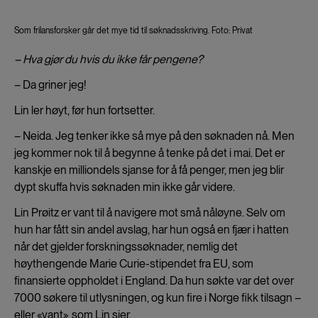
Som frilansforsker går det mye tid til søknadsskriving. Foto: Privat
– Hva gjør du hvis du ikke får pengene?
– Da griner jeg!
Lin ler høyt, før hun fortsetter.
– Neida. Jeg tenker ikke så mye på den søknaden nå. Men
jeg kommer nok til å begynne å tenke på det i mai. Det er
kanskje en milliondels sjanse for å få penger, men jeg blir
dypt skuffa hvis søknaden min ikke går videre.
Lin Prøitz er vant til å navigere mot små nåløyne. Selv om
hun har fått sin andel avslag, har hun også en fjær i hatten
når det gjelder forskningssøknader, nemlig det
høythengende Marie Curie-stipendet fra EU, som
finansierte oppholdet i England. Da hun søkte var det over
7000 søkere til utlysningen, og kun fire i Norge fikk tilsagn –
eller «vant», som Lin sier.