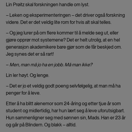
Lin Prøitz skal forskningen handle om lyst.
– Leken og eksperimenteringen – det driver også forskning
videre. Det er det veldig lite rom for hvis alt skal telles.
– Og jeg lurer på om flere kommer til å melde seg ut, eller
gjøre opprør mot systemene? Det er helt utrolig, at en hel
generasjon akademikere bare gjør som de får beskjed om.
Jeg synes det er så rart!
–
Men, man må jo ha en jobb. Må man ikke?
Lin ler høyt. Og lenge.
– Det er jo et veldig godt poeng selvfølgelig, at man må ha
penger for å leve.
Etter å ha blitt alenemor som 24-åring og etter tjue år som
student og midlertidig, har hun lært seg å leve uforutsigbart.
Hun sammenligner seg med sønnen sin, Mads. Han er 23 år
og går på Blindern. Og blakk – alltid.