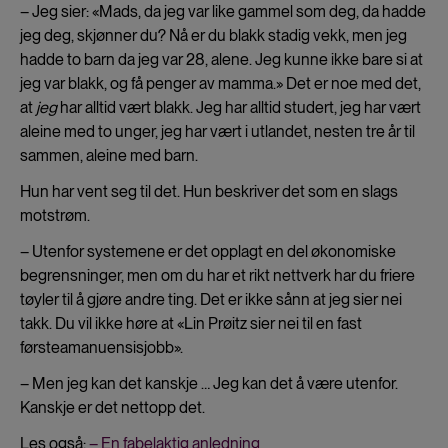
– Jeg sier: «Mads, da jeg var like gammel som deg, da hadde
jeg deg, skjønner du? Nå er du blakk stadig vekk, men jeg
hadde to barn da jeg var 28, alene. Jeg kunne ikke bare si at
jeg var blakk, og få penger av mamma.» Det er noe med det,
at
jeg
har alltid vært blakk. Jeg har alltid studert, jeg har vært
aleine med to unger, jeg har vært i utlandet, nesten tre år til
sammen, aleine med barn.
Hun har vent seg til det. Hun beskriver det som en slags
motstrøm.
– Utenfor systemene er det opplagt en del økonomiske
begrensninger, men om du har et rikt nettverk har du friere
tøyler til å gjøre andre ting. Det er ikke sånn at jeg sier nei
takk. Du vil ikke høre at «Lin Prøitz sier nei til en fast
førsteamanuensisjobb».
– Men jeg kan det kanskje … Jeg kan det å være utenfor.
Kanskje er det nettopp det.
Les også:
– En fabelaktig anledning