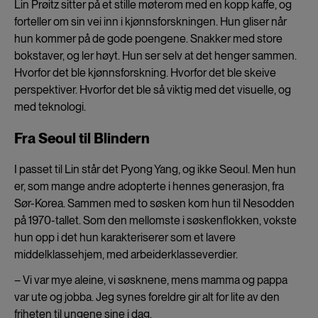
Lin Prøitz sitter på et stille møterom med en kopp kaffe, og
forteller om sin vei inn i kjønnsforskningen. Hun gliser når
hun kommer på de gode poengene. Snakker med store
bokstaver, og ler høyt. Hun ser selv at det henger sammen.
Hvorfor det ble kjønnsforskning. Hvorfor det ble skeive
perspektiver. Hvorfor det ble så viktig med det visuelle, og
med teknologi.
Fra Seoul til Blindern
I passet til Lin står det Pyong Yang, og ikke Seoul. Men hun
er, som mange andre adopterte i hennes generasjon, fra
Sør-Korea. Sammen med to søsken kom hun til Nesodden
på 1970-tallet. Som den mellomste i søskenflokken, vokste
hun opp i det hun karakteriserer som et lavere
middelklassehjem, med arbeiderklasseverdier.
– Vi var mye aleine, vi søsknene, mens mamma og pappa
var ute og jobba. Jeg synes foreldre gir alt for lite av den
friheten til ungene sine i dag.