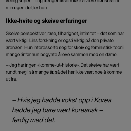
veldig supert. Ting trenger liksom ikke å være dødsbra for
min egen del, ler hun.
Ikke-hvite og skeive erfaringer
Skeive perspektiver, rase, tilhørighet, intimitet – det som har
vært viktig i Lins forskning er også viktig på den private
arenaen. Hun interesserte seg for skeiv og feministisk teori i
mange år før hun begynte å leve sammen med en dame.
– Jeg har ingen «komme-ut-historie». Det skeive har vært
rundt meg i så mange år, så det har ikke vært noe å komme
ut fra.
– Hvis jeg hadde vokst opp i Korea
hadde jeg bare vært koreansk –
ferdig med det.