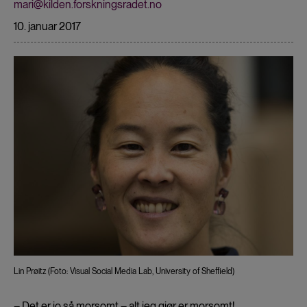
mari@kilden.forskningsradet.no
10. januar 2017
Lin Prøitz (Foto: Visual Social Media Lab, University of Sheffield)
– Det er jo så morsomt – alt jeg gjør er morsomt!