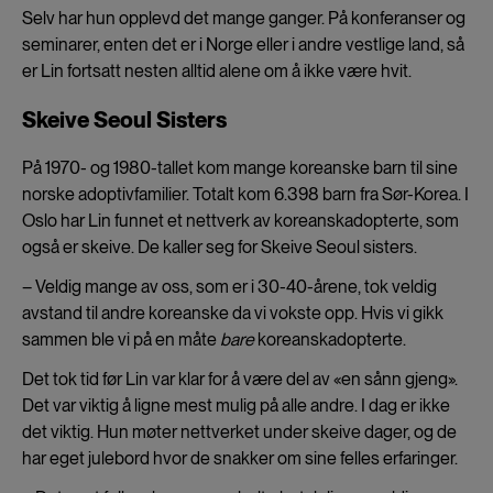
Selv har hun opplevd det mange ganger. På konferanser og
seminarer, enten det er i Norge eller i andre vestlige land, så
er Lin fortsatt nesten alltid alene om å ikke være hvit.
Skeive Seoul Sisters
På 1970- og 1980-tallet kom mange koreanske barn til sine
norske adoptivfamilier. Totalt kom 6.398 barn fra Sør-Korea. I
Oslo har Lin funnet et nettverk av koreanskadopterte, som
også er skeive. De kaller seg for Skeive Seoul sisters.
– Veldig mange av oss, som er i 30-40-årene, tok veldig
avstand til andre koreanske da vi vokste opp. Hvis vi gikk
sammen ble vi på en måte
bare
koreanskadopterte.
Det tok tid før Lin var klar for å være del av «en sånn gjeng».
Det var viktig å ligne mest mulig på alle andre. I dag er ikke
det viktig. Hun møter nettverket under skeive dager, og de
har eget julebord hvor de snakker om sine felles erfaringer.