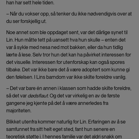
han har sett hele tiden.
– Når du vokser opp, så tenker du ikke nødvendigvis over at
du ser forskjellig ut.
Noe annet som ble oppdaget sent, var det dårlige synet til
Lin. Hun måtte tett på uansett hva hun skulle – enten det
var å sykle med nesa ned mot bakken, eller da hun tidlig
lærte å lese. Selv tror hun det kan ha påvirket interessen for
det visuelle. Interessen for utenforskap kan også spores
tilbake. Det var ikke bare det å være adoptert som kunne gi
den følelsen. I Lins barndom var ikke skilte foreldre vanlig.
– Det var bare én annen i klassen som hadde skilte foreldre,
så det var
dødsflaut
. Og det var virkelig en av de første
gangene jeg kjente på det å være annerledes fra
majoriteten.
Blikket utenfra kommer naturlig for Lin. Erfaringen av å se
samfunnet fra sitt helt eget sted, fant hun senere en
teoretisk støtte i. I hennes familie var det aldri snakk om