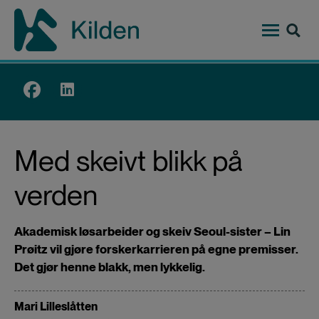
Hopp
til
hovedinnhold
Top
menu
Med skeivt blikk på
verden
Akademisk løsarbeider og skeiv Seoul-sister – Lin
Prøitz vil gjøre forskerkarrieren på egne premisser.
Det gjør henne blakk, men lykkelig.
Mari Lilleslåtten