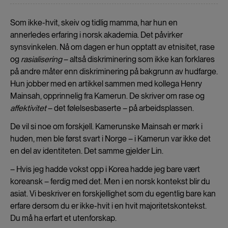
Som ikke-hvit, skeiv og tidlig mamma, har hun en
annerledes erfaring i norsk akademia. Det påvirker
synsvinkelen. Nå om dagen er hun opptatt av etnisitet, rase
og
rasialisering
– altså diskriminering som ikke kan forklares
på andre måter enn diskriminering på bakgrunn av hudfarge.
Hun jobber med en artikkel sammen med kollega Henry
Mainsah, opprinnelig fra Kamerun. De skriver om rase og
affektivitet
– det følelsesbaserte – på arbeidsplassen.
De vil si noe om forskjell. Kamerunske Mainsah er mørk i
huden, men ble først svart i Norge – i Kamerun var ikke det
en del av identiteten. Det samme gjelder Lin.
– Hvis jeg hadde vokst opp i Korea hadde jeg bare vært
koreansk – ferdig med det. Men i en norsk kontekst blir du
asiat. Vi beskriver en forskjellighet som du egentlig bare kan
erfare dersom du er ikke-hvit i en hvit majoritetskontekst.
Du må ha erfart et utenforskap.