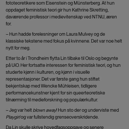
fototeoretikere som Eisenstein og Münsterberg. At hun
oppdaget feministisk teori gir hun Kathrine Skretting,
daværende professor i medievitenskap ved NTNU, æren
for.
– Hun hadde forelesninger om Laura Mulvey og de
klassiske tekstene med fokus på kvinnene. Det var noe helt
nytt for meg.
Etter to år i Trondheim flytta Lin tilbake til Oslo og begynte
på UiO. Her fortsatte interessen for feministisk teori, og hun
studerte kjønn i kulturen, og kjønn i visuelle
representasjoner. Det var første gang hun stiftet
bekjentskap med Wencke Mühleisen, tidligere
performancekunstner kjent for sin queerteoretiske
tilnærming til medieforskning og populærkultur.
– Jeg var helt
blown away
! Hun sto der og underviste med
Playgirl
og var fullstendig grenseoverskridende.
Da Lin skulle skrive hovedfagsoppgave og senere