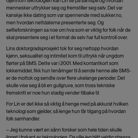
Gjennom teknologien kan Lin se på samspill og hvordan
mennesker uttrykker seg og fremstiller seg selv. Det var
kanskje ikke dating som var spennende med sukker.no,
men hvordan nettdaterne presenterte seg. Og
selfieforskningen sa noe om hva som er viktig for folk når de
skal presentere seg i et format de selv har full kontroll over.
Lins doktorgradsprosjekt tok for seg nettopp hvordan
kjønn, seksualitet og intimitet kom til uttrykk når ungdom
flørter på SMS. Dette var i 2001. Med kontantkort som
lokkemiddel, fikk hun tenåringer til å sende henne alle SMS-
er de mottok og sendte over flere ukelange perioder. Det
skulle vise seg å bli en gullgruve, som tross tekniske
fremskritt er noe hun stadig vender tilbake til.
For Lin er det ikke så viktig å henge med på akkurat hvilken
teknologi som gjelder, så lenge hun får tilgang på hvordan
folk samhandler.
– Jeg kunne vært en sånn forsker som hele tiden skulle
ligget i forkant av teknologien. Da ville jeg blitt veldig stressa,