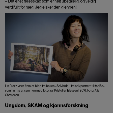
– Det er et fellesskap som er helt ubetalelig, og veldig
verdifullt for meg. Jeg elsker den gjengen!
Lin Prøitz viser frem et bilde fra boken «Selvbilde - fra selvportrett til #selfie»,
som hun ga ut sammen med fotograf Kristoffer Eliassen i 2016. Foto: Alis
Chetreanu
Ungdom, SKAM og kjønnsforskning