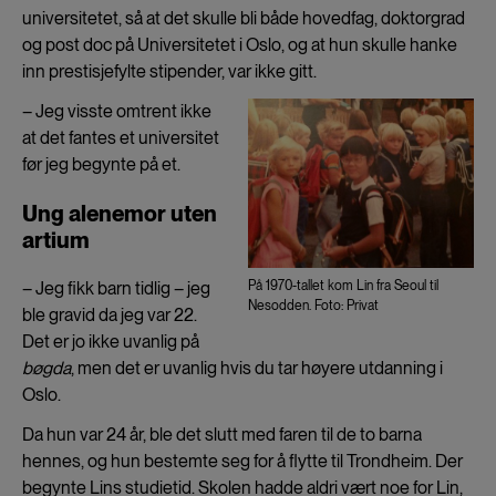
universitetet, så at det skulle bli både hovedfag, doktorgrad
og post doc på Universitetet i Oslo, og at hun skulle hanke
inn prestisjefylte stipender, var ikke gitt.
– Jeg visste omtrent ikke
at det fantes et universitet
før jeg begynte på et.
Ung alenemor uten
artium
På 1970-tallet kom Lin fra Seoul til
– Jeg fikk barn tidlig – jeg
Nesodden. Foto: Privat
ble gravid da jeg var 22.
Det er jo ikke uvanlig på
bøgda
, men det er uvanlig hvis du tar høyere utdanning i
Oslo.
Da hun var 24 år, ble det slutt med faren til de to barna
hennes, og hun bestemte seg for å flytte til Trondheim. Der
begynte Lins studietid. Skolen hadde aldri vært noe for Lin,