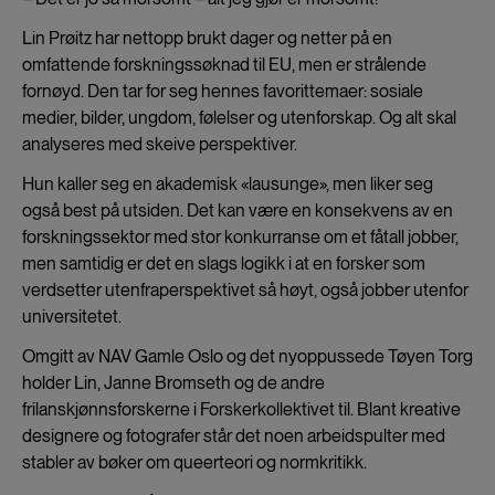
Lin Prøitz har nettopp brukt dager og netter på en
omfattende forskningssøknad til EU, men er strålende
fornøyd. Den tar for seg hennes favorittemaer: sosiale
medier, bilder, ungdom, følelser og utenforskap. Og alt skal
analyseres med skeive perspektiver.
Hun kaller seg en akademisk «lausunge», men liker seg
også best på utsiden. Det kan være en konsekvens av en
forskningssektor med stor konkurranse om et fåtall jobber,
men samtidig er det en slags logikk i at en forsker som
verdsetter utenfraperspektivet så høyt, også jobber utenfor
universitetet.
Omgitt av NAV Gamle Oslo og det nyoppussede Tøyen Torg
holder Lin, Janne Bromseth og de andre
frilanskjønnsforskerne i Forskerkollektivet til. Blant kreative
designere og fotografer står det noen arbeidspulter med
stabler av bøker om queerteori og normkritikk.