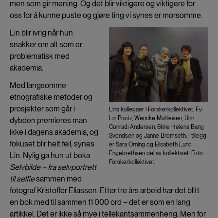
men som gir mening. Og det blir viktigere og viktigere for
oss for å kunne puste og gjøre ting vi synes er morsomme.
Lin blir ivrig når hun
snakker om alt som er
problematisk med
akademia.
Med langsomme
etnografiske metoder og
prosjekter som går i
Lins kollegaer i Forskerkollektivet. F.v:
Lin Prøitz, Wencke Mühleisen, Unn
dybden premieres man
Conradi Andersen, Stine Helena Bang
ikke i dagens akademia, og
Svendsen og Janne Bromseth. I tillegg
fokuset blir helt feil, synes
er Sara Orning og Elisabeth Lund
Engebrethsen del av kollektivet. Foto:
Lin. Nylig ga hun ut boka
Forskerkollektivet.
Selvbilde – fra selvportrett
til selfie
sammen med
fotograf Kristoffer Eliassen. Etter tre års arbeid har det blitt
en bok med til sammen 11 000 ord – det er som en lang
artikkel. Det er ikke så mye i tellekantsammenheng. Men for