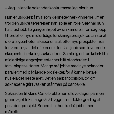
– Jeg kaller alle søknader konkurranse jeg, sier hun.
Hun er usikker på hva som kjennetegner «vinnerne», men
tror den usikre tilværelsen kan spille en rolle. Selv har hun
hatt fast jobb to ganger i løpet av sin karriere, men sagt opp
til fordel for nye midlertidige forskningsprosjekter. Lin ser at
uforutsigbarheten skaper en sult etter nye prosjekter hos
forskere, og at det ofte er de uten fast jobb som leverer de
skarpeste forskningssøknadene. Samtidig er hun kritisk til at
midlertidige engasjementer har blitt standarden i
forskningssektoren. Mange må jobbe med nye søknader
parallelt med pågående prosjekter, for å kunne betale
husleia det neste året. Det en sårbar posisjon, og om
søknadene går i vasken står man på bar bakke.
Søknaden til Marie Curie brukte hun elleve dager på, men
grunnlaget tok mange år å bygge – en doktorgrad og et
post.doc-prosjekt. Senere har hun lært å jobbe mer
målrettet.