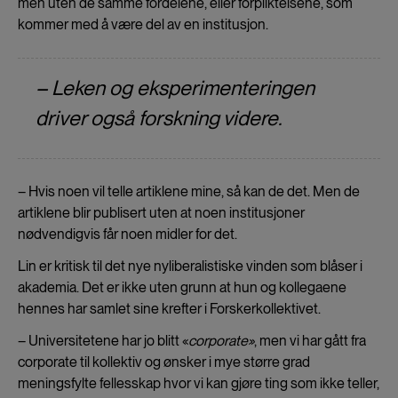
men uten de samme fordelene, eller forpliktelsene, som
kommer med å være del av en institusjon.
– Leken og eksperimenteringen
driver også forskning videre.
– Hvis noen vil telle artiklene mine, så kan de det. Men de
artiklene blir publisert uten at noen institusjoner
nødvendigvis får noen midler for det.
Lin er kritisk til det nye nyliberalistiske vinden som blåser i
akademia. Det er ikke uten grunn at hun og kollegaene
hennes har samlet sine krefter i Forskerkollektivet.
– Universitetene har jo blitt «
corporate»
, men vi har gått fra
corporate til kollektiv og ønsker i mye større grad
meningsfylte fellesskap hvor vi kan gjøre ting som ikke teller,