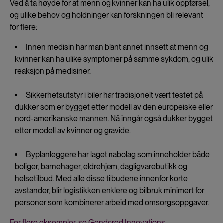
Ved å ta høyde for at menn og kvinner kan ha ulik oppførsel,
og ulike behov og holdninger kan forskningen bli relevant
for flere:
Innen medisin har man blant annet innsett at menn og
kvinner kan ha ulike symptomer på samme sykdom, og ulik
reaksjon på medisiner.
Sikkerhetsutstyr i biler har tradisjonelt vært testet på
dukker som er bygget etter modell av den europeiske eller
nord-amerikanske mannen. Nå inngår også dukker bygget
etter modell av kvinner og gravide.
Byplanleggere har laget nabolag som inneholder både
boliger, barnehager, eldrehjem, dagligvarebutikk og
helsetilbud. Med alle disse tilbudene innenfor korte
avstander, blir logistikken enklere og bilbruk minimert for
personer som kombinerer arbeid med omsorgsoppgaver.
For flere eksempler, se Gendered Innovations.