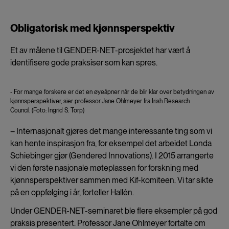
Obligatorisk med kjønnsperspektiv
Et av målene til GENDER-NET-prosjektet har vært å
identifisere gode praksiser som kan spres.
- For mange forskere er det en øyeåpner når de blir klar over betydningen av
kjønnsperspektiver, sier professor
Jane Ohlmeyer fra Irish Research
Council. (Foto: Ingrid S. Torp)
– Internasjonalt gjøres det mange interessante ting som vi
kan hente inspirasjon fra, for eksempel det arbeidet Londa
Schiebinger gjør (Gendered Innovations). I 2015 arrangerte
vi den første nasjonale møteplassen for forskning med
kjønnsperspektiver sammen med Kif-komiteen. Vi tar sikte
på en oppfølging i år, forteller Hallén.
Under GENDER-NET-seminaret ble flere eksempler på god
praksis presentert. Professor Jane Ohlmeyer fortalte om