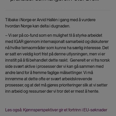
Tilbake i Norge er Arvid Hallén i gang med å vurdere
hvordan Norge kan delta i dugnaden.
– Vi ser på co-fund som en mulighet til å styrke arbeidet
med IGAR gjennom internasjonalt samarbeid og diskuterer
nå hvilke temaområder som kunne ha særlig interesse. Det
er satt en veldig kort frist på denne utlysningen, men vi er
innstilt på å få behandlet dette raskt. Generelt er vi fra norsk
side svært aktive i prosesser der vi kan gå sammen med
andre land for å fremme faglige målsettinger. Vi må
innrømme at dette ofte er svært arbeidskrevende
prosesser, og at det må gjøres prioriteringer slik at vi setter
inn arbeid og ressurser der vi tror det er mest å hente.
Les også: Kjønnsperspektiver gir et fortrinn i EU-søknader