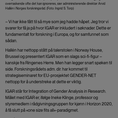
overraskende ofte det kan ignoreres, sier admininsterende direktør Arvid
Hallén i Norges forskningsråd. (Foto: Ingrid S. Torp)
– Vi har ikke fått til så mye som jeg hadde håpet. Jeg tror vi
svarer for få ja på hvor IGAR er inkludert i søknader. Dette er
fundamentalt for forskning i Europa, og for samfunnet som
sådan.
Hallén har nettopp stått på talerstolen i Norway House,
Brussel og presentert IGAR som en slags sci-fi-figur –
kanskje fra Ringenes Herre. Men han legger snart spøken til
side. Forskningsrådets adm. dir. har kommet til
strategiseminaret for EU-prosjektet GENDER-NET
nettopp for å understreke at dette er viktig.
IGAR står for Integration of Gender Analysis in Research.
Målet med IGAR er, ifølge Ineke Klinge, professor og
styremedlem i rådgivningsgruppen for kjønn i Horizon 2020,
å få slutt på «one size fits all»-paradigmet.