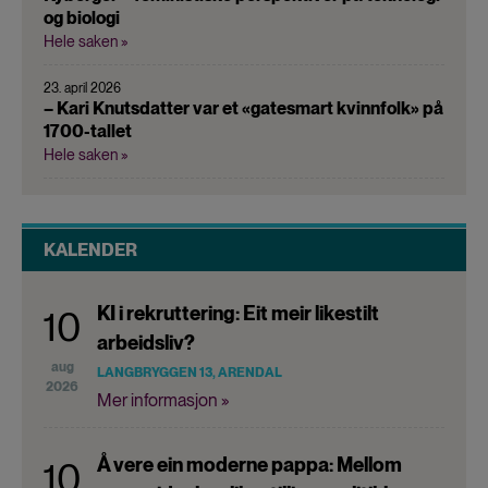
og biologi
Hele saken »
23. april 2026
– Kari Knutsdatter var et «gatesmart kvinnfolk» på
1700-tallet
Hele saken »
KALENDER
KI i rekruttering: Eit meir likestilt
10
arbeidsliv?
aug
LANGBRYGGEN 13, ARENDAL
2026
Mer informasjon »
Å vere ein moderne pappa: Mellom
10