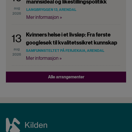
mannsideal og likestillingspolitikk
aug
LANGBRYGGEN 13, ARENDAL
2026
Mer informasjon »
Kvinners helse i et livsløp: Fra første
13
googlesøk til kvalitetssikret kunnskap
aug
SAMFUNNSTELTET PÅ FERJEKAIA, ARENDAL
2026
Mer informasjon »
Alle arrangementer