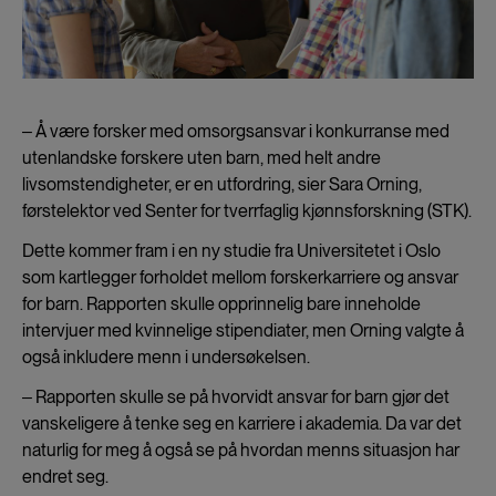
‒ Å være forsker med omsorgsansvar i konkurranse med
utenlandske forskere uten barn, med helt andre
livsomstendigheter, er en utfordring, sier Sara Orning,
førstelektor ved Senter for tverrfaglig kjønnsforskning (STK).
Dette kommer fram i en ny studie fra Universitetet i Oslo
som kartlegger forholdet mellom forskerkarriere og ansvar
for barn. Rapporten skulle opprinnelig bare inneholde
intervjuer med kvinnelige stipendiater, men Orning valgte å
også inkludere menn i undersøkelsen.
‒ Rapporten skulle se på hvorvidt ansvar for barn gjør det
vanskeligere å tenke seg en karriere i akademia. Da var det
naturlig for meg å også se på hvordan menns situasjon har
endret seg.