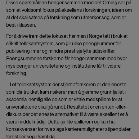
Disse spørsmålene henger sammen med det Orning ser på
som et voldsomt fokus på eksellens i forskningen, ideen om
at det skal satses på forskning som utmerker seg, som er
best i klassen.
For å drive frem dette fokuset har man i Norge tatt i bruk et
såkalt tellekantsystem, som gir ulike poengsummer for
publisering i mer og mindre prestisjefylte tidsskrifter.
Poengsummene forskerne får henger sammen med hvor
mye penger universitetene og instituttene får til videre
forskning.
‒ I et tellekantsystem der stjerneforskeren er den eneste
som blir trukket fram risikerer man å glemme grunnfjellet i
akademia, nemlig alle de som er vitale medspillere for at
universitetene skal gå rundt. Resultatet er en enten-eller-
diskurs der det eneste alternativet til å være eksellent er å
være middelmådig. Dette gir lite spillerom og kan ha
konsekvenser for hva slags karrieremuligheter stipendiater
forestiller seg i framtida.