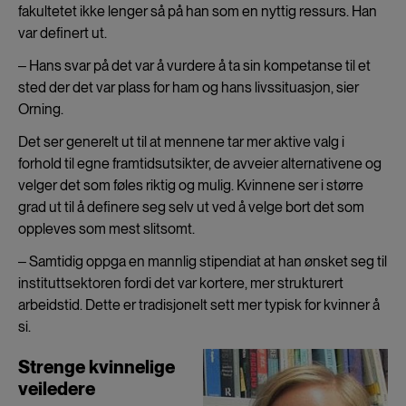
fakultetet ikke lenger så på han som en nyttig ressurs. Han
var definert ut.
‒ Hans svar på det var å vurdere å ta sin kompetanse til et
sted der det var plass for ham og hans livssituasjon, sier
Orning.
Det ser generelt ut til at mennene tar mer aktive valg i
forhold til egne framtidsutsikter, de avveier alternativene og
velger det som føles riktig og mulig. Kvinnene ser i større
grad ut til å definere seg selv ut ved å velge bort det som
oppleves som mest slitsomt.
‒ Samtidig oppga en mannlig stipendiat at han ønsket seg til
instituttsektoren fordi det var kortere, mer strukturert
arbeidstid. Dette er tradisjonelt sett mer typisk for kvinner å
si.
Strenge kvinnelige
veiledere