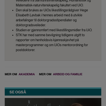
veiledere fra Samfunnsvitenskapelig, Humanistisk og
Matematisk-naturvitenskapelig fakultet ved UiO.
Den skal brukes av UiOs likestillingsrådgiver Hege
Elisabeth Løvbak i hennes arbeid med å utvikle
anbefalinger til doktorgradsstipendiater og
doktorgradsveileder.
Studien er gjennomført med likestillingsmidler fra UiO.
STK har med samme bevilgning tidligere utgitt to
rapporter om henholdsvis kjønnsskjevhet på
masterprogrammer og om UiOs mentorordning for
postdoktorer.
MER OM
AKADEMIA
MER OM
ARBEID OG FAMILIE
SE OGSÅ