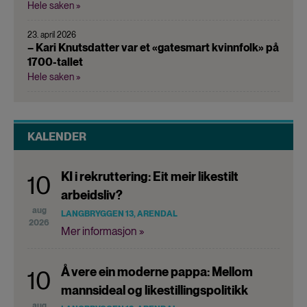
Hele saken »
23. april 2026
– Kari Knutsdatter var et «gatesmart kvinnfolk» på
1700-tallet
Hele saken »
KALENDER
KI i rekruttering: Eit meir likestilt
10
arbeidsliv?
aug
LANGBRYGGEN 13, ARENDAL
2026
Mer informasjon »
Å vere ein moderne pappa: Mellom
10
mannsideal og likestillingspolitikk
aug