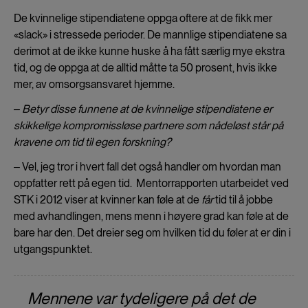
cookies
De kvinnelige stipendiatene oppga oftere at de fikk mer
«slack» i stressede perioder. De mannlige stipendiatene sa
derimot at de ikke kunne huske å ha fått særlig mye ekstra
tid, og de oppga at de alltid måtte ta 50 prosent, hvis ikke
mer, av omsorgsansvaret hjemme.
‒ Betyr disse funnene at de kvinnelige stipendiatene er
skikkelige kompromissløse partnere som nådeløst står på
kravene om tid til egen forskning?
‒ Vel, jeg tror i hvert fall det også handler om hvordan man
oppfatter rett på egen tid. Mentorrapporten utarbeidet ved
STK i 2012 viser at kvinner kan føle at de
får
tid til å jobbe
med avhandlingen, mens menn i høyere grad kan føle at de
bare har den. Det dreier seg om hvilken tid du føler at er din i
utgangspunktet.
Mennene var tydeligere på det de