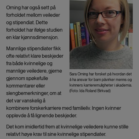
Orning har også sett på
forholdet mellom veileder
og stipendiat. Dette
forholdet har ifølge studien
en klar kjønnsdimensjon.
Mannlige stipendiater fikk
ofte relativt klare beskjeder
fra både kvinnelige og
mannlige veiledere, gjerne
Sara Orning har forsket på hvordan det
gjennom spøkefulle
å ha ansvar for barn påvirker menns og
kommentarer eller
kvinners karrieremuligheter i akademia.
(Foto: Ida Roland Birkvad)
slengbemerkninger, om at
det var vanskelig å
kombinere forskerkarriere med familieliv. Ingen kvinner
opplevde å få lignende beskjeder.
Det kom imidlertid frem at kvinnelige veiledere kunne stille
relativt høye krav til sine kvinnelige stipendiater.