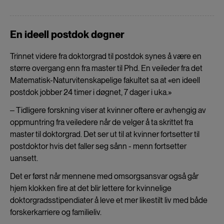
En ideell postdok døgner
Trinnet videre fra doktorgrad til postdok synes å være en
større overgang enn fra master til Phd. En veileder fra det
Matematisk-Naturvitenskapelige fakultet sa at «en ideell
postdok jobber 24 timer i døgnet, 7 dager i uka.»
‒ Tidligere forskning viser at kvinner oftere er avhengig av
oppmuntring fra veiledere når de velger å ta skrittet fra
master til doktorgrad. Det ser ut til at kvinner fortsetter til
postdoktor hvis det faller seg sånn - menn fortsetter
uansett.
Det er først når mennene med omsorgsansvar også går
hjem klokken fire at det blir lettere for kvinnelige
doktorgradsstipendiater å leve et mer likestilt liv med både
forskerkarriere og familieliv.