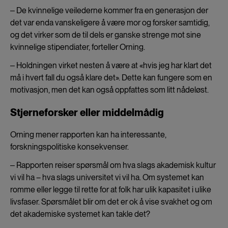
‒ De kvinnelige veilederne kommer fra en generasjon der
det var enda vanskeligere å være mor og forsker samtidig,
og det virker som de til dels er ganske strenge mot sine
kvinnelige stipendiater, forteller Orning.
‒ Holdningen virket nesten å være at «hvis jeg har klart det
må i hvert fall du også klare det». Dette kan fungere som en
motivasjon, men det kan også oppfattes som litt nådeløst.
Stjerneforsker eller middelmådig
Orning mener rapporten kan ha interessante,
forskningspolitiske konsekvenser.
‒ Rapporten reiser spørsmål om hva slags akademisk kultur
vi vil ha – hva slags universitet vi vil ha. Om systemet kan
romme eller legge til rette for at folk har ulik kapasitet i ulike
livsfaser. Spørsmålet blir om det er ok å vise svakhet og om
det akademiske systemet kan takle det?