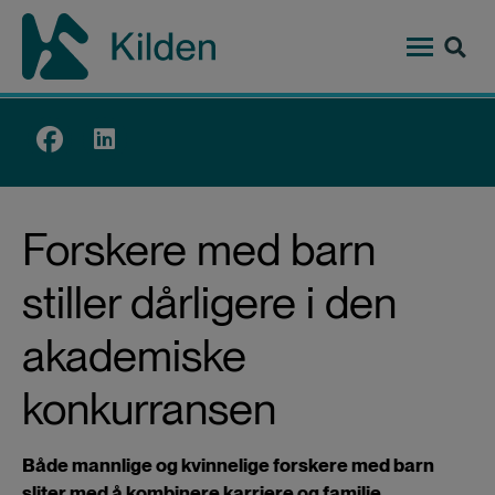
Hopp
til
hovedinnhold
Top
menu
Forskere med barn
stiller dårligere i den
akademiske
konkurransen
Både mannlige og kvinnelige forskere med barn
sliter med å kombinere karriere og familie.