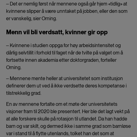
‒ Det er nemlig først når mennene også går hjem «tidlig» at
kvinnene slipper å være unntaket på jobben, eller den som
er vanskelig, sier Orning.
Menn vil bli verdsatt, kvinner gir opp
‒ Kvinnene i studien oppga for høy arbeidsintensitet og
dårlig selvtillit i forhold til faget når de tvilte på valget om å
fortsette innen akademia etter doktorgraden, forteller
Orning.
‒ Mennene mente heller at universitetet som institusjon
definerer dem ut ved å ikke verdsette deres kompetanse i
tilstrekkelig grad.
En av mennene fortalte om et møte der universitetets
visjoner fram til 2020 ble presentert. Her ble det lagt vekt på
at alle forskere skulle på rotasjon til utlandet. Da han hadde
barn og var skilt, og dermed ikke i samme grad som barnløse
var i stand til å flytte utenlands, tolket han det som at