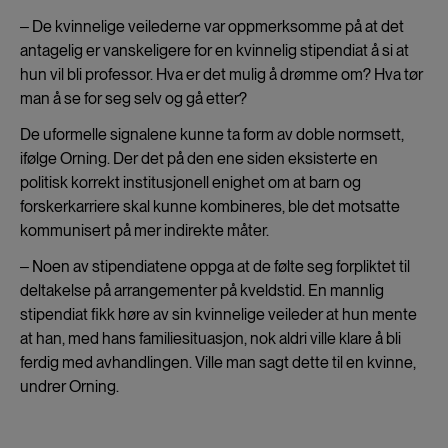
‒ De kvinnelige veilederne var oppmerksomme på at det
antagelig er vanskeligere for en kvinnelig stipendiat å si at
hun vil bli professor. Hva er det mulig å drømme om? Hva tør
man å se for seg selv og gå etter?
De uformelle signalene kunne ta form av doble normsett,
ifølge Orning. Der det på den ene siden eksisterte en
politisk korrekt institusjonell enighet om at barn og
forskerkarriere skal kunne kombineres, ble det motsatte
kommunisert på mer indirekte måter.
‒ Noen av stipendiatene oppga at de følte seg forpliktet til
deltakelse på arrangementer på kveldstid. En mannlig
stipendiat fikk høre av sin kvinnelige veileder at hun mente
at han, med hans familiesituasjon, nok aldri ville klare å bli
ferdig med avhandlingen. Ville man sagt dette til en kvinne,
undrer Orning.