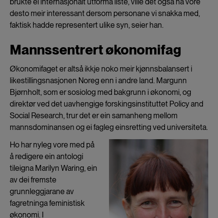
brukte ei internasjonalt utforma liste, ville det også ha vore
desto meir interessant dersom personane vi snakka med,
faktisk hadde representert ulike syn, seier han.
Mannssentrert økonomifag
Økonomifaget er altså ikkje noko meir kjønnsbalansert i
likestillingsnasjonen Noreg enn i andre land. Margunn
Bjørnholt, som er sosiolog med bakgrunn i økonomi, og
direktør ved det uavhengige forskingsinstituttet Policy and
Social Research, trur det er ein samanheng mellom
mannsdominansen og ei fagleg einsretting ved universiteta.
Ho har nyleg vore med på
å redigere ein antologi
tileigna Marilyn Waring, ein
av dei fremste
grunnleggjarane av
fagretninga feministisk
økonomi. I