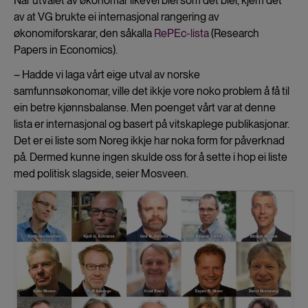
Når utvalet av økonomar likevel blei som det blei, kjem det
av at VG brukte ei internasjonal rangering av
økonomiforskarar, den såkalla
RePEc-lista
(Research
Papers in Economics).
– Hadde vi laga vårt eige utval av norske
samfunnsøkonomar, ville det ikkje vore noko problem å få til
ein betre kjønnsbalanse. Men poenget vårt var at denne
lista er internasjonal og basert på vitskaplege publikasjonar.
Det er ei liste som Noreg ikkje har noka form for påverknad
på. Dermed kunne ingen skulde oss for å sette i hop ei liste
med politisk slagside, seier Mosveen.