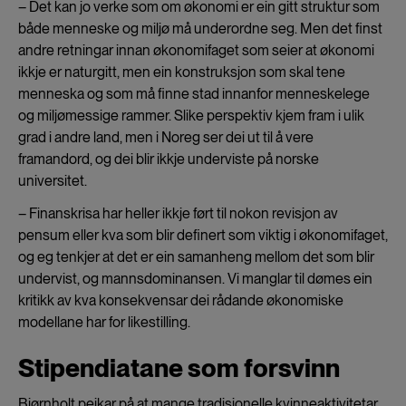
– Det kan jo verke som om økonomi er ein gitt struktur som
både menneske og miljø må underordne seg. Men det finst
andre retningar innan økonomifaget som seier at økonomi
ikkje er naturgitt, men ein konstruksjon som skal tene
menneska og som må finne stad innanfor menneskelege
og miljømessige rammer. Slike perspektiv kjem fram i ulik
grad i andre land, men i Noreg ser dei ut til å vere
framandord, og dei blir ikkje underviste på norske
universitet.
– Finanskrisa har heller ikkje ført til nokon revisjon av
pensum eller kva som blir definert som viktig i økonomifaget,
og eg tenkjer at det er ein samanheng mellom det som blir
undervist, og mannsdominansen. Vi manglar til dømes ein
kritikk av kva konsekvensar dei rådande økonomiske
modellane har for likestilling.
Stipendiatane som forsvinn
Bjørnholt peikar på at mange tradisjonelle kvinneaktivitetar