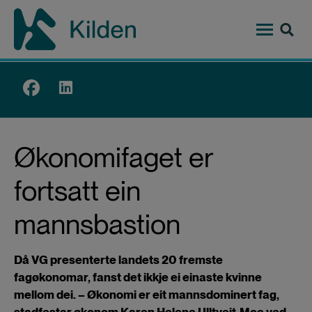
Hopp
til
hovedinnhold
Top
menu
Økonomifaget er
fortsatt ein
mannsbastion
Då VG presenterte landets 20 fremste
fagøkonomar, fanst det ikkje ei einaste kvinne
mellom dei. – Økonomi er eit mannsdominert fag,
stadfestar økonom Karen Helene Ulltveit-Moe ved