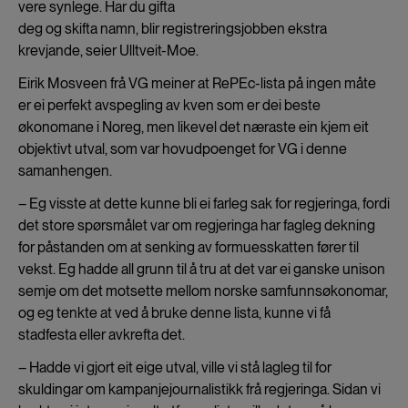
vere synlege. Har du gifta
deg og skifta namn, blir registreringsjobben ekstra
krevjande, seier Ulltveit-Moe.
Eirik Mosveen frå VG meiner at RePEc-lista på ingen måte
er ei perfekt avspegling av kven som er dei beste
økonomane i Noreg, men likevel det næraste ein kjem eit
objektivt utval, som var hovudpoenget for VG i denne
samanhengen.
– Eg visste at dette kunne bli ei farleg sak for regjeringa, fordi
det store spørsmålet var om regjeringa har fagleg dekning
for påstanden om at senking av formuesskatten fører til
vekst. Eg hadde all grunn til å tru at det var ei ganske unison
semje om det motsette mellom norske samfunnsøkonomar,
og eg tenkte at ved å bruke denne lista, kunne vi få
stadfesta eller avkrefta det.
– Hadde vi gjort eit eige utval, ville vi stå lagleg til for
skuldingar om kampanjejournalistikk frå regjeringa. Sidan vi