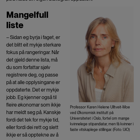
Mangelfull
liste
– Sidan eg byrja i faget, er
det blitt eit mykje sterkare
fokus på rangeringar. Når
det gjeld denne lista, må
du som forfattar sjølv
registrere deg, og passe
på at alle opplysingane er
oppdaterte. Det er mykje
jobb. Eg kjenner også til
fleire økonomar som ikkje
Professor Karen Helene Ulltveit-Moe
har meldt seg på. Kanskje
ved Økonomisk institutt på
Universitetet i Oslo, fortel om mange
fordi det tek for mykje tid,
kvinnelege stipandiatar, men få kvinner i
eller fordi dei rett og slett
faste vitskaplege stillingar. (Foto: UiO)
ikkje er så opptekne av å