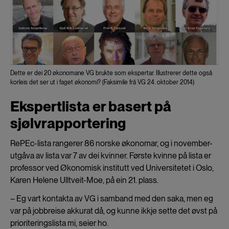
Dette er dei 20 økonomane VG brukte som ekspertar. Illustrerer dette også
korleis det ser ut i faget økonomi? (Faksimile frå VG 24. oktober 2014)
Ekspertlista er basert på
sjølvrapportering
RePEc-lista rangerer 86 norske økonomar, og i november-
utgåva av lista var 7 av dei kvinner. Første kvinne på lista er
professor ved Økonomisk institutt ved Universitetet i Oslo,
Karen Helene Ulltveit-Moe, på ein 21. plass.
– Eg vart kontakta av VG i samband med den saka, men eg
var på jobbreise akkurat då, og kunne ikkje sette det øvst på
prioriteringslista mi, seier ho.