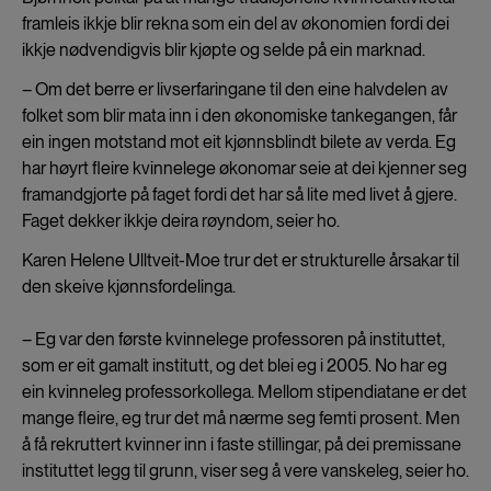
framleis ikkje blir rekna som ein del av økonomien fordi dei
ikkje nødvendigvis blir kjøpte og selde på ein marknad.
– Om det berre er livserfaringane til den eine halvdelen av
folket som blir mata inn i den økonomiske tankegangen, får
ein ingen motstand mot eit kjønnsblindt bilete av verda. Eg
har høyrt fleire kvinnelege økonomar seie at dei kjenner seg
framandgjorte på faget fordi det har så lite med livet å gjere.
Faget dekker ikkje deira røyndom, seier ho.
Karen Helene Ulltveit-Moe trur det er strukturelle årsakar til
den skeive kjønnsfordelinga.
– Eg var den første kvinnelege professoren på instituttet,
som er eit gamalt institutt, og det blei eg i 2005. No har eg
ein kvinneleg professorkollega. Mellom stipendiatane er det
mange fleire, eg trur det må nærme seg femti prosent. Men
å få rekruttert kvinner inn i faste stillingar, på dei premissane
instituttet legg til grunn, viser seg å vere vanskeleg, seier ho.