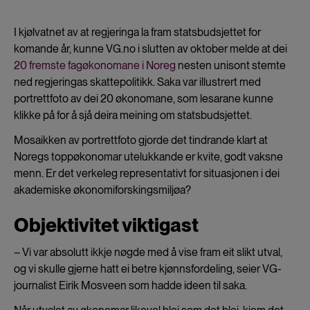
I kjølvatnet av at regjeringa la fram statsbudsjettet for
komande år, kunne VG.no i slutten av oktober melde at dei
20 fremste fagøkonomane i Noreg
nesten unisont stemte
ned regjeringas skattepolitikk. Saka var illustrert med
portrettfoto av dei 20 økonomane, som lesarane kunne
klikke på for å sjå deira meining om statsbudsjettet.
Mosaikken av portrettfoto gjorde det tindrande klart at
Noregs toppøkonomar utelukkande er kvite, godt vaksne
menn. Er det verkeleg representativt for situasjonen i dei
akademiske økonomiforskingsmiljøa?
Objektivitet viktigast
– Vi var absolutt ikkje nøgde med å vise fram eit slikt utval,
og vi skulle gjerne hatt ei betre kjønnsfordeling, seier VG-
journalist Eirik Mosveen som hadde ideen til saka.