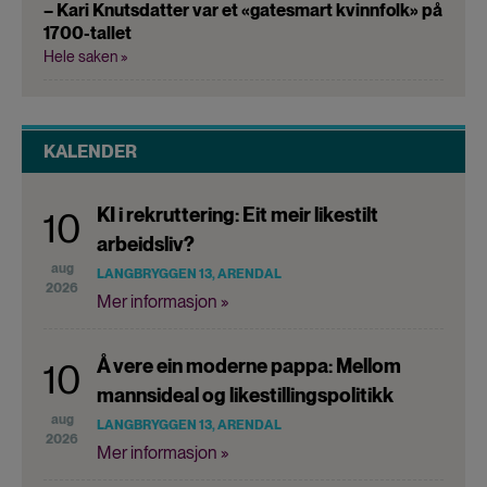
– Kari Knutsdatter var et «gatesmart kvinnfolk» på
1700-tallet
Hele saken »
KALENDER
KI i rekruttering: Eit meir likestilt
10
arbeidsliv?
aug
LANGBRYGGEN 13, ARENDAL
2026
Mer informasjon »
Å vere ein moderne pappa: Mellom
10
mannsideal og likestillingspolitikk
aug
LANGBRYGGEN 13, ARENDAL
2026
Mer informasjon »