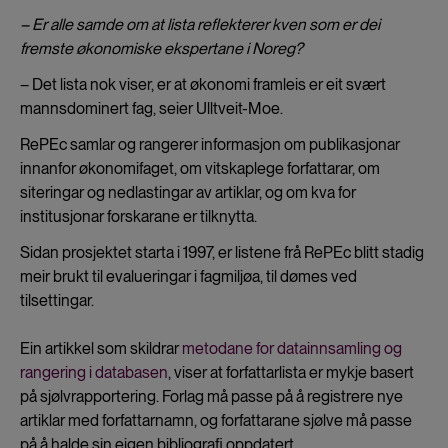
– Er alle samde om at lista reflekterer kven som er dei
fremste økonomiske ekspertane i Noreg?
– Det lista nok viser, er at økonomi framleis er eit svært
mannsdominert fag, seier Ulltveit-Moe.
RePEc samlar og rangerer informasjon om publikasjonar
innanfor økonomifaget, om vitskaplege forfattarar, om
siteringar og nedlastingar av artiklar, og om kva for
institusjonar forskarane er tilknytta.
Sidan prosjektet starta i 1997, er listene frå RePEc blitt stadig
meir brukt til evalueringar i fagmiljøa, til dømes ved
tilsettingar.
Ein artikkel som skildrar
metodane for datainnsamling og
rangering i databasen
, viser at forfattarlista er mykje basert
på sjølvrapportering. Forlag må passe på å registrere nye
artiklar med forfattarnamn, og forfattarane sjølve må passe
på å halde sin eigen bibliografi oppdatert.