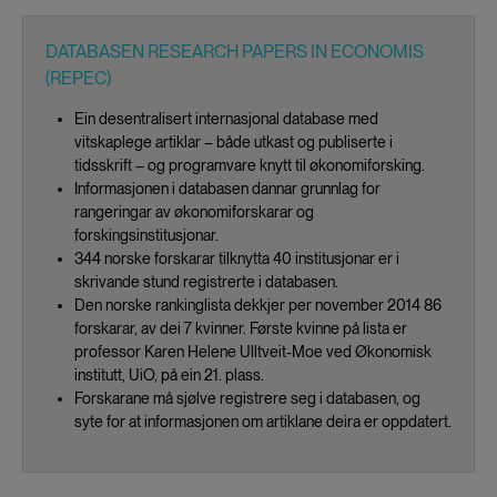
DATABASEN RESEARCH PAPERS IN ECONOMIS
(REPEC)
Ein desentralisert internasjonal database med
vitskaplege artiklar – både utkast og publiserte i
tidsskrift – og programvare knytt til økonomiforsking.
Informasjonen i databasen dannar grunnlag for
rangeringar av økonomiforskarar og
forskingsinstitusjonar.
344 norske forskarar tilknytta 40 institusjonar er i
skrivande stund registrerte i databasen.
Den norske rankinglista dekkjer per november 2014 86
forskarar, av dei 7 kvinner. Første kvinne på lista er
professor Karen Helene Ulltveit-Moe ved Økonomisk
institutt, UiO, på ein 21. plass.
Forskarane må sjølve registrere seg i databasen, og
syte for at informasjonen om artiklane deira er oppdatert.