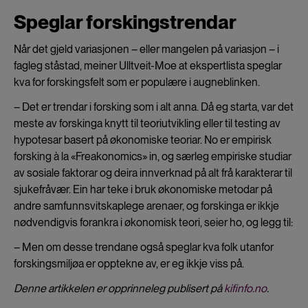
Speglar forskingstrendar
Når det gjeld variasjonen – eller mangelen på variasjon – i
fagleg ståstad, meiner Ulltveit-Moe at ekspertlista speglar
kva for forskingsfelt som er populære i augneblinken.
– Det er trendar i forsking som i alt anna. Då eg starta, var det
meste av forskinga knytt til teoriutvikling eller til testing av
hypotesar basert på økonomiske teoriar. No er empirisk
forsking à la «Freakonomics» in, og særleg empiriske studiar
av sosiale faktorar og deira innverknad på alt frå karakterar til
sjukefråvær. Ein har teke i bruk økonomiske metodar på
andre samfunnsvitskaplege arenaer, og forskinga er ikkje
nødvendigvis forankra i økonomisk teori, seier ho, og legg til:
– Men om desse trendane også speglar kva folk utanfor
forskingsmiljøa er opptekne av, er eg ikkje viss på.
Denne artikkelen er opprinneleg publisert på
kifinfo.no
.