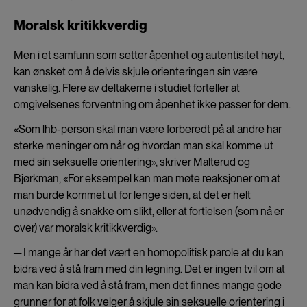
Moralsk kritikkverdig
Men i et samfunn som setter åpenhet og autentisitet høyt,
kan ønsket om å delvis skjule orienteringen sin være
vanskelig. Flere av deltakerne i studiet forteller at
omgivelsenes forventning om åpenhet ikke passer for dem.
«Som lhb-person skal man være forberedt på at andre har
sterke meninger om når og hvordan man skal komme ut
med sin seksuelle orientering», skriver Malterud og
Bjørkman, «For eksempel kan man møte reaksjoner om at
man burde kommet ut for lenge siden, at det er helt
unødvendig å snakke om slikt, eller at fortielsen (som nå er
over) var moralsk kritikkverdig».
─ I mange år har det vært en homopolitisk parole at du kan
bidra ved å stå fram med din legning. Det er ingen tvil om at
man kan bidra ved å stå fram, men det finnes mange gode
grunner for at folk velger å skjule sin seksuelle orientering i