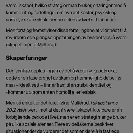
være i skapet, hvilke strategier man bruker, erfaringer med å
komme ut, og fortellinger om hva det koster, psykisk og
sosialt, å skulle skjule denne delen av livet sitt for andre.
Men først og fremst viser disse fortellingene at vi er nødt til å
revurdere den gjengse oppfatningen av hva det vil si å være
i skapet, mener Malterud.
Skaperfaringer
Den vanlige oppfatningen av det å være i «skapet» er at
dette er en fase preget av skam og hemmeligholdelse, før
man – ideelt sett – finner fram til en stabil identitet og
«kommer ut» som enten homofil eller lesbisk.
Men så enkelt er det ikke, ifølge Malterud.
I skapet anno
2012
viser tvert i mot at det å være i skapet ikke bare er en
forbigående periode i livet, men er en strategi mange bruker
på ulike sosiale arenaer. Flere av deltakerne beskriver
situasjoner der de vurderer det som enklere å la fastlege,