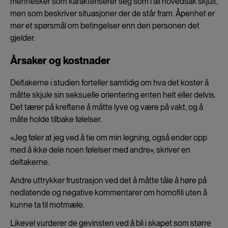
mennesker som karakteriserer seg som i all hovedsak skjult,
men som beskriver situasjoner der de står fram. Åpenhet er
mer et spørsmål om betingelser enn den personen det
gjelder.
Årsaker og kostnader
Deltakerne i studien forteller samtidig om hva det koster å
måtte skjule sin seksuelle orientering enten helt eller delvis.
Det tærer på kreftene å måtte lyve og være på vakt, og å
måte holde tilbake følelser.
«Jeg føler at jeg ved å tie om min legning, også ender opp
med å ikke dele noen følelser med andre», skriver en
deltakerne.
Andre uttrykker frustrasjon ved det å måtte tåle å høre på
nedlatende og negative kommentarer om homofili uten å
kunne ta til motmæle.
Likevel vurderer de gevinsten ved å bli i skapet som større