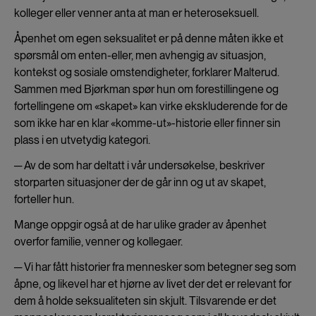
kolleger eller venner anta at man er heteroseksuell.
Åpenhet om egen seksualitet er på denne måten ikke et
spørsmål om enten-eller, men avhengig av situasjon,
kontekst og sosiale omstendigheter, forklarer Malterud.
Sammen med Bjørkman spør hun om forestillingene og
fortellingene om «skapet» kan virke ekskluderende for de
som ikke har en klar «komme-ut»-historie eller finner sin
plass i en utvetydig kategori.
─ Av de som har deltatt i vår undersøkelse, beskriver
storparten situasjoner der de går inn og ut av skapet,
forteller hun.
Mange oppgir også at de har ulike grader av åpenhet
overfor familie, venner og kollegaer.
─ Vi har fått historier fra mennesker som betegner seg som
åpne, og likevel har et hjørne av livet der det er relevant for
dem å holde seksualiteten sin skjult. Tilsvarende er det