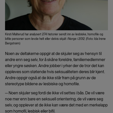
Kirsti Malterud har analysert 274 historier sendt inn av lesbiske, homofile og
bifile personer som levde helt eller delvis skjult i Norge i 2012. (Foto: Ida Irene
Bergstrøm)
Noen av deltakerne oppgir at de skjuler seg av hensyn til
andre enn seg selv, for å skåne foreldre, familiemedlemmer
eller yngre søsken. Andre jobber i yrker der de tror det kan
oppleves som støtende hvis seksualiteten deres blir kjent.
Andre oppgir også at de ikke står fram på grunn av de
stereotype bildene av lesbiske og homofile.
─ Noen skjuler seg fordi de ikke vil settes i bås. De vil være
noe mer enn bare en seksuell orientering, de vil være seg
selv, og opplever at de ikke kan være det med en merkelapp
som homofil, lesbisk eller bifil.