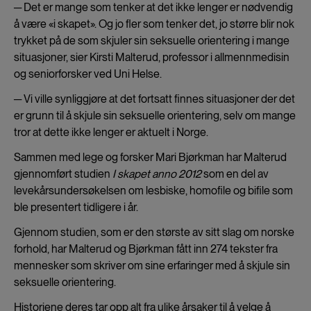
─ Det er mange som tenker at det ikke lenger er nødvendig
å være «i skapet». Og jo fler som tenker det, jo større blir nok
trykket på de som skjuler sin seksuelle orientering i mange
situasjoner, sier Kirsti Malterud, professor i allmennmedisin
og seniorforsker ved Uni Helse.
─ Vi ville synliggjøre at det fortsatt finnes situasjoner der det
er grunn til å skjule sin seksuelle orientering, selv om mange
tror at dette ikke lenger er aktuelt i Norge.
Sammen med lege og forsker Mari Bjørkman har Malterud
gjennomført studien
I skapet anno 2012
som en del av
levekårsundersøkelsen om lesbiske, homofile og bifile som
ble presentert tidligere i år.
Gjennom studien, som er den største av sitt slag om norske
forhold, har Malterud og Bjørkman fått inn 274 tekster fra
mennesker som skriver om sine erfaringer med å skjule sin
seksuelle orientering.
Historiene deres tar opp alt fra ulike årsaker til å velge å