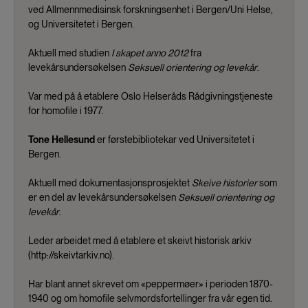
ved Allmennmedisinsk forskningsenhet i Bergen/Uni Helse,
og Universitetet i Bergen.
Aktuell med studien
I skapet anno 2012
fra
levekårsundersøkelsen
Seksuell orientering og levekår
.
Var med på å etablere Oslo Helseråds Rådgivningstjeneste
for homofile i 1977.
Tone Hellesund
er førstebibliotekar ved Universitetet i
Bergen.
Aktuell med dokumentasjonsprosjektet
Skeive historier
som
er en del av levekårsundersøkelsen
Seksuell orientering og
levekår
.
Leder arbeidet med å etablere et skeivt historisk arkiv
(http://skeivtarkiv.no).
Har blant annet skrevet om «peppermøer» i perioden 1870-
1940 og om homofile selvmordsfortellinger fra vår egen tid.