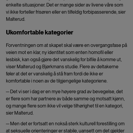
enkelte situasjoner. Det er mange sider av livene våre som
vi ikke forteller frisøren eller en tilfeldig forbipasserende, sier
Malterud.
Ukomfortable kategorier
Forventningen om at skapet skal være en overgangsfase på
veien mot en klar, ny identitet som enten homofil eller
lesbisk, kan også gjøre det vanskelig for bifile å komme ut,
viser Malterud og Bjørkmans studie. Flere av deltakerne
føler at det er vanskelig å stå fram fordi de ikke er
komfortable i noen av de tilgjengelige kategoriene.
─ Det vi ser i dag er en mye høyere grad av bevegelse, det
er flere som har partnere av både samme og motsatt kjønn,
og mange flere som ikke vil velge tilhørighet til en kategori,
sier Malterud.
─ Men det er fortsatt en nokså sterk kulturell forestilling om
at seksuelle orienteringer er stabile, uansett om det gjelder