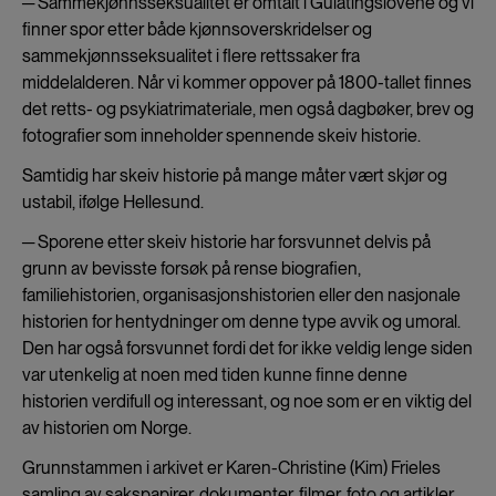
─ Sammekjønnsseksualitet er omtalt i Gulatingslovene og vi
finner spor etter både kjønnsoverskridelser og
sammekjønnsseksualitet i flere rettssaker fra
middelalderen. Når vi kommer oppover på 1800-tallet finnes
det retts- og psykiatrimateriale, men også dagbøker, brev og
fotografier som inneholder spennende skeiv historie.
Samtidig har skeiv historie på mange måter vært skjør og
ustabil, ifølge Hellesund.
─ Sporene etter skeiv historie har forsvunnet delvis på
grunn av bevisste forsøk på rense biografien,
familiehistorien, organisasjonshistorien eller den nasjonale
historien for hentydninger om denne type avvik og umoral.
Den har også forsvunnet fordi det for ikke veldig lenge siden
var utenkelig at noen med tiden kunne finne denne
historien verdifull og interessant, og noe som er en viktig del
av historien om Norge.
Grunnstammen i arkivet er Karen-Christine (Kim) Frieles
samling av sakspapirer, dokumenter, filmer, foto og artikler