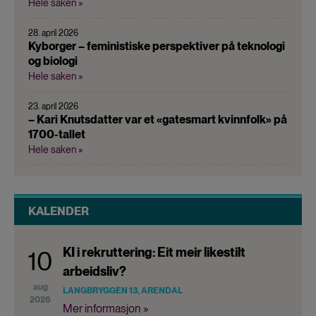
Hele saken »
28. april 2026
Kyborger – feministiske perspektiver på teknologi
og biologi
Hele saken »
23. april 2026
– Kari Knutsdatter var et «gatesmart kvinnfolk» på
1700-tallet
Hele saken »
KALENDER
KI i rekruttering: Eit meir likestilt
10
arbeidsliv?
aug
LANGBRYGGEN 13, ARENDAL
2026
Mer informasjon »