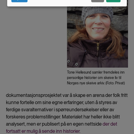
data
and
cookies
Tone Hellesund samler fremdeles inn
personlige historier om skeive liv til
Norges nye skeive arkiv. (Foto: Privat)
dokumentasjonsprosjektet var å skape en arena der folk fritt
kunne fortelle om sine egne erfaringer, uten å styres av
ferdige svaralternativer i spørreundersøkelser eller av
forskeres problemstillinger. Materialet har heller ikke blitt
analysert, men er publisert på en egen nettside
der det
fortsatt er mulig å sende inn historier.