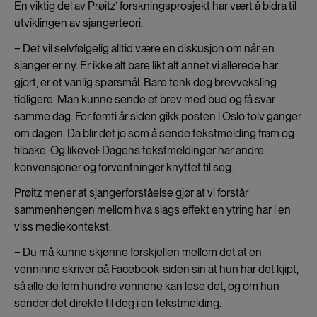
En viktig del av Prøitz’ forskningsprosjekt har vært å bidra til
utviklingen av sjangerteori.
− Det vil selvfølgelig alltid være en diskusjon om når en
sjanger er ny. Er ikke alt bare likt alt annet vi allerede har
gjort, er et vanlig spørsmål. Bare tenk deg brevveksling
tidligere. Man kunne sende et brev med bud og få svar
samme dag. For femti år siden gikk posten i Oslo tolv ganger
om dagen. Da blir det jo som å sende tekstmelding fram og
tilbake. Og likevel: Dagens tekstmeldinger har andre
konvensjoner og forventninger knyttet til seg.
Prøitz mener at sjangerforståelse gjør at vi forstår
sammenhengen mellom hva slags effekt en ytring har i en
viss mediekontekst.
− Du må kunne skjønne forskjellen mellom det at en
venninne skriver på Facebook-siden sin at hun har det kjipt,
så alle de fem hundre vennene kan lese det, og om hun
sender det direkte til deg i en tekstmelding.