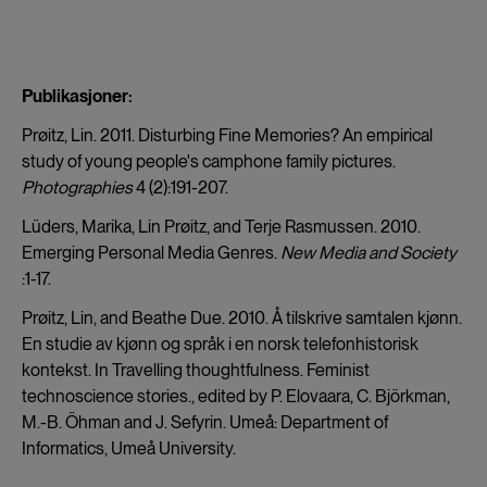
Publikasjoner:
Prøitz, Lin. 2011. Disturbing Fine Memories? An empirical
study of young people's camphone family pictures.
Photographies
4 (2):191-207.
Lüders, Marika, Lin Prøitz, and Terje Rasmussen. 2010.
Emerging Personal Media Genres.
New Media and Society
:1-17.
Prøitz, Lin, and Beathe Due. 2010.
Å tilskrive samtalen kjønn.
En studie av kjønn og språk i en norsk telefonhistorisk
kontekst.
In Travelling thoughtfulness. Feminist
technoscience stories., edited by P. Elovaara, C. Björkman,
M.-B. Öhman and J. Sefyrin.
Umeå: Department of
Informatics, Umeå University.