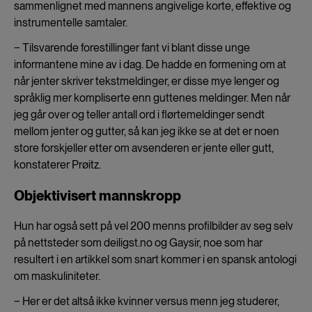
sammenlignet med mannens angivelige korte, effektive og
instrumentelle samtaler.
− Tilsvarende forestillinger fant vi blant disse unge
informantene mine av i dag. De hadde en formening om at
når jenter skriver tekstmeldinger, er disse mye lenger og
språklig mer kompliserte enn guttenes meldinger. Men når
jeg går over og teller antall ord i flørtemeldinger sendt
mellom jenter og gutter, så kan jeg ikke se at det er noen
store forskjeller etter om avsenderen er jente eller gutt,
konstaterer Prøitz.
Objektivisert mannskropp
Hun har også sett på vel 200 menns profilbilder av seg selv
på nettsteder som deiligst.no og Gaysir, noe som har
resultert i en artikkel som snart kommer i en spansk antologi
om maskuliniteter.
− Her er det altså ikke kvinner versus menn jeg studerer,