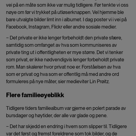
vei på en måte som ikke var mulig tidligere. Før tenkte vi oss
nøye om før vi trykket på utløserknappen. Vel hjemme ble
bare utvalgte bilder limt inn i albumet. I dag poster vi i vei på
Facebook, Instagram, Flickr eller andre sosiale medier.
− Det private er ikke lenger forbeholdt den private sfære,
samtidig som omfanget av hva som kommuniseres av
private ting ut i offentligheten er mye større. Det vi tenker
som privat, er ikke nødvendigvis lenger forbeholdt private
rom. Man skalerer hvor privat noe er. Forståelsen av hva
som er privat og hva som er offentlig må med andre ord
formuleres på nye måter, sier medieviter Lin Prøitz.
Flere familieøyeblikk
Tidligere tiders familiealbum var gjerne en polert parade av
bursdager og høytider, der alle var glade og pene.
− Det har skjedd en endring i hvem som slipper til. Tidligere
var det først og fremst foreldrene som tok bilder, og de