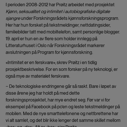
I perioden 2008-2012 har Prøitz arbeidet med prosjektet
Kjønn, seksualitet og intimitet i autobiografiske digitale
sjangre
under Forskningsrådets kjønnsforskningsprogram.
Her har hun forsket på tekstmeldinger, nettdatingsider,
familiebilder tatt med mobiltelefon, samt personlige blogger.
19. april er hun en av flere som holder innlegg på
Litteraturhuset i Oslo når Forskningsrådet markerer
avslutningen på Program for kjønnsforskning.
«Intimitet er en ferskvare», skrev Prøitz i en tidlig
prosjektbeskrivelse. For en som forsker på ny teknologi, er
også mye av materialet ferskvare.
− De teknologiske endringene går så raskt. Bare i løpet av
disse årene jeg har holdt på med dette
forskningsprosjektet, har mye endret seg. Før var vi for
eksempel på Facebook på pc’en og leste tekstmeldinger på
mobilen. Med de nye smarttelefonene og nettbrettene har
vi alt samlet, og det blir ikke lenger det samme skillet mellom