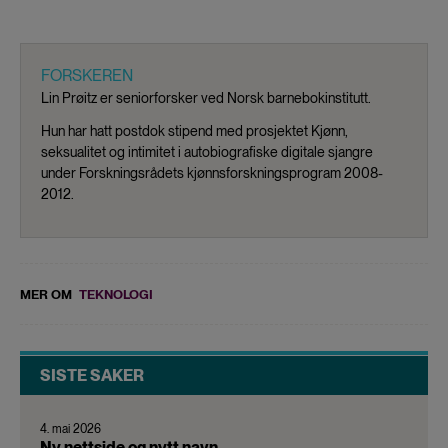
FORSKEREN
Lin Prøitz er seniorforsker ved Norsk barnebokinstitutt.
Hun har hatt postdok stipend med prosjektet Kjønn,
seksualitet og intimitet i autobiografiske digitale sjangre
under Forskningsrådets kjønnsforskningsprogram 2008-
2012.
MER OM
TEKNOLOGI
SISTE SAKER
4. mai 2026
Ny nettside og nytt navn