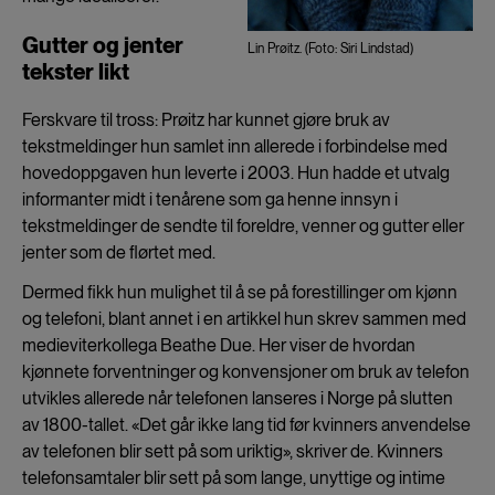
Gutter og jenter
Lin Prøitz. (Foto: Siri Lindstad)
tekster likt
Ferskvare til tross: Prøitz har kunnet gjøre bruk av
tekstmeldinger hun samlet inn allerede i forbindelse med
hovedoppgaven hun leverte i 2003. Hun hadde et utvalg
informanter midt i tenårene som ga henne innsyn i
tekstmeldinger de sendte til foreldre, venner og gutter eller
jenter som de flørtet med.
Dermed fikk hun mulighet til å se på forestillinger om kjønn
og telefoni, blant annet i en artikkel hun skrev sammen med
medieviterkollega Beathe Due. Her viser de hvordan
kjønnete forventninger og konvensjoner om bruk av telefon
utvikles allerede når telefonen lanseres i Norge på slutten
av 1800-tallet. «Det går ikke lang tid før kvinners anvendelse
av telefonen blir sett på som uriktig», skriver de. Kvinners
telefonsamtaler blir sett på som lange, unyttige og intime