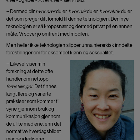
«her» og «der». Alt er «her», sier Prøitz.
−
Dermed blir
hvor nær
du er,
hvor når
du er,
hvor aktiv
du er,
det som preger ditt forhold til denne teknologien. Den nye
teknologien er så kroppsnær og dermed privat på en annen
måte. Vi sover jo omtrent med mobilen.
Men heller ikke teknologien slipper unna hierarkisk inndelte
forestillinger om for eksempel kjønn og seksualitet.
−
Likevel viser min
forskning at dette ofte
handler om nettopp
forestillinger
. Det finnes
langt flere og varierte
praksiser som kommer til
syne gjennom bruk og
kommunikasjon gjennom
de ulike mediene, enn det
normative hverdagsbildet
mange idealiserer.