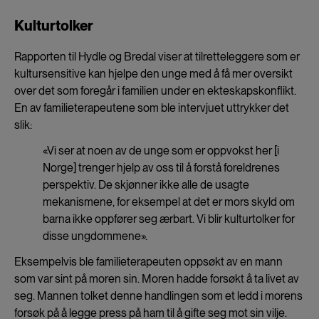
Kulturtolker
Rapporten til Hydle og Bredal viser at tilretteleggere som er
kultursensitive kan hjelpe den unge med å få mer oversikt
over det som foregår i familien under en ekteskapskonflikt.
En av familieterapeutene som ble intervjuet uttrykker det
slik:
«Vi ser at noen av de unge som er oppvokst her [i
Norge] trenger hjelp av oss til å forstå foreldrenes
perspektiv. De skjønner ikke alle de usagte
mekanismene, for eksempel at det er mors skyld om
barna ikke oppfører seg ærbart. Vi blir kulturtolker for
disse ungdommene».
Eksempelvis ble familieterapeuten oppsøkt av en mann
som var sint på moren sin. Moren hadde forsøkt å ta livet av
seg. Mannen tolket denne handlingen som et ledd i morens
forsøk på å legge press på ham til å gifte seg mot sin vilje.