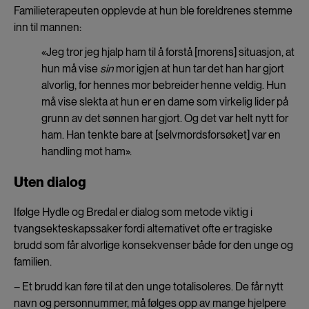
Familieterapeuten opplevde at hun ble foreldrenes stemme
inn til mannen:
«Jeg tror jeg hjalp ham til å forstå [morens] situasjon, at
hun må vise
sin
mor igjen at hun tar det han har gjort
alvorlig, for hennes mor bebreider henne veldig. Hun
må vise slekta at hun er en dame som virkelig lider på
grunn av det sønnen har gjort. Og det var helt nytt for
ham. Han tenkte bare at [selvmordsforsøket] var en
handling mot ham».
Uten dialog
Ifølge Hydle og Bredal er dialog som metode viktig i
tvangsekteskapssaker fordi alternativet ofte er tragiske
brudd som får alvorlige konsekvenser både for den unge og
familien.
– Et brudd kan føre til at den unge totalisoleres. De får nytt
navn og personnummer, må følges opp av mange hjelpere