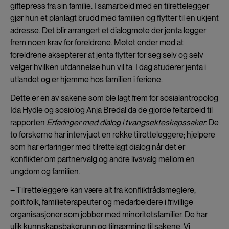
giftepress fra sin familie. I samarbeid med en tilrettelegger
gjør hun et planlagt brudd med familien og flytter til en ukjent
adresse. Det blir arrangert et dialogmøte der jenta legger
frem noen krav for foreldrene. Møtet ender med at
foreldrene aksepterer at jenta flytter for seg selv og selv
velger hvilken utdannelse hun vil ta. I dag studerer jenta i
utlandet og er hjemme hos familien i feriene.
Dette er en av sakene som ble lagt frem for sosialantropolog
Ida Hydle og sosiolog Anja Bredal da de gjorde feltarbeid til
rapporten
Erfaringer med dialog i tvangsekteskapssaker
. De
to forskerne har intervjuet en rekke tilretteleggere; hjelpere
som har erfaringer med tilrettelagt dialog når det er
konflikter om partnervalg og andre livsvalg mellom en
ungdom og familien.
– Tilretteleggere kan være alt fra konfliktrådsmeglere,
politifolk, familieterapeuter og medarbeidere i frivillige
organisasjoner som jobber med minoritetsfamilier. De har
ulik kunnskapsbakgrunn og tilnærming til sakene. Vi