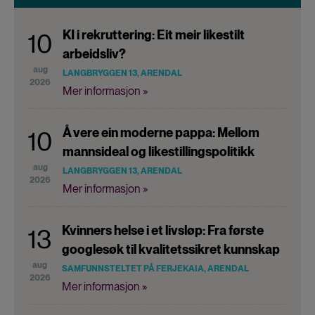
KI i rekruttering: Eit meir likestilt
10
arbeidsliv?
aug
LANGBRYGGEN 13, ARENDAL
2026
Mer informasjon »
Å vere ein moderne pappa: Mellom
10
mannsideal og likestillingspolitikk
aug
LANGBRYGGEN 13, ARENDAL
2026
Mer informasjon »
Kvinners helse i et livsløp: Fra første
13
googlesøk til kvalitetssikret kunnskap
aug
SAMFUNNSTELTET PÅ FERJEKAIA, ARENDAL
2026
Mer informasjon »