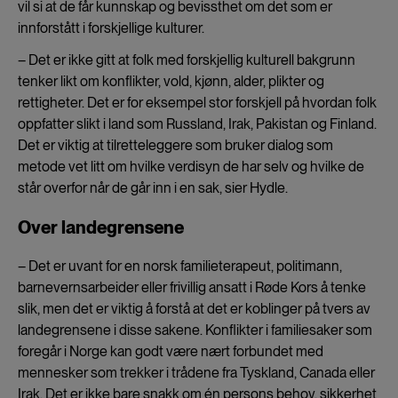
vil si at de får kunnskap og bevissthet om det som er
innforstått i forskjellige kulturer.
– Det er ikke gitt at folk med forskjellig kulturell bakgrunn
tenker likt om konflikter, vold, kjønn, alder, plikter og
rettigheter. Det er for eksempel stor forskjell på hvordan folk
oppfatter slikt i land som Russland, Irak, Pakistan og Finland.
Det er viktig at tilretteleggere som bruker dialog som
metode vet litt om hvilke verdisyn de har selv og hvilke de
står overfor når de går inn i en sak, sier Hydle.
Over landegrensene
–
Det er uvant for en norsk familieterapeut, politimann,
barnevernsarbeider eller frivillig ansatt i Røde Kors å tenke
slik, men det er viktig å forstå at det er koblinger på tvers av
landegrensene i disse sakene. Konflikter i familiesaker som
foregår i Norge kan godt være nært forbundet med
mennesker som trekker i trådene fra Tyskland, Canada eller
Irak. Det er ikke bare snakk om én persons behov, sikkerhet