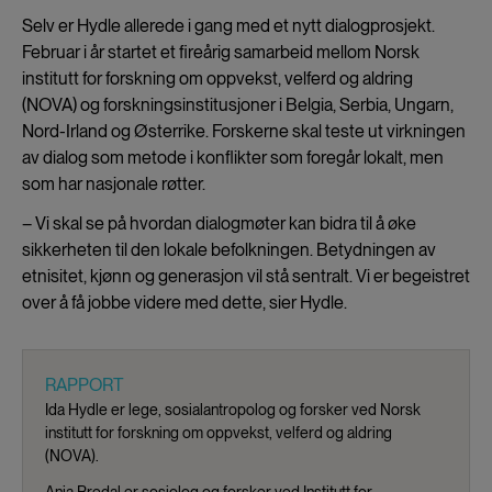
Selv er Hydle allerede i gang med et nytt dialogprosjekt.
Februar i år startet et fireårig samarbeid mellom
Norsk
institutt for forskning om oppvekst, velferd og aldring
(
NOVA) og forskningsinstitusjoner i Belgia, Serbia, Ungarn,
Nord-Irland og Østerrike. Forskerne skal teste ut virkningen
av dialog som metode i konflikter som foregår lokalt, men
som har nasjonale røtter.
– Vi skal se på hvordan dialogmøter kan bidra til å øke
sikkerheten til den lokale befolkningen. Betydningen av
etnisitet, kjønn og generasjon vil stå sentralt. Vi er begeistret
over å få jobbe videre med dette, sier Hydle.
RAPPORT
Ida Hydle er lege, sosialantropolog og forsker ved Norsk
institutt for forskning om oppvekst, velferd og aldring
(NOVA).
Anja Bredal er sosiolog og forsker ved Institutt for