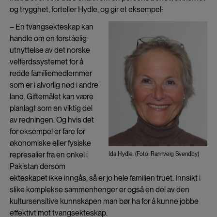
og trygghet, forteller Hydle, og gir et eksempel:
– En tvangsekteskap kan
handle om en forståelig
utnyttelse av det norske
velferdssystemet for å
redde familiemedlemmer
som er i alvorlig nød i andre
land. Giftemålet kan være
planlagt som en viktig del
av redningen. Og hvis det
for eksempel er fare for
økonomiske eller fysiske
represalier fra en onkel i
Ida Hydle. (Foto: Rannveig Svendby)
Pakistan dersom
ekteskapet ikke inngås, så er jo hele familien truet. Innsikt i
slike komplekse sammenhenger er også en del av den
kultursensitive kunnskapen man bør ha for å kunne jobbe
effektivt mot tvangsekteskap.