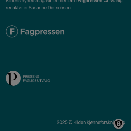
Kildens nyhetsmagasin er medlem i
Fagpressen
. Ansvarlig
redaktør er Susanne Dietrichson.
2025 © Kilden kjønnsforskning.no