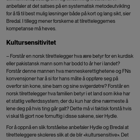
anbefaler at det satses på en systematisk metodeutvikling
for å få til best mulig løsninger både på kort og lang sikt, sier
Bredal. I tillegg mener forskerne at tilretteleggernes
kompetanse må heves.
Kultursensitivitet
– Forstår en norsk tilrettelegger hva ære betyr for en kurdisk
eller pakistansk mann som har bodd to år her i landet?
Forstår denne mannen hva menneskerettighetene og FNs
konvensjoner har å si for hans måte å oppføre seg på
overfor sin kone, sine barn og sine svigerdøtre? Forstår en
norsk tilrettelegger hva familien betyr i et land som ikke har
et statlig velferdssystem; der du kun har dine nærmeste å
lene deg på hvis ting går galt? Dette må vi faktisk forstå hvis
vi skal få gjort noe fornuftig i disse sakene, sier Hydle.
For å oppnå en slik forståelse anbefaler Hydle og Bredal at
tilretteleggere skoleres slik at de blir «kultursensitive». Det