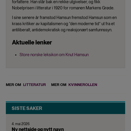
forfattere. Han står bak en rekke utgivelser, og fikk
Nobelprisen i litteratur i 1920 for romanen Markens Grøde.
I sine senere år framstod Hamsun fremstod Hamsun som en
krass kritiker av kapitalismen og “den moderne tid” ut fra et
antiliberalt, antidemokratisk og reaksjonært samfunnssyn.
Aktuelle lenker
Store norske leksikon om Knut Hamsun
MER OM
LITTERATUR
MER OM
KVINNEROLLEN
SISTE SAKER
4. mai 2026
Ny nettside og nytt navn