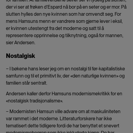
der vi ser at frøken d’Espard nå bor på en seter og er mor. På
slutten hylles den nye kvinnen som har omvendt seg. For
mens Hamsuns menn er vandrere som gjerne lever i eksil,
er kvinnen utestengt fra det moderne og satt til å
representere opprinnelse og tilknytning, også for mannen,
sier Andersen.
Nostalgisk
− I bøkene hans leser jeg om en nostalgi til før-kapitalistiske
samfunn og til et primitivt liv, der «den naturlige kvinnen» og
familien står sentralt.
Andersen kaller derfor Hamsuns modernismekritikk for en
«nostalgisk tradisjonalisme».
− Modernisten Hamsun ville advare om at maskuliniteten
var rammet i det moderne. Litteraturforskere har ikke
tematisert dette tidligere fordi de har benyttet et snevert
modernismebegrep som ikke inkluderte kjønn. De har