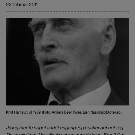
22. februar 2011
​Knut Hamsun, juli 1939. (Foto: Anders Beer Wilse. Eier: Nasjonalbiblioteket.)
Ja jeg mente noget andet engang, jeg husker det nok, og
De sa mig imot. Naturligvis var jeg dum da igjen. Børn? Det