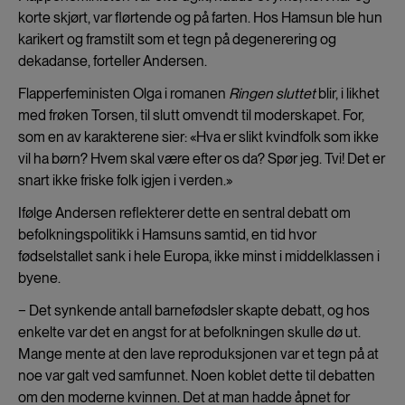
korte skjørt, var flørtende og på farten. Hos Hamsun ble hun
karikert og framstilt som et tegn på degenerering og
dekadanse, forteller Andersen.
Flapperfeministen Olga i romanen
Ringen sluttet
blir, i likhet
med frøken Torsen, til slutt omvendt til moderskapet. For,
som en av karakterene sier: «Hva er slikt kvindfolk som ikke
vil ha børn? Hvem skal være efter os da? Spør jeg. Tvi! Det er
snart ikke friske folk igjen i verden.»
Ifølge Andersen reflekterer dette en sentral debatt om
befolkningspolitikk i Hamsuns samtid, en tid hvor
fødselstallet sank i hele Europa, ikke minst i middelklassen i
byene.
− Det synkende antall barnefødsler skapte debatt, og hos
enkelte var det en angst for at befolkningen skulle dø ut.
Mange mente at den lave reproduksjonen var et tegn på at
noe var galt ved samfunnet. Noen koblet dette til debatten
om den moderne kvinnen. Det at man hadde åpnet for