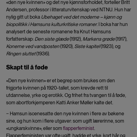
«den nye kvinnen» og det nye kjønnsforholdet, forteller Britt
Andersen, professor i litteraturvitenskap ved NTNU. Hun har
nylig gitt ut boka
Ubehaget ved det moderne – kjønn og
biopolitikk i Hamsuns kulturkritiske romaner
. I boka har hun
analysert de seneste romanene fra Knut Hamsuns
forfatterskap:
Den siste glæde
(1912),
Markens grøde
(1917),
Konerne ved vandposten
(1920),
Siste kapitel
(1923), og
Ringen sluttet
(1936).
Skapt til å føde
«Den nye kvinnen» er et begrep som brukes om den
frigjorte kvinnen på 1920-tallet, som krevde rett til
utdannelse, yrke og erotikk. Og frihet fra tvangen til å føde,
som abortforkjemperen Katti Anker Møller kalte det.
− Hamsun iscenesatte den nye kvinnen i flere av bøkene
sine, og hun kom i flere utgaver: som ugift lærerinne, som
«ungkarskvinne», eller som
flapperfeminist
.
Flapperfeministen var ofte ugift, hadde et yrke, kort hår og