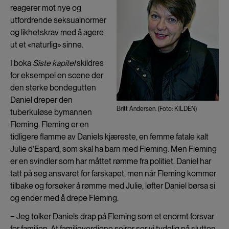
reagerer mot nye og
utfordrende seksualnormer
og likhetskrav med å agere
ut et «naturlig» sinne.
I boka
Siste kapitel
skildres
for eksempel en scene der
den sterke bondegutten
Daniel dreper den
Britt Andersen. (Foto: KILDEN)
tuberkuløse bymannen
Fleming. Fleming er en
tidligere flamme av Daniels kjæreste, en femme fatale kalt
Julie d’Espard, som skal ha barn med Fleming. Men Fleming
er en svindler som har måttet rømme fra politiet. Daniel har
tatt på seg ansvaret for farskapet, men når Fleming kommer
tilbake og forsøker å rømme med Julie, løfter Daniel børsa si
og ender med å drepe Fleming.
− Jeg tolker Daniels drap på Fleming som et enormt forsvar
for familien. At familieverdiene seirer ser vi tydelig på slutten,