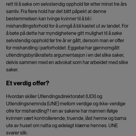
rett til å søke om selvstendig opphold før etter minst tre års
samliv. Fra flere hold har det blitt påpekt at denne
bestemmelsen kan tvinge kvinner til å bli i
mishandlingsforhold for å unngå å bli kastet ut av landet. For
å bøte på dette har myndighetene gitt mulighet til å søke
selvstendig opphold før tre år er gått, dersom man er offer
for mishandling i parforholdet. Eggebø har gjennomgått
utlendingsbyråkratiets argumentasjon i en del slike saker,
delvis sammen med en advokat som har arbeidet med slike
saker.
Et verdig offer?
Hvordan skiller Utlendingsdirektoratet (UDI) og
Utlendingsnemnda (UNE) mellom verdige og ikke-verdige
ofre for mishandling? I en av sakene har mannen ifølge
kvinnen vært kontrollerende, truende, låst henne og barna
ute av huset om natta og ødelagt klærne hennes. UNE
svarer slik: