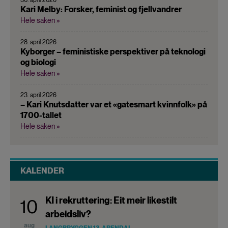
Kari Melby: Forsker, feminist og fjellvandrer
Hele saken »
28. april 2026
Kyborger – feministiske perspektiver på teknologi
og biologi
Hele saken »
23. april 2026
– Kari Knutsdatter var et «gatesmart kvinnfolk» på
1700-tallet
Hele saken »
KALENDER
KI i rekruttering: Eit meir likestilt
10
arbeidsliv?
aug
LANGBRYGGEN 13, ARENDAL