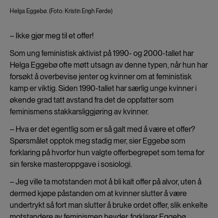
Helga Eggebø. (Foto: Kristin Engh Førde)
– Ikke gjør meg til et offer!
Som ung feministisk aktivist på 1990- og 2000-tallet har
Helga Eggebø ofte møtt utsagn av denne typen, når hun har
forsøkt å overbevise jenter og kvinner om at feministisk
kamp er viktig. Siden 1990-tallet har særlig unge kvinner i
økende grad tatt avstand fra det de oppfatter som
feminismens stakkarsliggjøring av kvinner.
– Hva er det egentlig som er så galt med å være et offer?
Spørsmålet opptok meg stadig mer, sier Eggebø som
forklaring på hvorfor hun valgte offerbegrepet som tema for
sin ferske masteroppgave i sosiologi.
– Jeg ville ta motstanden mot å bli kalt offer på alvor, uten å
dermed kjøpe påstanden om at kvinner slutter å være
undertrykt så fort man slutter å bruke ordet offer, slik enkelte
motstandere av feminismen hevder, forklarer Eggebø.