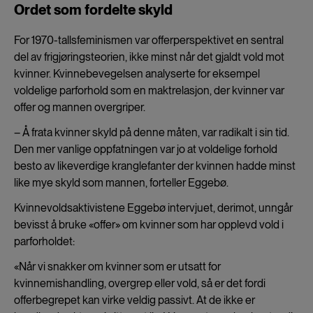
Ordet som fordelte skyld
For 1970-tallsfeminismen var offerperspektivet en sentral
del av frigjøringsteorien, ikke minst når det gjaldt vold mot
kvinner. Kvinnebevegelsen analyserte for eksempel
voldelige parforhold som en maktrelasjon, der kvinner var
offer og mannen overgriper.
– Å frata kvinner skyld på denne måten, var radikalt i sin tid.
Den mer vanlige oppfatningen var jo at voldelige forhold
besto av likeverdige kranglefanter der kvinnen hadde minst
like mye skyld som mannen, forteller Eggebø.
Kvinnevoldsaktivistene Eggebø intervjuet, derimot, unngår
bevisst å bruke «offer» om kvinner som har opplevd vold i
parforholdet:
«Når vi snakker om kvinner som er utsatt for
kvinnemishandling, overgrep eller vold, så er det fordi
offerbegrepet kan virke veldig passivt. At de ikke er