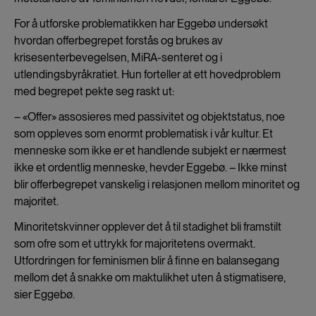
For å utforske problematikken har Eggebø undersøkt
hvordan offerbegrepet forstås og brukes av
krisesenterbevegelsen, MiRA-senteret og i
utlendingsbyråkratiet. Hun forteller at ett hovedproblem
med begrepet pekte seg raskt ut:
– «Offer» assosieres med passivitet og objektstatus, noe
som oppleves som enormt problematisk i vår kultur. Et
menneske som ikke er et handlende subjekt er nærmest
ikke et ordentlig menneske, hevder Eggebø. – Ikke minst
blir offerbegrepet vanskelig i relasjonen mellom minoritet og
majoritet.
Minoritetskvinner opplever det å til stadighet bli framstilt
som ofre som et uttrykk for majoritetens overmakt.
Utfordringen for feminismen blir å finne en balansegang
mellom det å snakke om maktulikhet uten å stigmatisere,
sier Eggebø.