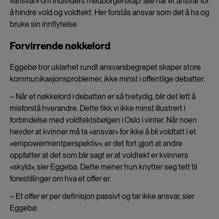
«ansvar» om individers medborgerskap: alle har et ansvar for
å hindre vold og voldtekt. Her forstås ansvar som det å ha og
bruke sin innflytelse.
Forvirrende nøkkelord
Eggebø tror uklarhet rundt ansvarsbegrepet skaper store
kommunikasjonsproblemer, ikke minst i offentlige debatter.
– Når et nøkkelord i debatten er så tvetydig, blir det lett å
misforstå hverandre. Dette fikk vi ikke minst illustrert i
forbindelse med voldtektsbølgen i Oslo i vinter. Når noen
hevder at kvinner må ta «ansvar» for ikke å bli voldtatt i et
«empowermentperspektiv», er det fort gjort at andre
oppfatter at det som blir sagt er at voldtekt er kvinners
«skyld», sier Eggebø. Dette mener hun knytter seg tett til
forestillinger om hva et offer er.
– Et offer er per definisjon passivt og tar ikke ansvar, sier
Eggebø.