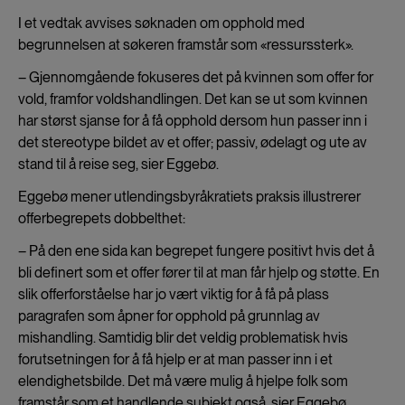
I et vedtak avvises søknaden om opphold med
begrunnelsen at søkeren framstår som «ressurssterk».
– Gjennomgående fokuseres det på kvinnen som offer for
vold, framfor voldshandlingen. Det kan se ut som kvinnen
har størst sjanse for å få opphold dersom hun passer inn i
det stereotype bildet av et offer; passiv, ødelagt og ute av
stand til å reise seg, sier Eggebø.
Eggebø mener utlendingsbyråkratiets praksis illustrerer
offerbegrepets dobbelthet:
– På den ene sida kan begrepet fungere positivt hvis det å
bli definert som et offer fører til at man får hjelp og støtte. En
slik offerforståelse har jo vært viktig for å få på plass
paragrafen som åpner for opphold på grunnlag av
mishandling. Samtidig blir det veldig problematisk hvis
forutsetningen for å få hjelp er at man passer inn i et
elendighetsbilde. Det må være mulig å hjelpe folk som
framstår som et handlende subjekt også, sier Eggebø.