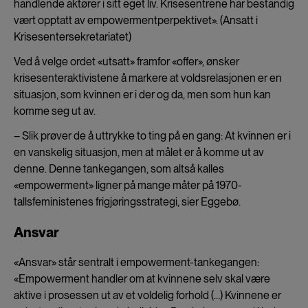
handlende aktører i sitt eget liv. Krisesentrene har bestandig
vært opptatt av empowermentperpektivet». (Ansatt i
Krisesentersekretariatet)
Ved å velge ordet «utsatt» framfor «offer», ønsker
krisesenteraktivistene å markere at voldsrelasjonen er en
situasjon, som kvinnen er i der og da, men som hun kan
komme seg ut av.
– Slik prøver de å uttrykke to ting på en gang: At kvinnen er i
en vanskelig situasjon, men at målet er å komme ut av
denne. Denne tankegangen, som altså kalles
«empowerment» ligner på mange måter på 1970-
tallsfeministenes frigjøringsstrategi, sier Eggebø.
Ansvar
«Ansvar» står sentralt i empowerment-tankegangen:
«Empowerment handler om at kvinnene selv skal være
aktive i prosessen ut av et voldelig forhold (…) Kvinnene er