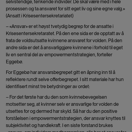
selvstendige, tenkende individer. De skal være med i hele
prosessen og ta ansvaret for sitt eget liv og sine egne valg.»
(Ansatt i Krisesentersekretariatet)
– «Ansvar» er et høyst tvetydig begrep for de ansatte i
Krisesentersekretaratet. På den ene sida er de opptatt av å
frata de voldsutsatte kvinnene ansvaret for volden. På den
andre sida er det å ansvarliggjøre kvinnene i forhold til eget
liv en sentral del av empowermentstrategien, forteller
Eggebø.
For Eggebø har ansvarsbegrepet gitt en åpning inn til å
reflektere rundt selve offerbegrepet. I sitt materiale har hun
identifisert minst tre betydninger av ordet:
– For det første har du den som kvinnebevegelsen
motsetter seg, at kvinner selv er ansvarlige for volden de
utsettes for og dermed har skyld. Så har du den positive
forståelsen i empowermentstrategien, der ansvar knyttes til
subjektivitet og handlekraft. I en siste forstand brukes