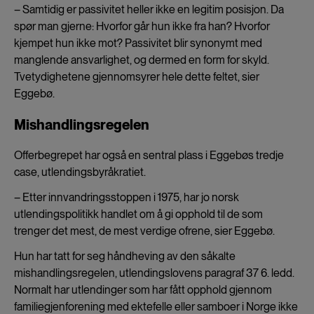
– Samtidig er passivitet heller ikke en legitim posisjon. Da
spør man gjerne: Hvorfor går hun ikke fra han? Hvorfor
kjempet hun ikke mot? Passivitet blir synonymt med
manglende ansvarlighet, og dermed en form for skyld.
Tvetydighetene gjennomsyrer hele dette feltet, sier
Eggebø.
Mishandlingsregelen
Offerbegrepet har også en sentral plass i Eggebøs tredje
case, utlendingsbyråkratiet.
– Etter innvandringsstoppen i 1975, har jo norsk
utlendingspolitikk handlet om å gi opphold til de som
trenger det mest, de mest verdige ofrene, sier Eggebø.
Hun har tatt for seg håndheving av den såkalte
mishandlingsregelen, utlendingslovens paragraf 37 6. ledd.
Normalt har utlendinger som har fått opphold gjennom
familiegjenforening med ektefelle eller samboer i Norge ikke