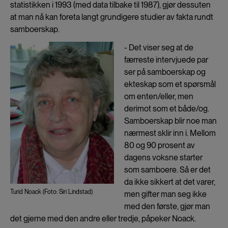
statistikken i 1993 (med data tilbake til 1987), gjør dessuten
at man nå kan foreta langt grundigere studier av fakta rundt
samboerskap.
- Det viser seg at de
færreste intervjuede par
ser på samboerskap og
ekteskap som et spørsmål
om enten/eller, men
derimot som et både/og.
Samboerskap blir noe man
nærmest sklir inn i. Mellom
80 og 90 prosent av
dagens voksne starter
som samboere. Så er det
da ikke sikkert at det varer,
Turid Noack (Foto: Siri Lindstad)
men gifter man seg ikke
med den første, gjør man
det gjerne med den andre eller tredje, påpeker Noack.