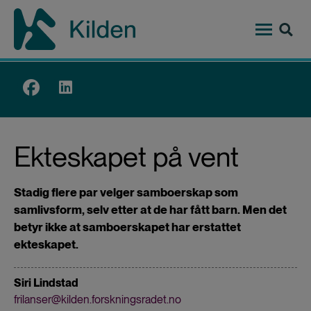
Hopp
til
hovedinnhold
Top
menu
Ekteskapet på vent
Stadig flere par velger samboerskap som
samlivsform, selv etter at de har fått barn. Men det
betyr ikke at samboerskapet har erstattet
ekteskapet.
Siri Lindstad
frilanser@kilden.forskningsradet.no