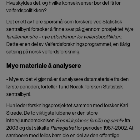
Hva skyldes det, og hvilke konsekvenser bør det få for
velferdspolitikken?
Det er ett av flere spørsmål som forskere ved Statistisk
sentralbyrå forsøker å finne svar på gjennom prosjektet
Nye
familiemønstre - nye utfordringer for velferdspolitikken
.
Dette er en del av Velferdsforskningsprogrammet, en tiårig
satsing på norsk velferdsforskning.
Mye materiale å analysere
- Mye av det vi gjør nå er å analysere datamateriale fra den
første perioden, forteller Turid Noack, forsker i Statistisk
sentralbyrå.
Hun leder forskningsprosjektet sammen med forsker Kari
Skrede. De to viktigste kildene er den store
intervjuundersøkelsen
Fremtidsplaner, familie og samliv
fra
2003 og det såkalte
Parregistret
for perioden 1987-2002. At
samboere med felles barn ble en del av den offentlige