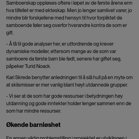
Samboerskap oppløses oftere i løpet av de første årene enn
hva tilfellet er med ekteskap. Men jo lenger samlivet varer, jo
mindre blir forskjellene med hensyn til hvor forpliktet de
samboende føler seg overfor hverandre kontra de som er
gift.
- Å få til gode analyser her, er utfordrende og krever
dynamiske modeller, ettersom mange av de som var
samboere da første barn ble født, senere har giftet seg,
påpeker Turid Noack.
Kari Skrede benytter anledningen til å slå hull på en myte om
at skilsmisser er mer vanlig blant høyt utdannede grupper.
- Vi ser at de som har gode ressurser i betydningen høy
utdanning og gode inntekter holder lenger sammen enn de
som har mindre ressurser.
Økende barnløshet
En annen viktig problemstilling i prosjektet er utviklingen i