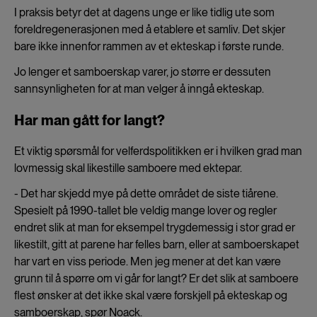
I praksis betyr det at dagens unge er like tidlig ute som
foreldregenerasjonen med å etablere et samliv. Det skjer
bare ikke innenfor rammen av et ekteskap i første runde.
Jo lenger et samboerskap varer, jo større er dessuten
sannsynligheten for at man velger å inngå ekteskap.
Har man gått for langt?
Et viktig spørsmål for velferdspolitikken er i hvilken grad man
lovmessig skal likestille samboere med ektepar.
- Det har skjedd mye på dette området de siste tiårene.
Spesielt på 1990-tallet ble veldig mange lover og regler
endret slik at man for eksempel trygdemessig i stor grad er
likestilt, gitt at parene har felles barn, eller at samboerskapet
har vart en viss periode. Men jeg mener at det kan være
grunn til å spørre om vi går for langt? Er det slik at samboere
flest ønsker at det ikke skal være forskjell på ekteskap og
samboerskap, spør Noack.