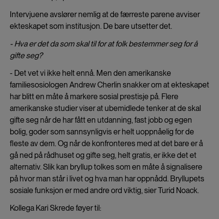
Intervjuene avslører nemlig at de færreste parene avviser
ekteskapet som institusjon. De bare utsetter det.
- Hva er det da som skal til for at folk bestemmer seg for å
gifte seg?
- Det vet vi ikke helt ennå. Men den amerikanske
familiesosiologen Andrew Cherlin snakker om at ekteskapet
har blitt en måte å markere sosial prestisje på. Flere
amerikanske studier viser at ubemidlede tenker at de skal
gifte seg når de har fått en utdanning, fast jobb og egen
bolig, goder som sannsynligvis er helt uoppnåelig for de
fleste av dem. Og når de konfronteres med at det bare er å
gå ned på rådhuset og gifte seg, helt gratis, er ikke det et
alternativ. Slik kan bryllup tolkes som en måte å signalisere
på hvor man står i livet og hva man har oppnådd. Bryllupets
sosiale funksjon er med andre ord viktig, sier Turid Noack.
Kollega Kari Skrede føyer til: