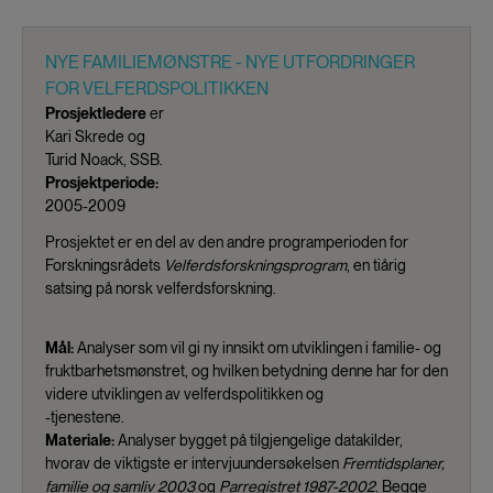
NYE FAMILIEMØNSTRE - NYE UTFORDRINGER
FOR VELFERDSPOLITIKKEN
Prosjektledere
er
Kari Skrede og
Turid Noack, SSB.
Prosjektperiode:
2005-2009
Prosjektet er en del av den andre programperioden for
Forskningsrådets
Velferdsforskningsprogram
, en tiårig
satsing på norsk velferdsforskning.
Mål:
Analyser som vil gi ny innsikt om utviklingen i familie- og
fruktbarhetsmønstret, og hvilken betydning denne har for den
videre utviklingen av velferdspolitikken og
-tjenestene.
Materiale:
Analyser bygget på tilgjengelige datakilder,
hvorav de viktigste er intervjuundersøkelsen
Fremtidsplaner,
familie og samliv 2003
og
Parregistret 1987-2002
. Begge