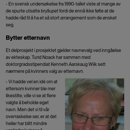
- En svensk undersøkelse fra 1990-tallet viste at mange av
de spurte utsatte bryllupet fordi de ennå ikke følte at de
hadde råd til å ha et så stort arrangement som de ønsket
seg.
Bytter etternavn
Et delprosjekt i prosjektet gjelder navnevalg ved inngåelse
av ekteskap. Turid Noack har sammen med
doktorgradsstipendiat Kenneth Aarskaug Wiik sett
nærmere på kvinners valg av etternavn.
- Vi hadde vel en idé om at
ettersom kvinner ble mer
likestilte, ville vi se at flere
valgte å beholde eget
navn. Men det vi til vår
overraskelse ser, er at det
heller har blitt mindre