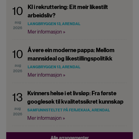
KI i rekruttering: Eit meir likestilt
10
arbeidsliv?
aug
LANGBRYGGEN 13, ARENDAL
2026
Mer informasjon »
Å vere ein moderne pappa: Mellom
10
mannsideal og likestillingspolitikk
aug
LANGBRYGGEN 13, ARENDAL
2026
Mer informasjon »
Kvinners helse i et livsløp: Fra første
13
googlesøk til kvalitetssikret kunnskap
aug
SAMFUNNSTELTET PÅ FERJEKAIA, ARENDAL
2026
Mer informasjon »
Alle arrangementer