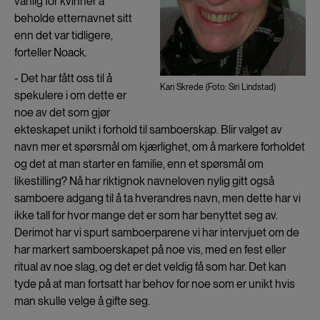
vanlig for kvinner å
beholde etternavnet sitt
enn det var tidligere,
forteller Noack.
- Det har fått oss til å
Kari Skrede (Foto: Siri Lindstad)
spekulere i om dette er
noe av det som gjør
ekteskapet unikt i forhold til samboerskap. Blir valget av
navn mer et spørsmål om kjærlighet, om å markere forholdet
og det at man starter en familie, enn et spørsmål om
likestilling? Nå har riktignok navneloven nylig gitt også
samboere adgang til å ta hverandres navn, men dette har vi
ikke tall for hvor mange det er som har benyttet seg av.
Derimot har vi spurt samboerparene vi har intervjuet om de
har markert samboerskapet på noe vis, med en fest eller
ritual av noe slag, og det er det veldig få som har. Det kan
tyde på at man fortsatt har behov for noe som er unikt hvis
man skulle velge å gifte seg.