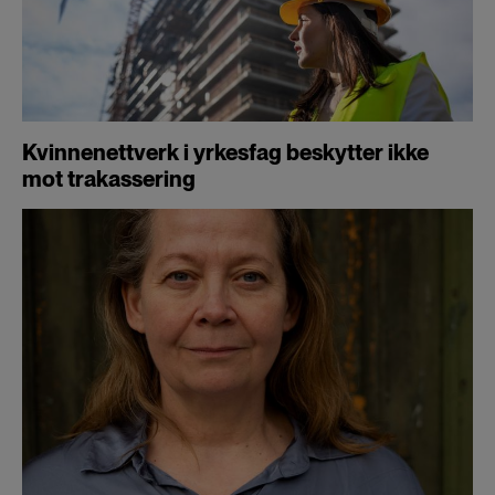
cookies
Kvinnenettverk i yrkesfag beskytter ikke
mot trakassering