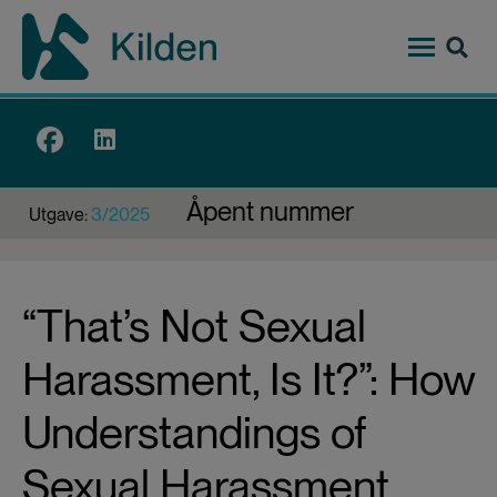
Hopp
til
hovedinnhold
Top
menu
Åpent nummer
Utgave:
3/2025
“That’s Not Sexual
Harassment, Is It?”: How
Understandings of
Sexual Harassment