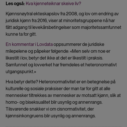
Les også:
Kva kjenneteiknar skeive liv?
Kjønnsnøytral ekteskapslov fra 2008, og lov om endring av
juridisk kjønn fra 2016, viser at minoritetsgruppene nå har
fått adgang til levekårsbetingelser som majoritetssamfunnet
kunne ta for gitt.
En kommentar i Lovdata
oppsummerer de juridiske
milepelene og påpeker følgende: «Men selv om noe er
likestilt i lov, betyr det ikke at det er likestilt i praksis.
Samfunnet og lovverket har fremdeles et heteronormativt
utgangspunkt.»
Hva betyr dette? Heteronormativitet er en betegnelse på
kulturelle og sosiale praksiser der man tar for gitt at alle
mennesker tiltrekkes av mennesker av motsatt kjønn, slik at
homo- og biseksualitet blir usynlig og annenrangs.
Tilsvarende snakker vi om cisnormativitet, der
kjønnsinkongruens blir usynlig og annenrangs.