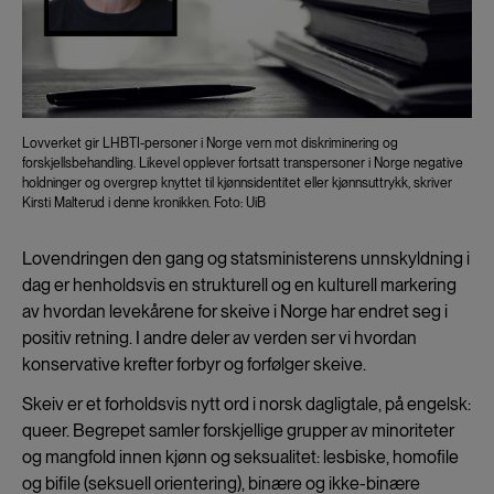
Lovverket gir LHBTI-personer i Norge vern mot diskriminering og
forskjellsbehandling. Likevel opplever fortsatt transpersoner i Norge negative
holdninger og overgrep knyttet til kjønnsidentitet eller kjønnsuttrykk, skriver
Kirsti Malterud i denne kronikken. Foto: UiB
Lovendringen den gang og statsministerens unnskyldning i
dag er henholdsvis en strukturell og en kulturell markering
av hvordan levekårene for skeive i Norge har endret seg i
positiv retning. I andre deler av verden ser vi hvordan
konservative krefter forbyr og forfølger skeive.
Skeiv er et forholdsvis nytt ord i norsk dagligtale, på engelsk:
queer. Begrepet samler forskjellige grupper av minoriteter
og mangfold innen kjønn og seksualitet: lesbiske, homofile
og bifile (seksuell orientering), binære og ikke-binære