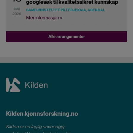
googlesøk til kvalitetssikret kunnskap
aug
SAMFUNNSTELTET PÅ FERJEKAIA, ARENDAL
2026
Mer informasjon »
Alle arrangementer
Kilden kjønnsforskning.no
Kilden er en faglig uavhengig