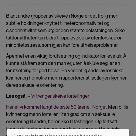
Blant andre grupper av skeive i Norge er det trolig mer
subtile holdninger knyttet til heteronormativitet og
cisnormativitet som utgjør den største belastningen. Slike
tattforgittheter kan bidra til opplevelse av utenforskap og
minoritetsstress, som igjen kan føre til helseproblemer.
Åpenhet er en viktig forutsetning og indikator for levekår. Å
kunne stå frem som den man er, uten å skjule seg, er en
forutsetning for god helse. En vesentlig andel av lesbiske
kvinner og homofile menn rapporterer at fastlegen kjenner
deres seksuelle orientering.
Les også:
– Vi trenger skeive fortellinger
Her er vi kommet langt de siste 50 årene i Norge
. Men bifile
kvinner og menn forteller i liten grad om sin seksuelle
orientering til andre, heller ikke til fastlegen. Og fortsatt
finnes det miljøer der ungdom kan regne med betydelig