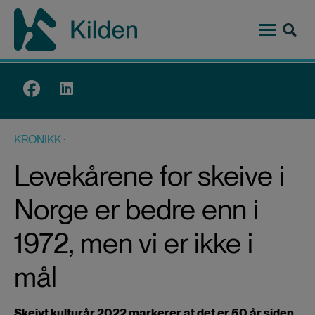
Hopp
til
hovedinnhold
Top
menu
KRONIKK
Levekårene for skeive i
Norge er bedre enn i
1972, men vi er ikke i
mål
Skeivt kulturår 2022 markerer at det er 50 år siden