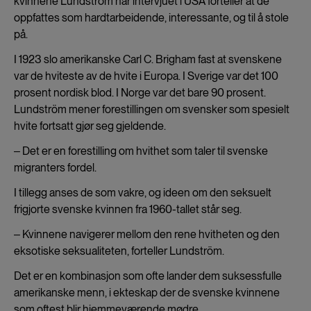
kvinnene Lundström har intervjuet i USA forteller at de
oppfattes som hardtarbeidende, interessante, og til å stole
på.
I 1923 slo amerikanske Carl C. Brigham fast at svenskene
var de hviteste av de hvite i Europa. I Sverige var det 100
prosent nordisk blod. I Norge var det bare 90 prosent.
Lundström mener forestillingen om svensker som spesielt
hvite fortsatt gjør seg gjeldende.
‒ Det er en forestilling om hvithet som taler til svenske
migranters fordel.
I tillegg anses de som vakre, og ideen om den seksuelt
frigjorte svenske kvinnen fra 1960-tallet står seg.
‒ Kvinnene navigerer mellom den rene hvitheten og den
eksotiske seksualiteten, forteller Lundström.
Det er en kombinasjon som ofte lander dem suksessfulle
amerikanske menn, i ekteskap der de svenske kvinnene
som oftest blir hjemmeværende mødre.