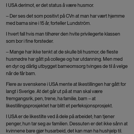
I USA derimot, er det status å være husmor.
‒ Der ses det som positivt på CVn at man har vært hjemme
med barna sine i 15 år, forteller Lundström.
I hvert fall hvis man tilhører den hvite privilegerte klassen
som bor i fine forsteder.
‒ Mange har ikke tenkt at de skulle bli husmor, de fleste
husmødre har gått på college og har utdanning. Men med
en dyr og dårlig utbygget barneomsorg tvinges de til å velge
når de får barn.
Flere av svenskene i USA mente at likestillingen har gått for
langt i Sverige. At det går ut på at man skal være
fremgangsrik, pen, trene, ha familie, barn – at
likestillingsprosjektet har blitt et perfeksjonsprosjekt.
I USA er de likestilte ved å dele på arbeidet; han tjener
penger, hun tar seg av familien. Dessuten er det ikke sånn at
kvinnene bare gjør husarbeid, det kan man ha hushjelp til.