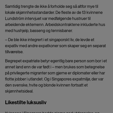
Samtidig trengte de ikke å forholde seg så altfor mye til
lokale skjønnhetsstandarder. De fleste av de 13 kvinnene
Lundström intervjuet var medfølgende hustruer til
arbeidende ektemenn. Arbeidskontraktene inkluderte hus
med hushjelp, basseng og tennisbaner.
‒ De ble ikke integrert i et singaporskt liv, de levde et
expatliv med andre expatkoner som skaper seg en separat
tillværelse.
Begrepet expatriate betyr egentlig bare person som bor i et
annet land enn de var født i – men brukes som betegnelse
på privilegerte migranter som gjerne er diplomater eller har
flotte jobber i utlandet. Og i Singapores expatmiljø, der var
den svenske, hvite og blonde kvinnen fortsatt et
skjønnhetsideal.
Likestilte luksusliv