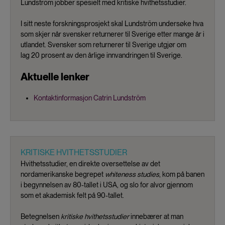
Lundström jobber spesielt med kritiske hvithetsstudier.
I sitt neste forskningsprosjekt skal Lundström undersøke hva
som skjer når svensker returnerer til Sverige etter mange år i
utlandet. Svensker som returnerer til Sverige utgjør om
lag 20 prosent av den årlige innvandringen til Sverige.
Aktuelle lenker
Kontaktinformasjon Catrin Lundström
KRITISKE HVITHETSSTUDIER
Hvithetsstudier, en direkte oversettelse av det
nordamerikanske begrepet
whiteness studies
, kom på banen
i begynnelsen av 80-tallet i USA, og slo for alvor gjennom
som et akademisk felt på 90-tallet.
Betegnelsen
kritiske hvithetsstudier
innebærer at man