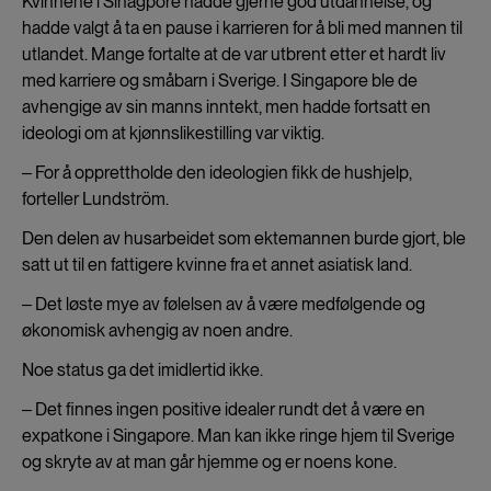
Kvinnene i Sinagpore hadde gjerne god utdannelse, og
hadde valgt å ta en pause i karrieren for å bli med mannen til
utlandet. Mange fortalte at de var utbrent etter et hardt liv
med karriere og småbarn i Sverige. I Singapore ble de
avhengige av sin manns inntekt, men hadde fortsatt en
ideologi om at kjønnslikestilling var viktig.
‒ For å opprettholde den ideologien fikk de hushjelp,
forteller Lundström.
Den delen av husarbeidet som ektemannen burde gjort, ble
satt ut til en fattigere kvinne fra et annet asiatisk land.
‒ Det løste mye av følelsen av å være medfølgende og
økonomisk avhengig av noen andre.
Noe status ga det imidlertid ikke.
‒ Det finnes ingen positive idealer rundt det å være en
expatkone i Singapore. Man kan ikke ringe hjem til Sverige
og skryte av at man går hjemme og er noens kone.