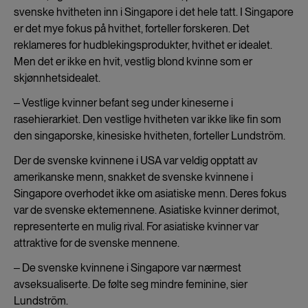
svenske hvitheten inn i Singapore i det hele tatt. I Singapore
er det mye fokus på hvithet, forteller forskeren. Det
reklameres for hudblekingsprodukter, hvithet er idealet.
Men det er ikke en hvit, vestlig blond kvinne som er
skjønnhetsidealet.
‒ Vestlige kvinner befant seg under kineserne i
rasehierarkiet. Den vestlige hvitheten var ikke like fin som
den singaporske, kinesiske hvitheten, forteller Lundström.
Der de svenske kvinnene i USA var veldig opptatt av
amerikanske menn, snakket de svenske kvinnene i
Singapore overhodet ikke om asiatiske menn. Deres fokus
var de svenske ektemennene. Asiatiske kvinner derimot,
representerte en mulig rival. For asiatiske kvinner var
attraktive for de svenske mennene.
‒ De svenske kvinnene i Singapore var nærmest
avseksualiserte. De følte seg mindre feminine, sier
Lundström.