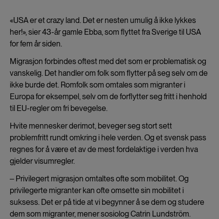
«USA er et crazy land. Det er nesten umulig å ikke lykkes
her!», sier 43-år gamle Ebba, som flyttet fra Sverige til USA
for fem år siden.
Migrasjon forbindes oftest med det som er problematisk og
vanskelig. Det handler om folk som flytter på seg selv om de
ikke burde det. Romfolk som omtales som migranter i
Europa for eksempel, selv om de forflytter seg fritt i henhold
til EU-regler om fri bevegelse.
Hvite mennesker derimot, beveger seg stort sett
problemfritt rundt omkring i hele verden. Og et svensk pass
regnes for å være et av de mest fordelaktige i verden hva
gjelder visumregler.
‒ Privilegert migrasjon omtaltes ofte som mobilitet. Og
privilegerte migranter kan ofte omsette sin mobilitet i
suksess. Det er på tide at vi begynner å se dem og studere
dem som migranter, mener sosiolog Catrin Lundström.