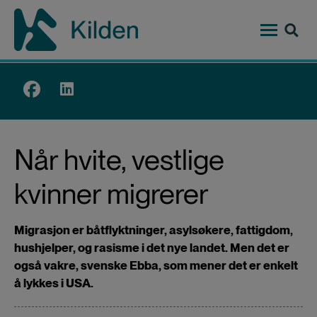
Hopp
til
hovedinnhold
Top
menu
Når hvite, vestlige
kvinner migrerer
Migrasjon er båtflyktninger, asylsøkere, fattigdom,
hushjelper, og rasisme i det nye landet. Men det er
også vakre, svenske Ebba, som mener det er enkelt
å lykkes i USA.