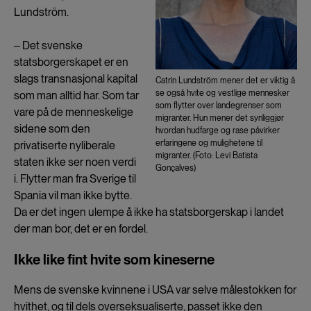
Lundström.
‒ Det svenske
statsborgerskapet er en
slags transnasjonal kapital
Catrin Lundström mener det er viktig å
se også hvite og vestlige mennesker
som man alltid har. Som tar
som flytter over landegrenser som
vare på de menneskelige
migranter. Hun mener det synliggjør
sidene som den
hvordan hudfarge og rase påvirker
erfaringene og mulighetene til
privatiserte nyliberale
migranter. (Foto: Levi Batista
staten ikke ser noen verdi
Gonçalves)
i. Flytter man fra Sverige til
Spania vil man ikke bytte.
Da er det ingen ulempe å ikke ha statsborgerskap i landet
der man bor, det er en fordel.
Ikke like fint hvite som kineserne
Mens de svenske kvinnene i USA var selve målestokken for
hvithet, og til dels overseksualiserte, passet ikke den