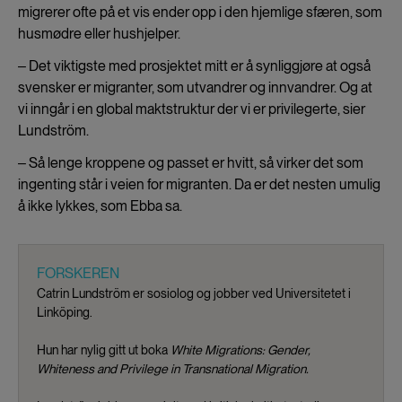
migrerer ofte på et vis ender opp i den hjemlige sfæren, som
husmødre eller hushjelper.
‒ Det viktigste med prosjektet mitt er å synliggjøre at også
svensker er migranter, som utvandrer og innvandrer. Og at
vi inngår i en global maktstruktur der vi er privilegerte, sier
Lundström.
‒ Så lenge kroppene og passet er hvitt, så virker det som
ingenting står i veien for migranten. Da er det nesten umulig
å ikke lykkes, som Ebba sa.
FORSKEREN
Catrin Lundström er sosiolog og jobber ved Universitetet i
Linköping.
Hun har nylig gitt ut boka
White Migrations: Gender,
Whiteness and Privilege in Transnational Migration.