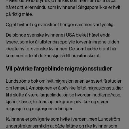
‒ Men dette forstyrres jo når folk kommer fram for å ta på
håret ditt, eller når du som kvinnene i Singapore ikke er hvit
på riktig måte.
Og at hvithet og svenskhet henger sammen var tydelig.
De blonde svenske kvinnene i USA bleket håret enda
lysere, som for å fullstendig oppfylle forventningene til den
ideelle hvite, svenske kvinnnen. De som hadde brunt hår
kommenterte at de kanskje så litt brasilianske ut.
Vil påvirke fargeblinde migrasjonsstudier
Lundströms bok om hvit migrasjon er en av svært få studier
om temaet. Ambisjonen er å påvirke feltet migrasjonsstudier
til å slutte å være fargeblinde, og se hvordan hudfarge/rase,
kjønn, klasse, historie og bakgrunn påvirker og styrer
migrasjon og migrasjonserfaringer.
Kvinnene er privligerte som hvite i verden, men Lundström
understreker samtidig at både fattige og rike kvinner som