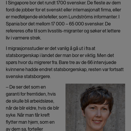
I Singapore bor det rundt 1700 svensker. De fleste av dem
fordi de jobber for et svenskt eller internasjonalt firma, eller
er medfølgende ektefeller, som Lundströms informanter. I
Spania bor det mellom 17 000 – 65 000 svensker. De
refereres ofte til som livsstils-migranter og søker et lettere
liv i varmere strøk.
I migrasjonsstudier er det vanlig å gå ut i fra at
statsborgerskap i landet der man bor er viktig. Men det
spørs hvor du migrerer fra. Bare tre av de 66 intervjuede
kvinnene hadde endret statsborgerskap, resten var fortsatt
svenske statsborgere.
‒ De ser det som en
garanti for fremtiden, hvis
de skulle bli arbeidsløse,
når de blir eldre, hvis de blir
syke. Når man får kreft
flytter man hjem, som en
av dem sa, forteller