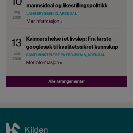
10
mannsideal og likestillingspolitikk
aug
LANGBRYGGEN 13, ARENDAL
2026
Mer informasjon »
Kvinners helse i et livsløp: Fra første
13
googlesøk til kvalitetssikret kunnskap
aug
SAMFUNNSTELTET PÅ FERJEKAIA, ARENDAL
2026
Mer informasjon »
Alle arrangementer