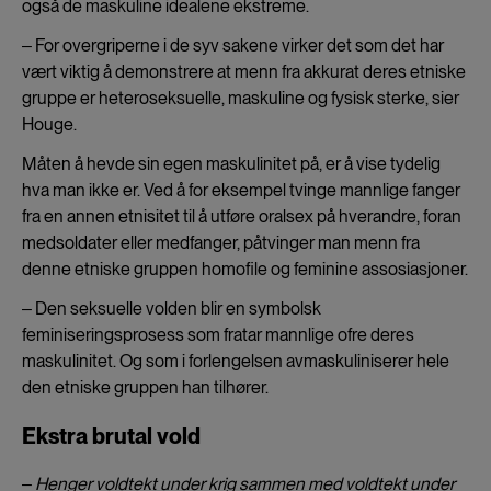
også de maskuline idealene ekstreme.
‒ For overgriperne i de syv sakene virker det som det har
vært viktig å demonstrere at menn fra akkurat deres etniske
gruppe er heteroseksuelle, maskuline og fysisk sterke, sier
Houge.
Måten å hevde sin egen maskulinitet på, er å vise tydelig
hva man ikke er. Ved å for eksempel tvinge mannlige fanger
fra en annen etnisitet til å utføre oralsex på hverandre, foran
medsoldater eller medfanger, påtvinger man menn fra
denne etniske gruppen homofile og feminine assosiasjoner.
‒ Den seksuelle volden blir en symbolsk
feminiseringsprosess som fratar mannlige ofre deres
maskulinitet. Og som i forlengelsen avmaskuliniserer hele
den etniske gruppen han tilhører.
Ekstra brutal vold
‒
Henger voldtekt under krig sammen med voldtekt under