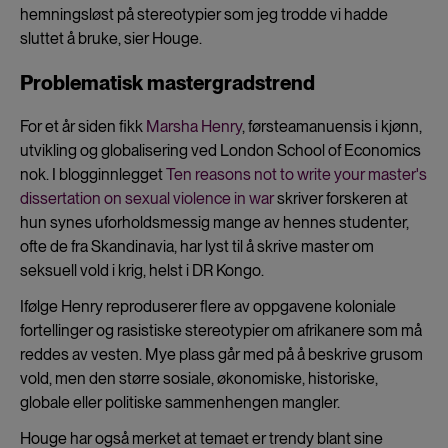
hemningsløst på stereotypier som jeg trodde vi hadde
sluttet å bruke, sier Houge.
Problematisk mastergradstrend
For et år siden fikk
Marsha Henry
, førsteamanuensis i kjønn,
utvikling og globalisering ved London School of Economics
nok. I blogginnlegget
Ten reasons not to write your master's
dissertation on sexual violence in war
skriver forskeren at
hun synes uforholdsmessig mange av hennes studenter,
ofte de fra Skandinavia, har lyst til å skrive master om
seksuell vold i krig, helst i DR Kongo.
Ifølge Henry reproduserer flere av oppgavene koloniale
fortellinger og rasistiske stereotypier om afrikanere som må
reddes av vesten. Mye plass går med på å beskrive grusom
vold, men den større sosiale, økonomiske, historiske,
globale eller politiske sammenhengen mangler.
Houge har også merket at temaet er trendy blant sine