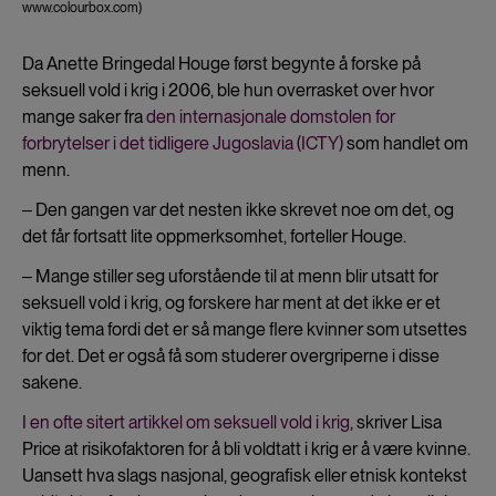
www.colourbox.com)
Da Anette Bringedal Houge først begynte å forske på
seksuell vold i krig i 2006, ble hun overrasket over hvor
mange saker fra
den internasjonale domstolen for
forbrytelser i det tidligere Jugoslavia (ICTY)
som handlet om
menn.
‒ Den gangen var det nesten ikke skrevet noe om det, og
det får fortsatt lite oppmerksomhet, forteller Houge.
‒ Mange stiller seg uforstående til at menn blir utsatt for
seksuell vold i krig, og forskere har ment at det ikke er et
viktig tema fordi det er så mange flere kvinner som utsettes
for det. Det er også få som studerer overgriperne i disse
sakene.
I en ofte sitert artikkel om seksuell vold i krig
, skriver Lisa
Price at risikofaktoren for å bli voldtatt i krig er å være kvinne.
Uansett hva slags nasjonal, geografisk eller etnisk kontekst