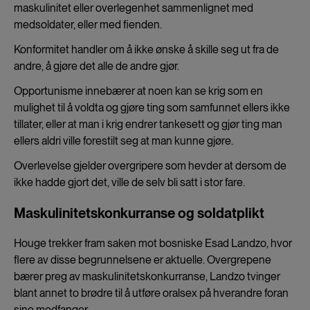
maskulinitet eller overlegenhet sammenlignet med
medsoldater, eller med fienden.
Konformitet handler om å ikke ønske å skille seg ut fra de
andre, å gjøre det alle de andre gjør.
Opportunisme innebærer at noen kan se krig som en
mulighet til å voldta og gjøre ting som samfunnet ellers ikke
tillater, eller at man i krig endrer tankesett og gjør ting man
ellers aldri ville forestilt seg at man kunne gjøre.
Overlevelse gjelder overgripere som hevder at dersom de
ikke hadde gjort det, ville de selv bli satt i stor fare.
Maskulinitetskonkurranse og soldatplikt
Houge trekker fram saken mot bosniske Esad Landzo, hvor
flere av disse begrunnelsene er aktuelle. Overgrepene
bærer preg av maskulinitetskonkurranse, Landzo tvinger
blant annet to brødre til å utføre oralsex på hverandre foran
sine medfanger.