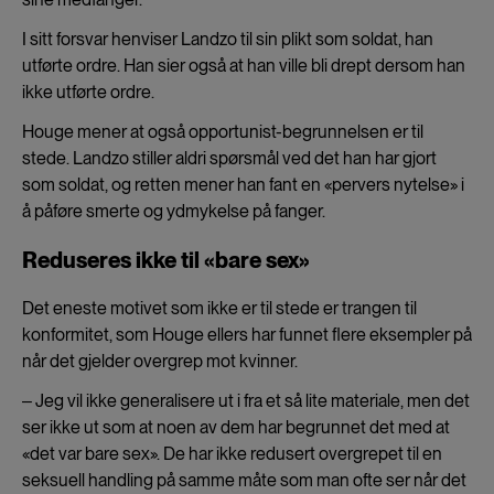
I sitt forsvar henviser Landzo til sin plikt som soldat, han
utførte ordre. Han sier også at han ville bli drept dersom han
ikke utførte ordre.
Houge mener at også opportunist-begrunnelsen er til
stede. Landzo stiller aldri spørsmål ved det han har gjort
som soldat, og retten mener han fant en «pervers nytelse» i
å påføre smerte og ydmykelse på fanger.
Reduseres ikke til «bare sex»
Det eneste motivet som ikke er til stede er trangen til
konformitet, som Houge ellers har funnet flere eksempler på
når det gjelder overgrep mot kvinner.
‒ Jeg vil ikke generalisere ut i fra et så lite materiale, men det
ser ikke ut som at noen av dem har begrunnet det med at
«det var bare sex». De har ikke redusert overgrepet til en
seksuell handling på samme måte som man ofte ser når det