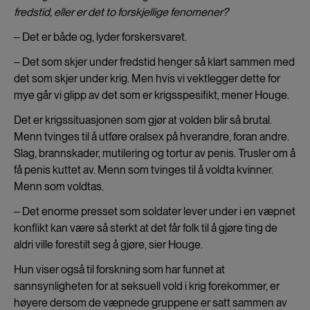
fredstid, eller er det to forskjellige fenomener?
‒ Det er både og, lyder forskersvaret.
‒ Det som skjer under fredstid henger så klart sammen med
det som skjer under krig. Men hvis vi vektlegger dette for
mye går vi glipp av det som er krigsspesifikt, mener Houge.
Det er krigssituasjonen som gjør at volden blir så brutal.
Menn tvinges til å utføre oralsex på hverandre, foran andre.
Slag, brannskader, mutilering og tortur av penis. Trusler om å
få penis kuttet av. Menn som tvinges til å voldta kvinner.
Menn som voldtas.
‒ Det enorme presset som soldater lever under i en væpnet
konflikt kan være så sterkt at det får folk til å gjøre ting de
aldri ville forestilt seg å gjøre, sier Houge.
Hun viser også til forskning som har funnet at
sannsynligheten for at seksuell vold i krig forekommer, er
høyere dersom de væpnede gruppene er satt sammen av