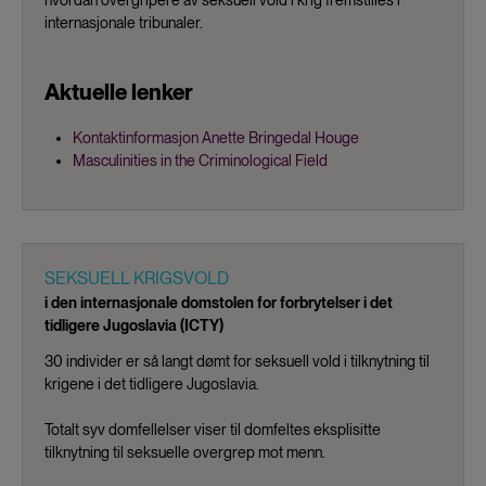
hvordan overgripere av seksuell vold i krig fremstilles i
internasjonale tribunaler.
Aktuelle lenker
Kontaktinformasjon Anette Bringedal Houge
Masculinities in the Criminological Field
SEKSUELL KRIGSVOLD
i den internasjonale domstolen for forbrytelser i det
tidligere Jugoslavia (ICTY)
30 individer er så langt dømt for seksuell vold i tilknytning til
krigene i det tidligere Jugoslavia.
Totalt syv domfellelser viser til domfeltes eksplisitte
tilknytning til seksuelle overgrep mot menn.