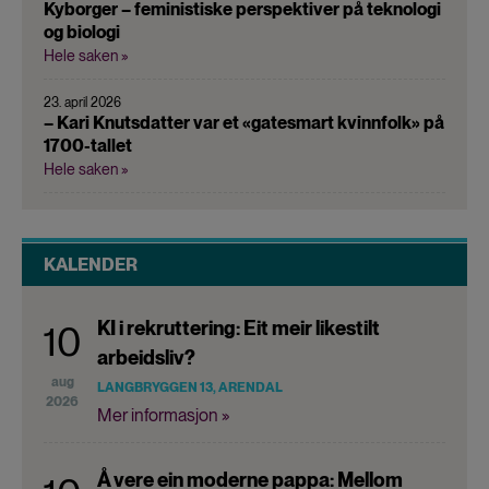
Kyborger – feministiske perspektiver på teknologi
og biologi
Hele saken »
23. april 2026
– Kari Knutsdatter var et «gatesmart kvinnfolk» på
1700-tallet
Hele saken »
KALENDER
KI i rekruttering: Eit meir likestilt
10
arbeidsliv?
aug
LANGBRYGGEN 13, ARENDAL
2026
Mer informasjon »
Å vere ein moderne pappa: Mellom