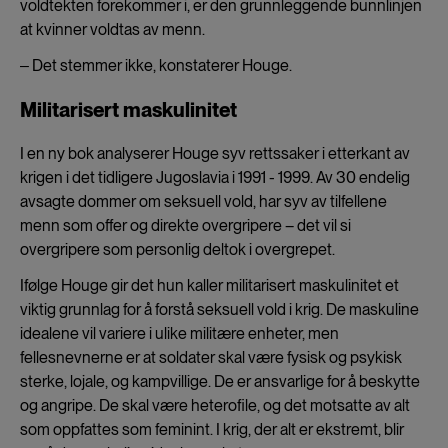
voldtekten forekommer i, er den grunnleggende bunnlinjen
at kvinner voldtas av menn.
‒ Det stemmer ikke, konstaterer Houge.
Militarisert maskulinitet
I en ny bok analyserer Houge syv rettssaker i etterkant av
krigen i det tidligere Jugoslavia i 1991 - 1999. Av 30 endelig
avsagte dommer om seksuell vold, har syv av tilfellene
menn som offer og direkte overgripere – det vil si
overgripere som personlig deltok i overgrepet.
Ifølge Houge gir det hun kaller militarisert maskulinitet et
viktig grunnlag for å forstå seksuell vold i krig. De maskuline
idealene vil variere i ulike militære enheter, men
fellesnevnerne er at soldater skal være fysisk og psykisk
sterke, lojale, og kampvillige. De er ansvarlige for å beskytte
og angripe. De skal være heterofile, og det motsatte av alt
som oppfattes som feminint. I krig, der alt er ekstremt, blir