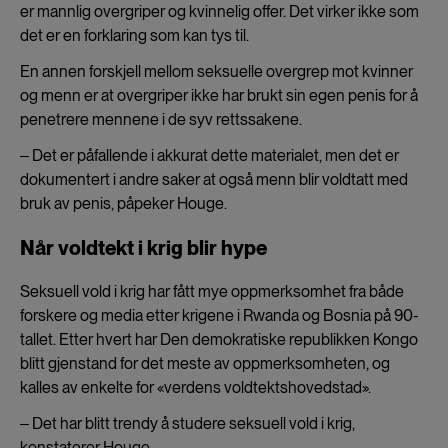
er mannlig overgriper og kvinnelig offer. Det virker ikke som
det er en forklaring som kan tys til.
En annen forskjell mellom seksuelle overgrep mot kvinner
og menn er at overgriper ikke har brukt sin egen penis for å
penetrere mennene i de syv rettssakene.
‒ Det er påfallende i akkurat dette materialet, men det er
dokumentert i andre saker at også menn blir voldtatt med
bruk av penis, påpeker Houge.
Når voldtekt i krig blir hype
Seksuell vold i krig har fått mye oppmerksomhet fra både
forskere og media etter krigene i Rwanda og Bosnia på 90-
tallet. Etter hvert har Den demokratiske republikken Kongo
blitt gjenstand for det meste av oppmerksomheten, og
kalles av enkelte for «verdens voldtektshovedstad».
‒ Det har blitt trendy å studere seksuell vold i krig,
konstaterer Houge.