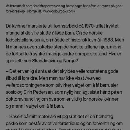
Velferdstiltak som foreldrepermisjon og barnehage har påvirket synet på godt
foreldreskap i Norge. (Ill.: www.colourbox.com)
Da kvinner marsjerte ut i lønnsarbeid på 1970-tallet fryktet
mange at de ville slutte å føde barn. Og de norske
fødselstallene sank, og nådde et historisk lavmål i 1983. Men
til manges overraskelse steg de norske tallene igjen, mens
de fortsatte å synke i mange andre europeiske land. Hva er
spesielt med Skandinavia og Norge?
– Det er vanlig å anta at det skyldes velferdsstatens gode
tilbud til foreldre. Men man har ikke visst
hva
ved
velferdsordningene som påvirker valget om å få barn, sier
sosiolog Eirin Pedersen, som nylig har lagt siste hånd på en
doktoravhandling om hva som er viktig for norske kvinner
og menn i valget om å få barn.
– Basert på mitt materiale vil jeg si at det er en helhetlig
pakke som består av et velferdstilbud og en forventning om