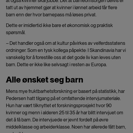
at også kvinner skal jobbe. Det at barneomsorgen delvis er
tatt ut av hjemmet gjør at kvinner i lønnet arbeid får flere
barn enn der hvor barnepass må løses privat.
Dette er imidlertid ikke bare et økonomisk og praktisk
spørsmål.
– Det handler også om at kultur påvirkes av velferdsstatens
ordninger. Som en tysk kollega påpekte: I Skandinavia har vi
vanskelig for å forestille oss at det gode liv kan leves uten
barn. Dette er ikke like selvsagt i resten av Europa.
Alle ønsket seg barn
Mens mye fruktbarhetsforskning er basert på statistikk, har
Pedersen hatt tilgang på et omfattende intervjumateriale.
Hun har vært tilknyttet et forskningsprosjekt hvor 90
kvinner og menn i alderen 25 til 35 år har blitt intervjuet om
det å få barn. De intervjuede er jevnt fordelt på øvre
middelklasse og arbeiderklasse. Noen har allerede fått barn,