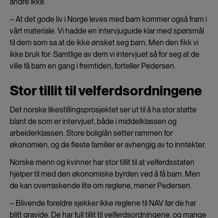
andre ikke.
– At det gode liv i Norge leves med barn kommer også fram i
vårt materiale. Vi hadde en intervjuguide klar med spørsmål
til dem som sa at de ikke ønsket seg barn. Men den fikk vi
ikke bruk for: Samtlige av dem vi intervjuet så for seg at de
ville få barn en gang i fremtiden, forteller Pedersen.
Stor tillit til velferdsordningene
Det norske likestillingsprosjektet ser ut til å ha stor støtte
blant de som er intervjuet, både i middelklassen og
arbeiderklassen. Store boliglån setter rammen for
økonomien, og de fleste familier er avhengig av to inntekter.
Norske menn og kvinner har stor tillit til at velferdsstaten
hjelper til med den økonomiske byrden ved å få barn. Men
de kan overraskende lite om reglene, mener Pedersen.
– Blivende foreldre sjekker ikke reglene til NAV før de har
blitt gravide. De har full tillit til velferdsordningene, og mange