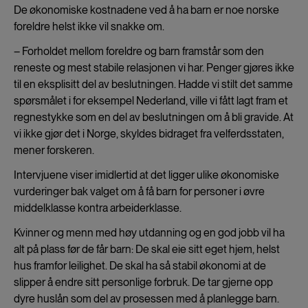
De økonomiske kostnadene ved å ha barn er noe norske
foreldre helst ikke vil snakke om.
­– Forholdet mellom foreldre og barn framstår som den
reneste og mest stabile relasjonen vi har. Penger gjøres ikke
til en eksplisitt del av beslutningen. Hadde vi stilt det samme
spørsmålet i for eksempel Nederland, ville vi fått lagt fram et
regnestykke som en del av beslutningen om å bli gravide. At
vi ikke gjør det i Norge, skyldes bidraget fra velferdsstaten,
mener forskeren.
Intervjuene viser imidlertid at det ligger ulike økonomiske
vurderinger bak valget om å få barn for personer i øvre
middelklasse kontra arbeiderklasse.
Kvinner og menn med høy utdanning og en god jobb vil ha
alt på plass før de får barn: De skal eie sitt eget hjem, helst
hus framfor leilighet. De skal ha så stabil økonomi at de
slipper å endre sitt personlige forbruk. De tar gjerne opp
dyre huslån som del av prosessen med å planlegge barn.