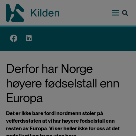
Hopp
til
hovedinnhold
Top
menu
Derfor har Norge
høyere fødselstall enn
Europa
Det er ikke bare fordi nordmenn stoler på
velferdsstaten at vi har høyere fødselstall enn
resten av Europa. Vi ser heller ikke for oss at det
gode livet kan leves uten barn.