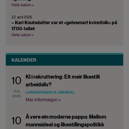
Hele saken »
23. april 2026
– Kari Knutsdatter var et «gatesmart kvinnfolk» på
1700-tallet
Hele saken »
KALENDER
KI i rekruttering: Eit meir likestilt
10
arbeidsliv?
aug
LANGBRYGGEN 13, ARENDAL
2026
Mer informasjon »
Å vere ein moderne pappa: Mellom
10
mannsideal og likestillingspolitikk