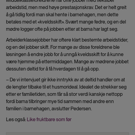
Middelklasseforeldrene har ofte jobber med fleksibel
arbeidstid, men med høye prestasjonskrav. Det er helt greit
å gå tidlig fordi man skal hente i barnehagen, men dette
betales med et «kveldsskift». Svært mange fedre, og en del
mødre logger ofte på jobben etter at barna har lagt seg.
Arbeiderklassejobber har oftere klart bestemte arbeidstider,
og en del jobber skift. For mange av disse foreldrene ble
løsningen å endre jobb for å unngå kveldsskift for å kunne
være hjemme på ettermiddagen. Mange av mødrene jobbet
dessuten deltid for å få hverdagen til å gå opp.
– De vi intervjuet gir ikke inntrykk av at deltid handler om at
de lengter tilbake til et husmorideal. Idealet de strekker seg
etter er familietiden, som får så stor verdi kanskje nettopp
fordi barna tilbringer mye tid sammen med andre enn
familien i barnehagen, avslutter Pedersen.
Les også:
Like fruktbare som før