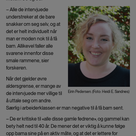
– Alle de intervjuede
understreker at de bare
snakker om seg selv, og at
det er helt individuelt når
man er moden nok til å få
barn. Allikevel faller alle
svarene innenfor disse
smale rammene, sier
forskeren.
Når det gjelder øvre
aldersgrense, er mange av
Eirin Pedersen. (Foto: Heidi E. Sandnes)
de intervjuede mer villige til
å uttale seg om andre.
Særlig i arbeiderklassen er man negative til å få barn sent.
– De er kritiske til «alle disse gamle fedrene», og gammel kan
bety helt ned til 40 år. De mener det er viktig å kunne følge
opp barna sine på en aktiv måte, og at det er lettere for