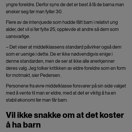
yngre foreldre. Derfor syns de det er best å få de barna man
ønsker seg før man fyller 30.
Flere av de intervjuede som hadde fått barn i relativt ung
alder, det vil si før fylte 25, opplevde at andre så dem som
uansvarlige.
– Det viser at middelklassens standard påvirker også dem
som er uenige i dette. De er ikke nødvendigvis enige i
denne standarden, men de ser at ikke alle anerkjenner
deres valg. Jeg tolker kritikken av eldre foreldre som en form
for motmakt, sier Pedersen.
Personene fra øvre middelklasse forsvarer på sin side valget
med å vente til man er eldre, med at det er viktig å ha en
stabil økonomi før man får barn.
Vil ikke snakke om at det koster
å ha barn