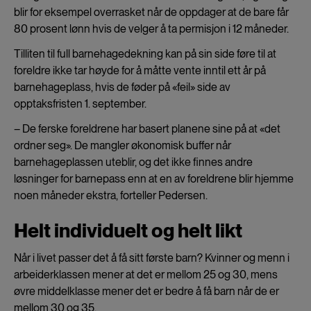
blir for eksempel overrasket når de oppdager at de bare får
80 prosent lønn hvis de velger å ta permisjon i 12 måneder.
Tilliten til full barnehagedekning kan på sin side føre til at
foreldre ikke tar høyde for å måtte vente inntil ett år på
barnehageplass, hvis de føder på «feil» side av
opptaksfristen 1. september.
– De ferske foreldrene har basert planene sine på at «det
ordner seg». De mangler økonomisk buffer når
barnehageplassen uteblir, og det ikke finnes andre
løsninger for barnepass enn at en av foreldrene blir hjemme
noen måneder ekstra, forteller Pedersen.
Helt individuelt og helt likt
Når i livet passer det å få sitt første barn? Kvinner og menn i
arbeiderklassen mener at det er mellom 25 og 30, mens
øvre middelklasse mener det er bedre å få barn når de er
mellom 30 og 35.