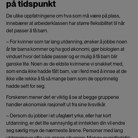
på tidspunkt
De ulike oppfatningene om hva som må være på plass,
innebærer at arbeiderklassen har større fleksibilitet til når
det passer å få barn.
– For kvinner som tar lang utdanning, ønsker å jobbe noen
år før barna kommer og ha god økonomi, gjør biologien at
vinduet hvor det både passer og er mulig å få barn blir
ganske lite. Noen av de eldste kvinnene vi snakket med,
som enda ikke hadde fått barn, var i ferd med å innse at de
ikke ville rekke å få så mange barn som de opprinnelig
hadde sett for seg.
Forskeren mener det er viktig å se at begge gruppene
handler økonomisk rasjonelt ut fra sine livsvilkår.
– Dersom du jobber i et ufaglært yrke, eller har kort
utdanning, er det lite sannsynlig at inntekten din vil endre
seg særlig mye de nærmeste årene. Personer med lang
utdanning er ofte i en annen situasjon: Mange er midlertidig