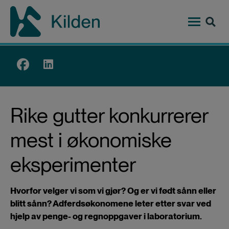
Hopp
til
hovedinnhold
Top
menu
Rike gutter konkurrerer
mest i økonomiske
eksperimenter
Hvorfor velger vi som vi gjør? Og er vi født sånn eller
blitt sånn? Adferdsøkonomene leter etter svar ved
hjelp av penge- og regnoppgaver i laboratorium.