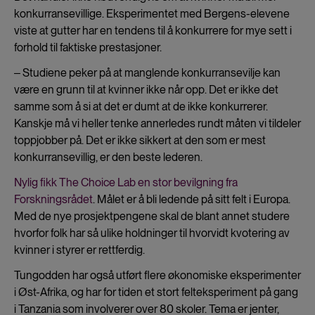
konkurransevillige. Eksperimentet med Bergens-elevene
viste at gutter har en tendens til å konkurrere for mye sett i
forhold til faktiske prestasjoner.
‒ Studiene peker på at manglende konkurransevilje kan
være en grunn til at kvinner ikke når opp. Det er ikke det
samme som å si at det er dumt at de ikke konkurrerer.
Kanskje må vi heller tenke annerledes rundt måten vi tildeler
toppjobber på. Det er ikke sikkert at den som er mest
konkurransevillig, er den beste lederen.
Nylig fikk The Choice Lab en stor bevilgning fra
Forskningsrådet
. Målet er å bli ledende på sitt felt i Europa.
Med de nye prosjektpengene skal de blant annet studere
hvorfor folk har så ulike holdninger til hvorvidt kvotering av
kvinner i styrer er rettferdig.
Tungodden har også utført flere økonomiske eksperimenter
i Øst-Afrika, og har for tiden et stort felteksperiment på gang
i Tanzania som involverer over 80 skoler. Tema er jenter,