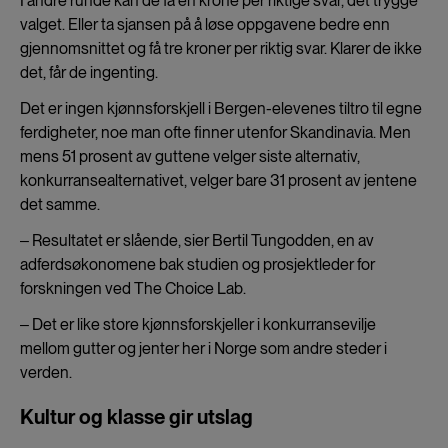
I andre runde kan de få én krone per riktige svar, det trygge
valget. Eller ta sjansen på å løse oppgavene bedre enn
gjennomsnittet og få tre kroner per riktig svar. Klarer de ikke
det, får de ingenting.
Det er ingen kjønnsforskjell i Bergen-elevenes tiltro til egne
ferdigheter, noe man ofte finner utenfor Skandinavia. Men
mens 51 prosent av guttene velger siste alternativ,
konkurransealternativet, velger bare 31 prosent av jentene
det samme.
‒ Resultatet er slående, sier Bertil Tungodden, en av
adferdsøkonomene bak studien og prosjektleder for
forskningen ved The Choice Lab.
‒ Det er like store kjønnsforskjeller i konkurransevilje
mellom gutter og jenter her i Norge som andre steder i
verden.
Kultur og klasse gir utslag