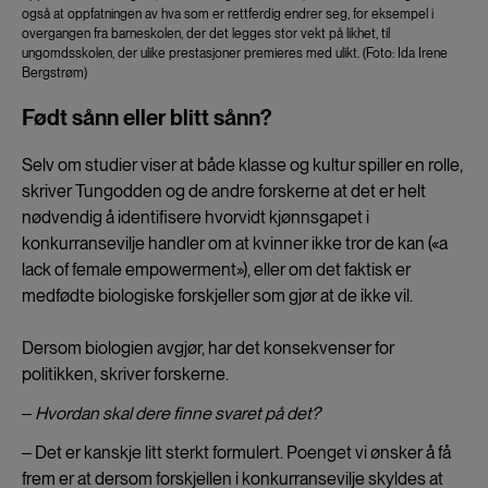
også at oppfatningen av hva som er rettferdig endrer seg, for eksempel i
overgangen fra barneskolen, der det legges stor vekt på likhet, til
ungomdsskolen, der ulike prestasjoner premieres med ulikt. (Foto: Ida Irene
Bergstrøm)
Født sånn eller blitt sånn?
Selv om studier viser at både klasse og kultur spiller en rolle,
skriver Tungodden og de andre forskerne at det er helt
nødvendig å identifisere hvorvidt kjønnsgapet i
konkurransevilje handler om at kvinner ikke tror de kan («a
lack of female empowerment»), eller om det faktisk er
medfødte biologiske forskjeller som gjør at de ikke vil.
Dersom biologien avgjør, har det konsekvenser for
politikken, skriver forskerne.
‒ Hvordan skal dere finne svaret på det?
‒ Det er kanskje litt sterkt formulert. Poenget vi ønsker å få
frem er at dersom forskjellen i konkurransevilje skyldes at