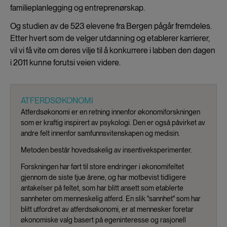
familieplanlegging og entreprenørskap.
Og studien av de 523 elevene fra Bergen pågår fremdeles.
Etter hvert som de velger utdanning og etablerer karrierer,
vil vi få vite om deres vilje til å konkurrere i labben den dagen
i 2011 kunne forutsi veien videre.
ATFERDSØKONOMI
Atferdsøkonomi er en retning innenfor økonomiforskningen
som er kraftig inspirert av psykologi. Den er også påvirket av
andre felt innenfor samfunnsvitenskapen og medisin.
Metoden består hovedsakelig av insentiveksperimenter.
Forskningen har ført til store endringer i økonomifeltet
gjennom de siste tjue årene, og har motbevist tidligere
antakelser på feltet, som har blitt ansett som etablerte
sannheter om menneskelig atferd. En slik "sannhet" som har
blitt utfordret av atferdsøkonomi, er at mennesker foretar
økonomiske valg basert på egeninteresse og rasjonell