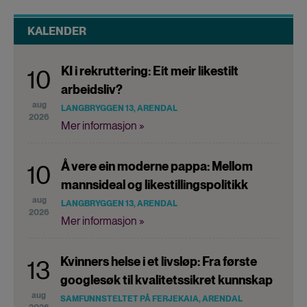
KALENDER
KI i rekruttering: Eit meir likestilt
10
arbeidsliv?
aug
LANGBRYGGEN 13, ARENDAL
2026
Mer informasjon »
Å vere ein moderne pappa: Mellom
10
mannsideal og likestillingspolitikk
aug
LANGBRYGGEN 13, ARENDAL
2026
Mer informasjon »
Kvinners helse i et livsløp: Fra første
13
googlesøk til kvalitetssikret kunnskap
aug
SAMFUNNSTELTET PÅ FERJEKAIA, ARENDAL