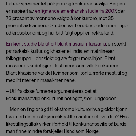
Lab-eksperimentet på kjønn og konkurransevilje i Bergen
er inspirert av
en lignende amerikansk studie fra 2007
, der
73 prosent av mennene valgte å konkurrere, mot 35
prosent av kvinnene. Studien var banebrytende innen faget
adferdsøkonomi, og har blitt fulgt opp i en rekke land.
En kjent studie ble utført blant masaier i Tanzania
, en sterkt
patriarkalsk kultur, og khasiene i India, en matrilineær
folkegruppe – der slekt og arv følger morslinjen. Blant
masaiene var det igjen flest menn som ville konkurrere.
Blant khasiene var det kvinner som konkurrerte mest, til og
med litt mer enn masai-mennene.
‒ Ut i fra disse funnene argumenteres det at
konkurransevilje er kulturelt betinget, sier Tungodden.
‒ Men en ting er å gå til ekstreme kulturer hva gjelder kjønn,
hva med det mest kjønnslikestilte samfunnet i verden? Hvis
likestillingstiltak virker i forhold til konkurransevilje så burde
man finne mindre forskjeller i land som Norge.