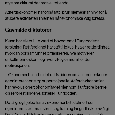
mye om akkurat det prosjektet enda.
Adferdsøkonomer har også tatt i bruk hjerneskanning for å
studere aktiviteten i hjernen når økonomiske valg foretas.
Gavmilde diktatorer
Kjønn har ellers ikke vært et hovedtema i Tungoddens
forskning. Rettferdighet har stått i fokus; hva er rettferdighet,
hvordan bør samfunnet organiseres, hva motiverer
enkeltmennesker – og hvor viktig er moral for den
motivasjonen.
‒ Økonomer har arbeidet ut i fra ideen om at mennesker er
egeninteresserte og superrasjonelle. Adferdsøkonomien
har revolusjonert økonomifaget gjennom å utfordre begge
disse forestillingene, forteller Tungodden.
Det å gi og hjelpe har av økonomer blitt definert som
egeninteresse – man viser seg fram og får godt rykte av å gi.
Det såkalte diktatoreksperimentet har derimot vist at folk