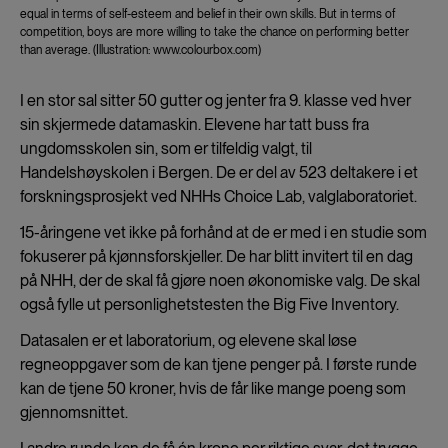
equal in terms of self-esteem and belief in their own skills. But in terms of
competition, boys are more willing to take the chance on performing better
than average. (Illustration: www.colourbox.com)
I en stor sal sitter 50 gutter og jenter fra 9. klasse ved hver
sin skjermede datamaskin. Elevene har tatt buss fra
ungdomsskolen sin, som er tilfeldig valgt, til
Handelshøyskolen i Bergen. De er del av 523 deltakere i et
forskningsprosjekt ved NHHs Choice Lab, valglaboratoriet.
15-åringene vet ikke på forhånd at de er med i en studie som
fokuserer på kjønnsforskjeller. De har blitt invitert til en dag
på NHH, der de skal få gjøre noen økonomiske valg. De skal
også fylle ut personlighetstesten the Big Five Inventory.
Datasalen er et laboratorium, og elevene skal løse
regneoppgaver som de kan tjene penger på. I første runde
kan de tjene 50 kroner, hvis de får like mange poeng som
gjennomsnittet.