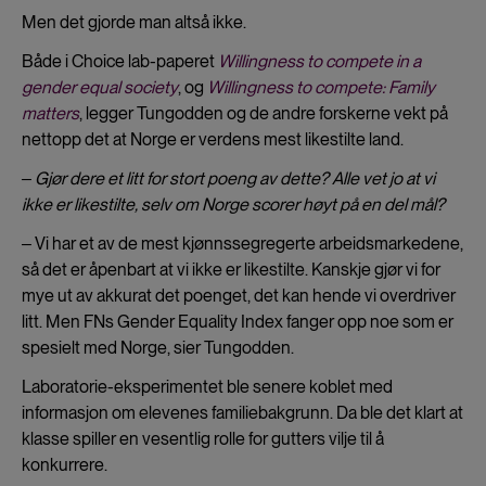
Men det gjorde man altså ikke.
Både i Choice lab-paperet
Willingness to compete in a
gender equal society
, og
Willingness to compete: Family
matters
, legger Tungodden og de andre forskerne vekt på
nettopp det at Norge er verdens mest likestilte land.
‒ Gjør dere et litt for stort poeng av dette? Alle vet jo at vi
ikke er likestilte, selv om Norge scorer høyt på en del mål?
‒ Vi har et av de mest kjønnssegregerte arbeidsmarkedene,
så det er åpenbart at vi ikke er likestilte. Kanskje gjør vi for
mye ut av akkurat det poenget, det kan hende vi overdriver
litt. Men FNs Gender Equality Index fanger opp noe som er
spesielt med Norge, sier Tungodden.
Laboratorie-eksperimentet ble senere koblet med
informasjon om elevenes familiebakgrunn. Da ble det klart at
klasse spiller en vesentlig rolle for gutters vilje til å
konkurrere.