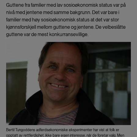
Guttene fra familier med lav sosioøkonomisk status var på
nivå med jentene med samme bakgrunn. Det var bare i
familier med høy sosioøkonomisk status at det var stor
kjønnsforskjell mellom guttene og jentene. De velbeslåtte
guttene var de mest konkurransevillige.
Bertil Tungoddens adferdsøkonomiske eksperimenter har vist at folk er
opptatt av rettferdighet, ikke bare egen interesse, når de foretar valg. Men