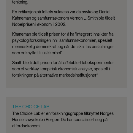
tenkning.
En indikasjon på feltets suksess var da psykolog Daniel
Kahneman og samfunnsøkonom Vernon L. Smith ble tildelt
Nobelprisen i økonomi i 2002.
Khaneman ble tildelt prisen for å ha "integrert innsikter fra
psykologiforskningen inn i samfunnsøkonomien, spesielt
menneskelig dømmekraft og når det skal tas beslutninger
som er knyttet til usikkerhet".
Smith ble tildelt prisen for å ha "etablert labeksperimenter
som et verktøy i empirisk økonomisk analyse, spesielt i
forskningen på alternative markedsinstitusjoner”.
THE CHOICE LAB
The Choice Lab er en forskningsgruppe tilknyttet Norges
Hanselshøyskole i Bergen. De har spesialisert seg på
atferdsøkonomi.