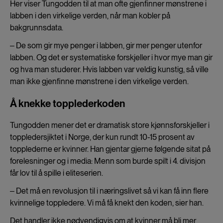
Her viser Tungodden til at man ofte gjenfinner mønstrene i
labben i den virkelige verden, når man kobler på
bakgrunnsdata.
‒ De som gir mye penger i labben, gir mer penger utenfor
labben. Og det er systematiske forskjeller i hvor mye man gir
og hva man studerer. Hvis labben var veldig kunstig, så ville
man ikke gjenfinne mønstrene i den virkelige verden.
Å knekke topplederkoden
Tungodden mener det er dramatisk store kjønnsforskjeller i
toppledersjiktet i Norge, der kun rundt 10-15 prosent av
topplederne er kvinner. Han gjentar gjerne følgende sitat på
forelesninger og i media: Menn som burde spilt i 4. divisjon
får lov til å spille i eliteserien.
‒ Det må en revolusjon til i næringslivet så vi kan få inn flere
kvinnelige toppledere. Vi må få knekt den koden, sier han.
Det handler ikke nødvendigvis om at kvinner må bli mer