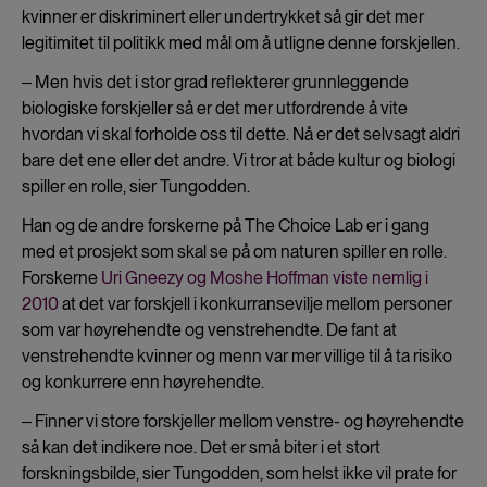
kvinner er diskriminert eller undertrykket så gir det mer
legitimitet til politikk med mål om å utligne denne forskjellen.
‒ Men hvis det i stor grad reflekterer grunnleggende
biologiske forskjeller så er det mer utfordrende å vite
hvordan vi skal forholde oss til dette. Nå er det selvsagt aldri
bare det ene eller det andre. Vi tror at både kultur og biologi
spiller en rolle, sier Tungodden.
Han og de andre forskerne på The Choice Lab er i gang
med et prosjekt som skal se på om naturen spiller en rolle.
Forskerne
Uri Gneezy og Moshe Hoffman viste nemlig i
2010
at det var forskjell i konkurransevilje mellom personer
som var høyrehendte og venstrehendte. De fant at
venstrehendte kvinner og menn var mer villige til å ta risiko
og konkurrere enn høyrehendte.
‒ Finner vi store forskjeller mellom venstre- og høyrehendte
så kan det indikere noe. Det er små biter i et stort
forskningsbilde, sier Tungodden, som helst ikke vil prate for