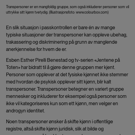
Transpersoner er en mangfoldig gruppe, som også inkluderer personer som vil
uttrykke sitt kjønn tvetydig. (Illustrasjonsfoto: www.colourbox.com)
En slik situasjon i passkontrollen er bare én av mange
typiske situasjoner der transpersoner kan oppleve ubehag,
trakassering og diskriminering på grunn av manglende
anerkjennelse for hvem de er.
Esben Esther Pirelli Benestad og tv-serien «Jentene på
Toten» har bidratt til å gjøre denne gruppen mer kjent.
Personer som opplever at det fysiske kjønnet ikke stemmer
med hvordan de psykisk opplever sitt kjønn, blir kalt
transpersoner. Transpersoner betegner en variert gruppe
mennesker og inkluderer for eksempel også personer som
ikke vil kategoriseres kun som ett kjønn, men velger en
androgyn identitet.
Noen transpersoner ønsker å skifte kjønn i offentlige
registre, altså skifte kjønn juridisk, slik at bilde og