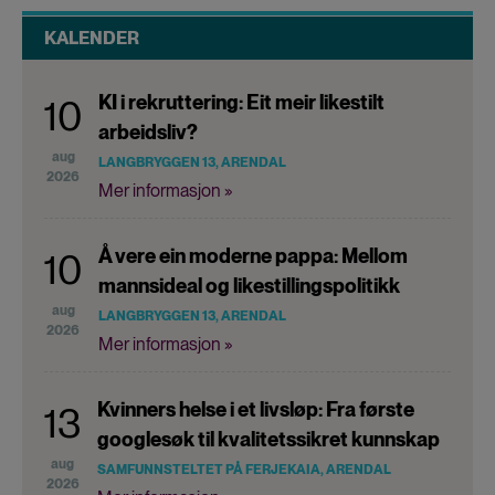
KALENDER
KI i rekruttering: Eit meir likestilt
10
arbeidsliv?
aug
LANGBRYGGEN 13, ARENDAL
2026
Mer informasjon »
Å vere ein moderne pappa: Mellom
10
mannsideal og likestillingspolitikk
aug
LANGBRYGGEN 13, ARENDAL
2026
Mer informasjon »
Kvinners helse i et livsløp: Fra første
13
googlesøk til kvalitetssikret kunnskap
aug
SAMFUNNSTELTET PÅ FERJEKAIA, ARENDAL
2026