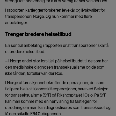
strengt tatt nødvendig for å få et verdig liv, sier van der Ros.
I rapporten kartlegger forskeren levekår og livskvalitet for
transpersoner i Norge. Og hun kommer med flere
anbefalinger.
Trenger bredere helsetilbud
En sentral anbefaling i rapporten er at transpersoner skal få
et bredere helsetilbud.
– I Norge er det stor forskjell på helsetilbudet til de som har
den medisinske diagnosen transseksualisme og de som
ikke får den, forteller van der Ros.
I Norge utføres kjønnsbekreftende operasjoner, det som
tidligere ble kalt kjønnsskifteoperasjoner, bare ved Seksjon
for transseksualisme (SfT) på Rikshospitalet i Oslo. På SfT
kan man komme med en henvisning fra fastlegen for
utredning om man kan diagnostiseres som transseksuell og
få den såkalte F64.0-diagnosen.