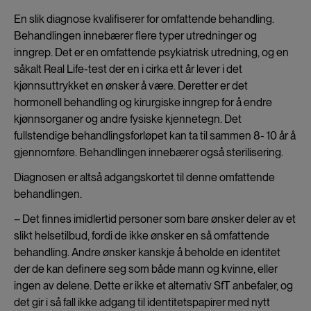
En slik diagnose kvalifiserer for omfattende behandling.
Behandlingen innebærer flere typer utredninger og
inngrep. Det er en omfattende psykiatrisk utredning, og en
såkalt Real Life-test der en i cirka ett år lever i det
kjønnsuttrykket en ønsker å være. Deretter er det
hormonell behandling og kirurgiske inngrep for å endre
kjønnsorganer og andre fysiske kjennetegn. Det
fullstendige behandlingsforløpet kan ta til sammen 8- 10 år å
gjennomføre. Behandlingen innebærer også sterilisering.
Diagnosen er altså adgangskortet til denne omfattende
behandlingen.
– Det finnes imidlertid personer som bare ønsker deler av et
slikt helsetilbud, fordi de ikke ønsker en så omfattende
behandling. Andre ønsker kanskje å beholde en identitet
der de kan definere seg som både mann og kvinne, eller
ingen av delene. Dette er ikke et alternativ SfT anbefaler, og
det gir i så fall ikke adgang til identitetspapirer med nytt