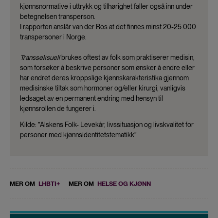
kjønnsnormative i uttrykk og tilhørighet faller også inn under
betegnelsen transperson.
I rapporten anslår van der Ros at det finnes minst 20-25 000
transpersoner i Norge.
Transseksuell
brukes oftest av folk som praktiserer medisin,
som forsøker å beskrive personer som ønsker å endre eller
har endret deres kroppslige kjønnskarakteristika gjennom
medisinske tiltak som hormoner og/eller kirurgi, vanligvis
ledsaget av en permanent endring med hensyn til
kjønnsrollen de fungerer i.
Kilde: ”Alskens Folk- Levekår, livssituasjon og livskvalitet for
personer med kjønnsidentitetstematikk”
MER OM
LHBTI+
MER OM
HELSE OG KJØNN