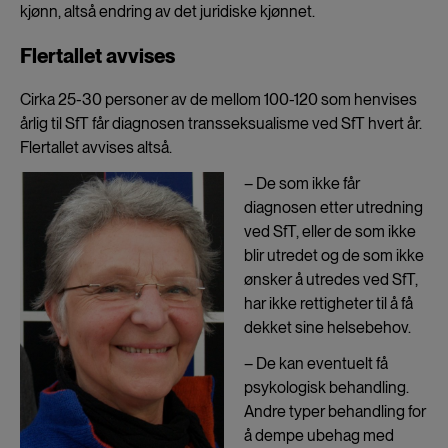
kjønn, altså endring av det juridiske kjønnet.
Flertallet avvises
Cirka 25-30 personer av de mellom 100-120 som henvises
årlig til SfT får diagnosen transseksualisme ved SfT hvert år.
Flertallet avvises altså.
– De som ikke får
diagnosen etter utredning
ved SfT, eller de som ikke
blir utredet og de som ikke
ønsker å utredes ved SfT,
har ikke rettigheter til å få
dekket sine helsebehov.
– De kan eventuelt få
psykologisk behandling.
Andre typer behandling for
å dempe ubehag med