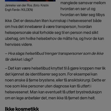
manglede samsvar mellom
Janneke van der Ros. (foto: Kristin
hvordan en ser ut og
Engh Førde /KILDEN)
hvordan en føler seg tilbys
ikke. Det er dessuten liten kunnskap i helsevesenet både
om hva det innebærer å være transperson, hvordan
helsepersonale skal forholde seg til en person med slikt
ubehag, om hvilke helsebehov de måtte ha, og hvor de kan
henvises videre.
–
Hva slags helsetilbud trenger transpersoner som de ikke
får dekket i dag?
– Det kan være helsetilbud knyttet til å gjøre kroppen mer lik
det kjønnet de identifiserer seg som. For eksempel kan
noen ønske å fjerne brystene, eller få ansiktskirurgi. Dette er
noe som ikke personer uten diagnose kan få utført i
helsevesenet. Man kan eventuelt få utført brystreduksjon
om en lege anbefaler det, men ikke få fjernet dem helt.
Ikke kosmetikk