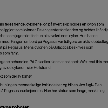
n felles fiende, cylonene, og på hvert skip holdes en cylon som
sliggjort som kvinner. De er agenter for fienden og holdes i håndje
et som jagerpilot før hun ble avslørt som cylon. Hun har en
n med. Fangen ombord på Pegasus var tidligere en aktiv dobbeltag
t på Pegasus. Mens cylonen på Galactica beskrives som
 som farlig.
 fangene behandles. På Galactica sier mannskapet: «We treat this m
ravide cylonen, sier Hellstrand.
kt som del av forhør.
r hun ingen menneskelige forbindelser, og blir en «løs fugl». Den
 på Pegasus, sanksjoneres. Hun har status som fange, maskin og
otype roboter