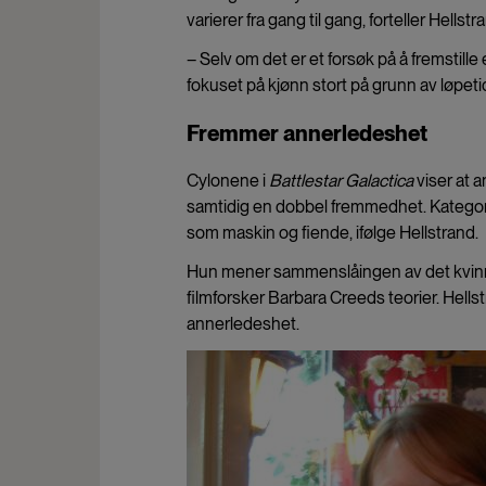
varierer fra gang til gang, forteller Hellstr
– Selv om det er et forsøk på å fremstill
fokuset på kjønn stort på grunn av løpeti
Fremmer annerledeshet
Cylonene i
Battlestar Galactica
viser at 
samtidig en dobbel fremmedhet. Kategor
som maskin og fiende, ifølge Hellstrand.
Hun mener sammenslåingen av det kvinneli
filmforsker Barbara Creeds teorier. Hell
annerledeshet.