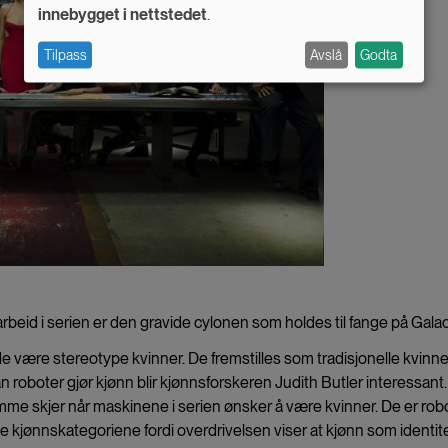
innebygget i nettstedet
.
personal
Tilpass
Avslå
Godta
data
and
cookies
beid i serien er den gravide cylonen som holdes til fange på Galac
e være stereotype kvinner. De fremstilles som tradisjonelle kvinne
 roboter gjør kjønn blir kjønnsforskeren Judith Butler interessant
samme skjer når maskinene i serien ønsker å være kvinner. De er robo
ge kjønnskategoriene fordi overdrivelsen viser at kjønn som identite