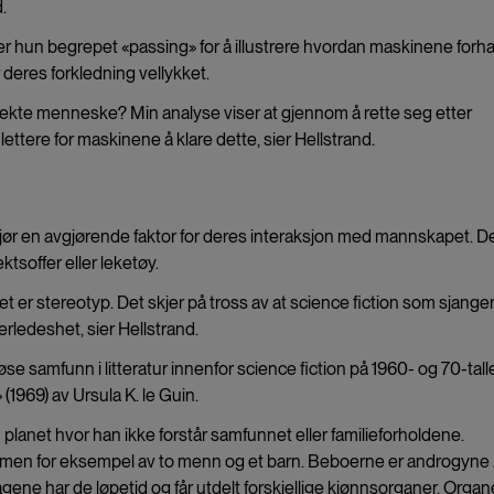
.
r hun begrepet «passing» for å illustrere hvordan maskinene forh
deres forkledning vellykket.
t ekte menneske? Min analyse viser at gjennom å rette seg etter
ettere for maskinene å klare dette, sier Hellstrand.
jør en avgjørende faktor for deres interaksjon med mannskapet. D
soffer eller leketøy.
t er stereotyp. Det skjer på tross av at science fiction som sjanger
nerledeshet, sier Hellstrand.
løse samfunn i litteratur innenfor science fiction på 1960- og 70-tallet
(1969) av Ursula K. le Guin.
lanet hvor han ikke forstår samfunnet eller familieforholdene.
rn, men for eksempel av to menn og et barn. Beboerne er androgyne
agene har de løpetid og får utdelt forskjellige kjønnsorganer. Orga