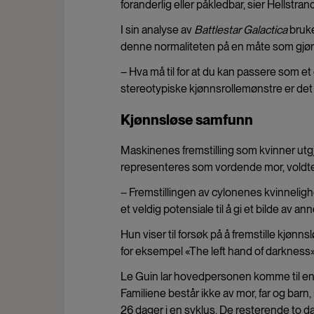
foranderlig eller påkledbar, sier Hellstrand
I sin analyse av
Battlestar Galactica
bruke
denne normaliteten på en måte som gjør 
– Hva må til for at du kan passere som e
stereotypiske kjønnsrollemønstre er det l
Kjønnsløse samfunn
Maskinenes fremstilling som kvinner utg
representeres som vordende mor, voldtekt
– Fremstillingen av cylonenes kvinnelighe
et veldig potensiale til å gi et bilde av an
Hun viser til forsøk på å fremstille kjønns
for eksempel «The left hand of darkness» 
Le Guin lar hovedpersonen komme til en p
Familiene består ikke av mor, far og ba
26 dager i en syklus. De resterende to d