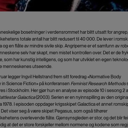
neskelige bosetninger i verdensrommet har blitt utsatt for angrep
hetens totale antall har blitt redusert til 40 000. De lever i romsk
a og en flåte av mindre sivile skip. Angriperne er et samfunn av rob
eskene selv har skapt, men mistet kontrollen over. Det er de fry
, som har kunstig intelligens, og som har utviklet en egen teknolog
re menneskenes utseende.
bruar legger Ingvil Hellstrand frem sitt foredrag «Normative Body
ty in Science Fiction» på konferansen
Feminist Research Methods
es i Stockholm. Her gjør hun en analyse av episode 10 i sesong 2 
attlestar Galactica
(2003). Serien er en nyinnspilling av den origina
ra 1978. I episoden oppdager krigsskipet Galactica et annet romski
 Det viser seg å være skipet Pegasus, som også tilhører
hetens overlevende flåte. Gjensynsgleden er stor, og det blir feir
dig at det er store forskjeller mellom normene og kodene som regj