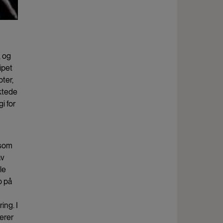
, og
ipet
oter,
ktede
i for
som
av
le
p på
ing. I
erer