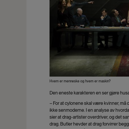
Hvem er menneske og hvem er maskin?
Den eneste karakteren en ser gjøre husar
– For at cylonene skal være kvinner, må d
ikke senmoderne. I en analyse av hvordan
sier at drag-artister overdriver, og det 
drag. Butler hevder at drag forvirrer beg