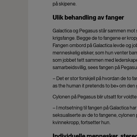
på skipene.
Ulik behandling av fanger
Galactica og Pegasus står sammen mot si
krigsfange. Begge de to fangene er kropp
Fangen ombord på Galactica levde og jobb
menneskelig elsker, som hun venter bar
som jobbet tett sammen med lederskape
samarbeidsvillig, sees fangen på Pegasus
– Det er stor forskjell på hvordan de to
as the human it pretends to be» om den g
Cylonen på Pegasus blir utsatt for voldte
– I motsetning til fangen på Galactica ha
seksualiserte av de to fangene, cylonen
kvinnekropp, fortsetter hun.
Individuelle mennesker, stere