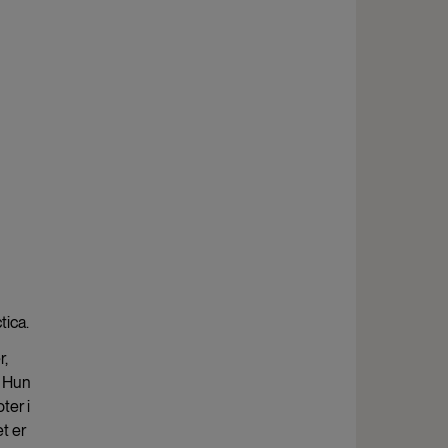
tica.
r,
. Hun
ter i
t er