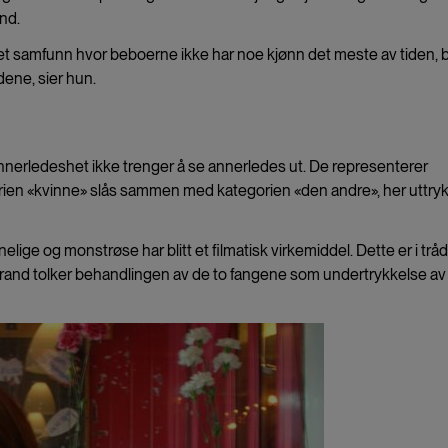
and.
e et samfunn hvor beboerne ikke har noe kjønn det meste av tiden, bl
dene, sier hun.
annerledeshet ikke trenger å se annerledes ut. De representerer
ien «kvinne» slås sammen med kategorien «den andre», her uttryk
ge og monstrøse har blitt et filmatisk virkemiddel. Dette er i trå
strand tolker behandlingen av de to fangene som undertrykkelse av