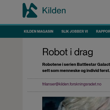
Hopp
til
hovedinnhold
KILDEN MAGASIN
SLIK JOBBER VI
RAPPO
Main
navigation
Robot i drag
Robotene i serien Battlestar Gala
sett som menneske og individ først. 
frilanser@kilden.forskningsradet.no