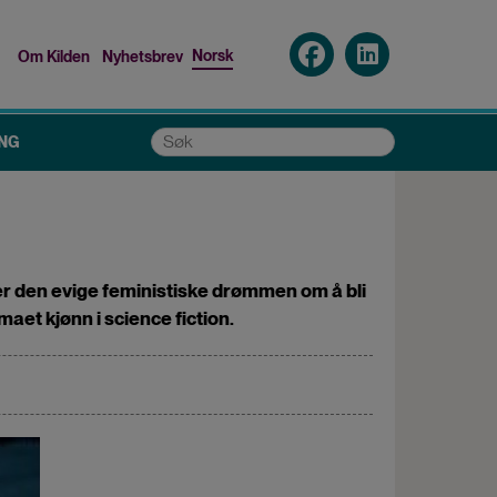
Norsk
Om Kilden
Nyhetsbrev
Top
menu
Søk
NG
r den evige feministiske drømmen om å bli
aet kjønn i science fiction.