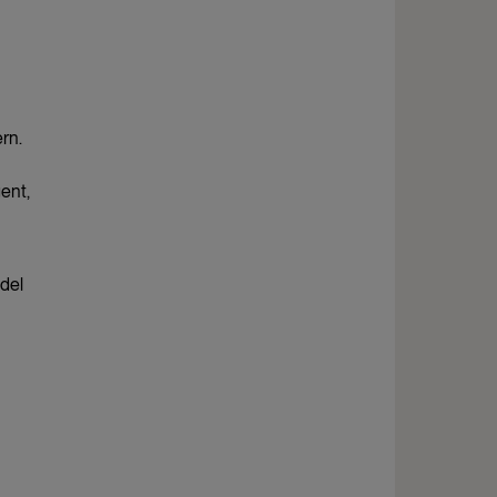
rn.
ent,
odel