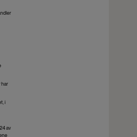
andler
e
 har
, i
 24 av
nene