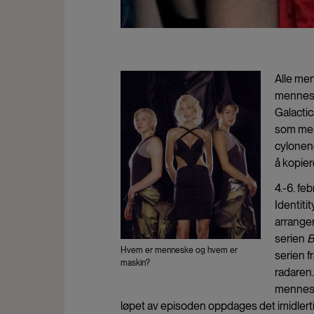
Alle men
menneske
Galactic
som menn
cylonene
å kopie
4.-6. fe
Identiti
arranger
serien
B
Hvem er menneske og hvem er
serien f
maskin?
radaren.
menneske
løpet av episoden oppdages det imidlerti